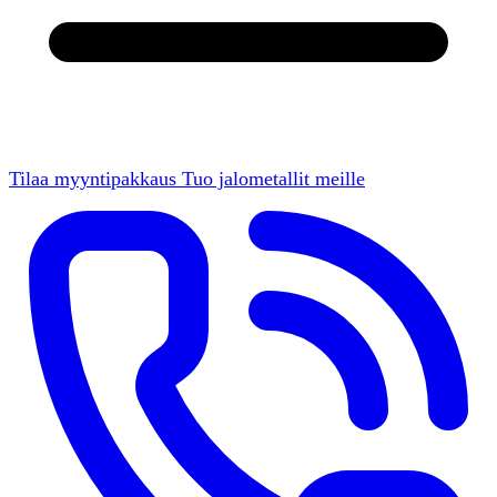
Tilaa myyntipakkaus
Tuo jalometallit meille