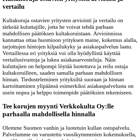
vertailu
Kultakoruja ostavien yritysten arviointi ja vertailu on
tärkeää kuluttajille, jotta he voivat tehdä parhaan
mahdollisen päätöksen kultakoruistaan. Arvioinnissa
kannattaa ottaa huomioon yrityksen maine, kokemus alalla,
tarjottujen hintojen kilpailukyky ja asiakaspalvelun laatu.
Vertaillessa eri yrityksiä voi olla hyödyllistä käyttää
vertailusivustoja ja lukea asiakasarvosteluja. Näin
kuluttajien on helpompi löytää luotettava ja reilu ostaja
kultakoruilleen, saaden samalla parhaan mahdollisen
hinnan. Tiedusteleminen yrityksiltä suoraan ja hinnan
kartoittaminen ylipäänsä esimerkiksi asiakaspalvelusta on
usein nopea ja helppo toimenpide päätöksien tekemiseen.
Tee korujen myynti Verkkokulta Oy:lle
parhaalla mahdollisella hinnalla
Olemme Suomen vanhin ja luotetuin kullan ostopalvelu.
Palvelumme on varustettu vuosikymmenien kokemuksella,