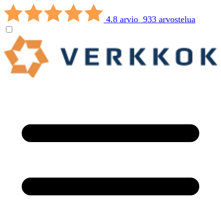
4.8 arvio 933 arvostelua