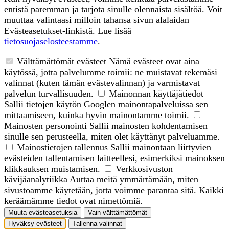
entistä paremman ja tarjota sinulle olennaista sisältöä. Voit
muuttaa valintaasi milloin tahansa sivun alalaidan
Evästeasetukset-linkistä. Lue lisää
tietosuojaselosteestamme
.
Välttämättömät evästeet
Nämä evästeet ovat aina
käytössä, jotta palvelumme toimii: ne muistavat tekemäsi
valinnat (kuten tämän evästevalinnan) ja varmistavat
palvelun turvallisuuden.
Mainonnan käyttäjätiedot
Sallii tietojen käytön Googlen mainontapalveluissa sen
mittaamiseen, kuinka hyvin mainontamme toimii.
Mainosten personointi
Sallii mainosten kohdentamisen
sinulle sen perusteella, miten olet käyttänyt palveluamme.
Mainostietojen tallennus
Sallii mainontaan liittyvien
evästeiden tallentamisen laitteellesi, esimerkiksi mainoksen
klikkauksen muistamisen.
Verkkosivuston
kävijäanalytiikka
Auttaa meitä ymmärtämään, miten
sivustoamme käytetään, jotta voimme parantaa sitä. Kaikki
keräämämme tiedot ovat nimettömiä.
Muuta evästeasetuksia
Vain välttämättömät
Hyväksy evästeet
Tallenna valinnat