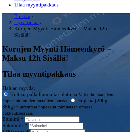
Tilaa myyntipakkaus
Etusivu
/
Hyvä tietää
/
Korujen Myynti Hämeenkyrö – Maksu 12h
Sisällä!
Korujen Myynti Hämeenkyrö –
Maksu 12h Sisällä!
Tilaa myyntipakkaus
Haluan myydä:
Kultaa, palladiumia tai platinaa
Voit toimittaa pienet
Hopeaa (200g -
hopeaerät muiden metallien kanssa.
35kg)
Suuremmat hopeaerät toimitetaan omassa
pakkauksessaan.
Etunimi *
Sukunimi *