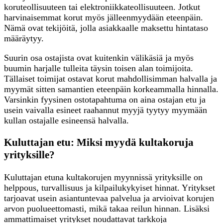
koruteollisuuteen tai elektroniikkateollisuuteen. Jotkut
harvinaisemmat korut myös jälleenmyydään eteenpäin.
Nämä ovat tekijöitä, jolla asiakkaalle maksettu hintataso
määräytyy.
Suurin osa ostajista ovat kuitenkin välikäsiä ja myös
buumin harjalle tulleita täysin toisen alan toimijoita.
Tällaiset toimijat ostavat korut mahdollisimman halvalla ja
myymät sitten samantien eteenpäin korkeammalla hinnalla.
Varsinkin fyysinen ostotapahtuma on aina ostajan etu ja
usein vaivalla esineet raahannut myyjä tyytyy myymään
kullan ostajalle esineensä halvalla.
Kuluttajan etu: Miksi myydä kultakoruja
yrityksille?
Kuluttajan etuna kultakorujen myynnissä yrityksille on
helppous, turvallisuus ja kilpailukykyiset hinnat. Yritykset
tarjoavat usein asiantuntevaa palvelua ja arvioivat korujen
arvon puolueettomasti, mikä takaa reilun hinnan. Lisäksi
ammattimaiset yritykset noudattavat tarkkoja