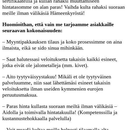
sertifikaateilla ja kullan rahaksi muuttamiseen
hintatasomme on alan paras! Vaihda kulta rahaksi suoraan
meille ilman välikäsiä Hämeenkyröstä!
Huomioithan, että vain me tarjoamme asiakkaille
seuraavan kokonaisuuden:
– Myyntipakkauksen tilaus ja koko prosessimme on aina
ilmaista, eikä se sido sinua mihinkään.
– Saat halutessasi veloituksetta takaisin kaikki esineet,
jotka eivät ole jalometalleja (mm. kivet).
– Aito tyytyväisyystakuu! Mikäli et ole tyytyväinen
palveluumme, niin saat lähettämäsi esineet takaisin
veloituksetta ilman useiden kymmenien eurojen
peruutusmaksua.
– Paras hinta kullasta suoraan meiltä ilman välikäsiä –
Aidolla ja toimivalla hintatakuulla! (Kompetenssilla ja
kustannustehokkaalla palvelulla)
– Voit myydä kultaa meille helposti tilaamalla alta