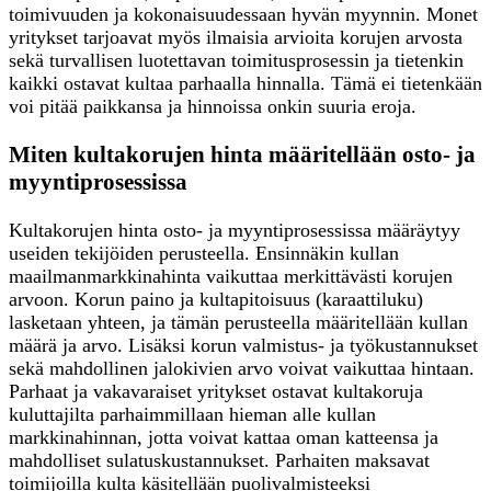
toimivuuden ja kokonaisuudessaan hyvän myynnin. Monet
yritykset tarjoavat myös ilmaisia arvioita korujen arvosta
sekä turvallisen luotettavan toimitusprosessin ja tietenkin
kaikki ostavat kultaa parhaalla hinnalla. Tämä ei tietenkään
voi pitää paikkansa ja hinnoissa onkin suuria eroja.
Miten kultakorujen hinta määritellään osto- ja
myyntiprosessissa
Kultakorujen hinta osto- ja myyntiprosessissa määräytyy
useiden tekijöiden perusteella. Ensinnäkin kullan
maailmanmarkkinahinta vaikuttaa merkittävästi korujen
arvoon. Korun paino ja kultapitoisuus (karaattiluku)
lasketaan yhteen, ja tämän perusteella määritellään kullan
määrä ja arvo. Lisäksi korun valmistus- ja työkustannukset
sekä mahdollinen jalokivien arvo voivat vaikuttaa hintaan.
Parhaat ja vakavaraiset yritykset ostavat kultakoruja
kuluttajilta parhaimmillaan hieman alle kullan
markkinahinnan, jotta voivat kattaa oman katteensa ja
mahdolliset sulatuskustannukset. Parhaiten maksavat
toimijoilla kulta käsitellään puolivalmisteeksi