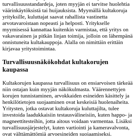
turvallisuusstandardeja, joten myyjän ei tarvitse huolehtia
väärinkäytöksistä tai huijauksista. Myymällä kultakoruja
yrityksille, kuluttajat saavat rahallista vastinetta
arvotavaroistaan nopeasti ja helposti. Yritykselle
myymisessä kannattaa kuitenkin varmistaa, että yritys on
vakavarainen ja pitkän linjan toimija, jolloin on lähempänä
onnistuneita kultakauppoja. Alalla on nimittäin erittäin
kirjavaa yritystoimintaa.
Turvallisuusnäkökohdat kultakorujen
kaupassa
Kultakorujen kaupassa turvallisuus on ensiarvoisen tärkeää
niin ostajan kuin myyjän näkökulmasta. Väärennettyjen
korujen tunnistaminen, arvokkaiden esineiden käsittely ja
henkilötietojen suojaaminen ovat keskeisiä huolenaiheita.
Yritysten, jotka ostavat kultakoruja kuluttajilta, tulee
investoida laadukkaisiin testausvälineisiin, kuten happo- ja
magneettitesteihin, jotta aitous voidaan varmentaa. Lisäksi
turvallisuusjärjestelyt, kuten vartiointi ja kameravalvonta,
ovat välttämättömiä arvoesineiden suojaamiseksi.