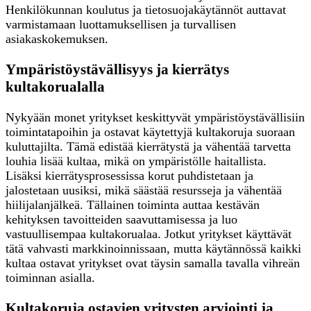
Henkilökunnan koulutus ja tietosuojakäytännöt auttavat
varmistamaan luottamuksellisen ja turvallisen
asiakaskokemuksen.
Ympäristöystävällisyys ja kierrätys
kultakorualalla
Nykyään monet yritykset keskittyvät ympäristöystävällisiin
toimintatapoihin ja ostavat käytettyjä kultakoruja suoraan
kuluttajilta. Tämä edistää kierrätystä ja vähentää tarvetta
louhia lisää kultaa, mikä on ympäristölle haitallista.
Lisäksi kierrätysprosessissa korut puhdistetaan ja
jalostetaan uusiksi, mikä säästää resursseja ja vähentää
hiilijalanjälkeä. Tällainen toiminta auttaa kestävän
kehityksen tavoitteiden saavuttamisessa ja luo
vastuullisempaa kultakorualaa. Jotkut yritykset käyttävät
tätä vahvasti markkinoinnissaan, mutta käytännössä kaikki
kultaa ostavat yritykset ovat täysin samalla tavalla vihreän
toiminnan asialla.
Kultakoruja ostavien yritysten arviointi ja