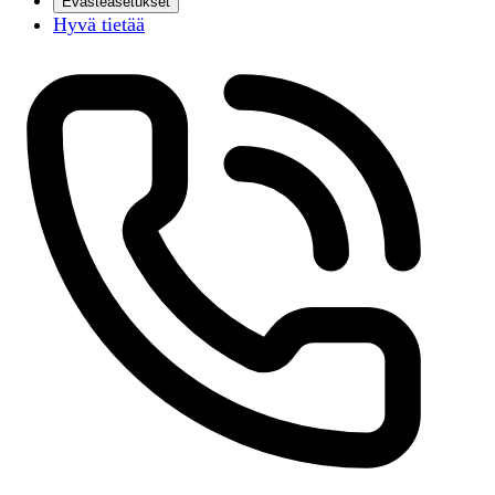
Evästeasetukset
Hyvä tietää