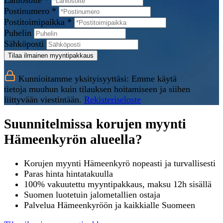
Lähiosoite *
Postinumero *
Postitoimipaikka *
Puhelin
Sähköposti
Tilaa ilmainen myyntipakkaus
Kunnioitamme yksityisyyttäsi: Emme käytä
tietoja muuhun kuin tilauksen hoitamiseen ja siihen
liittyvään viestintään.
Rekisteriseloste
Suunnitelmissa korujen myynti
Hämeenkyrön alueella?
Korujen myynti Hämeenkyrö nopeasti ja turvallisesti
Paras hinta hintatakuulla
100% vakuutettu myyntipakkaus, maksu 12h sisällä
Suomen luotetuin jalometallien ostaja
Palvelua Hämeenkyröön ja kaikkialle Suomeen