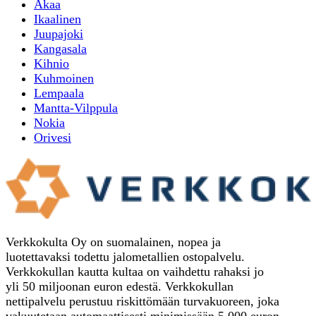
Akaa
Ikaalinen
Juupajoki
Kangasala
Kihnio
Kuhmoinen
Lempaala
Mantta-Vilppula
Nokia
Orivesi
Verkkokulta Oy on suomalainen, nopea ja
luotettavaksi todettu jalometallien ostopalvelu.
Verkkokullan kautta kultaa on vaihdettu rahaksi jo
yli 50 miljoonan euron edestä. Verkkokullan
nettipalvelu perustuu riskittömään turvakuoreen, joka
vakuutetaan automaattisesti minimissään 5 000 euron