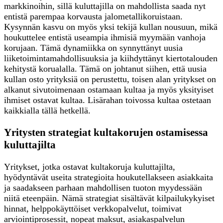
markkinoihin, sillä kuluttajilla on mahdollista saada nyt
entistä parempaa korvausta jalometallikoruistaan.
Kysynnän kasvu on myös yksi tekijä kullan nousuun, mikä
houkuttelee entistä useampia ihmisiä myymään vanhoja
korujaan. Tämä dynamiikka on synnyttänyt uusia
liiketoimintamahdollisuuksia ja kiihdyttänyt kiertotalouden
kehitystä korualalla. Tämä on johtanut siihen, että uusia
kullan osto yrityksiä on perustettu, toisen alan yritykset on
alkanut sivutoimenaan ostamaan kultaa ja myös yksityiset
ihmiset ostavat kultaa. Lisärahan toivossa kultaa ostetaan
kaikkialla tällä hetkellä.
Yritysten strategiat kultakorujen ostamisessa
kuluttajilta
Yritykset, jotka ostavat kultakoruja kuluttajilta,
hyödyntävät useita strategioita houkutellakseen asiakkaita
ja saadakseen parhaan mahdollisen tuoton myydessään
niitä eteenpäin. Nämä strategiat sisältävät kilpailukykyiset
hinnat, helppokäyttöiset verkkopalvelut, toimivat
arviointiprosessit, nopeat maksut, asiakaspalvelun