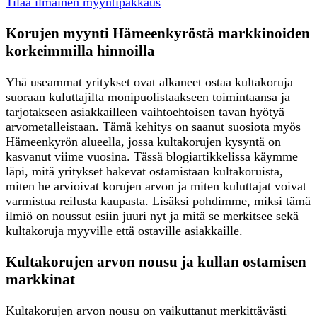
Tilaa ilmainen myyntipakkaus
Korujen myynti Hämeenkyröstä markkinoiden
korkeimmilla hinnoilla
Yhä useammat yritykset ovat alkaneet ostaa kultakoruja
suoraan kuluttajilta monipuolistaakseen toimintaansa ja
tarjotakseen asiakkailleen vaihtoehtoisen tavan hyötyä
arvometalleistaan. Tämä kehitys on saanut suosiota myös
Hämeenkyrön alueella, jossa kultakorujen kysyntä on
kasvanut viime vuosina. Tässä blogiartikkelissa käymme
läpi, mitä yritykset hakevat ostamistaan kultakoruista,
miten he arvioivat korujen arvon ja miten kuluttajat voivat
varmistua reilusta kaupasta. Lisäksi pohdimme, miksi tämä
ilmiö on noussut esiin juuri nyt ja mitä se merkitsee sekä
kultakoruja myyville että ostaville asiakkaille.
Kultakorujen arvon nousu ja kullan ostamisen
markkinat
Kultakorujen arvon nousu on vaikuttanut merkittävästi