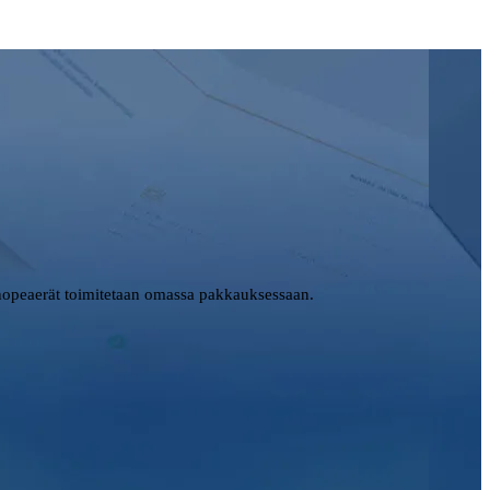
opeaerät toimitetaan omassa pakkauksessaan.