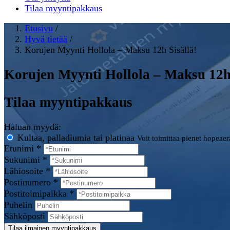
Tilaa myyntipakkaus
Etusivu
/
Hyvä tietää
/
Korujen Myynti Hollola – Maksu 12h Sisällä!
Korujen Myynti Hollola – Maksu 12h 
Tilaa myyntipakkaus
Haluan myydä:
Kultaa, palladiumia tai platinaa
Voit toimittaa pienet hopeae
Etunimi *
Sukunimi *
Lähiosoite *
Postinumero *
Postitoimipaikka *
Puhelin
Sähköposti
Tilaa ilmainen myyntipakkaus