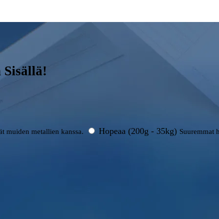
Sisällä!
Hopeaa (200g - 35kg)
rät muiden metallien kanssa.
Suuremmat h