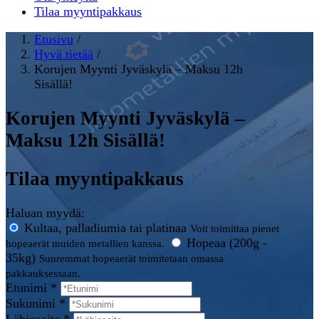
Tilaa myyntipakkaus
Etusivu
/
Hyvä tietää
/
Korujen Myynti Jyväskylä – Maksu 12h
Sisällä!
Korujen Myynti Jyväskylä –
Maksu 12h Sisällä!
Tilaa myyntipakkaus
Haluan myydä:
Kultaa, palladiumia tai platinaa
Voit toimittaa pienet
Hopeaa (200g -
hopeaerät muiden metallien kanssa.
35kg)
Suuremmat hopeaerät toimitetaan omassa
pakkauksessaan.
Etunimi *
Sukunimi *