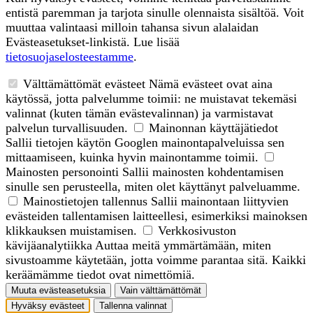
entistä paremman ja tarjota sinulle olennaista sisältöä. Voit
muuttaa valintaasi milloin tahansa sivun alalaidan
Evästeasetukset-linkistä. Lue lisää
tietosuojaselosteestamme
.
Välttämättömät evästeet
Nämä evästeet ovat aina
käytössä, jotta palvelumme toimii: ne muistavat tekemäsi
valinnat (kuten tämän evästevalinnan) ja varmistavat
palvelun turvallisuuden.
Mainonnan käyttäjätiedot
Sallii tietojen käytön Googlen mainontapalveluissa sen
mittaamiseen, kuinka hyvin mainontamme toimii.
Mainosten personointi
Sallii mainosten kohdentamisen
sinulle sen perusteella, miten olet käyttänyt palveluamme.
Mainostietojen tallennus
Sallii mainontaan liittyvien
evästeiden tallentamisen laitteellesi, esimerkiksi mainoksen
klikkauksen muistamisen.
Verkkosivuston
kävijäanalytiikka
Auttaa meitä ymmärtämään, miten
sivustoamme käytetään, jotta voimme parantaa sitä. Kaikki
keräämämme tiedot ovat nimettömiä.
Muuta evästeasetuksia
Vain välttämättömät
Hyväksy evästeet
Tallenna valinnat