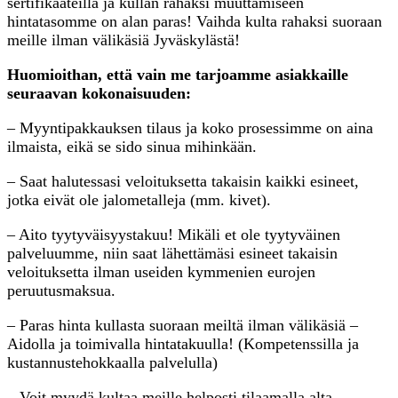
sertifikaateilla ja kullan rahaksi muuttamiseen
hintatasomme on alan paras! Vaihda kulta rahaksi suoraan
meille ilman välikäsiä Jyväskylästä!
Huomioithan, että vain me tarjoamme asiakkaille
seuraavan kokonaisuuden:
– Myyntipakkauksen tilaus ja koko prosessimme on aina
ilmaista, eikä se sido sinua mihinkään.
– Saat halutessasi veloituksetta takaisin kaikki esineet,
jotka eivät ole jalometalleja (mm. kivet).
– Aito tyytyväisyystakuu! Mikäli et ole tyytyväinen
palveluumme, niin saat lähettämäsi esineet takaisin
veloituksetta ilman useiden kymmenien eurojen
peruutusmaksua.
– Paras hinta kullasta suoraan meiltä ilman välikäsiä –
Aidolla ja toimivalla hintatakuulla! (Kompetenssilla ja
kustannustehokkaalla palvelulla)
– Voit myydä kultaa meille helposti tilaamalla alta