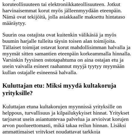
koruteollisuuteen tai elektroniikkateollisuuteen. Jotkut
harvinaisemmat korut myös jälleenmyydään eteenpäin.
Nämä ovat tekijöitä, jolla asiakkaalle maksettu hintataso
määräytyy.
Suurin osa ostajista ovat kuitenkin välikäsiä ja myös
buumin harjalle tulleita täysin toisen alan toimijoita.
Tällaiset toimijat ostavat korut mahdollisimman halvalla ja
myymät sitten samantien eteenpäin korkeammalla hinnalla.
Varsinkin fyysinen ostotapahtuma on aina ostajan etu ja
usein vaivalla esineet raahannut myyjä tyytyy myymään
kullan ostajalle esineensä halvalla.
Kuluttajan etu: Miksi myydä kultakoruja
yrityksille?
Kuluttajan etuna kultakorujen myynnissä yrityksille on
helppous, turvallisuus ja kilpailukykyiset hinnat. Yritykset
tarjoavat usein asiantuntevaa palvelua ja arvioivat korujen
arvon puolueettomasti, mikä takaa reilun hinnan. Lisäksi
ammattimaiset yritykset noudattavat tarkkoja