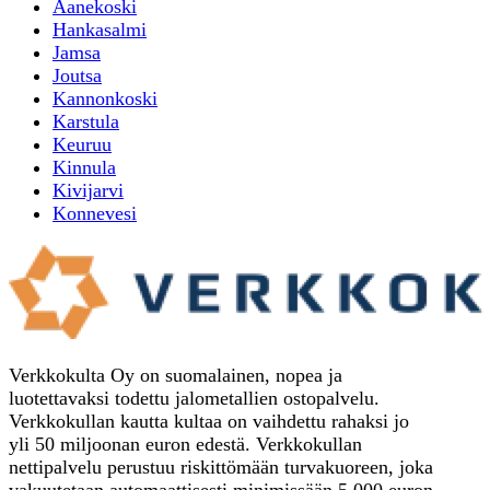
Aanekoski
Hankasalmi
Jamsa
Joutsa
Kannonkoski
Karstula
Keuruu
Kinnula
Kivijarvi
Konnevesi
Verkkokulta Oy on suomalainen, nopea ja
luotettavaksi todettu jalometallien ostopalvelu.
Verkkokullan kautta kultaa on vaihdettu rahaksi jo
yli 50 miljoonan euron edestä. Verkkokullan
nettipalvelu perustuu riskittömään turvakuoreen, joka
vakuutetaan automaattisesti minimissään 5 000 euron