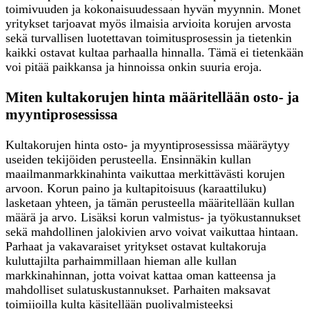
toimivuuden ja kokonaisuudessaan hyvän myynnin. Monet
yritykset tarjoavat myös ilmaisia arvioita korujen arvosta
sekä turvallisen luotettavan toimitusprosessin ja tietenkin
kaikki ostavat kultaa parhaalla hinnalla. Tämä ei tietenkään
voi pitää paikkansa ja hinnoissa onkin suuria eroja.
Miten kultakorujen hinta määritellään osto- ja
myyntiprosessissa
Kultakorujen hinta osto- ja myyntiprosessissa määräytyy
useiden tekijöiden perusteella. Ensinnäkin kullan
maailmanmarkkinahinta vaikuttaa merkittävästi korujen
arvoon. Korun paino ja kultapitoisuus (karaattiluku)
lasketaan yhteen, ja tämän perusteella määritellään kullan
määrä ja arvo. Lisäksi korun valmistus- ja työkustannukset
sekä mahdollinen jalokivien arvo voivat vaikuttaa hintaan.
Parhaat ja vakavaraiset yritykset ostavat kultakoruja
kuluttajilta parhaimmillaan hieman alle kullan
markkinahinnan, jotta voivat kattaa oman katteensa ja
mahdolliset sulatuskustannukset. Parhaiten maksavat
toimijoilla kulta käsitellään puolivalmisteeksi