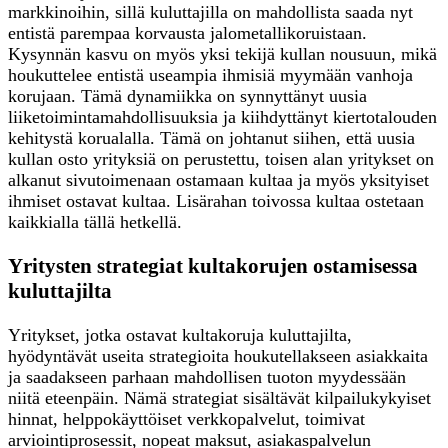
markkinoihin, sillä kuluttajilla on mahdollista saada nyt
entistä parempaa korvausta jalometallikoruistaan.
Kysynnän kasvu on myös yksi tekijä kullan nousuun, mikä
houkuttelee entistä useampia ihmisiä myymään vanhoja
korujaan. Tämä dynamiikka on synnyttänyt uusia
liiketoimintamahdollisuuksia ja kiihdyttänyt kiertotalouden
kehitystä korualalla. Tämä on johtanut siihen, että uusia
kullan osto yrityksiä on perustettu, toisen alan yritykset on
alkanut sivutoimenaan ostamaan kultaa ja myös yksityiset
ihmiset ostavat kultaa. Lisärahan toivossa kultaa ostetaan
kaikkialla tällä hetkellä.
Yritysten strategiat kultakorujen ostamisessa
kuluttajilta
Yritykset, jotka ostavat kultakoruja kuluttajilta,
hyödyntävät useita strategioita houkutellakseen asiakkaita
ja saadakseen parhaan mahdollisen tuoton myydessään
niitä eteenpäin. Nämä strategiat sisältävät kilpailukykyiset
hinnat, helppokäyttöiset verkkopalvelut, toimivat
arviointiprosessit, nopeat maksut, asiakaspalvelun