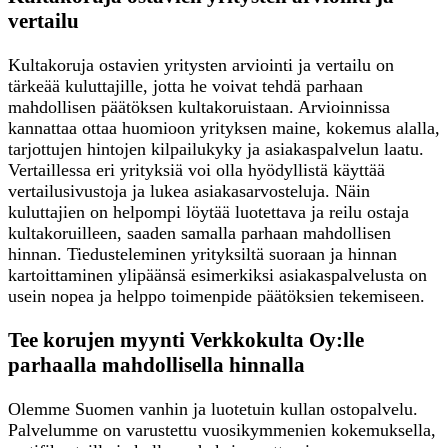
vertailu
Kultakoruja ostavien yritysten arviointi ja vertailu on
tärkeää kuluttajille, jotta he voivat tehdä parhaan
mahdollisen päätöksen kultakoruistaan. Arvioinnissa
kannattaa ottaa huomioon yrityksen maine, kokemus alalla,
tarjottujen hintojen kilpailukyky ja asiakaspalvelun laatu.
Vertaillessa eri yrityksiä voi olla hyödyllistä käyttää
vertailusivustoja ja lukea asiakasarvosteluja. Näin
kuluttajien on helpompi löytää luotettava ja reilu ostaja
kultakoruilleen, saaden samalla parhaan mahdollisen
hinnan. Tiedusteleminen yrityksiltä suoraan ja hinnan
kartoittaminen ylipäänsä esimerkiksi asiakaspalvelusta on
usein nopea ja helppo toimenpide päätöksien tekemiseen.
Tee korujen myynti Verkkokulta Oy:lle
parhaalla mahdollisella hinnalla
Olemme Suomen vanhin ja luotetuin kullan ostopalvelu.
Palvelumme on varustettu vuosikymmenien kokemuksella,