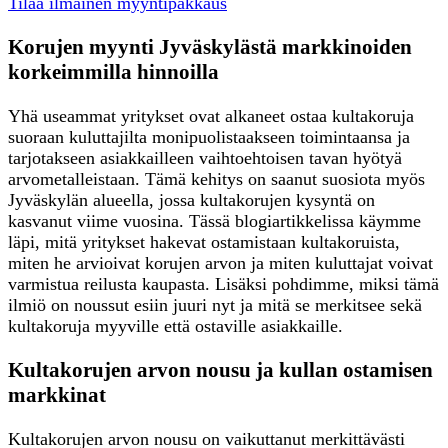
Tilaa ilmainen myyntipakkaus
Korujen myynti Jyväskylästä markkinoiden
korkeimmilla hinnoilla
Yhä useammat yritykset ovat alkaneet ostaa kultakoruja
suoraan kuluttajilta monipuolistaakseen toimintaansa ja
tarjotakseen asiakkailleen vaihtoehtoisen tavan hyötyä
arvometalleistaan. Tämä kehitys on saanut suosiota myös
Jyväskylän alueella, jossa kultakorujen kysyntä on
kasvanut viime vuosina. Tässä blogiartikkelissa käymme
läpi, mitä yritykset hakevat ostamistaan kultakoruista,
miten he arvioivat korujen arvon ja miten kuluttajat voivat
varmistua reilusta kaupasta. Lisäksi pohdimme, miksi tämä
ilmiö on noussut esiin juuri nyt ja mitä se merkitsee sekä
kultakoruja myyville että ostaville asiakkaille.
Kultakorujen arvon nousu ja kullan ostamisen
markkinat
Kultakorujen arvon nousu on vaikuttanut merkittävästi