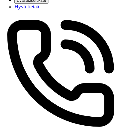
Evästeasetukset
Hyvä tietää