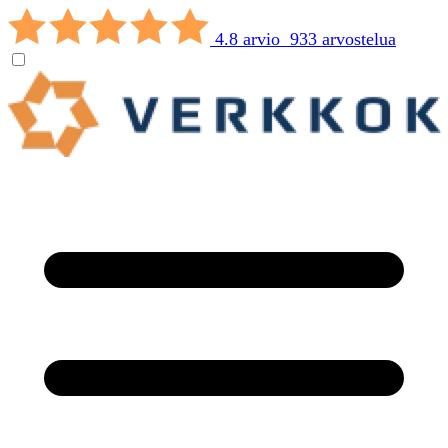
4.8 arvio 933 arvostelua