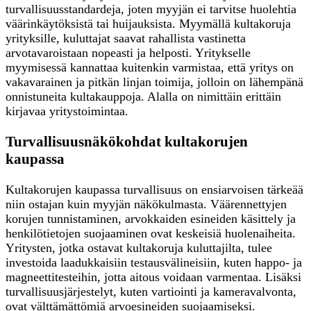
turvallisuusstandardeja, joten myyjän ei tarvitse huolehtia
väärinkäytöksistä tai huijauksista. Myymällä kultakoruja
yrityksille, kuluttajat saavat rahallista vastinetta
arvotavaroistaan nopeasti ja helposti. Yritykselle
myymisessä kannattaa kuitenkin varmistaa, että yritys on
vakavarainen ja pitkän linjan toimija, jolloin on lähempänä
onnistuneita kultakauppoja. Alalla on nimittäin erittäin
kirjavaa yritystoimintaa.
Turvallisuusnäkökohdat kultakorujen
kaupassa
Kultakorujen kaupassa turvallisuus on ensiarvoisen tärkeää
niin ostajan kuin myyjän näkökulmasta. Väärennettyjen
korujen tunnistaminen, arvokkaiden esineiden käsittely ja
henkilötietojen suojaaminen ovat keskeisiä huolenaiheita.
Yritysten, jotka ostavat kultakoruja kuluttajilta, tulee
investoida laadukkaisiin testausvälineisiin, kuten happo- ja
magneettitesteihin, jotta aitous voidaan varmentaa. Lisäksi
turvallisuusjärjestelyt, kuten vartiointi ja kameravalvonta,
ovat välttämättömiä arvoesineiden suojaamiseksi.