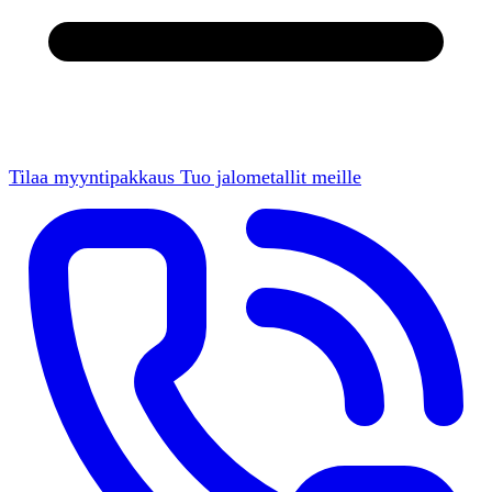
Tilaa myyntipakkaus
Tuo jalometallit meille