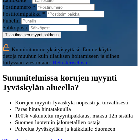
Lähiosoite *
Postinumero *
Postitoimipaikka *
Puhelin
Sähköposti
Tilaa ilmainen myyntipakkaus
Kunnioitamme yksityisyyttäsi: Emme käytä
tietoja muuhun kuin tilauksen hoitamiseen ja siihen
liittyvään viestintään.
Rekisteriseloste
Suunnitelmissa korujen myynti
Jyväskylän alueella?
Korujen myynti Jyväskylä nopeasti ja turvallisesti
Paras hinta hintatakuulla
100% vakuutettu myyntipakkaus, maksu 12h sisällä
Suomen luotetuin jalometallien ostaja
Palvelua Jyväskylään ja kaikkialle Suomeen