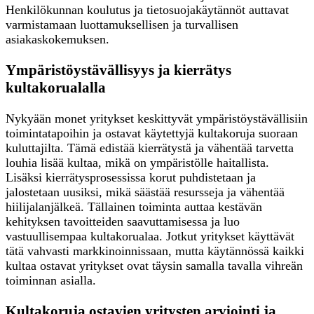
Henkilökunnan koulutus ja tietosuojakäytännöt auttavat
varmistamaan luottamuksellisen ja turvallisen
asiakaskokemuksen.
Ympäristöystävällisyys ja kierrätys
kultakorualalla
Nykyään monet yritykset keskittyvät ympäristöystävällisiin
toimintatapoihin ja ostavat käytettyjä kultakoruja suoraan
kuluttajilta. Tämä edistää kierrätystä ja vähentää tarvetta
louhia lisää kultaa, mikä on ympäristölle haitallista.
Lisäksi kierrätysprosessissa korut puhdistetaan ja
jalostetaan uusiksi, mikä säästää resursseja ja vähentää
hiilijalanjälkeä. Tällainen toiminta auttaa kestävän
kehityksen tavoitteiden saavuttamisessa ja luo
vastuullisempaa kultakorualaa. Jotkut yritykset käyttävät
tätä vahvasti markkinoinnissaan, mutta käytännössä kaikki
kultaa ostavat yritykset ovat täysin samalla tavalla vihreän
toiminnan asialla.
Kultakoruja ostavien yritysten arviointi ja