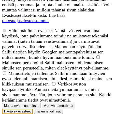
entistä paremman ja tarjota sinulle olennaista sisältöä. Voit
muuttaa valintaasi milloin tahansa sivun alalaidan
Evästeasetukset-linkistä. Lue lisää
tietosuojaselosteestamme
.
Välttämättömät evästeet
Nämä evästeet ovat aina
käytössä, jotta palvelumme toimii: ne muistavat tekemäsi
valinnat (kuten tämän evästevalinnan) ja varmistavat
palvelun turvallisuuden.
Mainonnan käyttäjätiedot
Sallii tietojen käytön Googlen mainontapalveluissa sen
mittaamiseen, kuinka hyvin mainontamme toimii.
Mainosten personointi
Sallii mainosten kohdentamisen
sinulle sen perusteella, miten olet käyttänyt palveluamme.
Mainostietojen tallennus
Sallii mainontaan liittyvien
evästeiden tallentamisen laitteellesi, esimerkiksi mainoksen
klikkauksen muistamisen.
Verkkosivuston
kävijäanalytiikka
Auttaa meitä ymmärtämään, miten
sivustoamme käytetään, jotta voimme parantaa sitä. Kaikki
keräämämme tiedot ovat nimettömiä.
Muuta evästeasetuksia
Vain välttämättömät
Hyväksy evästeet
Tallenna valinnat