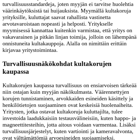
turvallisuusstandardeja, joten myyjän ei tarvitse huolehtia
väärinkäytöksistä tai huijauksista. Myymällä kultakoruja
yrityksille, kuluttajat saavat rahallista vastinetta
arvotavaroistaan nopeasti ja helposti. Yritykselle
myymisessä kannattaa kuitenkin varmistaa, että yritys on
vakavarainen ja pitkän linjan toimija, jolloin on lähempänä
onnistuneita kultakauppoja. Alalla on nimittäin erittäin
kirjavaa yritystoimintaa.
Turvallisuusnäkökohdat kultakorujen
kaupassa
Kultakorujen kaupassa turvallisuus on ensiarvoisen tärkeää
niin ostajan kuin myyjän näkökulmasta. Väärennettyjen
korujen tunnistaminen, arvokkaiden esineiden käsittely ja
henkilötietojen suojaaminen ovat keskeisiä huolenaiheita.
Yritysten, jotka ostavat kultakoruja kuluttajilta, tulee
investoida laadukkaisiin testausvälineisiin, kuten happo- ja
magneettitesteihin, jotta aitous voidaan varmentaa. Lisäksi
turvallisuusjärjestelyt, kuten vartiointi ja kameravalvonta,
ovat välttämättömiä arvoesineiden suojaamiseksi.