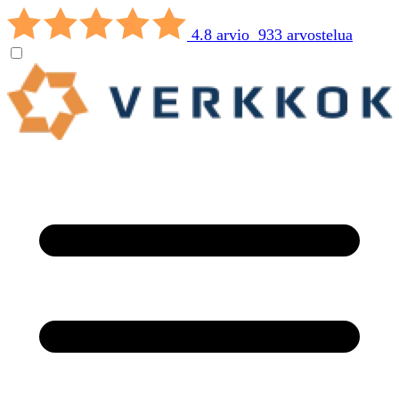
4.8 arvio 933 arvostelua