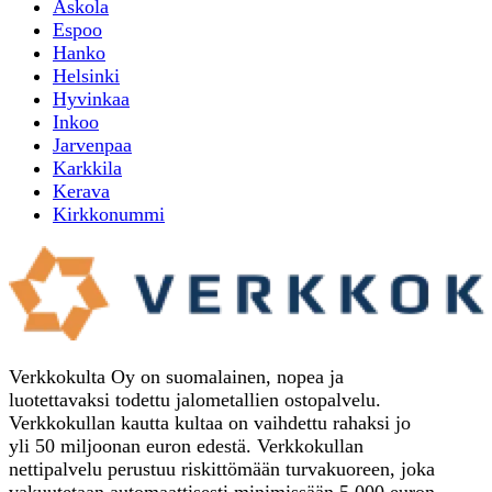
Askola
Espoo
Hanko
Helsinki
Hyvinkaa
Inkoo
Jarvenpaa
Karkkila
Kerava
Kirkkonummi
Verkkokulta Oy on suomalainen, nopea ja
luotettavaksi todettu jalometallien ostopalvelu.
Verkkokullan kautta kultaa on vaihdettu rahaksi jo
yli 50 miljoonan euron edestä. Verkkokullan
nettipalvelu perustuu riskittömään turvakuoreen, joka
vakuutetaan automaattisesti minimissään 5 000 euron