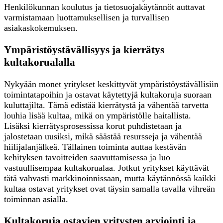
Henkilökunnan koulutus ja tietosuojakäytännöt auttavat
varmistamaan luottamuksellisen ja turvallisen
asiakaskokemuksen.
Ympäristöystävällisyys ja kierrätys
kultakorualalla
Nykyään monet yritykset keskittyvät ympäristöystävällisiin
toimintatapoihin ja ostavat käytettyjä kultakoruja suoraan
kuluttajilta. Tämä edistää kierrätystä ja vähentää tarvetta
louhia lisää kultaa, mikä on ympäristölle haitallista.
Lisäksi kierrätysprosessissa korut puhdistetaan ja
jalostetaan uusiksi, mikä säästää resursseja ja vähentää
hiilijalanjälkeä. Tällainen toiminta auttaa kestävän
kehityksen tavoitteiden saavuttamisessa ja luo
vastuullisempaa kultakorualaa. Jotkut yritykset käyttävät
tätä vahvasti markkinoinnissaan, mutta käytännössä kaikki
kultaa ostavat yritykset ovat täysin samalla tavalla vihreän
toiminnan asialla.
Kultakoruja ostavien yritysten arviointi ja