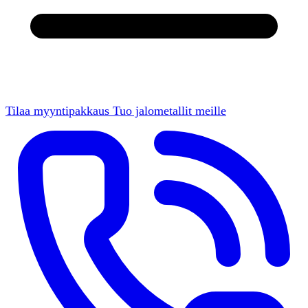
Tilaa myyntipakkaus
Tuo jalometallit meille