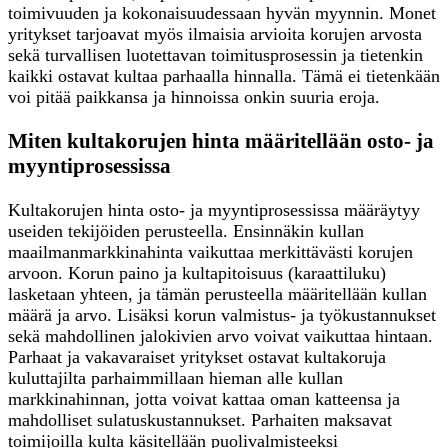
toimivuuden ja kokonaisuudessaan hyvän myynnin. Monet
yritykset tarjoavat myös ilmaisia arvioita korujen arvosta
sekä turvallisen luotettavan toimitusprosessin ja tietenkin
kaikki ostavat kultaa parhaalla hinnalla. Tämä ei tietenkään
voi pitää paikkansa ja hinnoissa onkin suuria eroja.
Miten kultakorujen hinta määritellään osto- ja
myyntiprosessissa
Kultakorujen hinta osto- ja myyntiprosessissa määräytyy
useiden tekijöiden perusteella. Ensinnäkin kullan
maailmanmarkkinahinta vaikuttaa merkittävästi korujen
arvoon. Korun paino ja kultapitoisuus (karaattiluku)
lasketaan yhteen, ja tämän perusteella määritellään kullan
määrä ja arvo. Lisäksi korun valmistus- ja työkustannukset
sekä mahdollinen jalokivien arvo voivat vaikuttaa hintaan.
Parhaat ja vakavaraiset yritykset ostavat kultakoruja
kuluttajilta parhaimmillaan hieman alle kullan
markkinahinnan, jotta voivat kattaa oman katteensa ja
mahdolliset sulatuskustannukset. Parhaiten maksavat
toimijoilla kulta käsitellään puolivalmisteeksi