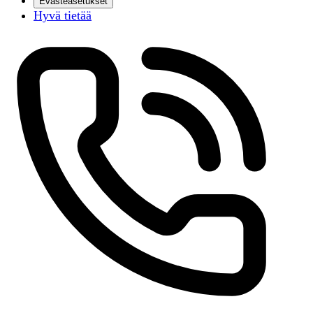
Evästeasetukset
Hyvä tietää