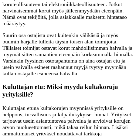
koruteollisuuteen tai elektroniikkateollisuuteen. Jotkut
harvinaisemmat korut myös jälleenmyydään eteenpäin.
Nämä ovat tekijöitä, jolla asiakkaalle maksettu hintataso
määräytyy.
Suurin osa ostajista ovat kuitenkin välikäsiä ja myös
buumin harjalle tulleita täysin toisen alan toimijoita.
Tällaiset toimijat ostavat korut mahdollisimman halvalla ja
myymät sitten samantien eteenpäin korkeammalla hinnalla.
Varsinkin fyysinen ostotapahtuma on aina ostajan etu ja
usein vaivalla esineet raahannut myyjä tyytyy myymään
kullan ostajalle esineensä halvalla.
Kuluttajan etu: Miksi myydä kultakoruja
yrityksille?
Kuluttajan etuna kultakorujen myynnissä yrityksille on
helppous, turvallisuus ja kilpailukykyiset hinnat. Yritykset
tarjoavat usein asiantuntevaa palvelua ja arvioivat korujen
arvon puolueettomasti, mikä takaa reilun hinnan. Lisäksi
ammattimaiset yritykset noudattavat tarkkoja