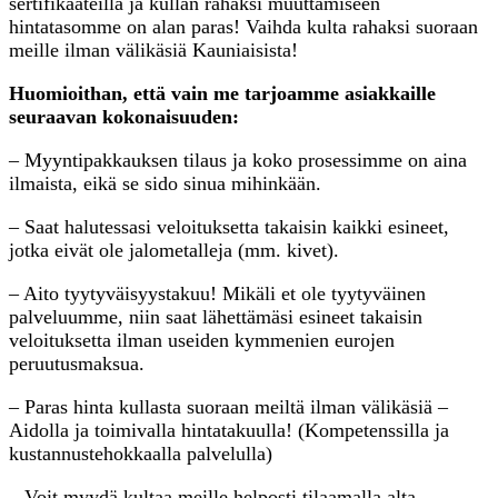
sertifikaateilla ja kullan rahaksi muuttamiseen
hintatasomme on alan paras! Vaihda kulta rahaksi suoraan
meille ilman välikäsiä Kauniaisista!
Huomioithan, että vain me tarjoamme asiakkaille
seuraavan kokonaisuuden:
– Myyntipakkauksen tilaus ja koko prosessimme on aina
ilmaista, eikä se sido sinua mihinkään.
– Saat halutessasi veloituksetta takaisin kaikki esineet,
jotka eivät ole jalometalleja (mm. kivet).
– Aito tyytyväisyystakuu! Mikäli et ole tyytyväinen
palveluumme, niin saat lähettämäsi esineet takaisin
veloituksetta ilman useiden kymmenien eurojen
peruutusmaksua.
– Paras hinta kullasta suoraan meiltä ilman välikäsiä –
Aidolla ja toimivalla hintatakuulla! (Kompetenssilla ja
kustannustehokkaalla palvelulla)
– Voit myydä kultaa meille helposti tilaamalla alta