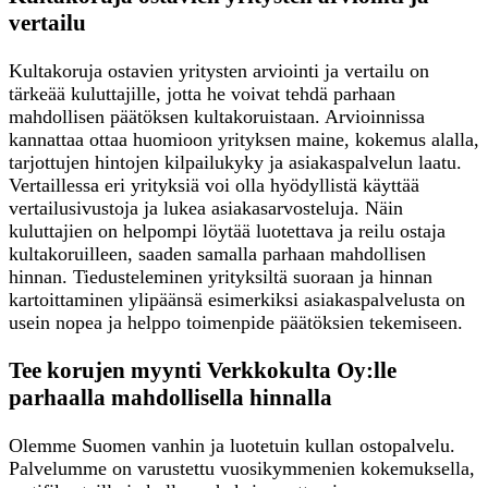
vertailu
Kultakoruja ostavien yritysten arviointi ja vertailu on
tärkeää kuluttajille, jotta he voivat tehdä parhaan
mahdollisen päätöksen kultakoruistaan. Arvioinnissa
kannattaa ottaa huomioon yrityksen maine, kokemus alalla,
tarjottujen hintojen kilpailukyky ja asiakaspalvelun laatu.
Vertaillessa eri yrityksiä voi olla hyödyllistä käyttää
vertailusivustoja ja lukea asiakasarvosteluja. Näin
kuluttajien on helpompi löytää luotettava ja reilu ostaja
kultakoruilleen, saaden samalla parhaan mahdollisen
hinnan. Tiedusteleminen yrityksiltä suoraan ja hinnan
kartoittaminen ylipäänsä esimerkiksi asiakaspalvelusta on
usein nopea ja helppo toimenpide päätöksien tekemiseen.
Tee korujen myynti Verkkokulta Oy:lle
parhaalla mahdollisella hinnalla
Olemme Suomen vanhin ja luotetuin kullan ostopalvelu.
Palvelumme on varustettu vuosikymmenien kokemuksella,