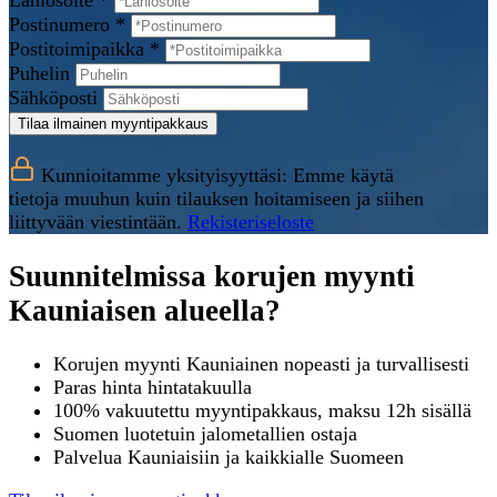
Lähiosoite *
Postinumero *
Postitoimipaikka *
Puhelin
Sähköposti
Tilaa ilmainen myyntipakkaus
Kunnioitamme yksityisyyttäsi: Emme käytä
tietoja muuhun kuin tilauksen hoitamiseen ja siihen
liittyvään viestintään.
Rekisteriseloste
Suunnitelmissa korujen myynti
Kauniaisen alueella?
Korujen myynti Kauniainen nopeasti ja turvallisesti
Paras hinta hintatakuulla
100% vakuutettu myyntipakkaus, maksu 12h sisällä
Suomen luotetuin jalometallien ostaja
Palvelua Kauniaisiin ja kaikkialle Suomeen