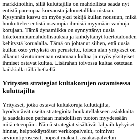
markkinoihin, sillä kuluttajilla on mahdollista saada nyt
entistä parempaa korvausta jalometallikoruistaan.
Kysynnän kasvu on myös yksi tekijä kullan nousuun, mikä
houkuttelee entistä useampia ihmisiä myymään vanhoja
korujaan. Tämä dynamiikka on synnyttänyt uusia
liiketoimintamahdollisuuksia ja kiihdyttänyt kiertotalouden
kehitystä korualalla. Tämä on johtanut siihen, että uusia
kullan osto yrityksiä on perustettu, toisen alan yritykset on
alkanut sivutoimenaan ostamaan kultaa ja myös yksityiset
ihmiset ostavat kultaa. Lisärahan toivossa kultaa ostetaan
kaikkialla tällä hetkellä.
Yritysten strategiat kultakorujen ostamisessa
kuluttajilta
Yritykset, jotka ostavat kultakoruja kuluttajilta,
hyödyntävät useita strategioita houkutellakseen asiakkaita
ja saadakseen parhaan mahdollisen tuoton myydessään
niitä eteenpäin. Nämä strategiat sisältävät kilpailukykyiset
hinnat, helppokäyttöiset verkkopalvelut, toimivat
arviointiprosessit, nopeat maksut, asiakaspalvelun