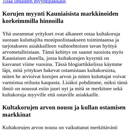
Tilaa ilmainen myyntipakkaus
Korujen myynti Kauniaisista markkinoiden
korkeimmilla hinnoilla
Yhä useammat yritykset ovat alkaneet ostaa kultakoruja
suoraan kuluttajilta monipuolistaakseen toimintaansa ja
tarjotakseen asiakkailleen vaihtoehtoisen tavan hyötyä
arvometalleistaan. Tämä kehitys on saanut suosiota myös
Kauniaisen alueella, jossa kultakorujen kysyntä on
kasvanut viime vuosina. Tässä blogiartikkelissa käymme
läpi, mitä yritykset hakevat ostamistaan kultakoruista,
miten he arvioivat korujen arvon ja miten kuluttajat voivat
varmistua reilusta kaupasta. Lisäksi pohdimme, miksi tämä
ilmiö on noussut esiin juuri nyt ja mitä se merkitsee sekä
kultakoruja myyville että ostaville asiakkaille.
Kultakorujen arvon nousu ja kullan ostamisen
markkinat
Kultakorujen arvon nousu on vaikuttanut merkittävästi