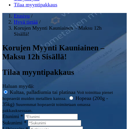
Tilaa myyntipakkaus
Etusivu
/
Hyvä tietää
/
Korujen Myynti Kauniainen – Maksu 12h
Sisällä!
Korujen Myynti Kauniainen –
Maksu 12h Sisällä!
Tilaa myyntipakkaus
Haluan myydä:
Kultaa, palladiumia tai platinaa
Voit toimittaa pienet
Hopeaa (200g -
hopeaerät muiden metallien kanssa.
35kg)
Suuremmat hopeaerät toimitetaan omassa
pakkauksessaan.
Etunimi *
Sukunimi *