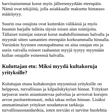
harvinaisemmat korut myös jälleenmyydään eteenpäin.
Nämä ovat tekijöitä, jolla asiakkaalle maksettu hintataso
määräytyy.
Suurin osa ostajista ovat kuitenkin välikäsiä ja myös
buumin harjalle tulleita täysin toisen alan toimijoita.
Tällaiset toimijat ostavat korut mahdollisimman halvalla ja
myymät sitten samantien eteenpäin korkeammalla hinnalla.
Varsinkin fyysinen ostotapahtuma on aina ostajan etu ja
usein vaivalla esineet raahannut myyjä tyytyy myymään
kullan ostajalle esineensä halvalla.
Kuluttajan etu: Miksi myydä kultakoruja
yrityksille?
Kuluttajan etuna kultakorujen myynnissä yrityksille on
helppous, turvallisuus ja kilpailukykyiset hinnat. Yritykset
tarjoavat usein asiantuntevaa palvelua ja arvioivat korujen
arvon puolueettomasti, mikä takaa reilun hinnan. Lisäksi
ammattimaiset yritykset noudattavat tarkkoja
turvallisuusstandardeja, joten myyjän ei tarvitse huolehtia