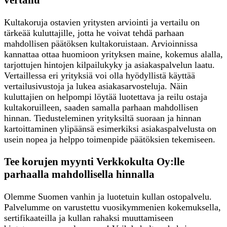
Kultakoruja ostavien yritysten arviointi ja vertailu on
tärkeää kuluttajille, jotta he voivat tehdä parhaan
mahdollisen päätöksen kultakoruistaan. Arvioinnissa
kannattaa ottaa huomioon yrityksen maine, kokemus alalla,
tarjottujen hintojen kilpailukyky ja asiakaspalvelun laatu.
Vertaillessa eri yrityksiä voi olla hyödyllistä käyttää
vertailusivustoja ja lukea asiakasarvosteluja. Näin
kuluttajien on helpompi löytää luotettava ja reilu ostaja
kultakoruilleen, saaden samalla parhaan mahdollisen
hinnan. Tiedusteleminen yrityksiltä suoraan ja hinnan
kartoittaminen ylipäänsä esimerkiksi asiakaspalvelusta on
usein nopea ja helppo toimenpide päätöksien tekemiseen.
Tee korujen myynti Verkkokulta Oy:lle
parhaalla mahdollisella hinnalla
Olemme Suomen vanhin ja luotetuin kullan ostopalvelu.
Palvelumme on varustettu vuosikymmenien kokemuksella,
sertifikaateilla ja kullan rahaksi muuttamiseen