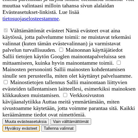
muuttaa valintaasi milloin tahansa sivun alalaidan
Evästeasetukset-linkistä. Lue lisää
tietosuojaselosteestamme
.
Välttämättömät evästeet
Nämä evästeet ovat aina
käytössä, jotta palvelumme toimii: ne muistavat tekemäsi
valinnat (kuten tämän evästevalinnan) ja varmistavat
palvelun turvallisuuden.
Mainonnan käyttäjätiedot
Sallii tietojen käytön Googlen mainontapalveluissa sen
mittaamiseen, kuinka hyvin mainontamme toimii.
Mainosten personointi
Sallii mainosten kohdentamisen
sinulle sen perusteella, miten olet käyttänyt palveluamme.
Mainostietojen tallennus
Sallii mainontaan liittyvien
evästeiden tallentamisen laitteellesi, esimerkiksi mainoksen
klikkauksen muistamisen.
Verkkosivuston
kävijäanalytiikka
Auttaa meitä ymmärtämään, miten
sivustoamme käytetään, jotta voimme parantaa sitä. Kaikki
keräämämme tiedot ovat nimettömiä.
Muuta evästeasetuksia
Vain välttämättömät
Hyväksy evästeet
Tallenna valinnat