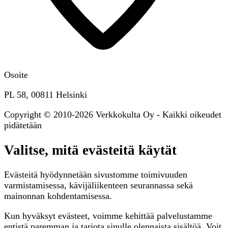
Osoite
PL 58, 00811 Helsinki
Copyright © 2010-2026 Verkkokulta Oy - Kaikki oikeudet
pidätetään
Valitse, mitä evästeitä käytät
Evästeitä hyödynnetään sivustomme toimivuuden
varmistamisessa, kävijäliikenteen seurannassa sekä
mainonnan kohdentamisessa.
Kun hyväksyt evästeet, voimme kehittää palvelustamme
entistä paremman ja tarjota sinulle olennaista sisältöä. Voit