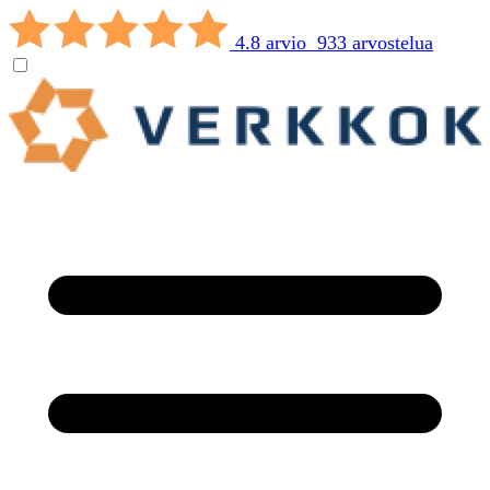
4.8 arvio 933 arvostelua