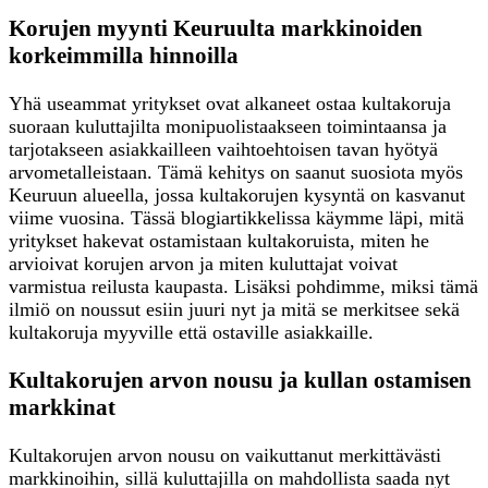
Korujen myynti Keuruulta markkinoiden
korkeimmilla hinnoilla
Yhä useammat yritykset ovat alkaneet ostaa kultakoruja
suoraan kuluttajilta monipuolistaakseen toimintaansa ja
tarjotakseen asiakkailleen vaihtoehtoisen tavan hyötyä
arvometalleistaan. Tämä kehitys on saanut suosiota myös
Keuruun alueella, jossa kultakorujen kysyntä on kasvanut
viime vuosina. Tässä blogiartikkelissa käymme läpi, mitä
yritykset hakevat ostamistaan kultakoruista, miten he
arvioivat korujen arvon ja miten kuluttajat voivat
varmistua reilusta kaupasta. Lisäksi pohdimme, miksi tämä
ilmiö on noussut esiin juuri nyt ja mitä se merkitsee sekä
kultakoruja myyville että ostaville asiakkaille.
Kultakorujen arvon nousu ja kullan ostamisen
markkinat
Kultakorujen arvon nousu on vaikuttanut merkittävästi
markkinoihin, sillä kuluttajilla on mahdollista saada nyt