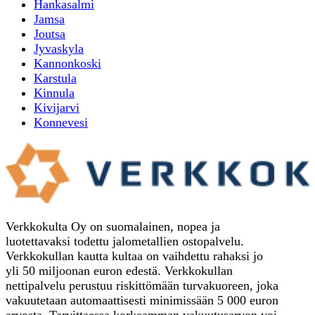
Hankasalmi
Jamsa
Joutsa
Jyvaskyla
Kannonkoski
Karstula
Kinnula
Kivijarvi
Konnevesi
Verkkokulta Oy on suomalainen, nopea ja
luotettavaksi todettu jalometallien ostopalvelu.
Verkkokullan kautta kultaa on vaihdettu rahaksi jo
yli 50 miljoonan euron edestä. Verkkokullan
nettipalvelu perustuu riskittömään turvakuoreen, joka
vakuutetaan automaattisesti minimissään 5 000 euron
arvosta. Tarvittaessa korkeamman vakuutusarvon voi