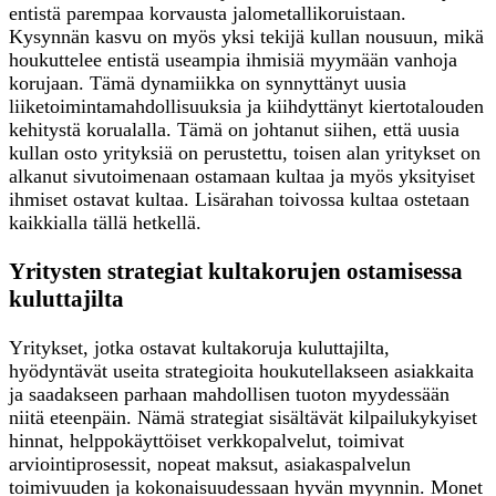
entistä parempaa korvausta jalometallikoruistaan.
Kysynnän kasvu on myös yksi tekijä kullan nousuun, mikä
houkuttelee entistä useampia ihmisiä myymään vanhoja
korujaan. Tämä dynamiikka on synnyttänyt uusia
liiketoimintamahdollisuuksia ja kiihdyttänyt kiertotalouden
kehitystä korualalla. Tämä on johtanut siihen, että uusia
kullan osto yrityksiä on perustettu, toisen alan yritykset on
alkanut sivutoimenaan ostamaan kultaa ja myös yksityiset
ihmiset ostavat kultaa. Lisärahan toivossa kultaa ostetaan
kaikkialla tällä hetkellä.
Yritysten strategiat kultakorujen ostamisessa
kuluttajilta
Yritykset, jotka ostavat kultakoruja kuluttajilta,
hyödyntävät useita strategioita houkutellakseen asiakkaita
ja saadakseen parhaan mahdollisen tuoton myydessään
niitä eteenpäin. Nämä strategiat sisältävät kilpailukykyiset
hinnat, helppokäyttöiset verkkopalvelut, toimivat
arviointiprosessit, nopeat maksut, asiakaspalvelun
toimivuuden ja kokonaisuudessaan hyvän myynnin. Monet