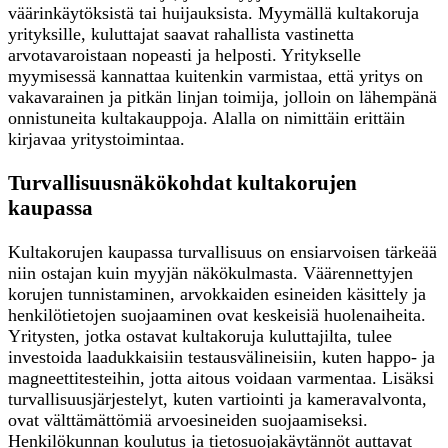
väärinkäytöksistä tai huijauksista. Myymällä kultakoruja
yrityksille, kuluttajat saavat rahallista vastinetta
arvotavaroistaan nopeasti ja helposti. Yritykselle
myymisessä kannattaa kuitenkin varmistaa, että yritys on
vakavarainen ja pitkän linjan toimija, jolloin on lähempänä
onnistuneita kultakauppoja. Alalla on nimittäin erittäin
kirjavaa yritystoimintaa.
Turvallisuusnäkökohdat kultakorujen
kaupassa
Kultakorujen kaupassa turvallisuus on ensiarvoisen tärkeää
niin ostajan kuin myyjän näkökulmasta. Väärennettyjen
korujen tunnistaminen, arvokkaiden esineiden käsittely ja
henkilötietojen suojaaminen ovat keskeisiä huolenaiheita.
Yritysten, jotka ostavat kultakoruja kuluttajilta, tulee
investoida laadukkaisiin testausvälineisiin, kuten happo- ja
magneettitesteihin, jotta aitous voidaan varmentaa. Lisäksi
turvallisuusjärjestelyt, kuten vartiointi ja kameravalvonta,
ovat välttämättömiä arvoesineiden suojaamiseksi.
Henkilökunnan koulutus ja tietosuojakäytännöt auttavat