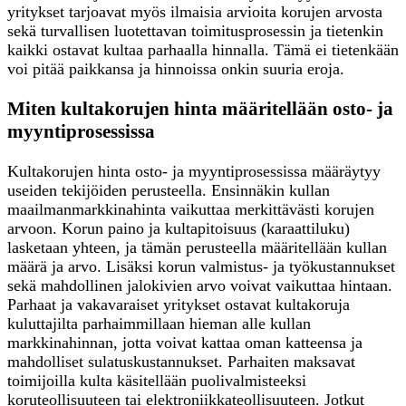
yritykset tarjoavat myös ilmaisia arvioita korujen arvosta
sekä turvallisen luotettavan toimitusprosessin ja tietenkin
kaikki ostavat kultaa parhaalla hinnalla. Tämä ei tietenkään
voi pitää paikkansa ja hinnoissa onkin suuria eroja.
Miten kultakorujen hinta määritellään osto- ja
myyntiprosessissa
Kultakorujen hinta osto- ja myyntiprosessissa määräytyy
useiden tekijöiden perusteella. Ensinnäkin kullan
maailmanmarkkinahinta vaikuttaa merkittävästi korujen
arvoon. Korun paino ja kultapitoisuus (karaattiluku)
lasketaan yhteen, ja tämän perusteella määritellään kullan
määrä ja arvo. Lisäksi korun valmistus- ja työkustannukset
sekä mahdollinen jalokivien arvo voivat vaikuttaa hintaan.
Parhaat ja vakavaraiset yritykset ostavat kultakoruja
kuluttajilta parhaimmillaan hieman alle kullan
markkinahinnan, jotta voivat kattaa oman katteensa ja
mahdolliset sulatuskustannukset. Parhaiten maksavat
toimijoilla kulta käsitellään puolivalmisteeksi
koruteollisuuteen tai elektroniikkateollisuuteen. Jotkut