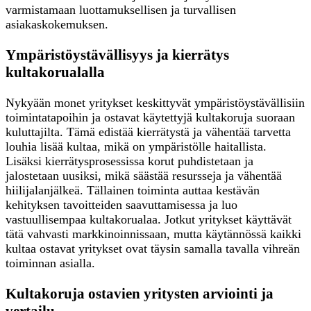
varmistamaan luottamuksellisen ja turvallisen
asiakaskokemuksen.
Ympäristöystävällisyys ja kierrätys
kultakorualalla
Nykyään monet yritykset keskittyvät ympäristöystävällisiin
toimintatapoihin ja ostavat käytettyjä kultakoruja suoraan
kuluttajilta. Tämä edistää kierrätystä ja vähentää tarvetta
louhia lisää kultaa, mikä on ympäristölle haitallista.
Lisäksi kierrätysprosessissa korut puhdistetaan ja
jalostetaan uusiksi, mikä säästää resursseja ja vähentää
hiilijalanjälkeä. Tällainen toiminta auttaa kestävän
kehityksen tavoitteiden saavuttamisessa ja luo
vastuullisempaa kultakorualaa. Jotkut yritykset käyttävät
tätä vahvasti markkinoinnissaan, mutta käytännössä kaikki
kultaa ostavat yritykset ovat täysin samalla tavalla vihreän
toiminnan asialla.
Kultakoruja ostavien yritysten arviointi ja
vertailu