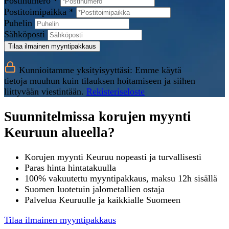
Postinumero *
Postitoimipaikka *
Puhelin
Sähköposti
Tilaa ilmainen myyntipakkaus
Kunnioitamme yksityisyyttäsi: Emme käytä
tietoja muuhun kuin tilauksen hoitamiseen ja siihen
liittyvään viestintään.
Rekisteriseloste
Suunnitelmissa korujen myynti
Keuruun alueella?
Korujen myynti Keuruu nopeasti ja turvallisesti
Paras hinta hintatakuulla
100% vakuutettu myyntipakkaus, maksu 12h sisällä
Suomen luotetuin jalometallien ostaja
Palvelua Keuruulle ja kaikkialle Suomeen
Tilaa ilmainen myyntipakkaus