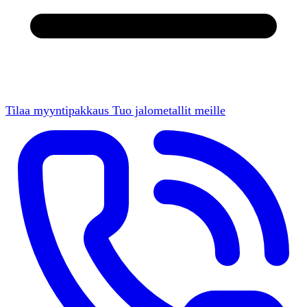
Tilaa myyntipakkaus
Tuo jalometallit meille