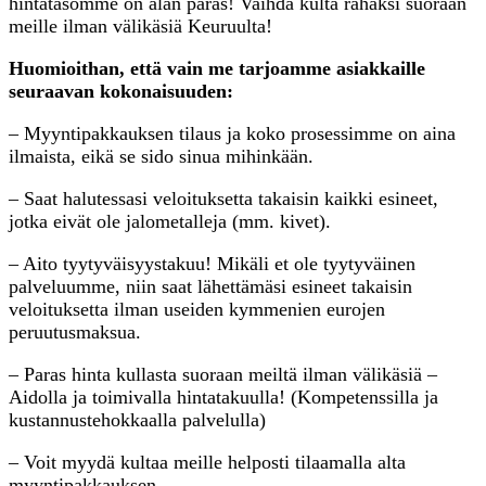
hintatasomme on alan paras! Vaihda kulta rahaksi suoraan
meille ilman välikäsiä Keuruulta!
Huomioithan, että vain me tarjoamme asiakkaille
seuraavan kokonaisuuden:
– Myyntipakkauksen tilaus ja koko prosessimme on aina
ilmaista, eikä se sido sinua mihinkään.
– Saat halutessasi veloituksetta takaisin kaikki esineet,
jotka eivät ole jalometalleja (mm. kivet).
– Aito tyytyväisyystakuu! Mikäli et ole tyytyväinen
palveluumme, niin saat lähettämäsi esineet takaisin
veloituksetta ilman useiden kymmenien eurojen
peruutusmaksua.
– Paras hinta kullasta suoraan meiltä ilman välikäsiä –
Aidolla ja toimivalla hintatakuulla! (Kompetenssilla ja
kustannustehokkaalla palvelulla)
– Voit myydä kultaa meille helposti tilaamalla alta
myyntipakkauksen.