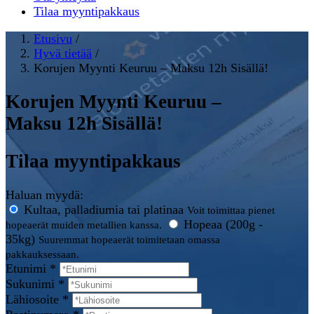
Tilaa myyntipakkaus
Etusivu
/
Hyvä tietää
/
Korujen Myynti Keuruu – Maksu 12h Sisällä!
Korujen Myynti Keuruu –
Maksu 12h Sisällä!
Tilaa myyntipakkaus
Haluan myydä:
Kultaa, palladiumia tai platinaa
Voit toimittaa pienet
Hopeaa (200g -
hopeaerät muiden metallien kanssa.
35kg)
Suuremmat hopeaerät toimitetaan omassa
pakkauksessaan.
Etunimi *
Sukunimi *
Lähiosoite *