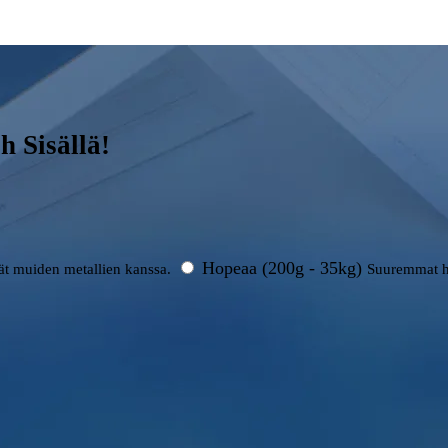
 Sisällä!
Hopeaa (200g - 35kg)
rät muiden metallien kanssa.
Suuremmat h