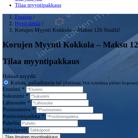
Tilaa myyntipakkaus
Etusivu
/
Hyvä tietää
/
Korujen Myynti Kokkola – Maksu 12h Sisällä!
Korujen Myynti Kokkola – Maksu 12h
Tilaa myyntipakkaus
Haluan myydä:
Kultaa, palladiumia tai platinaa
Voit toimittaa pienet hopeae
Etunimi *
Sukunimi *
Lähiosoite *
Postinumero *
Postitoimipaikka *
Puhelin
Sähköposti
Tilaa ilmainen myyntipakkaus