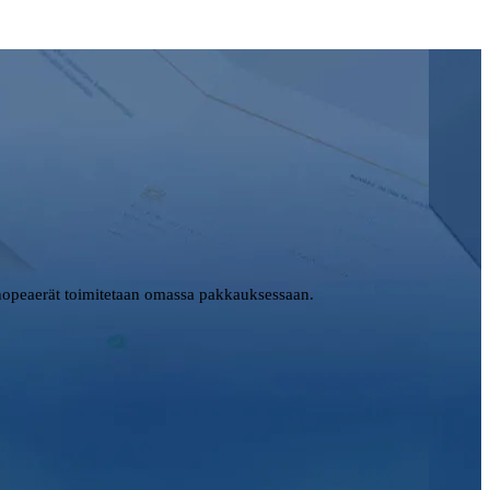
opeaerät toimitetaan omassa pakkauksessaan.