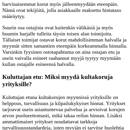
harvinaisemmat korut myös jälleenmyydään eteenpäin.
Nämä ovat tekijöitä, jolla asiakkaalle maksettu hintataso
määräytyy.
Suurin osa ostajista ovat kuitenkin välikäsiä ja myös
buumin harjalle tulleita täysin toisen alan toimijoita.
Tällaiset toimijat ostavat korut mahdollisimman halvalla ja
myymät sitten samantien eteenpäin korkeammalla hinnalla.
Varsinkin fyysinen ostotapahtuma on aina ostajan etu ja
usein vaivalla esineet raahannut myyjä tyytyy myymään
kullan ostajalle esineensä halvalla.
Kuluttajan etu: Miksi myydä kultakoruja
yrityksille?
Kuluttajan etuna kultakorujen myynnissä yrityksille on
helppous, turvallisuus ja kilpailukykyiset hinnat. Yritykset
tarjoavat usein asiantuntevaa palvelua ja arvioivat korujen
arvon puolueettomasti, mikä takaa reilun hinnan. Lisäksi
ammattimaiset yritykset noudattavat tarkkoja
turvallisuusstandardeja, joten myyjän ei tarvitse huolehtia