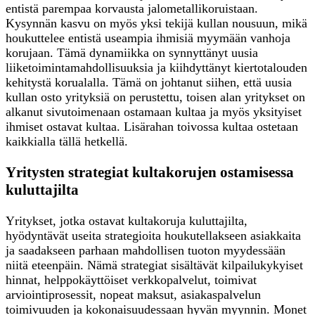
entistä parempaa korvausta jalometallikoruistaan.
Kysynnän kasvu on myös yksi tekijä kullan nousuun, mikä
houkuttelee entistä useampia ihmisiä myymään vanhoja
korujaan. Tämä dynamiikka on synnyttänyt uusia
liiketoimintamahdollisuuksia ja kiihdyttänyt kiertotalouden
kehitystä korualalla. Tämä on johtanut siihen, että uusia
kullan osto yrityksiä on perustettu, toisen alan yritykset on
alkanut sivutoimenaan ostamaan kultaa ja myös yksityiset
ihmiset ostavat kultaa. Lisärahan toivossa kultaa ostetaan
kaikkialla tällä hetkellä.
Yritysten strategiat kultakorujen ostamisessa
kuluttajilta
Yritykset, jotka ostavat kultakoruja kuluttajilta,
hyödyntävät useita strategioita houkutellakseen asiakkaita
ja saadakseen parhaan mahdollisen tuoton myydessään
niitä eteenpäin. Nämä strategiat sisältävät kilpailukykyiset
hinnat, helppokäyttöiset verkkopalvelut, toimivat
arviointiprosessit, nopeat maksut, asiakaspalvelun
toimivuuden ja kokonaisuudessaan hyvän myynnin. Monet