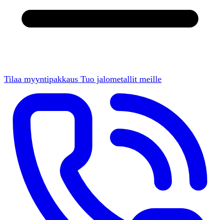
Tilaa myyntipakkaus
Tuo jalometallit meille