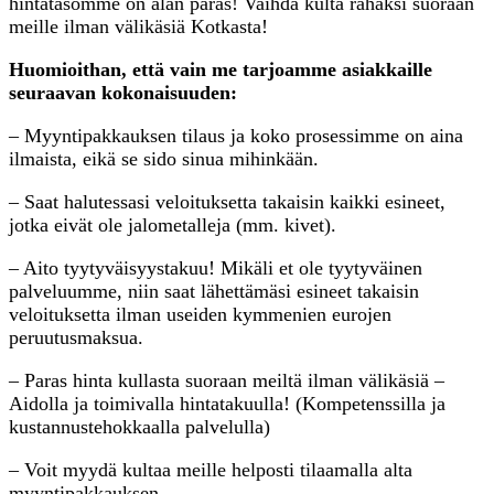
hintatasomme on alan paras! Vaihda kulta rahaksi suoraan
meille ilman välikäsiä Kotkasta!
Huomioithan, että vain me tarjoamme asiakkaille
seuraavan kokonaisuuden:
– Myyntipakkauksen tilaus ja koko prosessimme on aina
ilmaista, eikä se sido sinua mihinkään.
– Saat halutessasi veloituksetta takaisin kaikki esineet,
jotka eivät ole jalometalleja (mm. kivet).
– Aito tyytyväisyystakuu! Mikäli et ole tyytyväinen
palveluumme, niin saat lähettämäsi esineet takaisin
veloituksetta ilman useiden kymmenien eurojen
peruutusmaksua.
– Paras hinta kullasta suoraan meiltä ilman välikäsiä –
Aidolla ja toimivalla hintatakuulla! (Kompetenssilla ja
kustannustehokkaalla palvelulla)
– Voit myydä kultaa meille helposti tilaamalla alta
myyntipakkauksen.