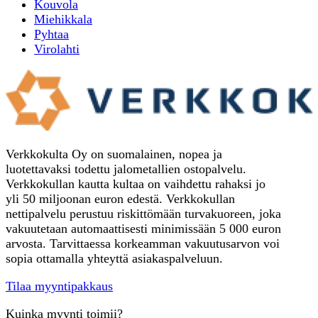
Kouvola
Miehikkala
Pyhtaa
Virolahti
Verkkokulta Oy on suomalainen, nopea ja
luotettavaksi todettu jalometallien ostopalvelu.
Verkkokullan kautta kultaa on vaihdettu rahaksi jo
yli 50 miljoonan euron edestä. Verkkokullan
nettipalvelu perustuu riskittömään turvakuoreen, joka
vakuutetaan automaattisesti minimissään 5 000 euron
arvosta. Tarvittaessa korkeamman vakuutusarvon voi
sopia ottamalla yhteyttä asiakaspalveluun.
Tilaa myyntipakkaus
Kuinka myynti toimii?