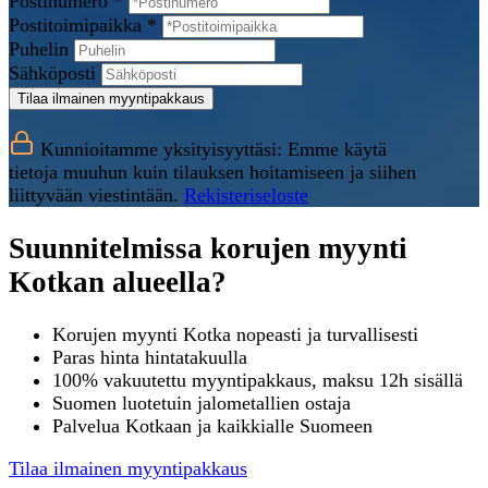
Postinumero *
Postitoimipaikka *
Puhelin
Sähköposti
Tilaa ilmainen myyntipakkaus
Kunnioitamme yksityisyyttäsi: Emme käytä
tietoja muuhun kuin tilauksen hoitamiseen ja siihen
liittyvään viestintään.
Rekisteriseloste
Suunnitelmissa korujen myynti
Kotkan alueella?
Korujen myynti Kotka nopeasti ja turvallisesti
Paras hinta hintatakuulla
100% vakuutettu myyntipakkaus, maksu 12h sisällä
Suomen luotetuin jalometallien ostaja
Palvelua Kotkaan ja kaikkialle Suomeen
Tilaa ilmainen myyntipakkaus