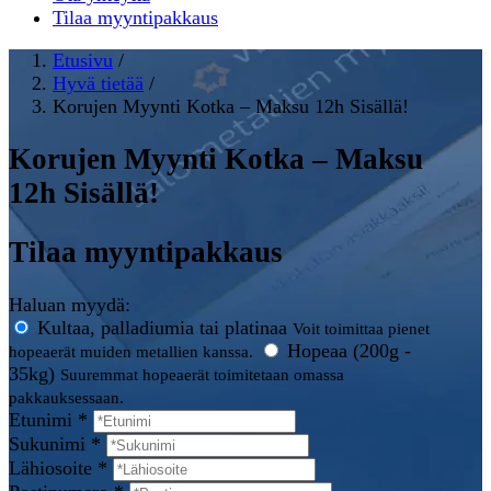
Tilaa myyntipakkaus
Etusivu
/
Hyvä tietää
/
Korujen Myynti Kotka – Maksu 12h Sisällä!
Korujen Myynti Kotka – Maksu
12h Sisällä!
Tilaa myyntipakkaus
Haluan myydä:
Kultaa, palladiumia tai platinaa
Voit toimittaa pienet
Hopeaa (200g -
hopeaerät muiden metallien kanssa.
35kg)
Suuremmat hopeaerät toimitetaan omassa
pakkauksessaan.
Etunimi *
Sukunimi *
Lähiosoite *