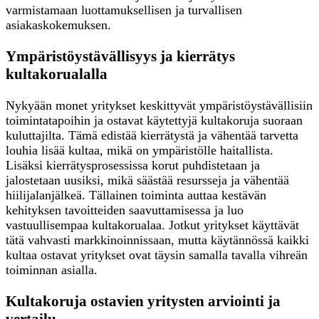
varmistamaan luottamuksellisen ja turvallisen
asiakaskokemuksen.
Ympäristöystävällisyys ja kierrätys
kultakorualalla
Nykyään monet yritykset keskittyvät ympäristöystävällisiin
toimintatapoihin ja ostavat käytettyjä kultakoruja suoraan
kuluttajilta. Tämä edistää kierrätystä ja vähentää tarvetta
louhia lisää kultaa, mikä on ympäristölle haitallista.
Lisäksi kierrätysprosessissa korut puhdistetaan ja
jalostetaan uusiksi, mikä säästää resursseja ja vähentää
hiilijalanjälkeä. Tällainen toiminta auttaa kestävän
kehityksen tavoitteiden saavuttamisessa ja luo
vastuullisempaa kultakorualaa. Jotkut yritykset käyttävät
tätä vahvasti markkinoinnissaan, mutta käytännössä kaikki
kultaa ostavat yritykset ovat täysin samalla tavalla vihreän
toiminnan asialla.
Kultakoruja ostavien yritysten arviointi ja
vertailu