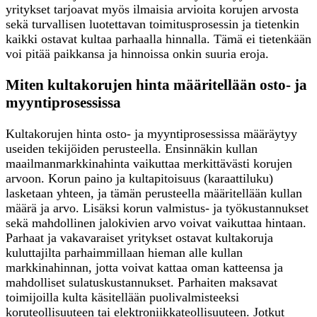
yritykset tarjoavat myös ilmaisia arvioita korujen arvosta
sekä turvallisen luotettavan toimitusprosessin ja tietenkin
kaikki ostavat kultaa parhaalla hinnalla. Tämä ei tietenkään
voi pitää paikkansa ja hinnoissa onkin suuria eroja.
Miten kultakorujen hinta määritellään osto- ja
myyntiprosessissa
Kultakorujen hinta osto- ja myyntiprosessissa määräytyy
useiden tekijöiden perusteella. Ensinnäkin kullan
maailmanmarkkinahinta vaikuttaa merkittävästi korujen
arvoon. Korun paino ja kultapitoisuus (karaattiluku)
lasketaan yhteen, ja tämän perusteella määritellään kullan
määrä ja arvo. Lisäksi korun valmistus- ja työkustannukset
sekä mahdollinen jalokivien arvo voivat vaikuttaa hintaan.
Parhaat ja vakavaraiset yritykset ostavat kultakoruja
kuluttajilta parhaimmillaan hieman alle kullan
markkinahinnan, jotta voivat kattaa oman katteensa ja
mahdolliset sulatuskustannukset. Parhaiten maksavat
toimijoilla kulta käsitellään puolivalmisteeksi
koruteollisuuteen tai elektroniikkateollisuuteen. Jotkut