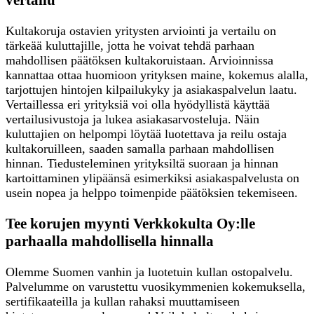
Kultakoruja ostavien yritysten arviointi ja vertailu on
tärkeää kuluttajille, jotta he voivat tehdä parhaan
mahdollisen päätöksen kultakoruistaan. Arvioinnissa
kannattaa ottaa huomioon yrityksen maine, kokemus alalla,
tarjottujen hintojen kilpailukyky ja asiakaspalvelun laatu.
Vertaillessa eri yrityksiä voi olla hyödyllistä käyttää
vertailusivustoja ja lukea asiakasarvosteluja. Näin
kuluttajien on helpompi löytää luotettava ja reilu ostaja
kultakoruilleen, saaden samalla parhaan mahdollisen
hinnan. Tiedusteleminen yrityksiltä suoraan ja hinnan
kartoittaminen ylipäänsä esimerkiksi asiakaspalvelusta on
usein nopea ja helppo toimenpide päätöksien tekemiseen.
Tee korujen myynti Verkkokulta Oy:lle
parhaalla mahdollisella hinnalla
Olemme Suomen vanhin ja luotetuin kullan ostopalvelu.
Palvelumme on varustettu vuosikymmenien kokemuksella,
sertifikaateilla ja kullan rahaksi muuttamiseen