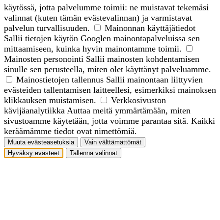
käytössä, jotta palvelumme toimii: ne muistavat tekemäsi
valinnat (kuten tämän evästevalinnan) ja varmistavat
palvelun turvallisuuden.
Mainonnan käyttäjätiedot
Sallii tietojen käytön Googlen mainontapalveluissa sen
mittaamiseen, kuinka hyvin mainontamme toimii.
Mainosten personointi
Sallii mainosten kohdentamisen
sinulle sen perusteella, miten olet käyttänyt palveluamme.
Mainostietojen tallennus
Sallii mainontaan liittyvien
evästeiden tallentamisen laitteellesi, esimerkiksi mainoksen
klikkauksen muistamisen.
Verkkosivuston
kävijäanalytiikka
Auttaa meitä ymmärtämään, miten
sivustoamme käytetään, jotta voimme parantaa sitä. Kaikki
keräämämme tiedot ovat nimettömiä.
Muuta evästeasetuksia
Vain välttämättömät
Hyväksy evästeet
Tallenna valinnat