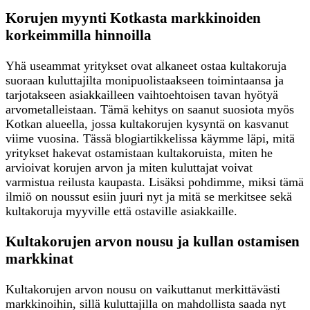
Korujen myynti Kotkasta markkinoiden
korkeimmilla hinnoilla
Yhä useammat yritykset ovat alkaneet ostaa kultakoruja
suoraan kuluttajilta monipuolistaakseen toimintaansa ja
tarjotakseen asiakkailleen vaihtoehtoisen tavan hyötyä
arvometalleistaan. Tämä kehitys on saanut suosiota myös
Kotkan alueella, jossa kultakorujen kysyntä on kasvanut
viime vuosina. Tässä blogiartikkelissa käymme läpi, mitä
yritykset hakevat ostamistaan kultakoruista, miten he
arvioivat korujen arvon ja miten kuluttajat voivat
varmistua reilusta kaupasta. Lisäksi pohdimme, miksi tämä
ilmiö on noussut esiin juuri nyt ja mitä se merkitsee sekä
kultakoruja myyville että ostaville asiakkaille.
Kultakorujen arvon nousu ja kullan ostamisen
markkinat
Kultakorujen arvon nousu on vaikuttanut merkittävästi
markkinoihin, sillä kuluttajilla on mahdollista saada nyt