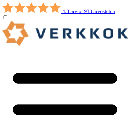
4.8 arvio 933 arvostelua