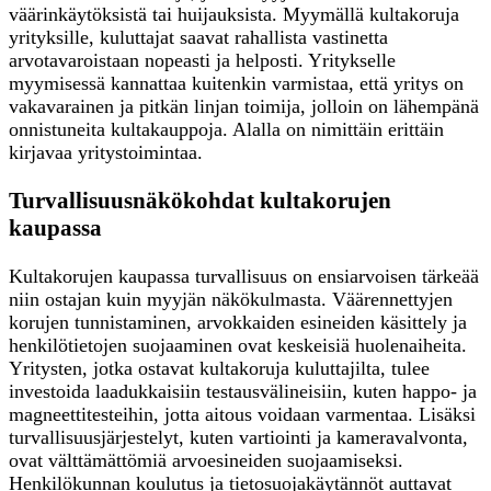
väärinkäytöksistä tai huijauksista. Myymällä kultakoruja
yrityksille, kuluttajat saavat rahallista vastinetta
arvotavaroistaan nopeasti ja helposti. Yritykselle
myymisessä kannattaa kuitenkin varmistaa, että yritys on
vakavarainen ja pitkän linjan toimija, jolloin on lähempänä
onnistuneita kultakauppoja. Alalla on nimittäin erittäin
kirjavaa yritystoimintaa.
Turvallisuusnäkökohdat kultakorujen
kaupassa
Kultakorujen kaupassa turvallisuus on ensiarvoisen tärkeää
niin ostajan kuin myyjän näkökulmasta. Väärennettyjen
korujen tunnistaminen, arvokkaiden esineiden käsittely ja
henkilötietojen suojaaminen ovat keskeisiä huolenaiheita.
Yritysten, jotka ostavat kultakoruja kuluttajilta, tulee
investoida laadukkaisiin testausvälineisiin, kuten happo- ja
magneettitesteihin, jotta aitous voidaan varmentaa. Lisäksi
turvallisuusjärjestelyt, kuten vartiointi ja kameravalvonta,
ovat välttämättömiä arvoesineiden suojaamiseksi.
Henkilökunnan koulutus ja tietosuojakäytännöt auttavat