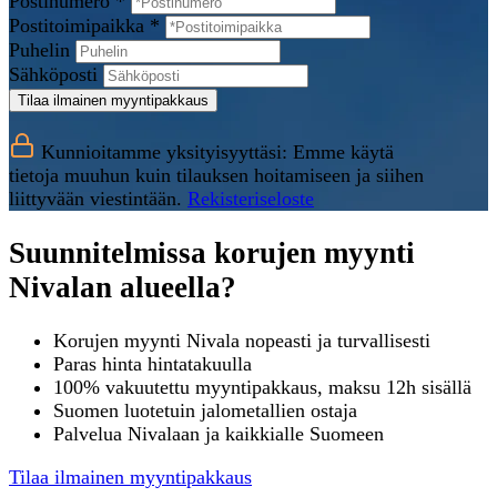
Postinumero *
Postitoimipaikka *
Puhelin
Sähköposti
Tilaa ilmainen myyntipakkaus
Kunnioitamme yksityisyyttäsi: Emme käytä
tietoja muuhun kuin tilauksen hoitamiseen ja siihen
liittyvään viestintään.
Rekisteriseloste
Suunnitelmissa korujen myynti
Nivalan alueella?
Korujen myynti Nivala nopeasti ja turvallisesti
Paras hinta hintatakuulla
100% vakuutettu myyntipakkaus, maksu 12h sisällä
Suomen luotetuin jalometallien ostaja
Palvelua Nivalaan ja kaikkialle Suomeen
Tilaa ilmainen myyntipakkaus