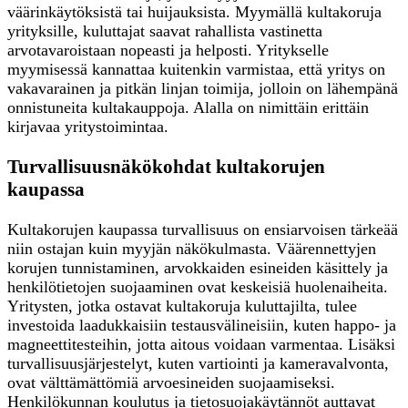
väärinkäytöksistä tai huijauksista. Myymällä kultakoruja
yrityksille, kuluttajat saavat rahallista vastinetta
arvotavaroistaan nopeasti ja helposti. Yritykselle
myymisessä kannattaa kuitenkin varmistaa, että yritys on
vakavarainen ja pitkän linjan toimija, jolloin on lähempänä
onnistuneita kultakauppoja. Alalla on nimittäin erittäin
kirjavaa yritystoimintaa.
Turvallisuusnäkökohdat kultakorujen
kaupassa
Kultakorujen kaupassa turvallisuus on ensiarvoisen tärkeää
niin ostajan kuin myyjän näkökulmasta. Väärennettyjen
korujen tunnistaminen, arvokkaiden esineiden käsittely ja
henkilötietojen suojaaminen ovat keskeisiä huolenaiheita.
Yritysten, jotka ostavat kultakoruja kuluttajilta, tulee
investoida laadukkaisiin testausvälineisiin, kuten happo- ja
magneettitesteihin, jotta aitous voidaan varmentaa. Lisäksi
turvallisuusjärjestelyt, kuten vartiointi ja kameravalvonta,
ovat välttämättömiä arvoesineiden suojaamiseksi.
Henkilökunnan koulutus ja tietosuojakäytännöt auttavat