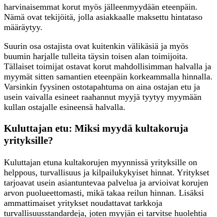
harvinaisemmat korut myös jälleenmyydään eteenpäin.
Nämä ovat tekijöitä, jolla asiakkaalle maksettu hintataso
määräytyy.
Suurin osa ostajista ovat kuitenkin välikäsiä ja myös
buumin harjalle tulleita täysin toisen alan toimijoita.
Tällaiset toimijat ostavat korut mahdollisimman halvalla ja
myymät sitten samantien eteenpäin korkeammalla hinnalla.
Varsinkin fyysinen ostotapahtuma on aina ostajan etu ja
usein vaivalla esineet raahannut myyjä tyytyy myymään
kullan ostajalle esineensä halvalla.
Kuluttajan etu: Miksi myydä kultakoruja
yrityksille?
Kuluttajan etuna kultakorujen myynnissä yrityksille on
helppous, turvallisuus ja kilpailukykyiset hinnat. Yritykset
tarjoavat usein asiantuntevaa palvelua ja arvioivat korujen
arvon puolueettomasti, mikä takaa reilun hinnan. Lisäksi
ammattimaiset yritykset noudattavat tarkkoja
turvallisuusstandardeja, joten myyjän ei tarvitse huolehtia