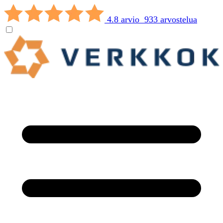
4.8 arvio 933 arvostelua