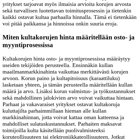
yritykset tarjoavat myös ilmaisia arvioita korujen arvosta
sekä turvallisen luotettavan toimitusprosessin ja tietenkin
kaikki ostavat kultaa parhaalla hinnalla. Tämä ei tietenkään
voi pitää paikkansa ja hinnoissa onkin suuria eroja.
Miten kultakorujen hinta määritellään osto- ja
myyntiprosessissa
Kultakorujen hinta osto- ja myyntiprosessissa määräytyy
useiden tekijöiden perusteella. Ensinnäkin kullan
maailmanmarkkinahinta vaikuttaa merkittävästi korujen
arvoon. Korun paino ja kultapitoisuus (karaattiluku)
lasketaan yhteen, ja tämän perusteella määritellään kullan
määrä ja arvo. Lisäksi korun valmistus- ja työkustannukset
sekä mahdollinen jalokivien arvo voivat vaikuttaa hintaan.
Parhaat ja vakavaraiset yritykset ostavat kultakoruja
kuluttajilta parhaimmillaan hieman alle kullan
markkinahinnan, jotta voivat kattaa oman katteensa ja
mahdolliset sulatuskustannukset. Parhaiten maksavat
toimijoilla kulta käsitellään puolivalmisteeksi
koruteollisuuteen tai elektroniikkateollisuuteen. Jotkut