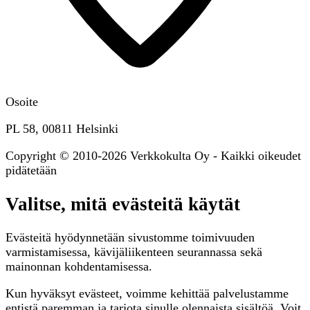
Osoite
PL 58, 00811 Helsinki
Copyright © 2010-2026 Verkkokulta Oy - Kaikki oikeudet
pidätetään
Valitse, mitä evästeitä käytät
Evästeitä hyödynnetään sivustomme toimivuuden
varmistamisessa, kävijäliikenteen seurannassa sekä
mainonnan kohdentamisessa.
Kun hyväksyt evästeet, voimme kehittää palvelustamme
entistä paremman ja tarjota sinulle olennaista sisältöä. Voit