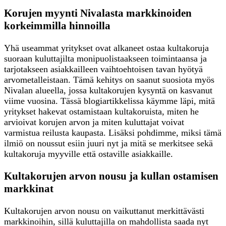
Korujen myynti Nivalasta markkinoiden
korkeimmilla hinnoilla
Yhä useammat yritykset ovat alkaneet ostaa kultakoruja
suoraan kuluttajilta monipuolistaakseen toimintaansa ja
tarjotakseen asiakkailleen vaihtoehtoisen tavan hyötyä
arvometalleistaan. Tämä kehitys on saanut suosiota myös
Nivalan alueella, jossa kultakorujen kysyntä on kasvanut
viime vuosina. Tässä blogiartikkelissa käymme läpi, mitä
yritykset hakevat ostamistaan kultakoruista, miten he
arvioivat korujen arvon ja miten kuluttajat voivat
varmistua reilusta kaupasta. Lisäksi pohdimme, miksi tämä
ilmiö on noussut esiin juuri nyt ja mitä se merkitsee sekä
kultakoruja myyville että ostaville asiakkaille.
Kultakorujen arvon nousu ja kullan ostamisen
markkinat
Kultakorujen arvon nousu on vaikuttanut merkittävästi
markkinoihin, sillä kuluttajilla on mahdollista saada nyt