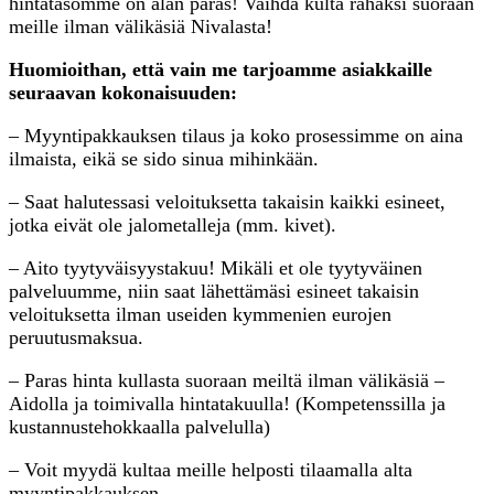
hintatasomme on alan paras! Vaihda kulta rahaksi suoraan
meille ilman välikäsiä Nivalasta!
Huomioithan, että vain me tarjoamme asiakkaille
seuraavan kokonaisuuden:
– Myyntipakkauksen tilaus ja koko prosessimme on aina
ilmaista, eikä se sido sinua mihinkään.
– Saat halutessasi veloituksetta takaisin kaikki esineet,
jotka eivät ole jalometalleja (mm. kivet).
– Aito tyytyväisyystakuu! Mikäli et ole tyytyväinen
palveluumme, niin saat lähettämäsi esineet takaisin
veloituksetta ilman useiden kymmenien eurojen
peruutusmaksua.
– Paras hinta kullasta suoraan meiltä ilman välikäsiä –
Aidolla ja toimivalla hintatakuulla! (Kompetenssilla ja
kustannustehokkaalla palvelulla)
– Voit myydä kultaa meille helposti tilaamalla alta
myyntipakkauksen.