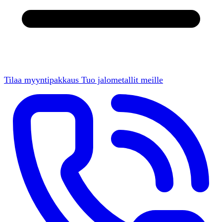
Tilaa myyntipakkaus
Tuo jalometallit meille