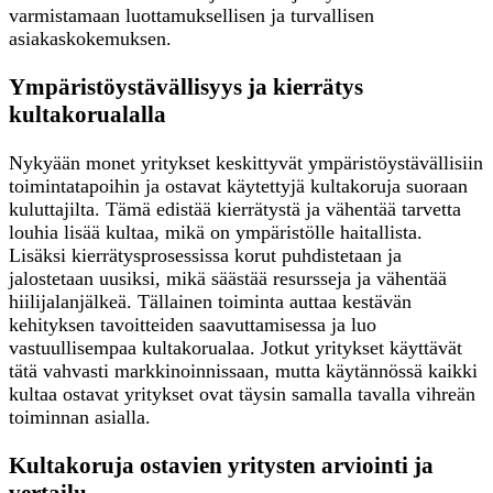
varmistamaan luottamuksellisen ja turvallisen
asiakaskokemuksen.
Ympäristöystävällisyys ja kierrätys
kultakorualalla
Nykyään monet yritykset keskittyvät ympäristöystävällisiin
toimintatapoihin ja ostavat käytettyjä kultakoruja suoraan
kuluttajilta. Tämä edistää kierrätystä ja vähentää tarvetta
louhia lisää kultaa, mikä on ympäristölle haitallista.
Lisäksi kierrätysprosessissa korut puhdistetaan ja
jalostetaan uusiksi, mikä säästää resursseja ja vähentää
hiilijalanjälkeä. Tällainen toiminta auttaa kestävän
kehityksen tavoitteiden saavuttamisessa ja luo
vastuullisempaa kultakorualaa. Jotkut yritykset käyttävät
tätä vahvasti markkinoinnissaan, mutta käytännössä kaikki
kultaa ostavat yritykset ovat täysin samalla tavalla vihreän
toiminnan asialla.
Kultakoruja ostavien yritysten arviointi ja
vertailu