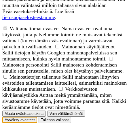
muuttaa valintaasi milloin tahansa sivun alalaidan
Evästeasetukset-linkistä. Lue lisää
tietosuojaselosteestamme
.
Välttämättömät evästeet
Nämä evästeet ovat aina
käytössä, jotta palvelumme toimii: ne muistavat tekemäsi
valinnat (kuten tämän evästevalinnan) ja varmistavat
palvelun turvallisuuden.
Mainonnan käyttäjätiedot
Sallii tietojen käytön Googlen mainontapalveluissa sen
mittaamiseen, kuinka hyvin mainontamme toimii.
Mainosten personointi
Sallii mainosten kohdentamisen
sinulle sen perusteella, miten olet käyttänyt palveluamme.
Mainostietojen tallennus
Sallii mainontaan liittyvien
evästeiden tallentamisen laitteellesi, esimerkiksi mainoksen
klikkauksen muistamisen.
Verkkosivuston
kävijäanalytiikka
Auttaa meitä ymmärtämään, miten
sivustoamme käytetään, jotta voimme parantaa sitä. Kaikki
keräämämme tiedot ovat nimettömiä.
Muuta evästeasetuksia
Vain välttämättömät
Hyväksy evästeet
Tallenna valinnat