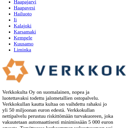
Haapajarvi
Haapavesi
Hailuoto
Ii
Kalajoki
Karsamaki
Kempele
Kuusamo
Liminka
Verkkokulta Oy on suomalainen, nopea ja
luotettavaksi todettu jalometallien ostopalvelu.
Verkkokullan kautta kultaa on vaihdettu rahaksi jo
yli 50 miljoonan euron edestä. Verkkokullan
nettipalvelu perustuu riskittömään turvakuoreen, joka
vakuutetaan automaattisesti minimissään 5 000 euron
arvosta. Tarvittaessa korkeamman vakuutusarvon voi