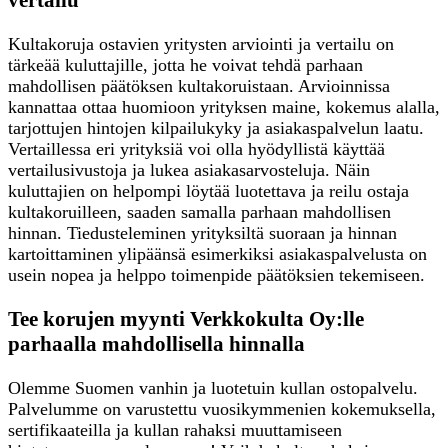
Kultakoruja ostavien yritysten arviointi ja vertailu on
tärkeää kuluttajille, jotta he voivat tehdä parhaan
mahdollisen päätöksen kultakoruistaan. Arvioinnissa
kannattaa ottaa huomioon yrityksen maine, kokemus alalla,
tarjottujen hintojen kilpailukyky ja asiakaspalvelun laatu.
Vertaillessa eri yrityksiä voi olla hyödyllistä käyttää
vertailusivustoja ja lukea asiakasarvosteluja. Näin
kuluttajien on helpompi löytää luotettava ja reilu ostaja
kultakoruilleen, saaden samalla parhaan mahdollisen
hinnan. Tiedusteleminen yrityksiltä suoraan ja hinnan
kartoittaminen ylipäänsä esimerkiksi asiakaspalvelusta on
usein nopea ja helppo toimenpide päätöksien tekemiseen.
Tee korujen myynti Verkkokulta Oy:lle
parhaalla mahdollisella hinnalla
Olemme Suomen vanhin ja luotetuin kullan ostopalvelu.
Palvelumme on varustettu vuosikymmenien kokemuksella,
sertifikaateilla ja kullan rahaksi muuttamiseen