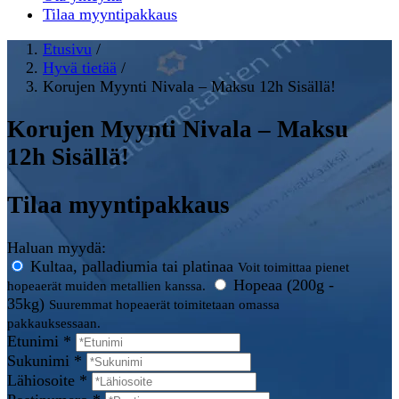
Tilaa myyntipakkaus
Etusivu
/
Hyvä tietää
/
Korujen Myynti Nivala – Maksu 12h Sisällä!
Korujen Myynti Nivala – Maksu
12h Sisällä!
Tilaa myyntipakkaus
Haluan myydä:
Kultaa, palladiumia tai platinaa
Voit toimittaa pienet
Hopeaa (200g -
hopeaerät muiden metallien kanssa.
35kg)
Suuremmat hopeaerät toimitetaan omassa
pakkauksessaan.
Etunimi *
Sukunimi *
Lähiosoite *