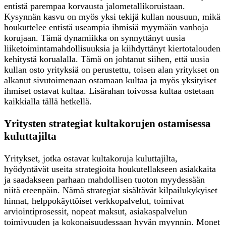
entistä parempaa korvausta jalometallikoruistaan.
Kysynnän kasvu on myös yksi tekijä kullan nousuun, mikä
houkuttelee entistä useampia ihmisiä myymään vanhoja
korujaan. Tämä dynamiikka on synnyttänyt uusia
liiketoimintamahdollisuuksia ja kiihdyttänyt kiertotalouden
kehitystä korualalla. Tämä on johtanut siihen, että uusia
kullan osto yrityksiä on perustettu, toisen alan yritykset on
alkanut sivutoimenaan ostamaan kultaa ja myös yksityiset
ihmiset ostavat kultaa. Lisärahan toivossa kultaa ostetaan
kaikkialla tällä hetkellä.
Yritysten strategiat kultakorujen ostamisessa
kuluttajilta
Yritykset, jotka ostavat kultakoruja kuluttajilta,
hyödyntävät useita strategioita houkutellakseen asiakkaita
ja saadakseen parhaan mahdollisen tuoton myydessään
niitä eteenpäin. Nämä strategiat sisältävät kilpailukykyiset
hinnat, helppokäyttöiset verkkopalvelut, toimivat
arviointiprosessit, nopeat maksut, asiakaspalvelun
toimivuuden ja kokonaisuudessaan hyvän myynnin. Monet