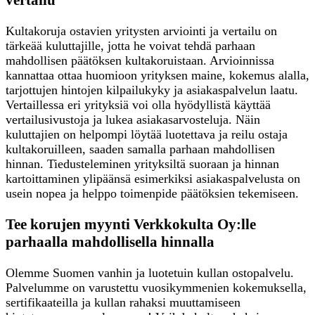
Kultakoruja ostavien yritysten arviointi ja vertailu on
tärkeää kuluttajille, jotta he voivat tehdä parhaan
mahdollisen päätöksen kultakoruistaan. Arvioinnissa
kannattaa ottaa huomioon yrityksen maine, kokemus alalla,
tarjottujen hintojen kilpailukyky ja asiakaspalvelun laatu.
Vertaillessa eri yrityksiä voi olla hyödyllistä käyttää
vertailusivustoja ja lukea asiakasarvosteluja. Näin
kuluttajien on helpompi löytää luotettava ja reilu ostaja
kultakoruilleen, saaden samalla parhaan mahdollisen
hinnan. Tiedusteleminen yrityksiltä suoraan ja hinnan
kartoittaminen ylipäänsä esimerkiksi asiakaspalvelusta on
usein nopea ja helppo toimenpide päätöksien tekemiseen.
Tee korujen myynti Verkkokulta Oy:lle
parhaalla mahdollisella hinnalla
Olemme Suomen vanhin ja luotetuin kullan ostopalvelu.
Palvelumme on varustettu vuosikymmenien kokemuksella,
sertifikaateilla ja kullan rahaksi muuttamiseen