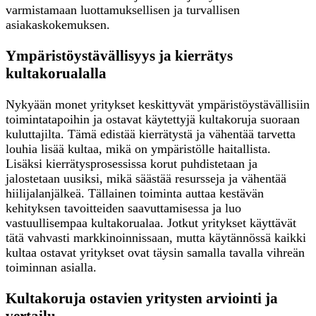
varmistamaan luottamuksellisen ja turvallisen
asiakaskokemuksen.
Ympäristöystävällisyys ja kierrätys
kultakorualalla
Nykyään monet yritykset keskittyvät ympäristöystävällisiin
toimintatapoihin ja ostavat käytettyjä kultakoruja suoraan
kuluttajilta. Tämä edistää kierrätystä ja vähentää tarvetta
louhia lisää kultaa, mikä on ympäristölle haitallista.
Lisäksi kierrätysprosessissa korut puhdistetaan ja
jalostetaan uusiksi, mikä säästää resursseja ja vähentää
hiilijalanjälkeä. Tällainen toiminta auttaa kestävän
kehityksen tavoitteiden saavuttamisessa ja luo
vastuullisempaa kultakorualaa. Jotkut yritykset käyttävät
tätä vahvasti markkinoinnissaan, mutta käytännössä kaikki
kultaa ostavat yritykset ovat täysin samalla tavalla vihreän
toiminnan asialla.
Kultakoruja ostavien yritysten arviointi ja
vertailu