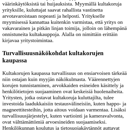
väärinkäytöksistä tai huijauksista. Myymällä kultakoruja
yrityksille, kuluttajat saavat rahallista vastinetta
arvotavaroistaan nopeasti ja helposti. Yritykselle
myymisessä kannattaa kuitenkin varmistaa, että yritys on
vakavarainen ja pitkän linjan toimija, jolloin on lähempänä
onnistuneita kultakauppoja. Alalla on nimittäin erittäin
kirjavaa yritystoimintaa.
Turvallisuusnäkökohdat kultakorujen
kaupassa
Kultakorujen kaupassa turvallisuus on ensiarvoisen tärkeää
niin ostajan kuin myyjän näkökulmasta. Väärennettyjen
korujen tunnistaminen, arvokkaiden esineiden käsittely ja
henkilötietojen suojaaminen ovat keskeisiä huolenaiheita.
Yritysten, jotka ostavat kultakoruja kuluttajilta, tulee
investoida laadukkaisiin testausvälineisiin, kuten happo- ja
magneettitesteihin, jotta aitous voidaan varmentaa. Lisäksi
turvallisuusjärjestelyt, kuten vartiointi ja kameravalvonta,
ovat välttämättömiä arvoesineiden suojaamiseksi.
Henkilökunnan koulutus ja tietosuojakäytännöt auttavat