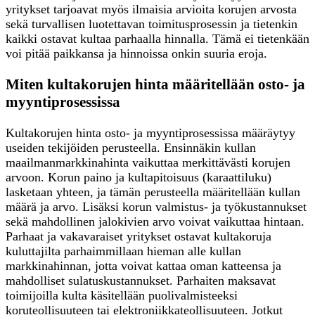
yritykset tarjoavat myös ilmaisia arvioita korujen arvosta
sekä turvallisen luotettavan toimitusprosessin ja tietenkin
kaikki ostavat kultaa parhaalla hinnalla. Tämä ei tietenkään
voi pitää paikkansa ja hinnoissa onkin suuria eroja.
Miten kultakorujen hinta määritellään osto- ja
myyntiprosessissa
Kultakorujen hinta osto- ja myyntiprosessissa määräytyy
useiden tekijöiden perusteella. Ensinnäkin kullan
maailmanmarkkinahinta vaikuttaa merkittävästi korujen
arvoon. Korun paino ja kultapitoisuus (karaattiluku)
lasketaan yhteen, ja tämän perusteella määritellään kullan
määrä ja arvo. Lisäksi korun valmistus- ja työkustannukset
sekä mahdollinen jalokivien arvo voivat vaikuttaa hintaan.
Parhaat ja vakavaraiset yritykset ostavat kultakoruja
kuluttajilta parhaimmillaan hieman alle kullan
markkinahinnan, jotta voivat kattaa oman katteensa ja
mahdolliset sulatuskustannukset. Parhaiten maksavat
toimijoilla kulta käsitellään puolivalmisteeksi
koruteollisuuteen tai elektroniikkateollisuuteen. Jotkut