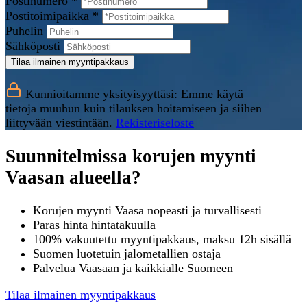
Postinumero *
Postitoimipaikka *
Puhelin
Sähköposti
Tilaa ilmainen myyntipakkaus
Kunnioitamme yksityisyyttäsi: Emme käytä
tietoja muuhun kuin tilauksen hoitamiseen ja siihen
liittyvään viestintään.
Rekisteriseloste
Suunnitelmissa korujen myynti
Vaasan alueella?
Korujen myynti Vaasa nopeasti ja turvallisesti
Paras hinta hintatakuulla
100% vakuutettu myyntipakkaus, maksu 12h sisällä
Suomen luotetuin jalometallien ostaja
Palvelua Vaasaan ja kaikkialle Suomeen
Tilaa ilmainen myyntipakkaus