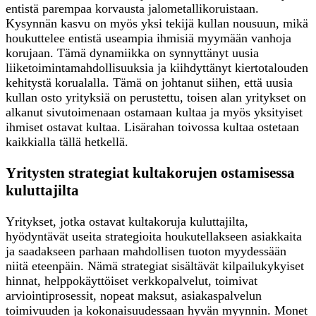
entistä parempaa korvausta jalometallikoruistaan.
Kysynnän kasvu on myös yksi tekijä kullan nousuun, mikä
houkuttelee entistä useampia ihmisiä myymään vanhoja
korujaan. Tämä dynamiikka on synnyttänyt uusia
liiketoimintamahdollisuuksia ja kiihdyttänyt kiertotalouden
kehitystä korualalla. Tämä on johtanut siihen, että uusia
kullan osto yrityksiä on perustettu, toisen alan yritykset on
alkanut sivutoimenaan ostamaan kultaa ja myös yksityiset
ihmiset ostavat kultaa. Lisärahan toivossa kultaa ostetaan
kaikkialla tällä hetkellä.
Yritysten strategiat kultakorujen ostamisessa
kuluttajilta
Yritykset, jotka ostavat kultakoruja kuluttajilta,
hyödyntävät useita strategioita houkutellakseen asiakkaita
ja saadakseen parhaan mahdollisen tuoton myydessään
niitä eteenpäin. Nämä strategiat sisältävät kilpailukykyiset
hinnat, helppokäyttöiset verkkopalvelut, toimivat
arviointiprosessit, nopeat maksut, asiakaspalvelun
toimivuuden ja kokonaisuudessaan hyvän myynnin. Monet