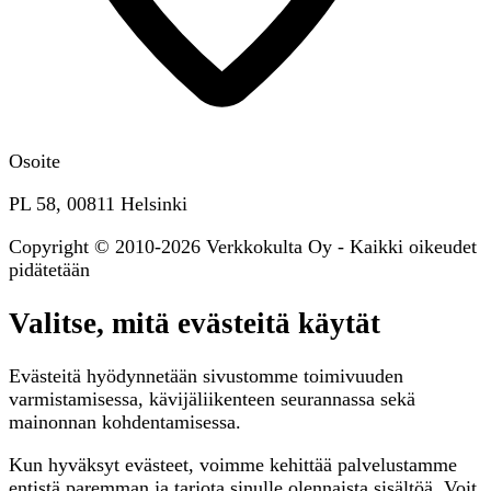
Osoite
PL 58, 00811 Helsinki
Copyright © 2010-2026 Verkkokulta Oy - Kaikki oikeudet
pidätetään
Valitse, mitä evästeitä käytät
Evästeitä hyödynnetään sivustomme toimivuuden
varmistamisessa, kävijäliikenteen seurannassa sekä
mainonnan kohdentamisessa.
Kun hyväksyt evästeet, voimme kehittää palvelustamme
entistä paremman ja tarjota sinulle olennaista sisältöä. Voit