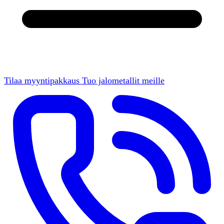
Tilaa myyntipakkaus
Tuo jalometallit meille