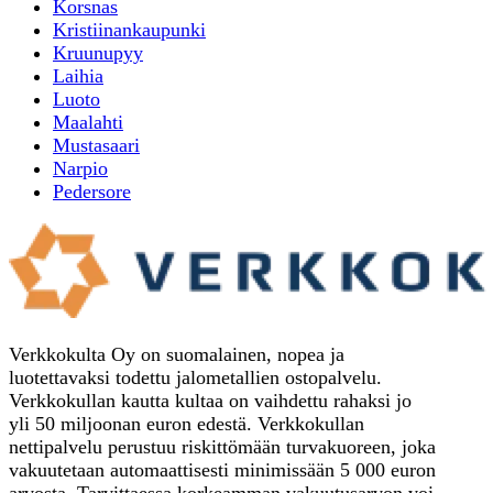
Korsnas
Kristiinankaupunki
Kruunupyy
Laihia
Luoto
Maalahti
Mustasaari
Narpio
Pedersore
Verkkokulta Oy on suomalainen, nopea ja
luotettavaksi todettu jalometallien ostopalvelu.
Verkkokullan kautta kultaa on vaihdettu rahaksi jo
yli 50 miljoonan euron edestä. Verkkokullan
nettipalvelu perustuu riskittömään turvakuoreen, joka
vakuutetaan automaattisesti minimissään 5 000 euron
arvosta. Tarvittaessa korkeamman vakuutusarvon voi