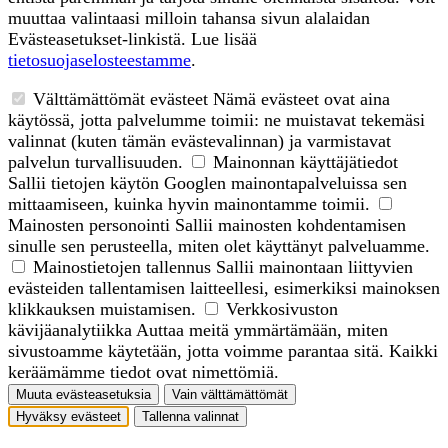
muuttaa valintaasi milloin tahansa sivun alalaidan
Evästeasetukset-linkistä. Lue lisää
tietosuojaselosteestamme
.
Välttämättömät evästeet
Nämä evästeet ovat aina
käytössä, jotta palvelumme toimii: ne muistavat tekemäsi
valinnat (kuten tämän evästevalinnan) ja varmistavat
palvelun turvallisuuden.
Mainonnan käyttäjätiedot
Sallii tietojen käytön Googlen mainontapalveluissa sen
mittaamiseen, kuinka hyvin mainontamme toimii.
Mainosten personointi
Sallii mainosten kohdentamisen
sinulle sen perusteella, miten olet käyttänyt palveluamme.
Mainostietojen tallennus
Sallii mainontaan liittyvien
evästeiden tallentamisen laitteellesi, esimerkiksi mainoksen
klikkauksen muistamisen.
Verkkosivuston
kävijäanalytiikka
Auttaa meitä ymmärtämään, miten
sivustoamme käytetään, jotta voimme parantaa sitä. Kaikki
keräämämme tiedot ovat nimettömiä.
Muuta evästeasetuksia
Vain välttämättömät
Hyväksy evästeet
Tallenna valinnat