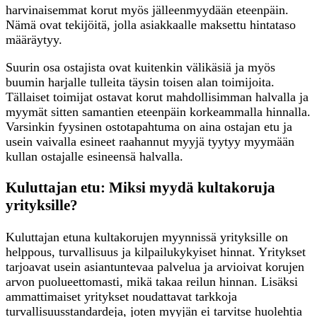
harvinaisemmat korut myös jälleenmyydään eteenpäin.
Nämä ovat tekijöitä, jolla asiakkaalle maksettu hintataso
määräytyy.
Suurin osa ostajista ovat kuitenkin välikäsiä ja myös
buumin harjalle tulleita täysin toisen alan toimijoita.
Tällaiset toimijat ostavat korut mahdollisimman halvalla ja
myymät sitten samantien eteenpäin korkeammalla hinnalla.
Varsinkin fyysinen ostotapahtuma on aina ostajan etu ja
usein vaivalla esineet raahannut myyjä tyytyy myymään
kullan ostajalle esineensä halvalla.
Kuluttajan etu: Miksi myydä kultakoruja
yrityksille?
Kuluttajan etuna kultakorujen myynnissä yrityksille on
helppous, turvallisuus ja kilpailukykyiset hinnat. Yritykset
tarjoavat usein asiantuntevaa palvelua ja arvioivat korujen
arvon puolueettomasti, mikä takaa reilun hinnan. Lisäksi
ammattimaiset yritykset noudattavat tarkkoja
turvallisuusstandardeja, joten myyjän ei tarvitse huolehtia