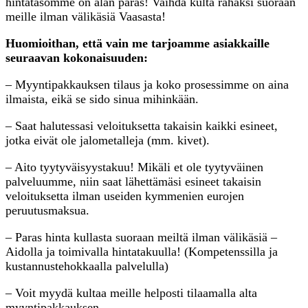
hintatasomme on alan paras! Vaihda kulta rahaksi suoraan
meille ilman välikäsiä Vaasasta!
Huomioithan, että vain me tarjoamme asiakkaille
seuraavan kokonaisuuden:
– Myyntipakkauksen tilaus ja koko prosessimme on aina
ilmaista, eikä se sido sinua mihinkään.
– Saat halutessasi veloituksetta takaisin kaikki esineet,
jotka eivät ole jalometalleja (mm. kivet).
– Aito tyytyväisyystakuu! Mikäli et ole tyytyväinen
palveluumme, niin saat lähettämäsi esineet takaisin
veloituksetta ilman useiden kymmenien eurojen
peruutusmaksua.
– Paras hinta kullasta suoraan meiltä ilman välikäsiä –
Aidolla ja toimivalla hintatakuulla! (Kompetenssilla ja
kustannustehokkaalla palvelulla)
– Voit myydä kultaa meille helposti tilaamalla alta
myyntipakkauksen.