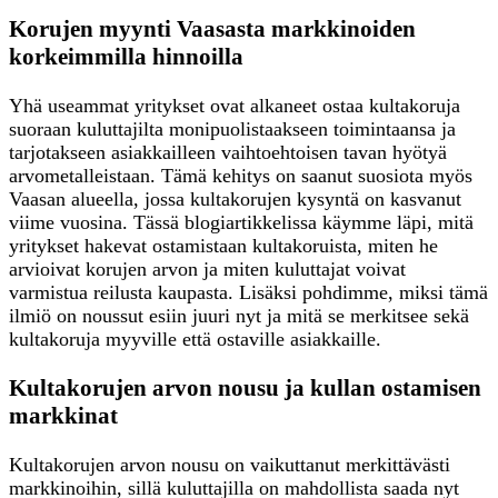
Korujen myynti Vaasasta markkinoiden
korkeimmilla hinnoilla
Yhä useammat yritykset ovat alkaneet ostaa kultakoruja
suoraan kuluttajilta monipuolistaakseen toimintaansa ja
tarjotakseen asiakkailleen vaihtoehtoisen tavan hyötyä
arvometalleistaan. Tämä kehitys on saanut suosiota myös
Vaasan alueella, jossa kultakorujen kysyntä on kasvanut
viime vuosina. Tässä blogiartikkelissa käymme läpi, mitä
yritykset hakevat ostamistaan kultakoruista, miten he
arvioivat korujen arvon ja miten kuluttajat voivat
varmistua reilusta kaupasta. Lisäksi pohdimme, miksi tämä
ilmiö on noussut esiin juuri nyt ja mitä se merkitsee sekä
kultakoruja myyville että ostaville asiakkaille.
Kultakorujen arvon nousu ja kullan ostamisen
markkinat
Kultakorujen arvon nousu on vaikuttanut merkittävästi
markkinoihin, sillä kuluttajilla on mahdollista saada nyt