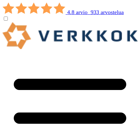
4.8 arvio 933 arvostelua