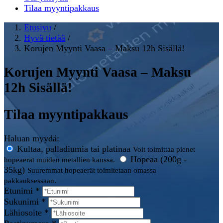
Tilaa myyntipakkaus
Etusivu
/
Hyvä tietää
/
Korujen Myynti Vaasa – Maksu 12h Sisällä!
Korujen Myynti Vaasa – Maksu
12h Sisällä!
Tilaa myyntipakkaus
Haluan myydä:
Kultaa, palladiumia tai platinaa
Voit toimittaa pienet
Hopeaa (200g -
hopeaerät muiden metallien kanssa.
35kg)
Suuremmat hopeaerät toimitetaan omassa
pakkauksessaan.
Etunimi *
Sukunimi *
Lähiosoite *