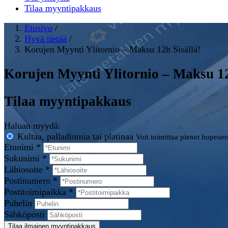
Tilaa myyntipakkaus
Etusivu
/
Hyvä tietää
/
Korujen Myynti Ylitornio – Maksu 12h Sisällä!
Korujen Myynti Ylitornio – Maksu 12
Tilaa myyntipakkaus
Haluan myydä:
Kultaa, palladiumia tai platinaa
Voit toimittaa pienet hopeae
Etunimi *
Sukunimi *
Lähiosoite *
Postinumero *
Postitoimipaikka *
Puhelin
Sähköposti
Tilaa ilmainen myyntipakkaus