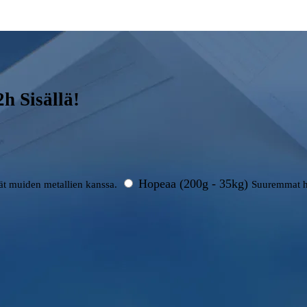
h Sisällä!
Hopeaa (200g - 35kg)
rät muiden metallien kanssa.
Suuremmat h