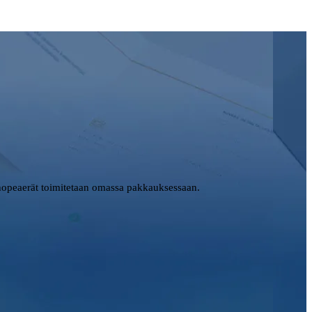
opeaerät toimitetaan omassa pakkauksessaan.