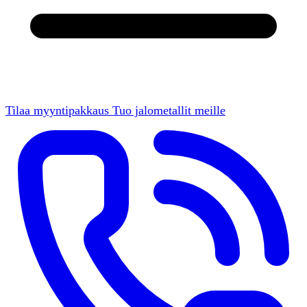
Tilaa myyntipakkaus
Tuo jalometallit meille