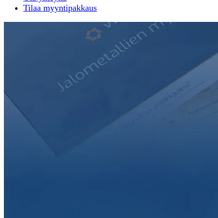
Tilaa myyntipakkaus