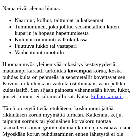
Nämä eivät alenna hintaa:
Naarmut, kolhut, taittumat ja katkeamat
Tummuminen, joka johtuu seosmetallien kuten
kuparin ja hopean hapettumisesta
Kulunut rodinointi valkokullassa
Puuttuva lukko tai vastapari
Vanhentunut muotoilu
Huomaa myös yleinen väärinkäsitys kestävyydestä:
matalampi karaatti tarkoittaa
kovempaa
korua, koska
puhdas kulta on pehmeää ja seosmetallit kovettavat sen.
Kovuus ei kuitenkaan vaikuta ostohintaan, vaan pelkkä
kultasisältö. Sen sijaan painosta vähennetään kivet, lukot,
jouset ja muut ei-jalometalliosat. Katso
kullan karaatit
.
Tämä on syytä tietää etukäteen, koska moni jättää
rikkinäisen korun myymättä turhaan. Katkennut ketju,
taipunut sormus tai yksinäinen korvakoru tuottaa
täsmälleen saman grammahinnan kuin ehjä vastaava esine.
Myöskään korun puhdistaminen ennen lähetystä ei ole