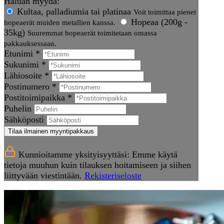
Haluan myydä:
Kultaa, palladiumia tai platinaa
Voit toimittaa pienet
Hopeaa (200g -
hopeaerät muiden metallien kanssa.
35kg)
Suuremmat hopeaerät toimitetaan omassa
pakkauksessaan.
Etunimi *
Sukunimi *
Lähiosoite *
Postinumero *
Postitoimipaikka *
Puhelin
Sähköposti
Tilaa ilmainen myyntipakkaus
Kunnioitamme yksityisyyttäsi: Emme käytä
tietoja muuhun kuin tilauksen hoitamiseen ja siihen
liittyvään viestintään.
Rekisteriseloste