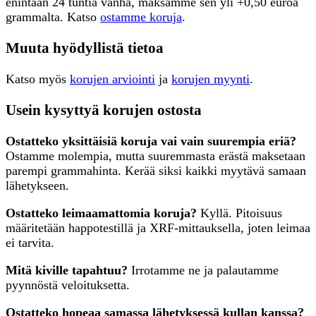
enintään 24 tuntia vanha, maksamme sen yli +0,50 euroa
grammalta. Katso
ostamme koruja
.
Muuta hyödyllistä tietoa
Katso myös
korujen arviointi
ja
korujen myynti
.
Usein kysyttyä korujen ostosta
Ostatteko yksittäisiä koruja vai vain suurempia eriä?
Ostamme molempia, mutta suuremmasta erästä maksetaan
parempi grammahinta. Kerää siksi kaikki myytävä samaan
lähetykseen.
Ostatteko leimaamattomia koruja?
Kyllä. Pitoisuus
määritetään happotestillä ja XRF-mittauksella, joten leimaa
ei tarvita.
Mitä kiville tapahtuu?
Irrotamme ne ja palautamme
pyynnöstä veloituksetta.
Ostatteko hopeaa samassa lähetyksessä kullan kanssa?