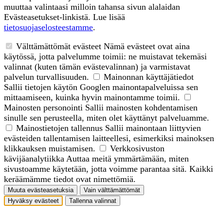
muuttaa valintaasi milloin tahansa sivun alalaidan
Evästeasetukset-linkistä. Lue lisää
tietosuojaselosteestamme
.
Välttämättömät evästeet
Nämä evästeet ovat aina
käytössä, jotta palvelumme toimii: ne muistavat tekemäsi
valinnat (kuten tämän evästevalinnan) ja varmistavat
palvelun turvallisuuden.
Mainonnan käyttäjätiedot
Sallii tietojen käytön Googlen mainontapalveluissa sen
mittaamiseen, kuinka hyvin mainontamme toimii.
Mainosten personointi
Sallii mainosten kohdentamisen
sinulle sen perusteella, miten olet käyttänyt palveluamme.
Mainostietojen tallennus
Sallii mainontaan liittyvien
evästeiden tallentamisen laitteellesi, esimerkiksi mainoksen
klikkauksen muistamisen.
Verkkosivuston
kävijäanalytiikka
Auttaa meitä ymmärtämään, miten
sivustoamme käytetään, jotta voimme parantaa sitä. Kaikki
keräämämme tiedot ovat nimettömiä.
Muuta evästeasetuksia
Vain välttämättömät
Hyväksy evästeet
Tallenna valinnat