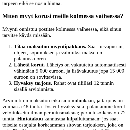
tarpeen eikä se nosta hintaa.
Miten myyt korusi meille kolmessa vaiheessa?
Myynti onnistuu postitse kolmessa vaiheessa, eikä sinun
tarvitse käydä missään.
Tilaa maksuton myyntipakkaus.
Saat turvapussin,
ohjeet, sopimuksen ja valmiiksi maksetun
palautuskuoren.
Lähetä korut.
Lähetys on vakuutettu automaattisesti
vähintään 5 000 euroon, ja lisävakuutus jopa 15 000
euroon on sovittavissa.
Hyväksy tarjous.
Rahat ovat tililläsi 12 tunnin
sisällä arvioinnista.
Arviointi on maksuton eikä sido mihinkään, ja tarjous on
voimassa 48 tuntia. Jos et hyväksy sitä, palautamme korut
veloituksetta ilman peruutusmaksua; peruutusoikeus on 72
tuntia.
Hintatakuu
kannustaa kilpailuttamaan: jos saat
toiselta ostajalta korkeamman sitovan tarjouksen, joka on