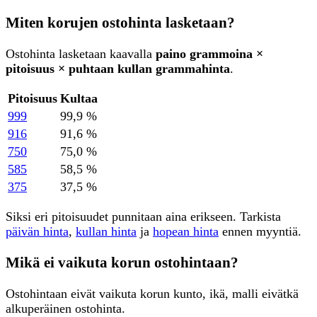
Miten korujen ostohinta lasketaan?
Ostohinta lasketaan kaavalla
paino grammoina ×
pitoisuus × puhtaan kullan grammahinta
.
Pitoisuus
Kultaa
999
99,9 %
916
91,6 %
750
75,0 %
585
58,5 %
375
37,5 %
Siksi eri pitoisuudet punnitaan aina erikseen. Tarkista
päivän hinta
,
kullan hinta
ja
hopean hinta
ennen myyntiä.
Mikä ei vaikuta korun ostohintaan?
Ostohintaan eivät vaikuta korun kunto, ikä, malli eivätkä
alkuperäinen ostohinta.