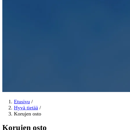
Etusivu
/
Hyvä tietää
/
Korujen osto
Korujen osto