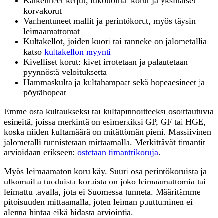
Katkenneet ketjut, lukottomat korut ja yksinäiset
korvakorut
Vanhentuneet mallit ja perintökorut, myös täysin
leimaamattomat
Kultakellot, joiden kuori tai ranneke on jalometallia –
katso
kultakellon myynti
Kivelliset korut: kivet irrotetaan ja palautetaan
pyynnöstä veloituksetta
Hammaskulta ja kultahampaat sekä hopeaesineet ja
pöytähopeat
Emme osta kultaukseksi tai kultapinnoitteeksi osoittautuvia
esineitä, joissa merkintä on esimerkiksi GP, GF tai HGE,
koska niiden kultamäärä on mitättömän pieni. Massiivinen
jalometalli tunnistetaan mittaamalla. Merkittävät timantit
arvioidaan erikseen:
ostetaan timanttikoruja
.
Myös leimaamaton koru käy. Suuri osa perintökoruista ja
ulkomailta tuoduista koruista on joko leimaamattomia tai
leimattu tavalla, jota ei Suomessa tunneta. Määritämme
pitoisuuden mittaamalla, joten leiman puuttuminen ei
alenna hintaa eikä hidasta arviointia.