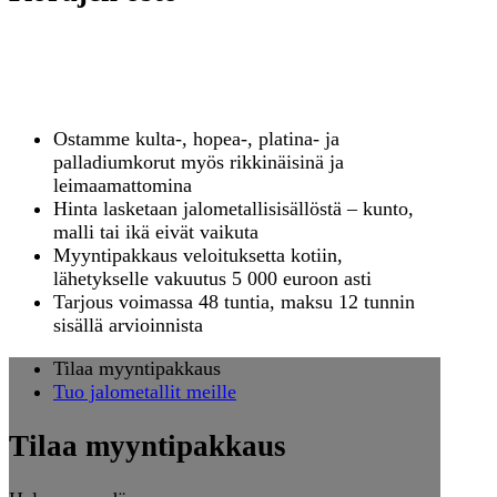
Kuka ostaa korut ja millä
hinnalla?
Ostamme kulta-, hopea-, platina- ja
palladiumkorut myös rikkinäisinä ja
leimaamattomina
Hinta lasketaan jalometallisisällöstä – kunto,
malli tai ikä eivät vaikuta
Myyntipakkaus veloituksetta kotiin,
lähetykselle vakuutus 5 000 euroon asti
Tarjous voimassa 48 tuntia, maksu 12 tunnin
sisällä arvioinnista
Tilaa myyntipakkaus
Tuo jalometallit meille
Tilaa myyntipakkaus