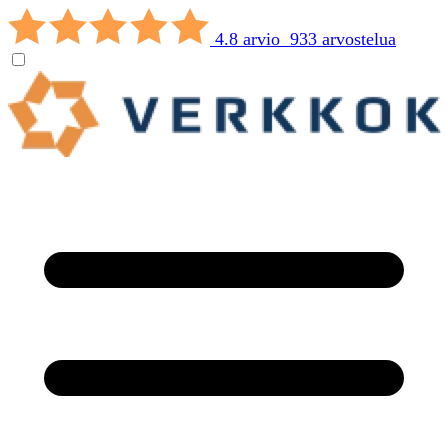
4.8 arvio 933 arvostelua