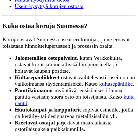
Usein kysyttyä korujen ostosta
Kuka ostaa koruja Suomessa?
Koruja ostavat Suomessa useat eri toimijat, ja ne eroavat
toisistaan hinnoitteluperusteen ja prosessin osalta.
Jalometallien ostopalvelut
, kuten Verkkokulta,
ostavat korut jalometallisisällön perusteella ja
hoitavat kaupan postitse.
Kultasepänliikkeet
ostavat vaihtelevasti, usein oman
valikoimansa täydentämiseksi. Katso
kultasepänliike
.
Panttilainaamot
myöntävät ensisijaisesti lainaa
panttia vastaan; suora osto on toissijaista. Katso
kulta
pantti
.
Huutokaupat ja kirpputorit
sopivat esineille, joilla
on keräily- tai designarvoa metallisisällön yli.
Kiertävät ostajat
järjestävät määräaikaisia
ostotilaisuuksia paikkakunnilla.