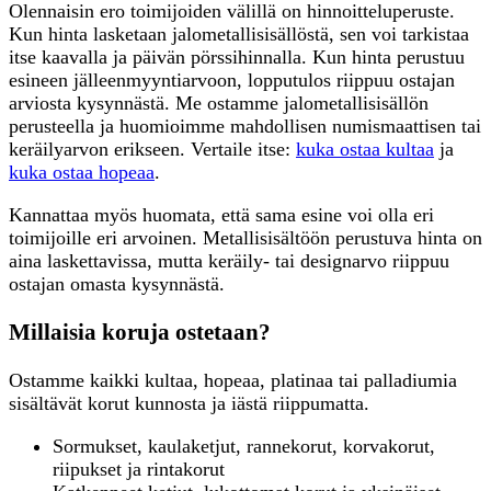
Olennaisin ero toimijoiden välillä on hinnoitteluperuste.
Kun hinta lasketaan jalometallisisällöstä, sen voi tarkistaa
itse kaavalla ja päivän pörssihinnalla. Kun hinta perustuu
esineen jälleenmyyntiarvoon, lopputulos riippuu ostajan
arviosta kysynnästä. Me ostamme jalometallisisällön
perusteella ja huomioimme mahdollisen numismaattisen tai
keräilyarvon erikseen. Vertaile itse:
kuka ostaa kultaa
ja
kuka ostaa hopeaa
.
Kannattaa myös huomata, että sama esine voi olla eri
toimijoille eri arvoinen. Metallisisältöön perustuva hinta on
aina laskettavissa, mutta keräily- tai designarvo riippuu
ostajan omasta kysynnästä.
Millaisia koruja ostetaan?
Ostamme kaikki kultaa, hopeaa, platinaa tai palladiumia
sisältävät korut kunnosta ja iästä riippumatta.
Sormukset, kaulaketjut, rannekorut, korvakorut,
riipukset ja rintakorut