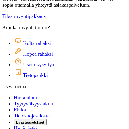
sopia ottamalla yhteyttä asiakaspalveluun.
Tilaa myyntipakkaus
Kuinka myynti toimii?
Kulta rahaksi
Hopea rahaksi
Usein kysyttyä
Tietopankki
Hyvä tietää
Hintatakuu
Tyytyväisyystakuu
Ehdot
Tietosuojaseloste
Evästeasetukset
Hyvä tietää