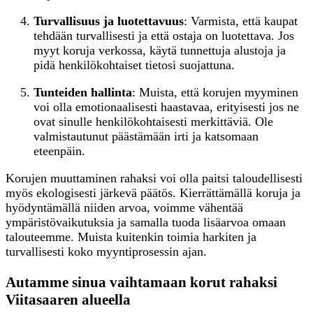
Turvallisuus ja luotettavuus
: Varmista, että kaupat
tehdään turvallisesti ja että ostaja on luotettava. Jos
myyt koruja verkossa, käytä tunnettuja alustoja ja
pidä henkilökohtaiset tietosi suojattuna.
Tunteiden hallinta
: Muista, että korujen myyminen
voi olla emotionaalisesti haastavaa, erityisesti jos ne
ovat sinulle henkilökohtaisesti merkittäviä. Ole
valmistautunut päästämään irti ja katsomaan
eteenpäin.
Korujen muuttaminen rahaksi voi olla paitsi taloudellisesti
myös ekologisesti järkevä päätös. Kierrättämällä koruja ja
hyödyntämällä niiden arvoa, voimme vähentää
ympäristövaikutuksia ja samalla tuoda lisäarvoa omaan
talouteemme. Muista kuitenkin toimia harkiten ja
turvallisesti koko myyntiprosessin ajan.
Autamme sinua vaihtamaan korut rahaksi
Viitasaaren alueella