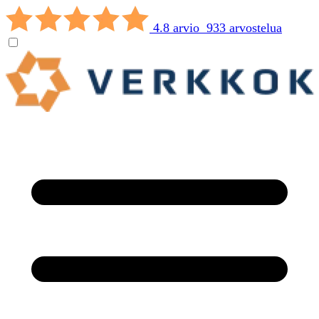
4.8 arvio 933 arvostelua