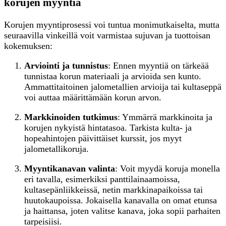
korujen myyntiä
Korujen myyntiprosessi voi tuntua monimutkaiselta, mutta
seuraavilla vinkeillä voit varmistaa sujuvan ja tuottoisan
kokemuksen:
Arviointi ja tunnistus
: Ennen myyntiä on tärkeää
tunnistaa korun materiaali ja arvioida sen kunto.
Ammattitaitoinen jalometallien arvioija tai kultaseppä
voi auttaa määrittämään korun arvon.
Markkinoiden tutkimus
: Ymmärrä markkinoita ja
korujen nykyistä hintatasoa. Tarkista kulta- ja
hopeahintojen päivittäiset kurssit, jos myyt
jalometallikoruja.
Myyntikanavan valinta
: Voit myydä koruja monella
eri tavalla, esimerkiksi panttilainaamoissa,
kultasepänliikkeissä, netin markkinapaikoissa tai
huutokaupoissa. Jokaisella kanavalla on omat etunsa
ja haittansa, joten valitse kanava, joka sopii parhaiten
tarpeisiisi.