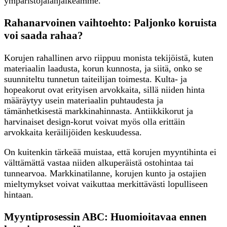
ympäristöjalanjälkeämme.
Rahanarvoinen vaihtoehto: Paljonko koruista
voi saada rahaa?
Korujen rahallinen arvo riippuu monista tekijöistä, kuten
materiaalin laadusta, korun kunnosta, ja siitä, onko se
suunniteltu tunnetun taiteilijan toimesta. Kulta- ja
hopeakorut ovat erityisen arvokkaita, sillä niiden hinta
määräytyy usein materiaalin puhtaudesta ja
tämänhetkisestä markkinahinnasta. Antiikkikorut ja
harvinaiset design-korut voivat myös olla erittäin
arvokkaita keräilijöiden keskuudessa.
On kuitenkin tärkeää muistaa, että korujen myyntihinta ei
välttämättä vastaa niiden alkuperäistä ostohintaa tai
tunnearvoa. Markkinatilanne, korujen kunto ja ostajien
mieltymykset voivat vaikuttaa merkittävästi lopulliseen
hintaan.
Myyntiprosessin ABC: Huomioitavaa ennen