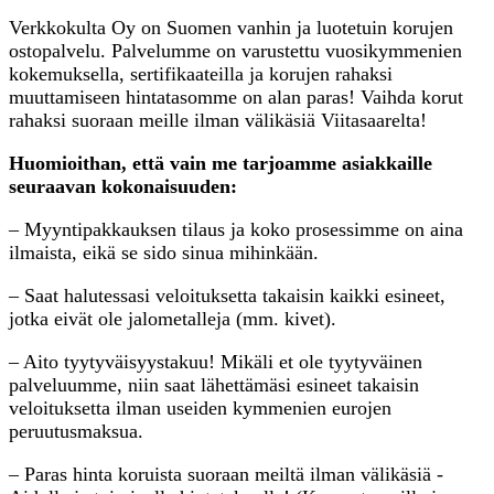
Verkkokulta Oy on Suomen vanhin ja luotetuin korujen
ostopalvelu. Palvelumme on varustettu vuosikymmenien
kokemuksella, sertifikaateilla ja korujen rahaksi
muuttamiseen hintatasomme on alan paras! Vaihda korut
rahaksi suoraan meille ilman välikäsiä Viitasaarelta!
Huomioithan, että vain me tarjoamme asiakkaille
seuraavan kokonaisuuden:
– Myyntipakkauksen tilaus ja koko prosessimme on aina
ilmaista, eikä se sido sinua mihinkään.
– Saat halutessasi veloituksetta takaisin kaikki esineet,
jotka eivät ole jalometalleja (mm. kivet).
– Aito tyytyväisyystakuu! Mikäli et ole tyytyväinen
palveluumme, niin saat lähettämäsi esineet takaisin
veloituksetta ilman useiden kymmenien eurojen
peruutusmaksua.
– Paras hinta koruista suoraan meiltä ilman välikäsiä -