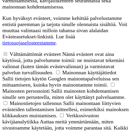
varmistamisessa, kävijäliikenteen seurannassa sekä
mainonnan kohdentamisessa.
Kun hyväksyt evästeet, voimme kehittää palvelustamme
entistä paremman ja tarjota sinulle olennaista sisältöä. Voit
muuttaa valintaasi milloin tahansa sivun alalaidan
Evästeasetukset-linkistä. Lue lisää
tietosuojaselosteestamme
.
Välttämättömät evästeet
Nämä evästeet ovat aina
käytössä, jotta palvelumme toimii: ne muistavat tekemäsi
valinnat (kuten tämän evästevalinnan) ja varmistavat
palvelun turvallisuuden.
Mainonnan käyttäjätiedot
Sallii tietojen käytön Googlen mainontapalveluissa sen
mittaamiseen, kuinka hyvin mainontamme toimii.
Mainosten personointi
Sallii mainosten kohdentamisen
sinulle sen perusteella, miten olet käyttänyt palveluamme.
Mainostietojen tallennus
Sallii mainontaan liittyvien
evästeiden tallentamisen laitteellesi, esimerkiksi mainoksen
klikkauksen muistamisen.
Verkkosivuston
kävijäanalytiikka
Auttaa meitä ymmärtämään, miten
sivustoamme käytetään, jotta voimme parantaa sitä. Kaikki