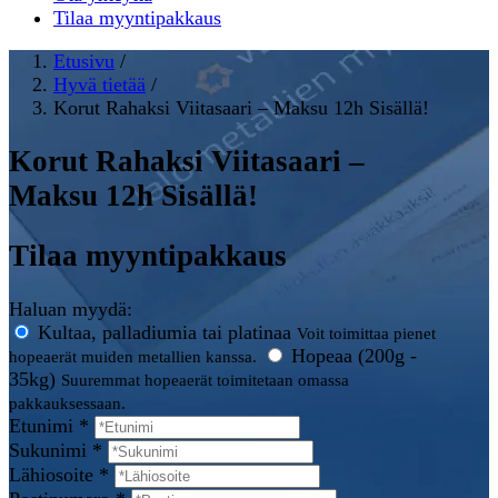
Tilaa myyntipakkaus
Etusivu
/
Hyvä tietää
/
Korut Rahaksi Viitasaari – Maksu 12h Sisällä!
Korut Rahaksi Viitasaari –
Maksu 12h Sisällä!
Tilaa myyntipakkaus
Haluan myydä:
Kultaa, palladiumia tai platinaa
Voit toimittaa pienet
Hopeaa (200g -
hopeaerät muiden metallien kanssa.
35kg)
Suuremmat hopeaerät toimitetaan omassa
pakkauksessaan.
Etunimi *
Sukunimi *
Lähiosoite *