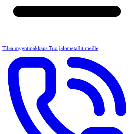
Tilaa myyntipakkaus
Tuo jalometallit meille