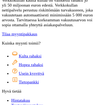
Verkkokullan kautta kultaa on vaihdettu rahaksi jo
yli 50 miljoonan euron edestä. Verkkokullan
nettipalvelu perustuu riskittömään turvakuoreen, joka
vakuutetaan automaattisesti minimissään 5 000 euron
arvosta. Tarvittaessa korkeamman vakuutusarvon voi
sopia ottamalla yhteyttä asiakaspalveluun.
Tilaa myyntipakkaus
Kuinka myynti toimii?
Kulta rahaksi
Hopea rahaksi
Usein kysyttyä
Tietopankki
Hyvä tietää
Hintatakuu