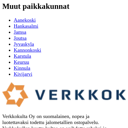
Muut paikkakunnat
Aanekoski
Hankasalmi
Jamsa
Joutsa
Jyvaskyla
Kannonkoski
Karstula
Keuruu
Kinnula
Kivijarvi
Verkkokulta Oy on suomalainen, nopea ja
luotettavaksi todettu jalometallien ostopalvelu.