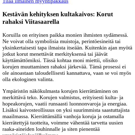
Tilaa ilmainen myyntipakkaus
Kestävän kehityksen kultakaivos: Korut
rahaksi Viitasaarella
Koruilla on erityinen paikka monien ihmisten sydämessä.
Ne voivat olla symbolisia muistoja, perintöesineitä tai
yksinkertaisesti tapa ilmaista itseään. Kuitenkin ajan myötä
jotkut korut menettävät merkityksensä tai jäävät
käyttämättömiksi. Tässä kohtaa moni miettii, olisiko
korujen muuttaminen rahaksi järkevää. Tämä prosessi ei
ole ainoastaan taloudellisesti kannattava, vaan se voi myös
olla ekologinen valinta.
Ympäristön näkökulmasta korujen kierrättäminen on
merkittävä teko. Korujen valmistus, erityisesti kulta- ja
hopeakorujen, vaatii runsaasti luonnonvaroja ja energiaa.
Lisäksi kaivosteollisuus on yksi suurimmista saastuttajista
maailmassa. Kierrättämällä vanhoja koruja ja ostamalla
kierrätettyjä tuotteita, voimme vähentää tarvetta uusien
raaka-aineiden louhinnalle ja siten pienentää