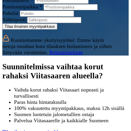
Postinumero *
Postitoimipaikka *
Puhelin
Sähköposti
Tilaa ilmainen myyntipakkaus
Kunnioitamme yksityisyyttäsi: Emme käytä
tietoja muuhun kuin tilauksen hoitamiseen ja siihen
liittyvään viestintään.
Rekisteriseloste
Suunnitelmissa vaihtaa korut
rahaksi Viitasaaren alueella?
Vaihda korut rahaksi Viitasaari nopeasti ja
turvallisesti
Paras hinta hintatakuulla
100% vakuutettu myyntipakkaus, maksu 12h sisällä
Suomen luotetuin jalometallien ostaja
Palvelua Viitasaarelle ja kaikkialle Suomeen