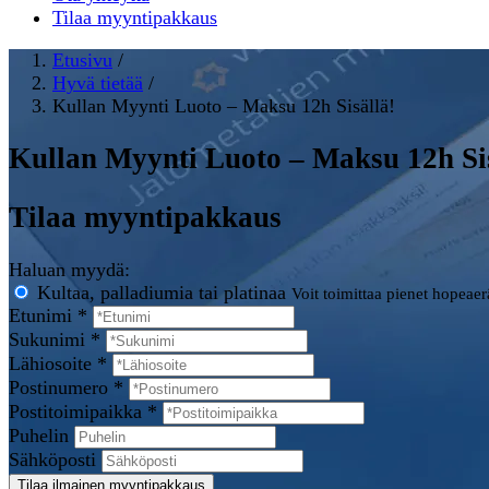
Tilaa myyntipakkaus
Etusivu
/
Hyvä tietää
/
Kullan Myynti Luoto – Maksu 12h Sisällä!
Kullan Myynti Luoto – Maksu 12h Sis
Tilaa myyntipakkaus
Haluan myydä:
Kultaa, palladiumia tai platinaa
Voit toimittaa pienet hopeae
Etunimi *
Sukunimi *
Lähiosoite *
Postinumero *
Postitoimipaikka *
Puhelin
Sähköposti
Tilaa ilmainen myyntipakkaus