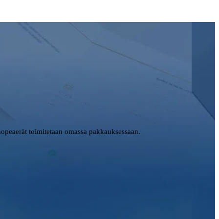
opeaerät toimitetaan omassa pakkauksessaan.