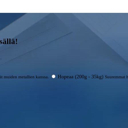
ällä!
Hopeaa (200g - 35kg)
rät muiden metallien kanssa.
Suuremmat h