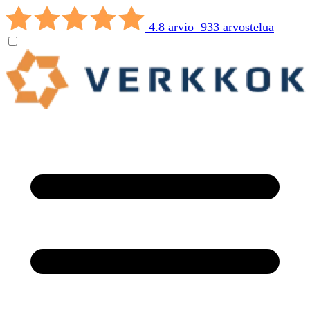
4.8 arvio 933 arvostelua