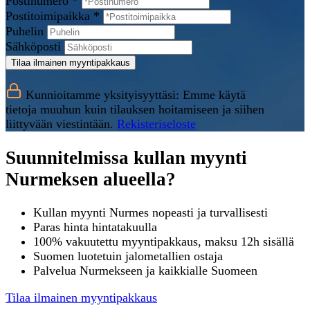
Postinumero *
Postitoimipaikka *
Puhelin
Sähköposti
Tilaa ilmainen myyntipakkaus
Kunnioitamme yksityisyyttäsi: Emme käytä
tietoja muuhun kuin tilauksen hoitamiseen ja siihen
liittyvään viestintään.
Rekisteriseloste
Suunnitelmissa kullan myynti
Nurmeksen alueella?
Kullan myynti Nurmes nopeasti ja turvallisesti
Paras hinta hintatakuulla
100% vakuutettu myyntipakkaus, maksu 12h sisällä
Suomen luotetuin jalometallien ostaja
Palvelua Nurmekseen ja kaikkialle Suomeen
Tilaa ilmainen myyntipakkaus