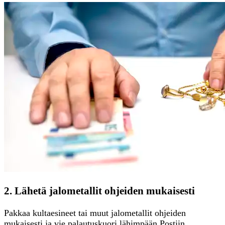
2. Lähetä jalometallit ohjeiden mukaisesti
Pakkaa kultaesineet tai muut jalometallit ohjeiden
mukaisesti ja vie palautuskuori lähimpään Postiin.