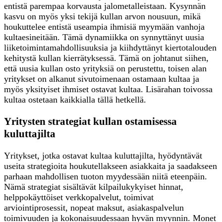
entistä parempaa korvausta jalometalleistaan. Kysynnän
kasvu on myös yksi tekijä kullan arvon nousuun, mikä
houkuttelee entistä useampia ihmisiä myymään vanhoja
kultaesineitään. Tämä dynamiikka on synnyttänyt uusia
liiketoimintamahdollisuuksia ja kiihdyttänyt kiertotalouden
kehitystä kullan kierrätyksessä. Tämä on johtanut siihen,
että uusia kullan osto yrityksiä on perustettu, toisen alan
yritykset on alkanut sivutoimenaan ostamaan kultaa ja
myös yksityiset ihmiset ostavat kultaa. Lisärahan toivossa
kultaa ostetaan kaikkialla tällä hetkellä.
Yritysten strategiat kullan ostamisessa
kuluttajilta
Yritykset, jotka ostavat kultaa kuluttajilta, hyödyntävät
useita strategioita houkutellakseen asiakkaita ja saadakseen
parhaan mahdollisen tuoton myydessään niitä eteenpäin.
Nämä strategiat sisältävät kilpailukykyiset hinnat,
helppokäyttöiset verkkopalvelut, toimivat
arviointiprosessit, nopeat maksut, asiakaspalvelun
toimivuuden ja kokonaisuudessaan hyvän myynnin. Monet