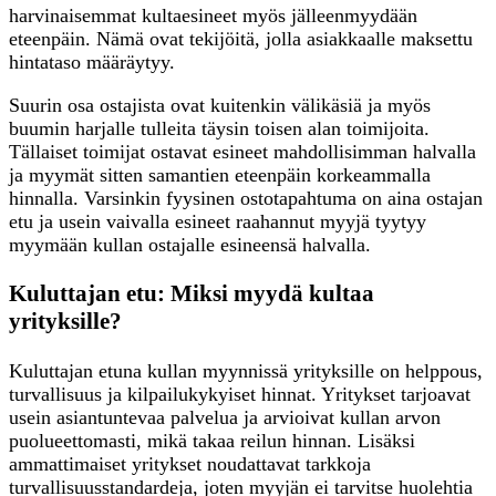
harvinaisemmat kultaesineet myös jälleenmyydään
eteenpäin. Nämä ovat tekijöitä, jolla asiakkaalle maksettu
hintataso määräytyy.
Suurin osa ostajista ovat kuitenkin välikäsiä ja myös
buumin harjalle tulleita täysin toisen alan toimijoita.
Tällaiset toimijat ostavat esineet mahdollisimman halvalla
ja myymät sitten samantien eteenpäin korkeammalla
hinnalla. Varsinkin fyysinen ostotapahtuma on aina ostajan
etu ja usein vaivalla esineet raahannut myyjä tyytyy
myymään kullan ostajalle esineensä halvalla.
Kuluttajan etu: Miksi myydä kultaa
yrityksille?
Kuluttajan etuna kullan myynnissä yrityksille on helppous,
turvallisuus ja kilpailukykyiset hinnat. Yritykset tarjoavat
usein asiantuntevaa palvelua ja arvioivat kullan arvon
puolueettomasti, mikä takaa reilun hinnan. Lisäksi
ammattimaiset yritykset noudattavat tarkkoja
turvallisuusstandardeja, joten myyjän ei tarvitse huolehtia