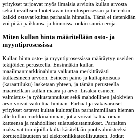
yritykset tarjoavat myös ilmaisia arvioita kullan arvosta
sekä turvallisen luotettavan toimitusprosessin ja tietenkin
kaikki ostavat kultaa parhaalla hinnalla. Tämä ei tietenkään
voi pitää paikkansa ja hinnoissa onkin suuria eroja.
Miten kullan hinta määritellään osto- ja
myyntiprosessissa
Kullan hinta osto- ja myyntiprosessissa määräytyy useiden
tekijöiden perusteella. Ensinnäkin kullan
maailmanmarkkinahinta vaikuttaa merkittävästi
kultaesineen arvoon. Esineen paino ja kultapitoisuus
(karaattiluku) lasketaan yhteen, ja tämän perusteella
määritellään kullan määrä ja arvo. Lisäksi esineen
valmistus- ja työkustannukset sekä mahdollinen jalokivien
arvo voivat vaikuttaa hintaan. Parhaat ja vakavaraiset
yritykset ostavat kultaa kuluttajilta parhaimmillaan hieman
alle kullan markkinahinnan, jotta voivat kattaa oman
katteensa ja mahdolliset sulatuskustannukset. Parhaiten
maksavat toimijoilla kulta käsitellään puolivalmisteeksi
koruteollisuuteen tai elektroniikkateollisuuteen. Jotkut