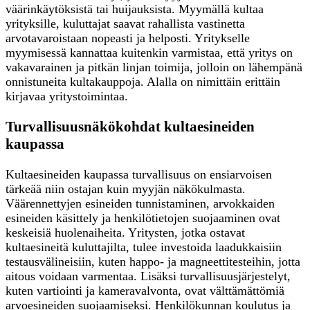
väärinkäytöksistä tai huijauksista. Myymällä kultaa
yrityksille, kuluttajat saavat rahallista vastinetta
arvotavaroistaan nopeasti ja helposti. Yritykselle
myymisessä kannattaa kuitenkin varmistaa, että yritys on
vakavarainen ja pitkän linjan toimija, jolloin on lähempänä
onnistuneita kultakauppoja. Alalla on nimittäin erittäin
kirjavaa yritystoimintaa.
Turvallisuusnäkökohdat kultaesineiden
kaupassa
Kultaesineiden kaupassa turvallisuus on ensiarvoisen
tärkeää niin ostajan kuin myyjän näkökulmasta.
Väärennettyjen esineiden tunnistaminen, arvokkaiden
esineiden käsittely ja henkilötietojen suojaaminen ovat
keskeisiä huolenaiheita. Yritysten, jotka ostavat
kultaesineitä kuluttajilta, tulee investoida laadukkaisiin
testausvälineisiin, kuten happo- ja magneettitesteihin, jotta
aitous voidaan varmentaa. Lisäksi turvallisuusjärjestelyt,
kuten vartiointi ja kameravalvonta, ovat välttämättömiä
arvoesineiden suojaamiseksi. Henkilökunnan koulutus ja