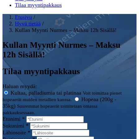
Tilaa myyntipakkaus
Etusivu
/
Hyvä tietää
/
Kullan Myynti Nurmes – Maksu 12h Sisällä!
Kullan Myynti Nurmes – Maksu
12h Sisällä!
Tilaa myyntipakkaus
Haluan myydä:
Kultaa, palladiumia tai platinaa
Voit toimittaa pienet
Hopeaa (200g -
hopeaerät muiden metallien kanssa.
35kg)
Suuremmat hopeaerät toimitetaan omassa
pakkauksessaan.
Etunimi *
Sukunimi *
Lähiosoite *