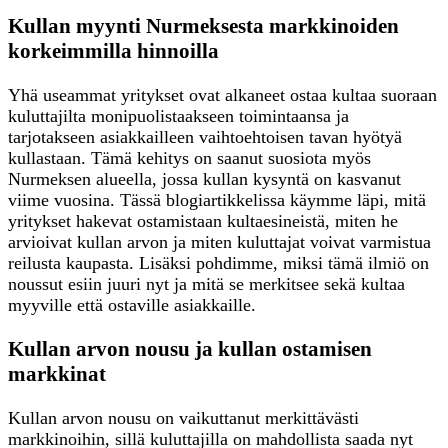
Kullan myynti Nurmeksesta markkinoiden
korkeimmilla hinnoilla
Yhä useammat yritykset ovat alkaneet ostaa kultaa suoraan
kuluttajilta monipuolistaakseen toimintaansa ja
tarjotakseen asiakkailleen vaihtoehtoisen tavan hyötyä
kullastaan. Tämä kehitys on saanut suosiota myös
Nurmeksen alueella, jossa kullan kysyntä on kasvanut
viime vuosina. Tässä blogiartikkelissa käymme läpi, mitä
yritykset hakevat ostamistaan kultaesineistä, miten he
arvioivat kullan arvon ja miten kuluttajat voivat varmistua
reilusta kaupasta. Lisäksi pohdimme, miksi tämä ilmiö on
noussut esiin juuri nyt ja mitä se merkitsee sekä kultaa
myyville että ostaville asiakkaille.
Kullan arvon nousu ja kullan ostamisen
markkinat
Kullan arvon nousu on vaikuttanut merkittävästi
markkinoihin, sillä kuluttajilla on mahdollista saada nyt