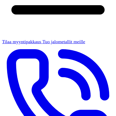
Tilaa myyntipakkaus
Tuo jalometallit meille