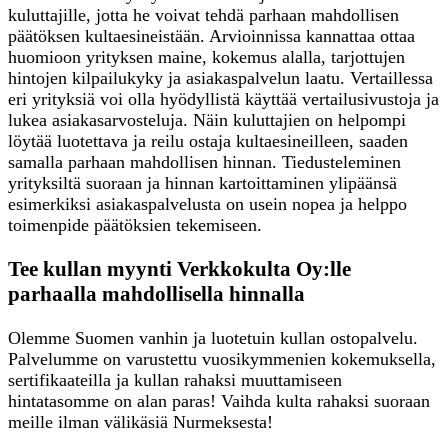
kuluttajille, jotta he voivat tehdä parhaan mahdollisen
päätöksen kultaesineistään. Arvioinnissa kannattaa ottaa
huomioon yrityksen maine, kokemus alalla, tarjottujen
hintojen kilpailukyky ja asiakaspalvelun laatu. Vertaillessa
eri yrityksiä voi olla hyödyllistä käyttää vertailusivustoja ja
lukea asiakasarvosteluja. Näin kuluttajien on helpompi
löytää luotettava ja reilu ostaja kultaesineilleen, saaden
samalla parhaan mahdollisen hinnan. Tiedusteleminen
yrityksiltä suoraan ja hinnan kartoittaminen ylipäänsä
esimerkiksi asiakaspalvelusta on usein nopea ja helppo
toimenpide päätöksien tekemiseen.
Tee kullan myynti Verkkokulta Oy:lle
parhaalla mahdollisella hinnalla
Olemme Suomen vanhin ja luotetuin kullan ostopalvelu.
Palvelumme on varustettu vuosikymmenien kokemuksella,
sertifikaateilla ja kullan rahaksi muuttamiseen
hintatasomme on alan paras! Vaihda kulta rahaksi suoraan
meille ilman välikäsiä Nurmeksesta!