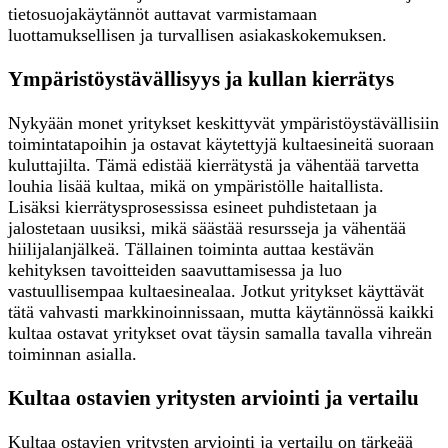
tietosuojakäytännöt auttavat varmistamaan
luottamuksellisen ja turvallisen asiakaskokemuksen.
Ympäristöystävällisyys ja kullan kierrätys
Nykyään monet yritykset keskittyvät ympäristöystävällisiin
toimintatapoihin ja ostavat käytettyjä kultaesineitä suoraan
kuluttajilta. Tämä edistää kierrätystä ja vähentää tarvetta
louhia lisää kultaa, mikä on ympäristölle haitallista.
Lisäksi kierrätysprosessissa esineet puhdistetaan ja
jalostetaan uusiksi, mikä säästää resursseja ja vähentää
hiilijalanjälkeä. Tällainen toiminta auttaa kestävän
kehityksen tavoitteiden saavuttamisessa ja luo
vastuullisempaa kultaesinealaa. Jotkut yritykset käyttävät
tätä vahvasti markkinoinnissaan, mutta käytännössä kaikki
kultaa ostavat yritykset ovat täysin samalla tavalla vihreän
toiminnan asialla.
Kultaa ostavien yritysten arviointi ja vertailu
Kultaa ostavien yritysten arviointi ja vertailu on tärkeää