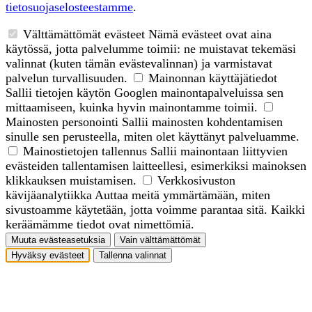
tietosuojaselosteestamme
.
Välttämättömät evästeet
Nämä evästeet ovat aina
käytössä, jotta palvelumme toimii: ne muistavat tekemäsi
valinnat (kuten tämän evästevalinnan) ja varmistavat
palvelun turvallisuuden.
Mainonnan käyttäjätiedot
Sallii tietojen käytön Googlen mainontapalveluissa sen
mittaamiseen, kuinka hyvin mainontamme toimii.
Mainosten personointi
Sallii mainosten kohdentamisen
sinulle sen perusteella, miten olet käyttänyt palveluamme.
Mainostietojen tallennus
Sallii mainontaan liittyvien
evästeiden tallentamisen laitteellesi, esimerkiksi mainoksen
klikkauksen muistamisen.
Verkkosivuston
kävijäanalytiikka
Auttaa meitä ymmärtämään, miten
sivustoamme käytetään, jotta voimme parantaa sitä. Kaikki
keräämämme tiedot ovat nimettömiä.
Muuta evästeasetuksia
Vain välttämättömät
Hyväksy evästeet
Tallenna valinnat