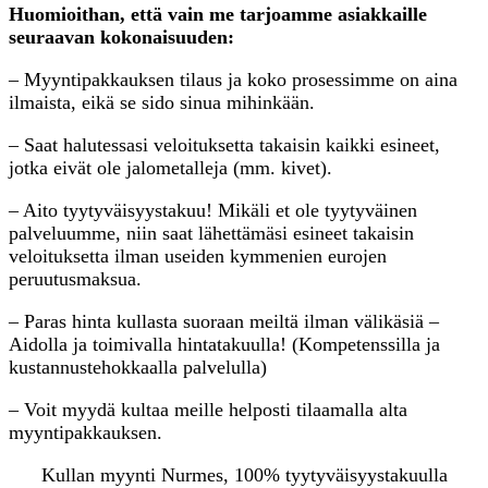
Huomioithan, että vain me tarjoamme asiakkaille
seuraavan kokonaisuuden:
– Myyntipakkauksen tilaus ja koko prosessimme on aina
ilmaista, eikä se sido sinua mihinkään.
– Saat halutessasi veloituksetta takaisin kaikki esineet,
jotka eivät ole jalometalleja (mm. kivet).
– Aito tyytyväisyystakuu! Mikäli et ole tyytyväinen
palveluumme, niin saat lähettämäsi esineet takaisin
veloituksetta ilman useiden kymmenien eurojen
peruutusmaksua.
– Paras hinta kullasta suoraan meiltä ilman välikäsiä –
Aidolla ja toimivalla hintatakuulla! (Kompetenssilla ja
kustannustehokkaalla palvelulla)
– Voit myydä kultaa meille helposti tilaamalla alta
myyntipakkauksen.
Kullan myynti Nurmes, 100% tyytyväisyystakuulla