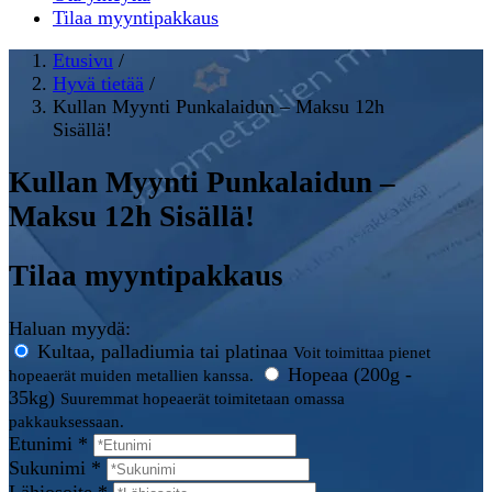
Tilaa myyntipakkaus
Etusivu
/
Hyvä tietää
/
Kullan Myynti Punkalaidun – Maksu 12h
Sisällä!
Kullan Myynti Punkalaidun –
Maksu 12h Sisällä!
Tilaa myyntipakkaus
Haluan myydä:
Kultaa, palladiumia tai platinaa
Voit toimittaa pienet
Hopeaa (200g -
hopeaerät muiden metallien kanssa.
35kg)
Suuremmat hopeaerät toimitetaan omassa
pakkauksessaan.
Etunimi *
Sukunimi *