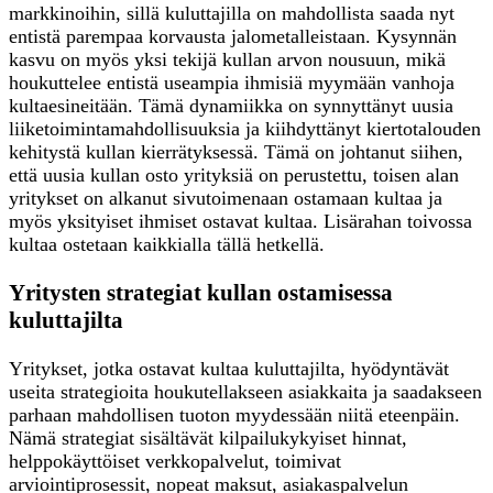
markkinoihin, sillä kuluttajilla on mahdollista saada nyt
entistä parempaa korvausta jalometalleistaan. Kysynnän
kasvu on myös yksi tekijä kullan arvon nousuun, mikä
houkuttelee entistä useampia ihmisiä myymään vanhoja
kultaesineitään. Tämä dynamiikka on synnyttänyt uusia
liiketoimintamahdollisuuksia ja kiihdyttänyt kiertotalouden
kehitystä kullan kierrätyksessä. Tämä on johtanut siihen,
että uusia kullan osto yrityksiä on perustettu, toisen alan
yritykset on alkanut sivutoimenaan ostamaan kultaa ja
myös yksityiset ihmiset ostavat kultaa. Lisärahan toivossa
kultaa ostetaan kaikkialla tällä hetkellä.
Yritysten strategiat kullan ostamisessa
kuluttajilta
Yritykset, jotka ostavat kultaa kuluttajilta, hyödyntävät
useita strategioita houkutellakseen asiakkaita ja saadakseen
parhaan mahdollisen tuoton myydessään niitä eteenpäin.
Nämä strategiat sisältävät kilpailukykyiset hinnat,
helppokäyttöiset verkkopalvelut, toimivat
arviointiprosessit, nopeat maksut, asiakaspalvelun