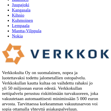
Juupajoki
Kangasala
Kihnio
Kuhmoinen
Lempaala
Mantta-Vilppula
Nokia
Verkkokulta Oy on suomalainen, nopea ja
luotettavaksi todettu jalometallien ostopalvelu.
Verkkokullan kautta kultaa on vaihdettu rahaksi jo
yli 50 miljoonan euron edestä. Verkkokullan
nettipalvelu perustuu riskittömään turvakuoreen, joka
vakuutetaan automaattisesti minimissään 5 000 euron
arvosta. Tarvittaessa korkeamman vakuutusarvon voi
sopia ottamalla yhteyttä asiakaspalveluun.