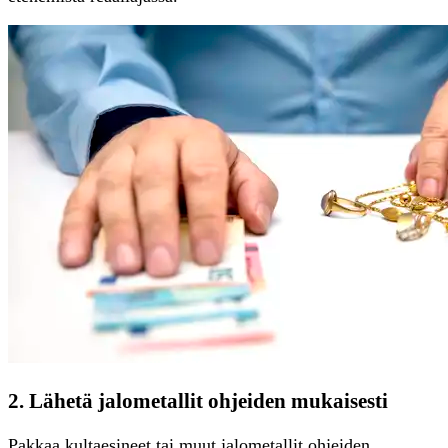
2. Lähetä jalometallit ohjeiden mukaisesti
Pakkaa kultaesineet tai muut jalometallit ohjeiden