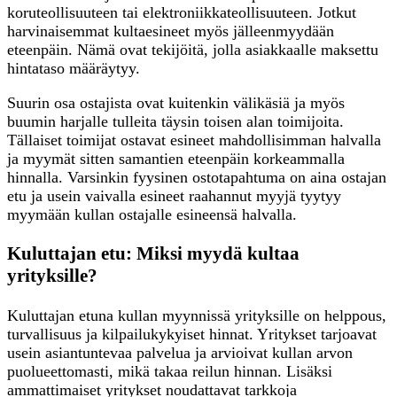
koruteollisuuteen tai elektroniikkateollisuuteen. Jotkut
harvinaisemmat kultaesineet myös jälleenmyydään
eteenpäin. Nämä ovat tekijöitä, jolla asiakkaalle maksettu
hintataso määräytyy.
Suurin osa ostajista ovat kuitenkin välikäsiä ja myös
buumin harjalle tulleita täysin toisen alan toimijoita.
Tällaiset toimijat ostavat esineet mahdollisimman halvalla
ja myymät sitten samantien eteenpäin korkeammalla
hinnalla. Varsinkin fyysinen ostotapahtuma on aina ostajan
etu ja usein vaivalla esineet raahannut myyjä tyytyy
myymään kullan ostajalle esineensä halvalla.
Kuluttajan etu: Miksi myydä kultaa
yrityksille?
Kuluttajan etuna kullan myynnissä yrityksille on helppous,
turvallisuus ja kilpailukykyiset hinnat. Yritykset tarjoavat
usein asiantuntevaa palvelua ja arvioivat kullan arvon
puolueettomasti, mikä takaa reilun hinnan. Lisäksi
ammattimaiset yritykset noudattavat tarkkoja