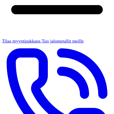
Tilaa myyntipakkaus
Tuo jalometallit meille