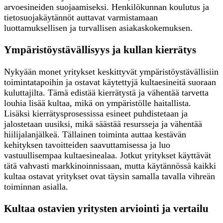
arvoesineiden suojaamiseksi. Henkilökunnan koulutus ja
tietosuojakäytännöt auttavat varmistamaan
luottamuksellisen ja turvallisen asiakaskokemuksen.
Ympäristöystävällisyys ja kullan kierrätys
Nykyään monet yritykset keskittyvät ympäristöystävällisiin
toimintatapoihin ja ostavat käytettyjä kultaesineitä suoraan
kuluttajilta. Tämä edistää kierrätystä ja vähentää tarvetta
louhia lisää kultaa, mikä on ympäristölle haitallista.
Lisäksi kierrätysprosessissa esineet puhdistetaan ja
jalostetaan uusiksi, mikä säästää resursseja ja vähentää
hiilijalanjälkeä. Tällainen toiminta auttaa kestävän
kehityksen tavoitteiden saavuttamisessa ja luo
vastuullisempaa kultaesinealaa. Jotkut yritykset käyttävät
tätä vahvasti markkinoinnissaan, mutta käytännössä kaikki
kultaa ostavat yritykset ovat täysin samalla tavalla vihreän
toiminnan asialla.
Kultaa ostavien yritysten arviointi ja vertailu