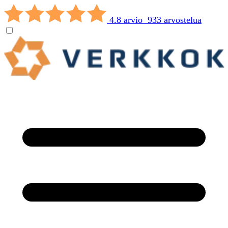
4.8 arvio 933 arvostelua