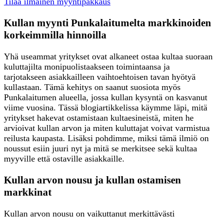
Tilaa ilmainen myyntipakkaus
Kullan myynti Punkalaitumelta markkinoiden
korkeimmilla hinnoilla
Yhä useammat yritykset ovat alkaneet ostaa kultaa suoraan
kuluttajilta monipuolistaakseen toimintaansa ja
tarjotakseen asiakkailleen vaihtoehtoisen tavan hyötyä
kullastaan. Tämä kehitys on saanut suosiota myös
Punkalaitumen alueella, jossa kullan kysyntä on kasvanut
viime vuosina. Tässä blogiartikkelissa käymme läpi, mitä
yritykset hakevat ostamistaan kultaesineistä, miten he
arvioivat kullan arvon ja miten kuluttajat voivat varmistua
reilusta kaupasta. Lisäksi pohdimme, miksi tämä ilmiö on
noussut esiin juuri nyt ja mitä se merkitsee sekä kultaa
myyville että ostaville asiakkaille.
Kullan arvon nousu ja kullan ostamisen
markkinat
Kullan arvon nousu on vaikuttanut merkittävästi