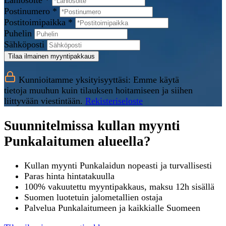
Lähiosoite *
Postinumero *
Postitoimipaikka *
Puhelin
Sähköposti
Tilaa ilmainen myyntipakkaus
Kunnioitamme yksityisyyttäsi: Emme käytä
tietoja muuhun kuin tilauksen hoitamiseen ja siihen
liittyvään viestintään.
Rekisteriseloste
Suunnitelmissa kullan myynti
Punkalaitumen alueella?
Kullan myynti Punkalaidun nopeasti ja turvallisesti
Paras hinta hintatakuulla
100% vakuutettu myyntipakkaus, maksu 12h sisällä
Suomen luotetuin jalometallien ostaja
Palvelua Punkalaitumeen ja kaikkialle Suomeen