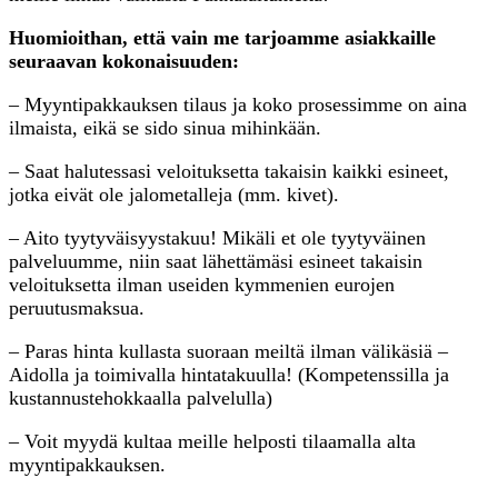
Huomioithan, että vain me tarjoamme asiakkaille
seuraavan kokonaisuuden:
– Myyntipakkauksen tilaus ja koko prosessimme on aina
ilmaista, eikä se sido sinua mihinkään.
– Saat halutessasi veloituksetta takaisin kaikki esineet,
jotka eivät ole jalometalleja (mm. kivet).
– Aito tyytyväisyystakuu! Mikäli et ole tyytyväinen
palveluumme, niin saat lähettämäsi esineet takaisin
veloituksetta ilman useiden kymmenien eurojen
peruutusmaksua.
– Paras hinta kullasta suoraan meiltä ilman välikäsiä –
Aidolla ja toimivalla hintatakuulla! (Kompetenssilla ja
kustannustehokkaalla palvelulla)
– Voit myydä kultaa meille helposti tilaamalla alta
myyntipakkauksen.