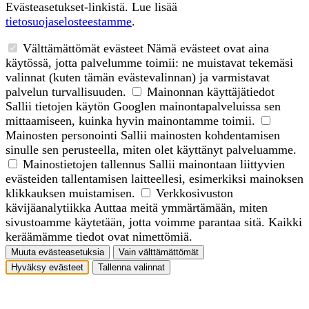
Evästeasetukset-linkistä. Lue lisää
tietosuojaselosteestamme
.
Välttämättömät evästeet
Nämä evästeet ovat aina
käytössä, jotta palvelumme toimii: ne muistavat tekemäsi
valinnat (kuten tämän evästevalinnan) ja varmistavat
palvelun turvallisuuden.
Mainonnan käyttäjätiedot
Sallii tietojen käytön Googlen mainontapalveluissa sen
mittaamiseen, kuinka hyvin mainontamme toimii.
Mainosten personointi
Sallii mainosten kohdentamisen
sinulle sen perusteella, miten olet käyttänyt palveluamme.
Mainostietojen tallennus
Sallii mainontaan liittyvien
evästeiden tallentamisen laitteellesi, esimerkiksi mainoksen
klikkauksen muistamisen.
Verkkosivuston
kävijäanalytiikka
Auttaa meitä ymmärtämään, miten
sivustoamme käytetään, jotta voimme parantaa sitä. Kaikki
keräämämme tiedot ovat nimettömiä.
Muuta evästeasetuksia
Vain välttämättömät
Hyväksy evästeet
Tallenna valinnat