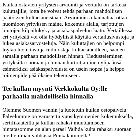
Kultaa ostavien yritysten arviointi ja vertailu on tärkeää
kuluttajille, jotta he voivat tehdä parhaan mahdollisen
päätöksen kultaesineistään. Arvioinnissa kannattaa ottaa
huomioon yrityksen maine, kokemus alalla, tarjottujen
hintojen kilpailukyky ja asiakaspalvelun laatu. Vertaillessa
eri yrityksiä voi olla hyödyllistä käyttää vertailusivustoja ja
lukea asiakasarvosteluja. Näin kuluttajien on helpompi
löytää luotettava ja reilu ostaja kultaesineilleen, saaden
samalla parhaan mahdollisen hinnan. Tiedusteleminen
yrityksiltä suoraan ja hinnan kartoittaminen ylipäänsä
esimerkiksi asiakaspalvelusta on usein nopea ja helppo
toimenpide päätöksien tekemiseen.
Tee kullan myynti Verkkokulta Oy:lle
parhaalla mahdollisella hinnalla
Olemme Suomen vanhin ja luotetuin kullan ostopalvelu.
Palvelumme on varustettu vuosikymmenien kokemuksella,
sertifikaateilla ja kullan rahaksi muuttamiseen
hintatasomme on alan paras! Vaihda kulta rahaksi suoraan
meille ilman välikäsiä Punkalaitumelta!