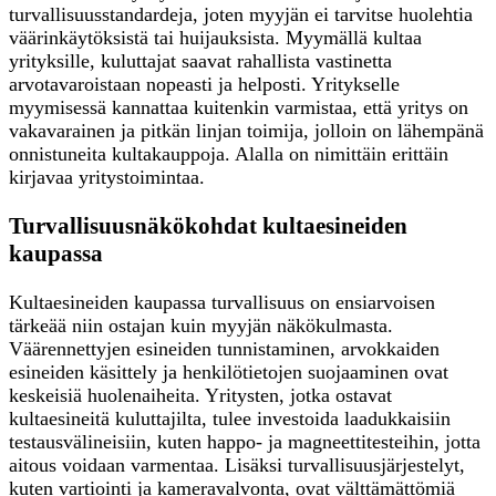
turvallisuusstandardeja, joten myyjän ei tarvitse huolehtia
väärinkäytöksistä tai huijauksista. Myymällä kultaa
yrityksille, kuluttajat saavat rahallista vastinetta
arvotavaroistaan nopeasti ja helposti. Yritykselle
myymisessä kannattaa kuitenkin varmistaa, että yritys on
vakavarainen ja pitkän linjan toimija, jolloin on lähempänä
onnistuneita kultakauppoja. Alalla on nimittäin erittäin
kirjavaa yritystoimintaa.
Turvallisuusnäkökohdat kultaesineiden
kaupassa
Kultaesineiden kaupassa turvallisuus on ensiarvoisen
tärkeää niin ostajan kuin myyjän näkökulmasta.
Väärennettyjen esineiden tunnistaminen, arvokkaiden
esineiden käsittely ja henkilötietojen suojaaminen ovat
keskeisiä huolenaiheita. Yritysten, jotka ostavat
kultaesineitä kuluttajilta, tulee investoida laadukkaisiin
testausvälineisiin, kuten happo- ja magneettitesteihin, jotta
aitous voidaan varmentaa. Lisäksi turvallisuusjärjestelyt,
kuten vartiointi ja kameravalvonta, ovat välttämättömiä