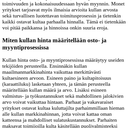
toimivuuden ja kokonaisuudessaan hyvän myynnin. Monet
yritykset tarjoavat myös ilmaisia arvioita kullan arvosta
sekä turvallisen luotettavan toimitusprosessin ja tietenkin
kaikki ostavat kultaa parhaalla hinnalla. Tämä ei tietenkään
voi pitää paikkansa ja hinnoissa onkin suuria eroja.
Miten kullan hinta määritellään osto- ja
myyntiprosessissa
Kullan hinta osto- ja myyntiprosessissa määräytyy useiden
tekijöiden perusteella. Ensinnäkin kullan
maailmanmarkkinahinta vaikuttaa merkittävästi
kultaesineen arvoon. Esineen paino ja kultapitoisuus
(karaattiluku) lasketaan yhteen, ja tämän perusteella
määritellään kullan määrä ja arvo. Lisäksi esineen
valmistus- ja työkustannukset sekä mahdollinen jalokivien
arvo voivat vaikuttaa hintaan. Parhaat ja vakavaraiset
yritykset ostavat kultaa kuluttajilta parhaimmillaan hieman
alle kullan markkinahinnan, jotta voivat kattaa oman
katteensa ja mahdolliset sulatuskustannukset. Parhaiten
maksavat toimijoilla kulta käsitellään puolivalmisteeksi