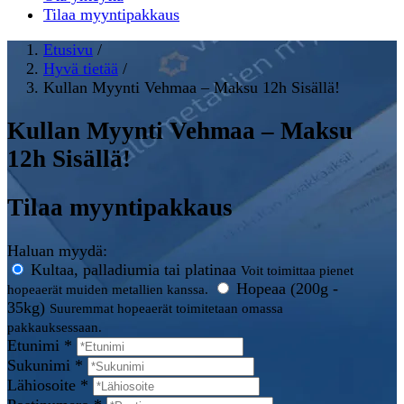
Tilaa myyntipakkaus
Etusivu
/
Hyvä tietää
/
Kullan Myynti Vehmaa – Maksu 12h Sisällä!
Kullan Myynti Vehmaa – Maksu
12h Sisällä!
Tilaa myyntipakkaus
Haluan myydä:
Kultaa, palladiumia tai platinaa
Voit toimittaa pienet
Hopeaa (200g -
hopeaerät muiden metallien kanssa.
35kg)
Suuremmat hopeaerät toimitetaan omassa
pakkauksessaan.
Etunimi *
Sukunimi *
Lähiosoite *