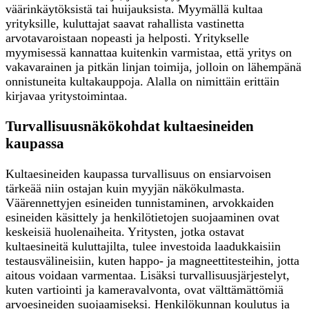
väärinkäytöksistä tai huijauksista. Myymällä kultaa
yrityksille, kuluttajat saavat rahallista vastinetta
arvotavaroistaan nopeasti ja helposti. Yritykselle
myymisessä kannattaa kuitenkin varmistaa, että yritys on
vakavarainen ja pitkän linjan toimija, jolloin on lähempänä
onnistuneita kultakauppoja. Alalla on nimittäin erittäin
kirjavaa yritystoimintaa.
Turvallisuusnäkökohdat kultaesineiden
kaupassa
Kultaesineiden kaupassa turvallisuus on ensiarvoisen
tärkeää niin ostajan kuin myyjän näkökulmasta.
Väärennettyjen esineiden tunnistaminen, arvokkaiden
esineiden käsittely ja henkilötietojen suojaaminen ovat
keskeisiä huolenaiheita. Yritysten, jotka ostavat
kultaesineitä kuluttajilta, tulee investoida laadukkaisiin
testausvälineisiin, kuten happo- ja magneettitesteihin, jotta
aitous voidaan varmentaa. Lisäksi turvallisuusjärjestelyt,
kuten vartiointi ja kameravalvonta, ovat välttämättömiä
arvoesineiden suojaamiseksi. Henkilökunnan koulutus ja