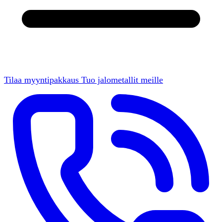
Tilaa myyntipakkaus
Tuo jalometallit meille