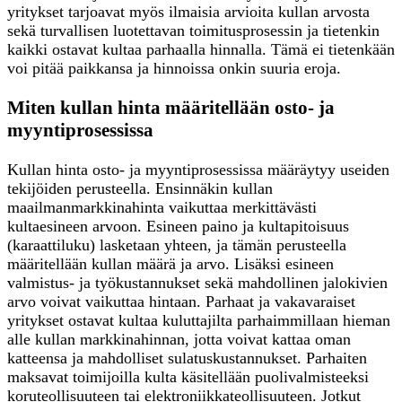
yritykset tarjoavat myös ilmaisia arvioita kullan arvosta
sekä turvallisen luotettavan toimitusprosessin ja tietenkin
kaikki ostavat kultaa parhaalla hinnalla. Tämä ei tietenkään
voi pitää paikkansa ja hinnoissa onkin suuria eroja.
Miten kullan hinta määritellään osto- ja
myyntiprosessissa
Kullan hinta osto- ja myyntiprosessissa määräytyy useiden
tekijöiden perusteella. Ensinnäkin kullan
maailmanmarkkinahinta vaikuttaa merkittävästi
kultaesineen arvoon. Esineen paino ja kultapitoisuus
(karaattiluku) lasketaan yhteen, ja tämän perusteella
määritellään kullan määrä ja arvo. Lisäksi esineen
valmistus- ja työkustannukset sekä mahdollinen jalokivien
arvo voivat vaikuttaa hintaan. Parhaat ja vakavaraiset
yritykset ostavat kultaa kuluttajilta parhaimmillaan hieman
alle kullan markkinahinnan, jotta voivat kattaa oman
katteensa ja mahdolliset sulatuskustannukset. Parhaiten
maksavat toimijoilla kulta käsitellään puolivalmisteeksi
koruteollisuuteen tai elektroniikkateollisuuteen. Jotkut