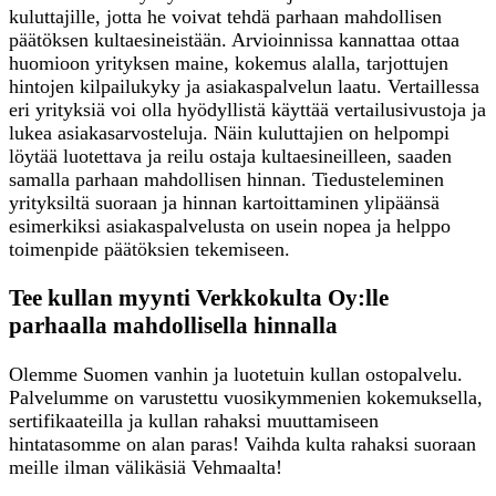
kuluttajille, jotta he voivat tehdä parhaan mahdollisen
päätöksen kultaesineistään. Arvioinnissa kannattaa ottaa
huomioon yrityksen maine, kokemus alalla, tarjottujen
hintojen kilpailukyky ja asiakaspalvelun laatu. Vertaillessa
eri yrityksiä voi olla hyödyllistä käyttää vertailusivustoja ja
lukea asiakasarvosteluja. Näin kuluttajien on helpompi
löytää luotettava ja reilu ostaja kultaesineilleen, saaden
samalla parhaan mahdollisen hinnan. Tiedusteleminen
yrityksiltä suoraan ja hinnan kartoittaminen ylipäänsä
esimerkiksi asiakaspalvelusta on usein nopea ja helppo
toimenpide päätöksien tekemiseen.
Tee kullan myynti Verkkokulta Oy:lle
parhaalla mahdollisella hinnalla
Olemme Suomen vanhin ja luotetuin kullan ostopalvelu.
Palvelumme on varustettu vuosikymmenien kokemuksella,
sertifikaateilla ja kullan rahaksi muuttamiseen
hintatasomme on alan paras! Vaihda kulta rahaksi suoraan
meille ilman välikäsiä Vehmaalta!