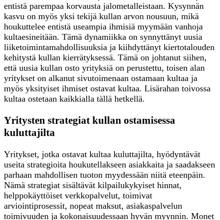
entistä parempaa korvausta jalometalleistaan. Kysynnän
kasvu on myös yksi tekijä kullan arvon nousuun, mikä
houkuttelee entistä useampia ihmisiä myymään vanhoja
kultaesineitään. Tämä dynamiikka on synnyttänyt uusia
liiketoimintamahdollisuuksia ja kiihdyttänyt kiertotalouden
kehitystä kullan kierrätyksessä. Tämä on johtanut siihen,
että uusia kullan osto yrityksiä on perustettu, toisen alan
yritykset on alkanut sivutoimenaan ostamaan kultaa ja
myös yksityiset ihmiset ostavat kultaa. Lisärahan toivossa
kultaa ostetaan kaikkialla tällä hetkellä.
Yritysten strategiat kullan ostamisessa
kuluttajilta
Yritykset, jotka ostavat kultaa kuluttajilta, hyödyntävät
useita strategioita houkutellakseen asiakkaita ja saadakseen
parhaan mahdollisen tuoton myydessään niitä eteenpäin.
Nämä strategiat sisältävät kilpailukykyiset hinnat,
helppokäyttöiset verkkopalvelut, toimivat
arviointiprosessit, nopeat maksut, asiakaspalvelun
toimivuuden ja kokonaisuudessaan hyvän myynnin. Monet