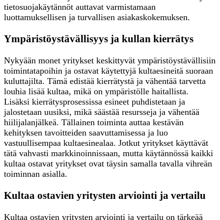
tietosuojakäytännöt auttavat varmistamaan
luottamuksellisen ja turvallisen asiakaskokemuksen.
Ympäristöystävällisyys ja kullan kierrätys
Nykyään monet yritykset keskittyvät ympäristöystävällisiin
toimintatapoihin ja ostavat käytettyjä kultaesineitä suoraan
kuluttajilta. Tämä edistää kierrätystä ja vähentää tarvetta
louhia lisää kultaa, mikä on ympäristölle haitallista.
Lisäksi kierrätysprosessissa esineet puhdistetaan ja
jalostetaan uusiksi, mikä säästää resursseja ja vähentää
hiilijalanjälkeä. Tällainen toiminta auttaa kestävän
kehityksen tavoitteiden saavuttamisessa ja luo
vastuullisempaa kultaesinealaa. Jotkut yritykset käyttävät
tätä vahvasti markkinoinnissaan, mutta käytännössä kaikki
kultaa ostavat yritykset ovat täysin samalla tavalla vihreän
toiminnan asialla.
Kultaa ostavien yritysten arviointi ja vertailu
Kultaa ostavien yritysten arviointi ja vertailu on tärkeää