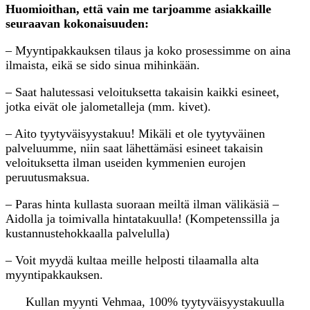
Huomioithan, että vain me tarjoamme asiakkaille
seuraavan kokonaisuuden:
– Myyntipakkauksen tilaus ja koko prosessimme on aina
ilmaista, eikä se sido sinua mihinkään.
– Saat halutessasi veloituksetta takaisin kaikki esineet,
jotka eivät ole jalometalleja (mm. kivet).
– Aito tyytyväisyystakuu! Mikäli et ole tyytyväinen
palveluumme, niin saat lähettämäsi esineet takaisin
veloituksetta ilman useiden kymmenien eurojen
peruutusmaksua.
– Paras hinta kullasta suoraan meiltä ilman välikäsiä –
Aidolla ja toimivalla hintatakuulla! (Kompetenssilla ja
kustannustehokkaalla palvelulla)
– Voit myydä kultaa meille helposti tilaamalla alta
myyntipakkauksen.
Kullan myynti Vehmaa, 100% tyytyväisyystakuulla