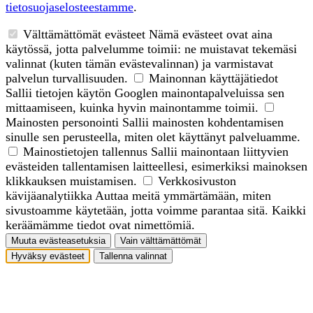
tietosuojaselosteestamme
.
Välttämättömät evästeet
Nämä evästeet ovat aina
käytössä, jotta palvelumme toimii: ne muistavat tekemäsi
valinnat (kuten tämän evästevalinnan) ja varmistavat
palvelun turvallisuuden.
Mainonnan käyttäjätiedot
Sallii tietojen käytön Googlen mainontapalveluissa sen
mittaamiseen, kuinka hyvin mainontamme toimii.
Mainosten personointi
Sallii mainosten kohdentamisen
sinulle sen perusteella, miten olet käyttänyt palveluamme.
Mainostietojen tallennus
Sallii mainontaan liittyvien
evästeiden tallentamisen laitteellesi, esimerkiksi mainoksen
klikkauksen muistamisen.
Verkkosivuston
kävijäanalytiikka
Auttaa meitä ymmärtämään, miten
sivustoamme käytetään, jotta voimme parantaa sitä. Kaikki
keräämämme tiedot ovat nimettömiä.
Muuta evästeasetuksia
Vain välttämättömät
Hyväksy evästeet
Tallenna valinnat