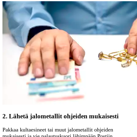
2. Lähetä jalometallit ohjeiden mukaisesti
Pakkaa kultaesineet tai muut jalometallit ohjeiden
mukaisesti ja vie palautuskuori lähimpään Postiin.