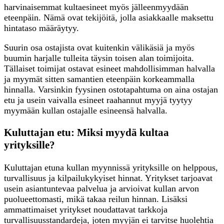
harvinaisemmat kultaesineet myös jälleenmyydään
eteenpäin. Nämä ovat tekijöitä, jolla asiakkaalle maksettu
hintataso määräytyy.
Suurin osa ostajista ovat kuitenkin välikäsiä ja myös
buumin harjalle tulleita täysin toisen alan toimijoita.
Tällaiset toimijat ostavat esineet mahdollisimman halvalla
ja myymät sitten samantien eteenpäin korkeammalla
hinnalla. Varsinkin fyysinen ostotapahtuma on aina ostajan
etu ja usein vaivalla esineet raahannut myyjä tyytyy
myymään kullan ostajalle esineensä halvalla.
Kuluttajan etu: Miksi myydä kultaa
yrityksille?
Kuluttajan etuna kullan myynnissä yrityksille on helppous,
turvallisuus ja kilpailukykyiset hinnat. Yritykset tarjoavat
usein asiantuntevaa palvelua ja arvioivat kullan arvon
puolueettomasti, mikä takaa reilun hinnan. Lisäksi
ammattimaiset yritykset noudattavat tarkkoja
turvallisuusstandardeja, joten myyjän ei tarvitse huolehtia