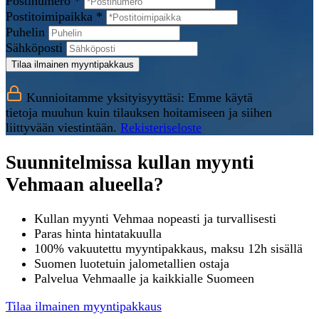
Postinumero *
Postitoimipaikka *
Puhelin
Sähköposti
Tilaa ilmainen myyntipakkaus
Kunnioitamme yksityisyyttäsi: Emme käytä
tietoja muuhun kuin tilauksen hoitamiseen ja siihen
liittyvään viestintään.
Rekisteriseloste
Suunnitelmissa kullan myynti
Vehmaan alueella?
Kullan myynti Vehmaa nopeasti ja turvallisesti
Paras hinta hintatakuulla
100% vakuutettu myyntipakkaus, maksu 12h sisällä
Suomen luotetuin jalometallien ostaja
Palvelua Vehmaalle ja kaikkialle Suomeen
Tilaa ilmainen myyntipakkaus