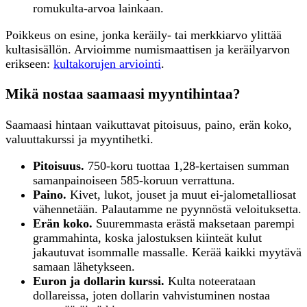
romukulta-arvoa lainkaan.
Poikkeus on esine, jonka keräily- tai merkkiarvo ylittää
kultasisällön. Arvioimme numismaattisen ja keräilyarvon
erikseen:
kultakorujen arviointi
.
Mikä nostaa saamaasi myyntihintaa?
Saamaasi hintaan vaikuttavat pitoisuus, paino, erän koko,
valuuttakurssi ja myyntihetki.
Pitoisuus.
750-koru tuottaa 1,28-kertaisen summan
samanpainoiseen 585-koruun verrattuna.
Paino.
Kivet, lukot, jouset ja muut ei-jalometalliosat
vähennetään. Palautamme ne pyynnöstä veloituksetta.
Erän koko.
Suuremmasta erästä maksetaan parempi
grammahinta, koska jalostuksen kiinteät kulut
jakautuvat isommalle massalle. Kerää kaikki myytävä
samaan lähetykseen.
Euron ja dollarin kurssi.
Kulta noteerataan
dollareissa, joten dollarin vahvistuminen nostaa