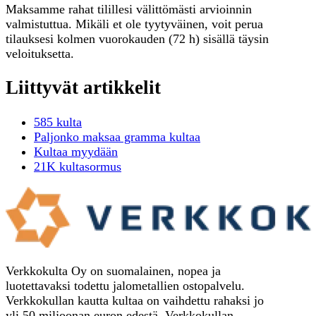
Maksamme rahat tilillesi välittömästi arvioinnin
valmistuttua. Mikäli et ole tyytyväinen, voit perua
tilauksesi kolmen vuorokauden (72 h) sisällä täysin
veloituksetta.
Liittyvät artikkelit
585 kulta
Paljonko maksaa gramma kultaa
Kultaa myydään
21K kultasormus
Verkkokulta Oy on suomalainen, nopea ja
luotettavaksi todettu jalometallien ostopalvelu.
Verkkokullan kautta kultaa on vaihdettu rahaksi jo
yli 50 miljoonan euron edestä. Verkkokullan