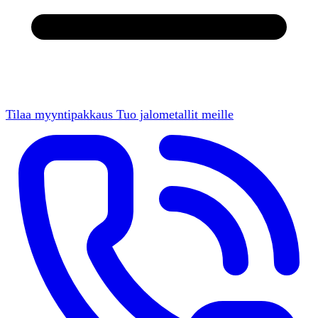
Tilaa myyntipakkaus
Tuo jalometallit meille