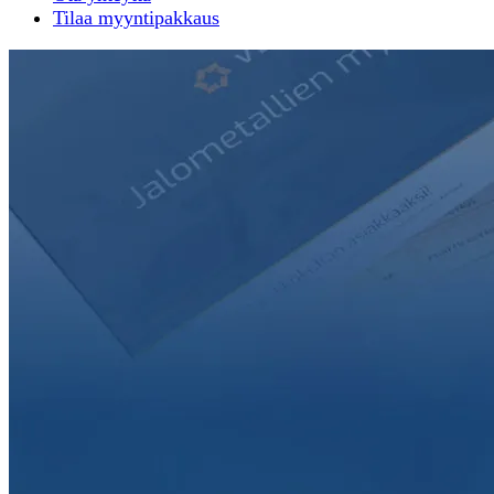
Tilaa myyntipakkaus