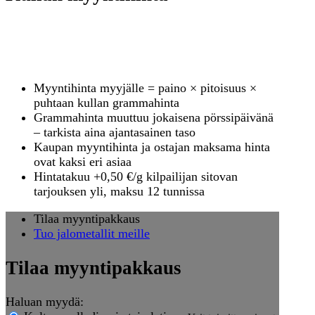
Mikä on kullan myyntihinta
juuri nyt?
Myyntihinta myyjälle = paino × pitoisuus ×
puhtaan kullan grammahinta
Grammahinta muuttuu jokaisena pörssipäivänä
– tarkista aina ajantasainen taso
Kaupan myyntihinta ja ostajan maksama hinta
ovat kaksi eri asiaa
Hintatakuu +0,50 €/g kilpailijan sitovan
tarjouksen yli, maksu 12 tunnissa
Tilaa myyntipakkaus
Tuo jalometallit meille
Tilaa myyntipakkaus
Haluan myydä: