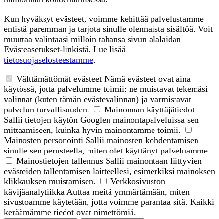
Kun hyväksyt evästeet, voimme kehittää palvelustamme
entistä paremman ja tarjota sinulle olennaista sisältöä. Voit
muuttaa valintaasi milloin tahansa sivun alalaidan
Evästeasetukset-linkistä. Lue lisää
tietosuojaselosteestamme
.
Välttämättömät evästeet
Nämä evästeet ovat aina
käytössä, jotta palvelumme toimii: ne muistavat tekemäsi
valinnat (kuten tämän evästevalinnan) ja varmistavat
palvelun turvallisuuden.
Mainonnan käyttäjätiedot
Sallii tietojen käytön Googlen mainontapalveluissa sen
mittaamiseen, kuinka hyvin mainontamme toimii.
Mainosten personointi
Sallii mainosten kohdentamisen
sinulle sen perusteella, miten olet käyttänyt palveluamme.
Mainostietojen tallennus
Sallii mainontaan liittyvien
evästeiden tallentamisen laitteellesi, esimerkiksi mainoksen
klikkauksen muistamisen.
Verkkosivuston
kävijäanalytiikka
Auttaa meitä ymmärtämään, miten
sivustoamme käytetään, jotta voimme parantaa sitä. Kaikki
keräämämme tiedot ovat nimettömiä.