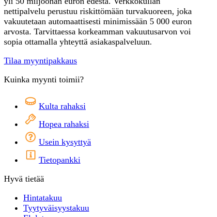
yli 50 miljoonan euron edestä. Verkkokullan
nettipalvelu perustuu riskittömään turvakuoreen, joka
vakuutetaan automaattisesti minimissään 5 000 euron
arvosta. Tarvittaessa korkeamman vakuutusarvon voi
sopia ottamalla yhteyttä asiakaspalveluun.
Tilaa myyntipakkaus
Kuinka myynti toimii?
Kulta rahaksi
Hopea rahaksi
Usein kysyttyä
Tietopankki
Hyvä tietää
Hintatakuu
Tyytyväisyystakuu