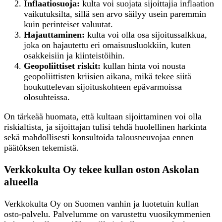
Inflaatiosuoja:
kulta voi suojata sijoittajia inflaation
vaikutuksilta, sillä sen arvo säilyy usein paremmin
kuin perinteiset valuutat.
Hajauttaminen:
kulta voi olla osa sijoitussalkkua,
joka on hajautettu eri omaisuusluokkiin, kuten
osakkeisiin ja kiinteistöihin.
Geopoliittiset riskit:
kullan hinta voi nousta
geopoliittisten kriisien aikana, mikä tekee siitä
houkuttelevan sijoituskohteen epävarmoissa
olosuhteissa.
On tärkeää huomata, että kultaan sijoittaminen voi olla
riskialtista, ja sijoittajan tulisi tehdä huolellinen harkinta
sekä mahdollisesti konsultoida talousneuvojaa ennen
päätöksen tekemistä.
Verkkokulta Oy tekee kullan oston Askolan
alueella
Verkkokulta Oy on Suomen vanhin ja luotetuin kullan
osto-palvelu. Palvelumme on varustettu vuosikymmenien