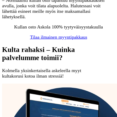
– Normaalisti kullan osto tapahtuu myyntipakkauksen
avulla, jonka voit tilata alapuolelta. Halutessasi voit
lähettää esineet meille myös itse maksamallasi
lähetyksellä.
Kullan osto Askola 100% tyytyväisyystakuulla
Tilaa ilmainen myyntipakkaus
Kulta rahaksi – Kuinka
palvelumme toimii?
Kolmella yksinkertaisella askeleella myyt
kultakorusi kotoa ilman stressiä!