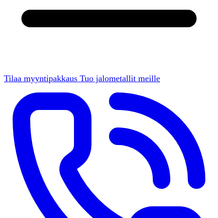
Tilaa myyntipakkaus
Tuo jalometallit meille