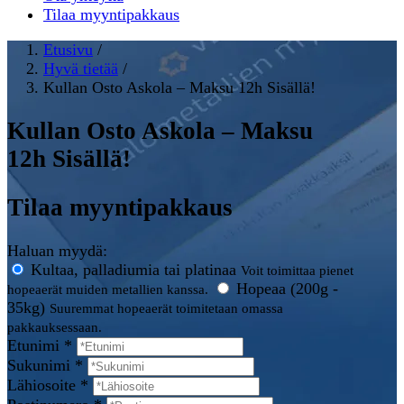
Tilaa myyntipakkaus
Etusivu
/
Hyvä tietää
/
Kullan Osto Askola – Maksu 12h Sisällä!
Kullan Osto Askola – Maksu
12h Sisällä!
Tilaa myyntipakkaus
Haluan myydä:
Kultaa, palladiumia tai platinaa
Voit toimittaa pienet
Hopeaa (200g -
hopeaerät muiden metallien kanssa.
35kg)
Suuremmat hopeaerät toimitetaan omassa
pakkauksessaan.
Etunimi *
Sukunimi *
Lähiosoite *