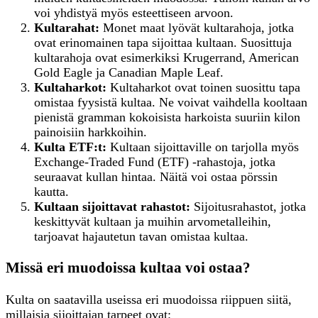
voi yhdistyä myös esteettiseen arvoon.
Kultarahat:
Monet maat lyövät kultarahoja, jotka
ovat erinomainen tapa sijoittaa kultaan. Suosittuja
kultarahoja ovat esimerkiksi Krugerrand, American
Gold Eagle ja Canadian Maple Leaf.
Kultaharkot:
Kultaharkot ovat toinen suosittu tapa
omistaa fyysistä kultaa. Ne voivat vaihdella kooltaan
pienistä gramman kokoisista harkoista suuriin kilon
painoisiin harkkoihin.
Kulta ETF:t:
Kultaan sijoittaville on tarjolla myös
Exchange-Traded Fund (ETF) -rahastoja, jotka
seuraavat kullan hintaa. Näitä voi ostaa pörssin
kautta.
Kultaan
s
ijoittavat
r
ahastot:
Sijoitusrahastot, jotka
keskittyvät kultaan ja muihin arvometalleihin,
tarjoavat hajautetun tavan omistaa kultaa.
Missä eri muodoissa kultaa voi ostaa?
Kulta on saatavilla useissa eri muodoissa riippuen siitä,
millaisia sijoittajan tarpeet ovat: