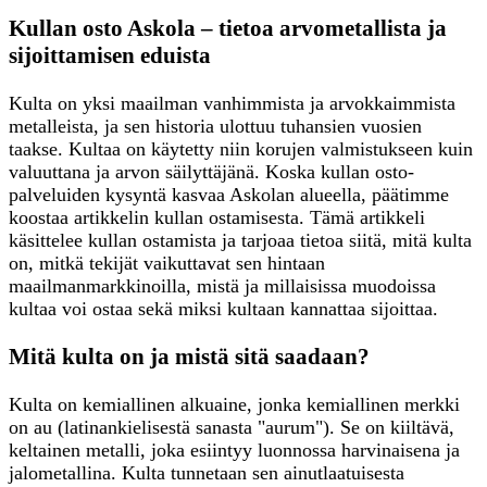
Kullan osto Askola – tietoa arvometallista ja
sijoittamisen eduista
Kulta on yksi maailman vanhimmista ja arvokkaimmista
metalleista, ja sen historia ulottuu tuhansien vuosien
taakse. Kultaa on käytetty niin korujen valmistukseen kuin
valuuttana ja arvon säilyttäjänä. Koska kullan osto-
palveluiden kysyntä kasvaa Askolan alueella, päätimme
koostaa artikkelin kullan ostamisesta. Tämä artikkeli
käsittelee kullan ostamista ja tarjoaa tietoa siitä, mitä kulta
on, mitkä tekijät vaikuttavat sen hintaan
maailmanmarkkinoilla, mistä ja millaisissa muodoissa
kultaa voi ostaa sekä miksi kultaan kannattaa sijoittaa.
Mitä kulta on ja mistä sitä saadaan?
Kulta on kemiallinen alkuaine, jonka kemiallinen merkki
on au (latinankielisestä sanasta "aurum"). Se on kiiltävä,
keltainen metalli, joka esiintyy luonnossa harvinaisena ja
jalometallina. Kulta tunnetaan sen ainutlaatuisesta