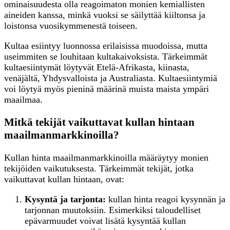
ominaisuudesta olla reagoimaton monien kemiallisten
aineiden kanssa, minkä vuoksi se säilyttää kiiltonsa ja
loistonsa vuosikymmenestä toiseen.
Kultaa esiintyy luonnossa erilaisissa muodoissa, mutta
useimmiten se louhitaan kultakaivoksista. Tärkeimmät
kultaesiintymät löytyvät Etelä-Afrikasta, kiinasta,
venäjältä, Yhdysvalloista ja Australiasta. Kultaesiintymiä
voi löytyä myös pieninä määrinä muista maista ympäri
maailmaa.
Mitkä tekijät vaikuttavat kullan hintaan
maailmanmarkkinoilla?
Kullan hinta maailmanmarkkinoilla määräytyy monien
tekijöiden vaikutuksesta. Tärkeimmät tekijät, jotka
vaikuttavat kullan hintaan, ovat:
Kysyntä ja tarjonta:
kullan hinta reagoi kysynnän ja
tarjonnan muutoksiin. Esimerkiksi taloudelliset
epävarmuudet voivat lisätä kysyntää kullan