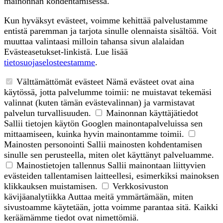
mainonnan kohdentamisessa.
Kun hyväksyt evästeet, voimme kehittää palvelustamme
entistä paremman ja tarjota sinulle olennaista sisältöä. Voit
muuttaa valintaasi milloin tahansa sivun alalaidan
Evästeasetukset-linkistä. Lue lisää
tietosuojaselosteestamme
.
Välttämättömät evästeet
Nämä evästeet ovat aina
käytössä, jotta palvelumme toimii: ne muistavat tekemäsi
valinnat (kuten tämän evästevalinnan) ja varmistavat
palvelun turvallisuuden.
Mainonnan käyttäjätiedot
Sallii tietojen käytön Googlen mainontapalveluissa sen
mittaamiseen, kuinka hyvin mainontamme toimii.
Mainosten personointi
Sallii mainosten kohdentamisen
sinulle sen perusteella, miten olet käyttänyt palveluamme.
Mainostietojen tallennus
Sallii mainontaan liittyvien
evästeiden tallentamisen laitteellesi, esimerkiksi mainoksen
klikkauksen muistamisen.
Verkkosivuston
kävijäanalytiikka
Auttaa meitä ymmärtämään, miten
sivustoamme käytetään, jotta voimme parantaa sitä. Kaikki
keräämämme tiedot ovat nimettömiä.