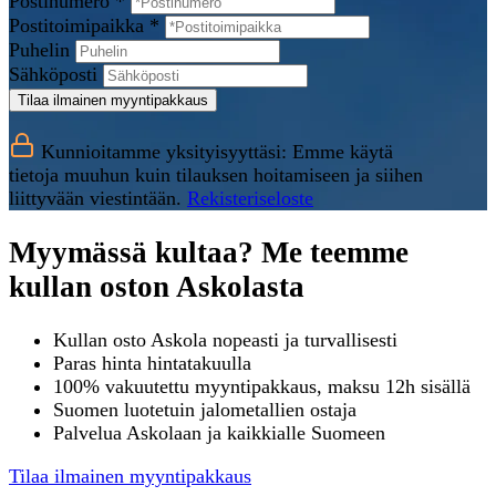
Postinumero *
Postitoimipaikka *
Puhelin
Sähköposti
Tilaa ilmainen myyntipakkaus
Kunnioitamme yksityisyyttäsi: Emme käytä
tietoja muuhun kuin tilauksen hoitamiseen ja siihen
liittyvään viestintään.
Rekisteriseloste
Myymässä kultaa? Me teemme
kullan oston Askolasta
Kullan osto Askola nopeasti ja turvallisesti
Paras hinta hintatakuulla
100% vakuutettu myyntipakkaus, maksu 12h sisällä
Suomen luotetuin jalometallien ostaja
Palvelua Askolaan ja kaikkialle Suomeen
Tilaa ilmainen myyntipakkaus