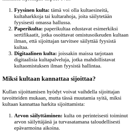
Fyysinen kulta:
tämä voi olla kultaesineitä,
kultaharkkoja tai kultarahoja, joita säilytetään
fyysisesti omassa hallussa.
Paperikulta:
paperikultaa edustavat esimerkiksi
sertifikaatit, jotka osoittavat omistusoikeuden kultaan
ilman, että sijoittajan tarvitsee säilyttää fyysistä
kultaa.
Digitaalinen kulta:
joissakin maissa tarjotaan
digitaalisia kultapalveluja, jotka mahdollistavat
kultaomistuksen ilman fyysistä hallintaa.
Miksi kultaan kannattaa sijoittaa?
Kullan sijoittamisen hyödyt voivat vaihdella sijoittajan
tavoitteiden mukaan, mutta tässä muutamia syitä, miksi
kultaan kannattaa harkita sijoittamista:
Arvon säilyttäminen:
kulta on perinteisesti toiminut
arvon säilyttäjänä ja turvasatamana taloudellisesti
epävarmoina aikoina.