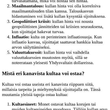
turvasatamana, mikä voi nostaa sen hintaa.
Maailmantalous:
kullan hinta voi olla korreloiva
maailmantalouden tilan kanssa. Talouskasvun
hidastuminen voi lisätä kullan kysyntää sijoituksena.
Geopoliittiset kriisit:
kullan hinta voi nousta
geopoliittisten jännitteiden tai kriisien seurauksena,
kun sijoittajat hakevat turvaa.
Inflaatio:
kulta on perinteinen inflaatiosuoja. Kun
inflaatio kasvaa, sijoittajat saattavat hankkia kultaa
arvon säilyttämiseksi.
Valuuttakurssit:
kullan hinta voi vaihdella
valuuttakurssien muutosten myötä, sillä se
noteerataan yleisesti Yhdysvaltain dollareissa.
Mistä eri kanavista kultaa voi ostaa?
Kultaa voi ostaa useista eri kanavista riippuen siitä,
millaisia tarpeita ja mieltymyksiä sijoittajalla on. Tässä
muutamia yleisiä tapoja ostaa kultaa:
K
ultaesineet:
Monet ostavat kultaa korujen tai
muiden kultaesineiden muodossa. Tällöin kullan arvo