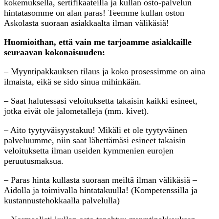
kokemuksella, sertifikaateilla ja kullan osto-palvelun
hintatasomme on alan paras! Teemme kullan oston
Askolasta suoraan asiakkaalta ilman välikäsiä!
Huomioithan, että vain me tarjoamme asiakkaille
seuraavan kokonaisuuden:
– Myyntipakkauksen tilaus ja koko prosessimme on aina
ilmaista, eikä se sido sinua mihinkään.
– Saat halutessasi veloituksetta takaisin kaikki esineet,
jotka eivät ole jalometalleja (mm. kivet).
– Aito tyytyväisyystakuu! Mikäli et ole tyytyväinen
palveluumme, niin saat lähettämäsi esineet takaisin
veloituksetta ilman useiden kymmenien eurojen
peruutusmaksua.
– Paras hinta kullasta suoraan meiltä ilman välikäsiä –
Aidolla ja toimivalla hintatakuulla! (Kompetenssilla ja
kustannustehokkaalla palvelulla)