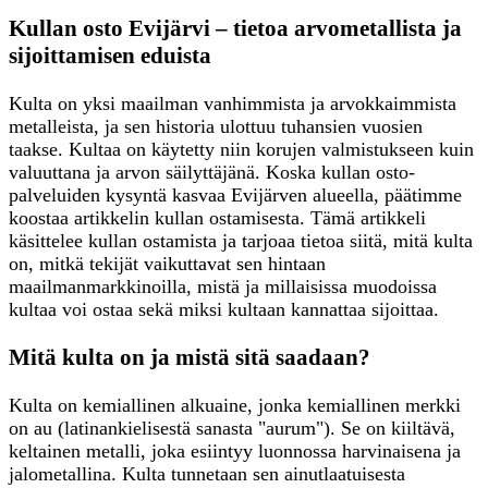
Kullan osto Evijärvi – tietoa arvometallista ja
sijoittamisen eduista
Kulta on yksi maailman vanhimmista ja arvokkaimmista
metalleista, ja sen historia ulottuu tuhansien vuosien
taakse. Kultaa on käytetty niin korujen valmistukseen kuin
valuuttana ja arvon säilyttäjänä. Koska kullan osto-
palveluiden kysyntä kasvaa Evijärven alueella, päätimme
koostaa artikkelin kullan ostamisesta. Tämä artikkeli
käsittelee kullan ostamista ja tarjoaa tietoa siitä, mitä kulta
on, mitkä tekijät vaikuttavat sen hintaan
maailmanmarkkinoilla, mistä ja millaisissa muodoissa
kultaa voi ostaa sekä miksi kultaan kannattaa sijoittaa.
Mitä kulta on ja mistä sitä saadaan?
Kulta on kemiallinen alkuaine, jonka kemiallinen merkki
on au (latinankielisestä sanasta "aurum"). Se on kiiltävä,
keltainen metalli, joka esiintyy luonnossa harvinaisena ja
jalometallina. Kulta tunnetaan sen ainutlaatuisesta