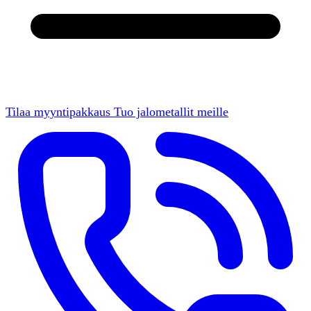
Tilaa myyntipakkaus
Tuo jalometallit meille