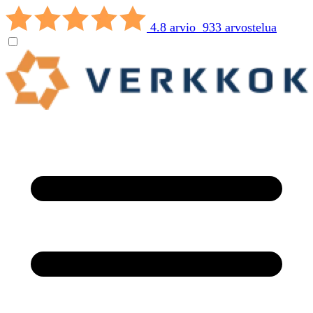
4.8 arvio 933 arvostelua