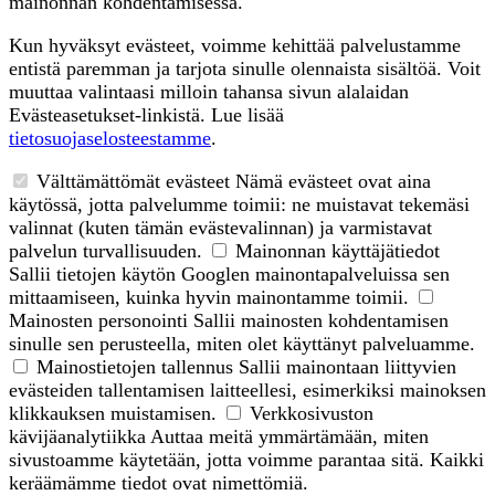
mainonnan kohdentamisessa.
Kun hyväksyt evästeet, voimme kehittää palvelustamme
entistä paremman ja tarjota sinulle olennaista sisältöä. Voit
muuttaa valintaasi milloin tahansa sivun alalaidan
Evästeasetukset-linkistä. Lue lisää
tietosuojaselosteestamme
.
Välttämättömät evästeet
Nämä evästeet ovat aina
käytössä, jotta palvelumme toimii: ne muistavat tekemäsi
valinnat (kuten tämän evästevalinnan) ja varmistavat
palvelun turvallisuuden.
Mainonnan käyttäjätiedot
Sallii tietojen käytön Googlen mainontapalveluissa sen
mittaamiseen, kuinka hyvin mainontamme toimii.
Mainosten personointi
Sallii mainosten kohdentamisen
sinulle sen perusteella, miten olet käyttänyt palveluamme.
Mainostietojen tallennus
Sallii mainontaan liittyvien
evästeiden tallentamisen laitteellesi, esimerkiksi mainoksen
klikkauksen muistamisen.
Verkkosivuston
kävijäanalytiikka
Auttaa meitä ymmärtämään, miten
sivustoamme käytetään, jotta voimme parantaa sitä. Kaikki
keräämämme tiedot ovat nimettömiä.