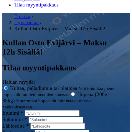
Tilaa myyntipakkaus
Etusivu
/
Hyvä tietää
/
Kullan Osto Evijärvi – Maksu 12h Sisällä!
Kullan Osto Evijärvi – Maksu
12h Sisällä!
Tilaa myyntipakkaus
Haluan myydä:
Kultaa, palladiumia tai platinaa
Voit toimittaa pienet
Hopeaa (200g -
hopeaerät muiden metallien kanssa.
35kg)
Suuremmat hopeaerät toimitetaan omassa
pakkauksessaan.
Etunimi *
Sukunimi *
Lähiosoite *