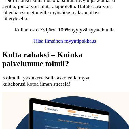
– Normaalisti kullan osto tapahtuu myyntipakkauksen
avulla, jonka voit tilata alapuolelta. Halutessasi voit
lähettää esineet meille myös itse maksamallasi
lähetyksellä.
Kullan osto Evijärvi 100% tyytyväisyystakuulla
Tilaa ilmainen myyntipakkaus
Kulta rahaksi – Kuinka
palvelumme toimii?
Kolmella yksinkertaisella askeleella myyt
kultakorusi kotoa ilman stressiä!