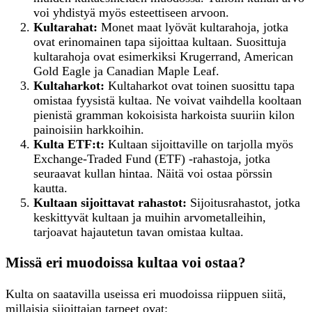
voi yhdistyä myös esteettiseen arvoon.
Kultarahat:
Monet maat lyövät kultarahoja, jotka
ovat erinomainen tapa sijoittaa kultaan. Suosittuja
kultarahoja ovat esimerkiksi Krugerrand, American
Gold Eagle ja Canadian Maple Leaf.
Kultaharkot:
Kultaharkot ovat toinen suosittu tapa
omistaa fyysistä kultaa. Ne voivat vaihdella kooltaan
pienistä gramman kokoisista harkoista suuriin kilon
painoisiin harkkoihin.
Kulta ETF:t:
Kultaan sijoittaville on tarjolla myös
Exchange-Traded Fund (ETF) -rahastoja, jotka
seuraavat kullan hintaa. Näitä voi ostaa pörssin
kautta.
Kultaan
s
ijoittavat
r
ahastot:
Sijoitusrahastot, jotka
keskittyvät kultaan ja muihin arvometalleihin,
tarjoavat hajautetun tavan omistaa kultaa.
Missä eri muodoissa kultaa voi ostaa?
Kulta on saatavilla useissa eri muodoissa riippuen siitä,
millaisia sijoittajan tarpeet ovat: