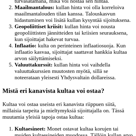
turvasatamana, mikä voi nostaa sen hintaa.
Maailmantalous:
kullan hinta voi olla korreloiva
maailmantalouden tilan kanssa. Talouskasvun
hidastuminen voi lisätä kullan kysyntää sijoituksena.
Geopoliittiset kriisit:
kullan hinta voi nousta
geopoliittisten jännitteiden tai kriisien seurauksena,
kun sijoittajat hakevat turvaa.
Inflaatio:
kulta on perinteinen inflaatiosuoja. Kun
inflaatio kasvaa, sijoittajat saattavat hankkia kultaa
arvon säilyttämiseksi.
Valuuttakurssit:
kullan hinta voi vaihdella
valuuttakurssien muutosten myötä, sillä se
noteerataan yleisesti Yhdysvaltain dollareissa.
Mistä eri kanavista kultaa voi ostaa?
Kultaa voi ostaa useista eri kanavista riippuen siitä,
millaisia tarpeita ja mieltymyksiä sijoittajalla on. Tässä
muutamia yleisiä tapoja ostaa kultaa:
K
ultaesineet:
Monet ostavat kultaa korujen tai
muiden kultaesineiden muodossa. Tällöin kullan arvo