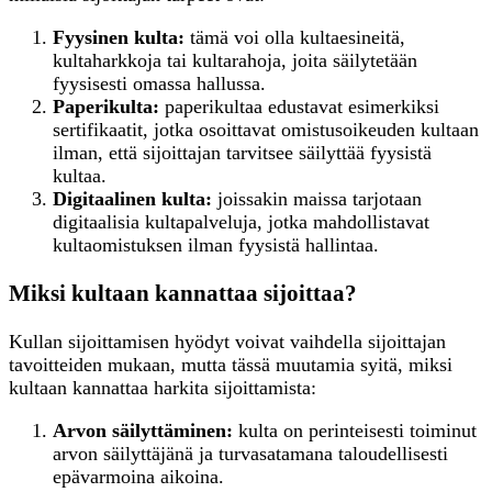
Fyysinen kulta:
tämä voi olla kultaesineitä,
kultaharkkoja tai kultarahoja, joita säilytetään
fyysisesti omassa hallussa.
Paperikulta:
paperikultaa edustavat esimerkiksi
sertifikaatit, jotka osoittavat omistusoikeuden kultaan
ilman, että sijoittajan tarvitsee säilyttää fyysistä
kultaa.
Digitaalinen kulta:
joissakin maissa tarjotaan
digitaalisia kultapalveluja, jotka mahdollistavat
kultaomistuksen ilman fyysistä hallintaa.
Miksi kultaan kannattaa sijoittaa?
Kullan sijoittamisen hyödyt voivat vaihdella sijoittajan
tavoitteiden mukaan, mutta tässä muutamia syitä, miksi
kultaan kannattaa harkita sijoittamista:
Arvon säilyttäminen:
kulta on perinteisesti toiminut
arvon säilyttäjänä ja turvasatamana taloudellisesti
epävarmoina aikoina.