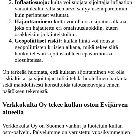
Inflaatiosuoja:
kulta voi suojata sijoittajia inflaation
vaikutuksilta, sillä sen arvo säilyy usein paremmin
kuin perinteiset valuutat.
Hajauttaminen:
kulta voi olla osa sijoitussalkkua,
joka on hajautettu eri omaisuusluokkiin, kuten
osakkeisiin ja kiinteistöihin.
Geopoliittiset riskit:
kullan hinta voi nousta
geopoliittisten kriisien aikana, mikä tekee siitä
houkuttelevan sijoituskohteen epävarmoissa
olosuhteissa.
On tärkeää huomata, että kultaan sijoittaminen voi olla
riskialtista, ja sijoittajan tulisi tehdä huolellinen harkinta
sekä mahdollisesti konsultoida talousneuvojaa ennen
päätöksen tekemistä.
Verkkokulta Oy tekee kullan oston Evijärven
alueella
Verkkokulta Oy on Suomen vanhin ja luotetuin kullan
osto-palvelu. Palvelumme on varustettu vuosikymmenien