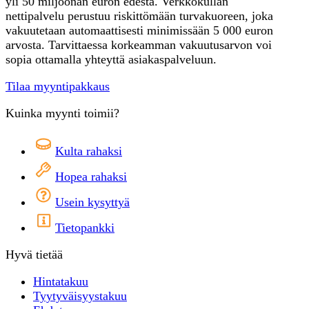
yli 50 miljoonan euron edestä. Verkkokullan
nettipalvelu perustuu riskittömään turvakuoreen, joka
vakuutetaan automaattisesti minimissään 5 000 euron
arvosta. Tarvittaessa korkeamman vakuutusarvon voi
sopia ottamalla yhteyttä asiakaspalveluun.
Tilaa myyntipakkaus
Kuinka myynti toimii?
Kulta rahaksi
Hopea rahaksi
Usein kysyttyä
Tietopankki
Hyvä tietää
Hintatakuu
Tyytyväisyystakuu