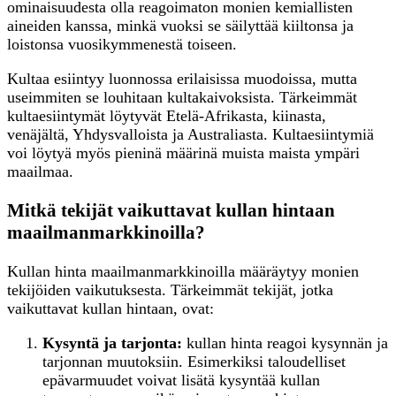
ominaisuudesta olla reagoimaton monien kemiallisten
aineiden kanssa, minkä vuoksi se säilyttää kiiltonsa ja
loistonsa vuosikymmenestä toiseen.
Kultaa esiintyy luonnossa erilaisissa muodoissa, mutta
useimmiten se louhitaan kultakaivoksista. Tärkeimmät
kultaesiintymät löytyvät Etelä-Afrikasta, kiinasta,
venäjältä, Yhdysvalloista ja Australiasta. Kultaesiintymiä
voi löytyä myös pieninä määrinä muista maista ympäri
maailmaa.
Mitkä tekijät vaikuttavat kullan hintaan
maailmanmarkkinoilla?
Kullan hinta maailmanmarkkinoilla määräytyy monien
tekijöiden vaikutuksesta. Tärkeimmät tekijät, jotka
vaikuttavat kullan hintaan, ovat:
Kysyntä ja tarjonta:
kullan hinta reagoi kysynnän ja
tarjonnan muutoksiin. Esimerkiksi taloudelliset
epävarmuudet voivat lisätä kysyntää kullan