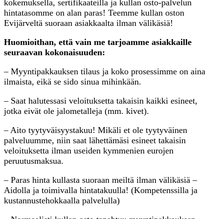
kokemuksella, sertifikaateilla ja kullan osto-palvelun
hintatasomme on alan paras! Teemme kullan oston
Evijärveltä suoraan asiakkaalta ilman välikäsiä!
Huomioithan, että vain me tarjoamme asiakkaille
seuraavan kokonaisuuden:
– Myyntipakkauksen tilaus ja koko prosessimme on aina
ilmaista, eikä se sido sinua mihinkään.
– Saat halutessasi veloituksetta takaisin kaikki esineet,
jotka eivät ole jalometalleja (mm. kivet).
– Aito tyytyväisyystakuu! Mikäli et ole tyytyväinen
palveluumme, niin saat lähettämäsi esineet takaisin
veloituksetta ilman useiden kymmenien eurojen
peruutusmaksua.
– Paras hinta kullasta suoraan meiltä ilman välikäsiä –
Aidolla ja toimivalla hintatakuulla! (Kompetenssilla ja
kustannustehokkaalla palvelulla)