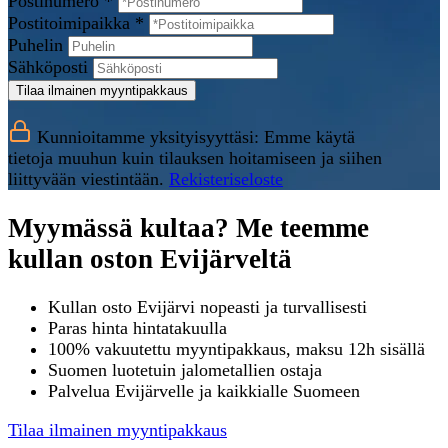
Postinumero *
Postitoimipaikka *
Puhelin
Sähköposti
Tilaa ilmainen myyntipakkaus
Kunnioitamme yksityisyyttäsi: Emme käytä
tietoja muuhun kuin tilauksen hoitamiseen ja siihen
liittyvään viestintään.
Rekisteriseloste
Myymässä kultaa? Me teemme
kullan oston Evijärveltä
Kullan osto Evijärvi nopeasti ja turvallisesti
Paras hinta hintatakuulla
100% vakuutettu myyntipakkaus, maksu 12h sisällä
Suomen luotetuin jalometallien ostaja
Palvelua Evijärvelle ja kaikkialle Suomeen
Tilaa ilmainen myyntipakkaus