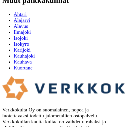
Muut paikkakunnat
Ahtari
Alajarvi
Alavus
Ilmajoki
Isojoki
Isokyro
Karijoki
Kauhajoki
Kauhava
Kuortane
Verkkokulta Oy on suomalainen, nopea ja
luotettavaksi todettu jalometallien ostopalvelu.
Verkkokullan kautta kultaa on vaihdettu rahaksi jo