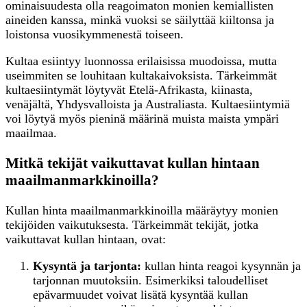
ominaisuudesta olla reagoimaton monien kemiallisten
aineiden kanssa, minkä vuoksi se säilyttää kiiltonsa ja
loistonsa vuosikymmenestä toiseen.
Kultaa esiintyy luonnossa erilaisissa muodoissa, mutta
useimmiten se louhitaan kultakaivoksista. Tärkeimmät
kultaesiintymät löytyvät Etelä-Afrikasta, kiinasta,
venäjältä, Yhdysvalloista ja Australiasta. Kultaesiintymiä
voi löytyä myös pieninä määrinä muista maista ympäri
maailmaa.
Mitkä tekijät vaikuttavat kullan hintaan
maailmanmarkkinoilla?
Kullan hinta maailmanmarkkinoilla määräytyy monien
tekijöiden vaikutuksesta. Tärkeimmät tekijät, jotka
vaikuttavat kullan hintaan, ovat:
Kysyntä ja tarjonta:
kullan hinta reagoi kysynnän ja
tarjonnan muutoksiin. Esimerkiksi taloudelliset
epävarmuudet voivat lisätä kysyntää kullan