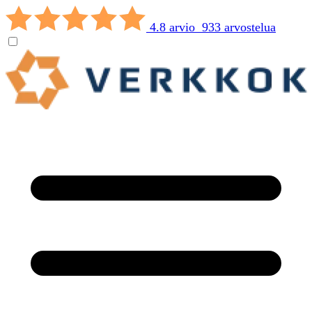
4.8 arvio 933 arvostelua