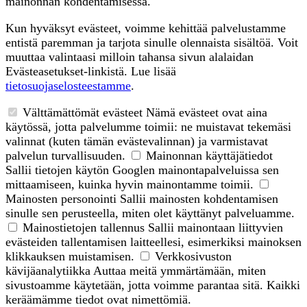
mainonnan kohdentamisessa.
Kun hyväksyt evästeet, voimme kehittää palvelustamme
entistä paremman ja tarjota sinulle olennaista sisältöä. Voit
muuttaa valintaasi milloin tahansa sivun alalaidan
Evästeasetukset-linkistä. Lue lisää
tietosuojaselosteestamme
.
Välttämättömät evästeet
Nämä evästeet ovat aina
käytössä, jotta palvelumme toimii: ne muistavat tekemäsi
valinnat (kuten tämän evästevalinnan) ja varmistavat
palvelun turvallisuuden.
Mainonnan käyttäjätiedot
Sallii tietojen käytön Googlen mainontapalveluissa sen
mittaamiseen, kuinka hyvin mainontamme toimii.
Mainosten personointi
Sallii mainosten kohdentamisen
sinulle sen perusteella, miten olet käyttänyt palveluamme.
Mainostietojen tallennus
Sallii mainontaan liittyvien
evästeiden tallentamisen laitteellesi, esimerkiksi mainoksen
klikkauksen muistamisen.
Verkkosivuston
kävijäanalytiikka
Auttaa meitä ymmärtämään, miten
sivustoamme käytetään, jotta voimme parantaa sitä. Kaikki
keräämämme tiedot ovat nimettömiä.