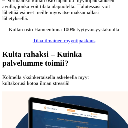
– Normaalisti kullan osto tapahtuu myyntipakkauksen
avulla, jonka voit tilata alapuolelta. Halutessasi voit
lähettää esineet meille myös itse maksamallasi
lähetyksellä.
Kullan osto Hämeenlinna 100% tyytyväisyystakuulla
Tilaa ilmainen myyntipakkaus
Kulta rahaksi – Kuinka
palvelumme toimii?
Kolmella yksinkertaisella askeleella myyt
kultakorusi kotoa ilman stressiä!