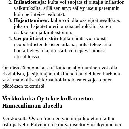
Inflaatiosuoja:
kulta voi suojata sijoittajia inflaation
vaikutuksilta, sillä sen arvo säilyy usein paremmin
kuin perinteiset valuutat.
Hajauttaminen:
kulta voi olla osa sijoitussalkkua,
joka on hajautettu eri omaisuusluokkiin, kuten
osakkeisiin ja kiinteistöihin.
Geopoliittiset riskit:
kullan hinta voi nousta
geopoliittisten kriisien aikana, mikä tekee siitä
houkuttelevan sijoituskohteen epävarmoissa
olosuhteissa.
On tärkeää huomata, että kultaan sijoittaminen voi olla
riskialtista, ja sijoittajan tulisi tehdä huolellinen harkinta
sekä mahdollisesti konsultoida talousneuvojaa ennen
päätöksen tekemistä.
Verkkokulta Oy tekee kullan oston
Hämeenlinnan alueella
Verkkokulta Oy on Suomen vanhin ja luotetuin kullan
osto-palvelu. Palvelumme on varustettu vuosikymmenien