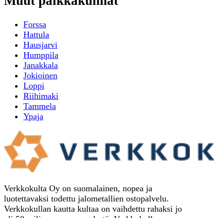
Muut paikkakunnat
Forssa
Hattula
Hausjarvi
Humppila
Janakkala
Jokioinen
Loppi
Riihimaki
Tammela
Ypaja
Verkkokulta Oy on suomalainen, nopea ja
luotettavaksi todettu jalometallien ostopalvelu.
Verkkokullan kautta kultaa on vaihdettu rahaksi jo