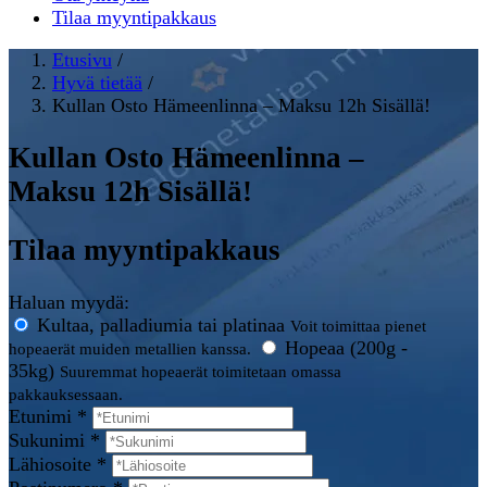
Tilaa myyntipakkaus
Etusivu
/
Hyvä tietää
/
Kullan Osto Hämeenlinna – Maksu 12h Sisällä!
Kullan Osto Hämeenlinna –
Maksu 12h Sisällä!
Tilaa myyntipakkaus
Haluan myydä:
Kultaa, palladiumia tai platinaa
Voit toimittaa pienet
Hopeaa (200g -
hopeaerät muiden metallien kanssa.
35kg)
Suuremmat hopeaerät toimitetaan omassa
pakkauksessaan.
Etunimi *
Sukunimi *
Lähiosoite *