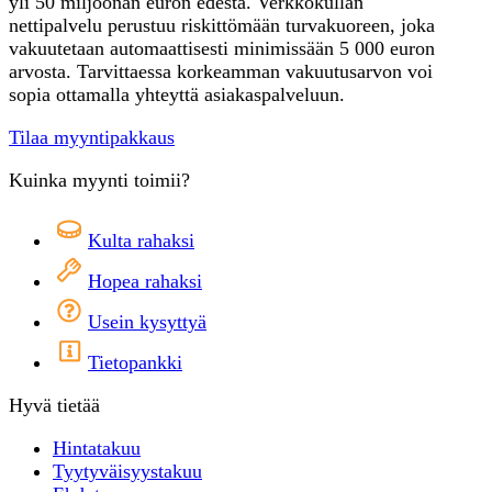
yli 50 miljoonan euron edestä. Verkkokullan
nettipalvelu perustuu riskittömään turvakuoreen, joka
vakuutetaan automaattisesti minimissään 5 000 euron
arvosta. Tarvittaessa korkeamman vakuutusarvon voi
sopia ottamalla yhteyttä asiakaspalveluun.
Tilaa myyntipakkaus
Kuinka myynti toimii?
Kulta rahaksi
Hopea rahaksi
Usein kysyttyä
Tietopankki
Hyvä tietää
Hintatakuu
Tyytyväisyystakuu