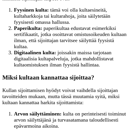
Fyysinen kulta:
tämä voi olla kultaesineitä,
kultaharkkoja tai kultarahoja, joita säilytetään
fyysisesti omassa hallussa.
Paperikulta:
paperikultaa edustavat esimerkiksi
sertifikaatit, jotka osoittavat omistusoikeuden kultaan
ilman, että sijoittajan tarvitsee säilyttää fyysistä
kultaa.
Digitaalinen kulta:
joissakin maissa tarjotaan
digitaalisia kultapalveluja, jotka mahdollistavat
kultaomistuksen ilman fyysistä hallintaa.
Miksi kultaan kannattaa sijoittaa?
Kullan sijoittamisen hyödyt voivat vaihdella sijoittajan
tavoitteiden mukaan, mutta tässä muutamia syitä, miksi
kultaan kannattaa harkita sijoittamista:
Arvon säilyttäminen:
kulta on perinteisesti toiminut
arvon säilyttäjänä ja turvasatamana taloudellisesti
epävarmoina aikoina.