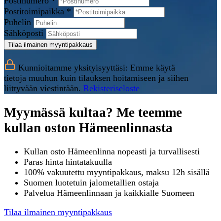
Postinumero *
Postitoimipaikka *
Puhelin
Sähköposti
Tilaa ilmainen myyntipakkaus
Kunnioitamme yksityisyyttäsi: Emme käytä
tietoja muuhun kuin tilauksen hoitamiseen ja siihen
liittyvään viestintään.
Rekisteriseloste
Myymässä kultaa? Me teemme
kullan oston Hämeenlinnasta
Kullan osto Hämeenlinna nopeasti ja turvallisesti
Paras hinta hintatakuulla
100% vakuutettu myyntipakkaus, maksu 12h sisällä
Suomen luotetuin jalometallien ostaja
Palvelua Hämeenlinnaan ja kaikkialle Suomeen
Tilaa ilmainen myyntipakkaus