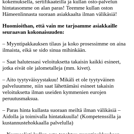
kokemuksella, sertifikaateilla ja kullan osto-palvelun
hintatasomme on alan paras! Teemme kullan oston
Hämeenlinnasta suoraan asiakkaalta ilman välikäsiä!
Huomioithan, että vain me tarjoamme asiakkaille
seuraavan kokonaisuuden:
– Myyntipakkauksen tilaus ja koko prosessimme on aina
ilmaista, eikä se sido sinua mihinkään.
– Saat halutessasi veloituksetta takaisin kaikki esineet,
jotka eivät ole jalometalleja (mm. kivet).
– Aito tyytyväisyystakuu! Mikäli et ole tyytyväinen
palveluumme, niin saat lähettämäsi esineet takaisin
veloituksetta ilman useiden kymmenien eurojen
peruutusmaksua.
– Paras hinta kullasta suoraan meiltä ilman välikäsiä –
Aidolla ja toimivalla hintatakuulla! (Kompetenssilla ja
kustannustehokkaalla palvelulla)