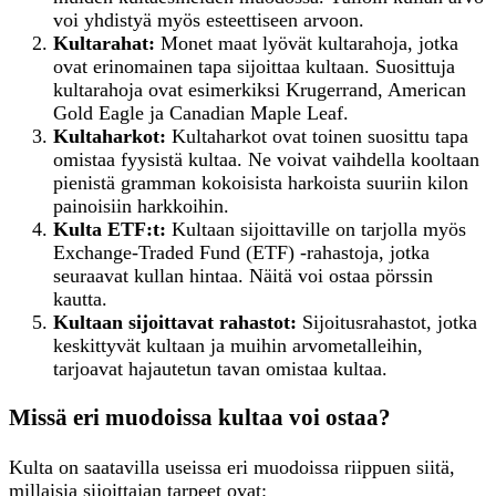
voi yhdistyä myös esteettiseen arvoon.
Kultarahat:
Monet maat lyövät kultarahoja, jotka
ovat erinomainen tapa sijoittaa kultaan. Suosittuja
kultarahoja ovat esimerkiksi Krugerrand, American
Gold Eagle ja Canadian Maple Leaf.
Kultaharkot:
Kultaharkot ovat toinen suosittu tapa
omistaa fyysistä kultaa. Ne voivat vaihdella kooltaan
pienistä gramman kokoisista harkoista suuriin kilon
painoisiin harkkoihin.
Kulta ETF:t:
Kultaan sijoittaville on tarjolla myös
Exchange-Traded Fund (ETF) -rahastoja, jotka
seuraavat kullan hintaa. Näitä voi ostaa pörssin
kautta.
Kultaan
s
ijoittavat
r
ahastot:
Sijoitusrahastot, jotka
keskittyvät kultaan ja muihin arvometalleihin,
tarjoavat hajautetun tavan omistaa kultaa.
Missä eri muodoissa kultaa voi ostaa?
Kulta on saatavilla useissa eri muodoissa riippuen siitä,
millaisia sijoittajan tarpeet ovat: