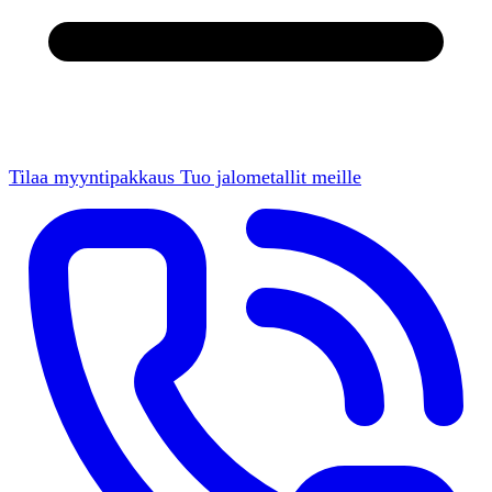
Tilaa myyntipakkaus
Tuo jalometallit meille