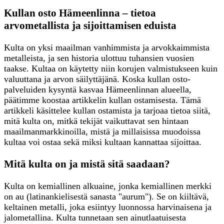
Kullan osto Hämeenlinna – tietoa
arvometallista ja sijoittamisen eduista
Kulta on yksi maailman vanhimmista ja arvokkaimmista
metalleista, ja sen historia ulottuu tuhansien vuosien
taakse. Kultaa on käytetty niin korujen valmistukseen kuin
valuuttana ja arvon säilyttäjänä. Koska kullan osto-
palveluiden kysyntä kasvaa Hämeenlinnan alueella,
päätimme koostaa artikkelin kullan ostamisesta. Tämä
artikkeli käsittelee kullan ostamista ja tarjoaa tietoa siitä,
mitä kulta on, mitkä tekijät vaikuttavat sen hintaan
maailmanmarkkinoilla, mistä ja millaisissa muodoissa
kultaa voi ostaa sekä miksi kultaan kannattaa sijoittaa.
Mitä kulta on ja mistä sitä saadaan?
Kulta on kemiallinen alkuaine, jonka kemiallinen merkki
on au (latinankielisestä sanasta "aurum"). Se on kiiltävä,
keltainen metalli, joka esiintyy luonnossa harvinaisena ja
jalometallina. Kulta tunnetaan sen ainutlaatuisesta