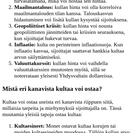
turvasatamana, mikä voi nostaa sen hintaa.
Maailmantalous:
kullan hinta voi olla korreloiva
maailmantalouden tilan kanssa. Talouskasvun
hidastuminen voi lisätä kullan kysyntää sijoituksena.
Geopoliittiset kriisit:
kullan hinta voi nousta
geopoliittisten jännitteiden tai kriisien seurauksena,
kun sijoittajat hakevat turvaa.
Inflaatio:
kulta on perinteinen inflaatiosuoja. Kun
inflaatio kasvaa, sijoittajat saattavat hankkia kultaa
arvon säilyttämiseksi.
Valuuttakurssit:
kullan hinta voi vaihdella
valuuttakurssien muutosten myötä, sillä se
noteerataan yleisesti Yhdysvaltain dollareissa.
Mistä eri kanavista kultaa voi ostaa?
Kultaa voi ostaa useista eri kanavista riippuen siitä,
millaisia tarpeita ja mieltymyksiä sijoittajalla on. Tässä
muutamia yleisiä tapoja ostaa kultaa:
K
ultaesineet:
Monet ostavat kultaa korujen tai
muiden kultaesineiden muodossa. Tällöin kullan arvo