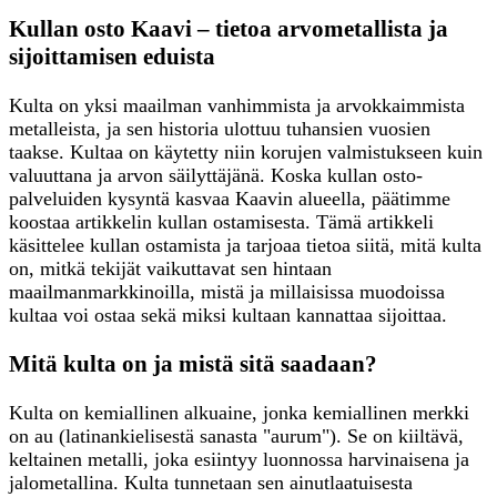
Kullan osto Kaavi – tietoa arvometallista ja
sijoittamisen eduista
Kulta on yksi maailman vanhimmista ja arvokkaimmista
metalleista, ja sen historia ulottuu tuhansien vuosien
taakse. Kultaa on käytetty niin korujen valmistukseen kuin
valuuttana ja arvon säilyttäjänä. Koska kullan osto-
palveluiden kysyntä kasvaa Kaavin alueella, päätimme
koostaa artikkelin kullan ostamisesta. Tämä artikkeli
käsittelee kullan ostamista ja tarjoaa tietoa siitä, mitä kulta
on, mitkä tekijät vaikuttavat sen hintaan
maailmanmarkkinoilla, mistä ja millaisissa muodoissa
kultaa voi ostaa sekä miksi kultaan kannattaa sijoittaa.
Mitä kulta on ja mistä sitä saadaan?
Kulta on kemiallinen alkuaine, jonka kemiallinen merkki
on au (latinankielisestä sanasta "aurum"). Se on kiiltävä,
keltainen metalli, joka esiintyy luonnossa harvinaisena ja
jalometallina. Kulta tunnetaan sen ainutlaatuisesta