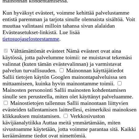
mainonnan kohdentamisessa.
Kun hyväksyt evästeet, voimme kehittää palvelustamme
entistä paremman ja tarjota sinulle olennaista sisältöä. Voit
muuttaa valintaasi milloin tahansa sivun alalaidan
Evästeasetukset-linkistä. Lue lisää
tietosuojaselosteestamme
.
Välttämättömät evästeet
Nämä evästeet ovat aina
käytössä, jotta palvelumme toimii: ne muistavat tekemäsi
valinnat (kuten tämän evästevalinnan) ja varmistavat
palvelun turvallisuuden.
Mainonnan käyttäjätiedot
Sallii tietojen käytön Googlen mainontapalveluissa sen
mittaamiseen, kuinka hyvin mainontamme toimii.
Mainosten personointi
Sallii mainosten kohdentamisen
sinulle sen perusteella, miten olet käyttänyt palveluamme.
Mainostietojen tallennus
Sallii mainontaan liittyvien
evästeiden tallentamisen laitteellesi, esimerkiksi mainoksen
klikkauksen muistamisen.
Verkkosivuston
kävijäanalytiikka
Auttaa meitä ymmärtämään, miten
sivustoamme käytetään, jotta voimme parantaa sitä. Kaikki
keräämämme tiedot ovat nimettömiä.