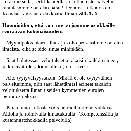
kokemuksella, sertifikaateilla ja kullan osto-palvelun
hintatasomme on alan paras! Teemme kullan oston
Kaavista suoraan asiakkaalta ilman välikäsiä!
Huomioithan, että vain me tarjoamme asiakkaille
seuraavan kokonaisuuden:
– Myyntipakkauksen tilaus ja koko prosessimme on aina
ilmaista, eikä se sido sinua mihinkään.
– Saat halutessasi veloituksetta takaisin kaikki esineet,
jotka eivät ole jalometalleja (mm. kivet).
– Aito tyytyväisyystakuu! Mikäli et ole tyytyväinen
palveluumme, niin saat lähettämäsi esineet takaisin
veloituksetta ilman useiden kymmenien eurojen
peruutusmaksua.
– Paras hinta kullasta suoraan meiltä ilman välikäsiä –
Aidolla ja toimivalla hintatakuulla! (Kompetenssilla ja
kustannustehokkaalla palvelulla)