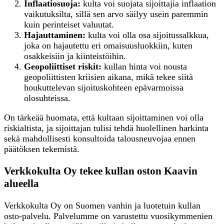
Inflaatiosuoja:
kulta voi suojata sijoittajia inflaation
vaikutuksilta, sillä sen arvo säilyy usein paremmin
kuin perinteiset valuutat.
Hajauttaminen:
kulta voi olla osa sijoitussalkkua,
joka on hajautettu eri omaisuusluokkiin, kuten
osakkeisiin ja kiinteistöihin.
Geopoliittiset riskit:
kullan hinta voi nousta
geopoliittisten kriisien aikana, mikä tekee siitä
houkuttelevan sijoituskohteen epävarmoissa
olosuhteissa.
On tärkeää huomata, että kultaan sijoittaminen voi olla
riskialtista, ja sijoittajan tulisi tehdä huolellinen harkinta
sekä mahdollisesti konsultoida talousneuvojaa ennen
päätöksen tekemistä.
Verkkokulta Oy tekee kullan oston Kaavin
alueella
Verkkokulta Oy on Suomen vanhin ja luotetuin kullan
osto-palvelu. Palvelumme on varustettu vuosikymmenien