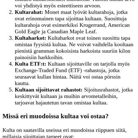
voi yhdistyä myös esteettiseen arvoon.
Kultarahat:
Monet maat lyövät kultarahoja, jotka
ovat erinomainen tapa sijoittaa kultaan. Suosittuja
kultarahoja ovat esimerkiksi Krugerrand, American
Gold Eagle ja Canadian Maple Leaf.
Kultaharkot:
Kultaharkot ovat toinen suosittu tapa
omistaa fyysistä kultaa. Ne voivat vaihdella kooltaan
pienistä gramman kokoisista harkoista suuriin kilon
painoisiin harkkoihin.
Kulta ETF:t:
Kultaan sijoittaville on tarjolla myös
Exchange-Traded Fund (ETF) -rahastoja, jotka
seuraavat kullan hintaa. Näitä voi ostaa pörssin
kautta.
Kultaan
s
ijoittavat
r
ahastot:
Sijoitusrahastot, jotka
keskittyvät kultaan ja muihin arvometalleihin,
tarjoavat hajautetun tavan omistaa kultaa.
Missä eri muodoissa kultaa voi ostaa?
Kulta on saatavilla useissa eri muodoissa riippuen siitä,
millaisia sijoittajan tarpeet ovat: