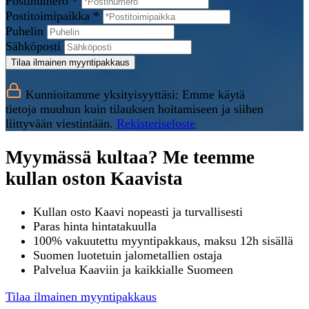
Postinumero *
Postitoimipaikka *
Puhelin
Sähköposti
Tilaa ilmainen myyntipakkaus
Kunnioitamme yksityisyyttäsi: Emme käytä
tietoja muuhun kuin tilauksen hoitamiseen ja siihen
liittyvään viestintään.
Rekisteriseloste
Myymässä kultaa? Me teemme
kullan oston Kaavista
Kullan osto Kaavi nopeasti ja turvallisesti
Paras hinta hintatakuulla
100% vakuutettu myyntipakkaus, maksu 12h sisällä
Suomen luotetuin jalometallien ostaja
Palvelua Kaaviin ja kaikkialle Suomeen
Tilaa ilmainen myyntipakkaus