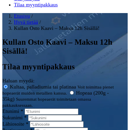
Tilaa myyntipakkaus
Etusivu
/
Hyvä tietää
/
Kullan Osto Kaavi – Maksu 12h Sisällä!
Kullan Osto Kaavi – Maksu 12h
Sisällä!
Tilaa myyntipakkaus
Haluan myydä:
Kultaa, palladiumia tai platinaa
Voit toimittaa pienet
Hopeaa (200g -
hopeaerät muiden metallien kanssa.
35kg)
Suuremmat hopeaerät toimitetaan omassa
pakkauksessaan.
Etunimi *
Sukunimi *
Lähiosoite *