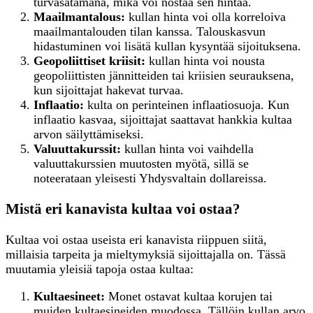
turvasatamana, mikä voi nostaa sen hintaa.
Maailmantalous:
kullan hinta voi olla korreloiva
maailmantalouden tilan kanssa. Talouskasvun
hidastuminen voi lisätä kullan kysyntää sijoituksena.
Geopoliittiset kriisit:
kullan hinta voi nousta
geopoliittisten jännitteiden tai kriisien seurauksena,
kun sijoittajat hakevat turvaa.
Inflaatio:
kulta on perinteinen inflaatiosuoja. Kun
inflaatio kasvaa, sijoittajat saattavat hankkia kultaa
arvon säilyttämiseksi.
Valuuttakurssit:
kullan hinta voi vaihdella
valuuttakurssien muutosten myötä, sillä se
noteerataan yleisesti Yhdysvaltain dollareissa.
Mistä eri kanavista kultaa voi ostaa?
Kultaa voi ostaa useista eri kanavista riippuen siitä,
millaisia tarpeita ja mieltymyksiä sijoittajalla on. Tässä
muutamia yleisiä tapoja ostaa kultaa:
K
ultaesineet:
Monet ostavat kultaa korujen tai
muiden kultaesineiden muodossa. Tällöin kullan arvo