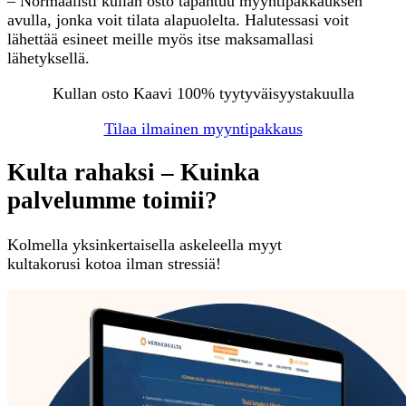
– Normaalisti kullan osto tapahtuu myyntipakkauksen
avulla, jonka voit tilata alapuolelta. Halutessasi voit
lähettää esineet meille myös itse maksamallasi
lähetyksellä.
Kullan osto Kaavi 100% tyytyväisyystakuulla
Tilaa ilmainen myyntipakkaus
Kulta rahaksi – Kuinka
palvelumme toimii?
Kolmella yksinkertaisella askeleella myyt
kultakorusi kotoa ilman stressiä!