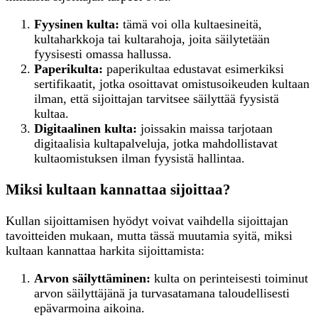
Fyysinen kulta:
tämä voi olla kultaesineitä,
kultaharkkoja tai kultarahoja, joita säilytetään
fyysisesti omassa hallussa.
Paperikulta:
paperikultaa edustavat esimerkiksi
sertifikaatit, jotka osoittavat omistusoikeuden kultaan
ilman, että sijoittajan tarvitsee säilyttää fyysistä
kultaa.
Digitaalinen kulta:
joissakin maissa tarjotaan
digitaalisia kultapalveluja, jotka mahdollistavat
kultaomistuksen ilman fyysistä hallintaa.
Miksi kultaan kannattaa sijoittaa?
Kullan sijoittamisen hyödyt voivat vaihdella sijoittajan
tavoitteiden mukaan, mutta tässä muutamia syitä, miksi
kultaan kannattaa harkita sijoittamista:
Arvon säilyttäminen:
kulta on perinteisesti toiminut
arvon säilyttäjänä ja turvasatamana taloudellisesti
epävarmoina aikoina.