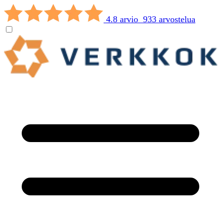
4.8 arvio 933 arvostelua