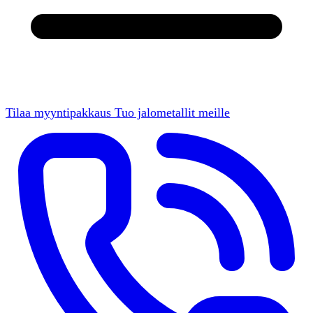
Tilaa myyntipakkaus
Tuo jalometallit meille