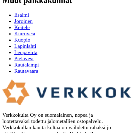
Muut paikkakunnat
Iisalmi
Joroinen
Keitele
Kiuruvesi
Kuopio
Lapinlahti
Leppavirta
Pielavesi
Rautalampi
Rautavaara
Verkkokulta Oy on suomalainen, nopea ja
luotettavaksi todettu jalometallien ostopalvelu.
Verkkokullan kautta kultaa on vaihdettu rahaksi jo