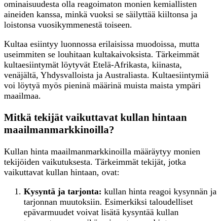
ominaisuudesta olla reagoimaton monien kemiallisten
aineiden kanssa, minkä vuoksi se säilyttää kiiltonsa ja
loistonsa vuosikymmenestä toiseen.
Kultaa esiintyy luonnossa erilaisissa muodoissa, mutta
useimmiten se louhitaan kultakaivoksista. Tärkeimmät
kultaesiintymät löytyvät Etelä-Afrikasta, kiinasta,
venäjältä, Yhdysvalloista ja Australiasta. Kultaesiintymiä
voi löytyä myös pieninä määrinä muista maista ympäri
maailmaa.
Mitkä tekijät vaikuttavat kullan hintaan
maailmanmarkkinoilla?
Kullan hinta maailmanmarkkinoilla määräytyy monien
tekijöiden vaikutuksesta. Tärkeimmät tekijät, jotka
vaikuttavat kullan hintaan, ovat:
Kysyntä ja tarjonta:
kullan hinta reagoi kysynnän ja
tarjonnan muutoksiin. Esimerkiksi taloudelliset
epävarmuudet voivat lisätä kysyntää kullan