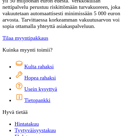
yli 50 miljoonan euron edestä. Verkkokullan
nettipalvelu perustuu riskittömään turvakuoreen, joka
vakuutetaan automaattisesti minimissään 5 000 euron
arvosta. Tarvittaessa korkeamman vakuutusarvon voi
sopia ottamalla yhteyttä asiakaspalveluun.
Tilaa myyntipakkaus
Kuinka myynti toimii?
Kulta rahaksi
Hopea rahaksi
Usein kysyttyä
Tietopankki
Hyvä tietää
Hintatakuu
Tyytyväisyystakuu