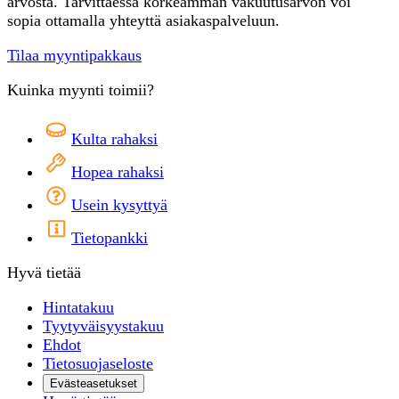
arvosta. Tarvittaessa korkeamman vakuutusarvon voi
sopia ottamalla yhteyttä asiakaspalveluun.
Tilaa myyntipakkaus
Kuinka myynti toimii?
Kulta rahaksi
Hopea rahaksi
Usein kysyttyä
Tietopankki
Hyvä tietää
Hintatakuu
Tyytyväisyystakuu
Ehdot
Tietosuojaseloste
Evästeasetukset