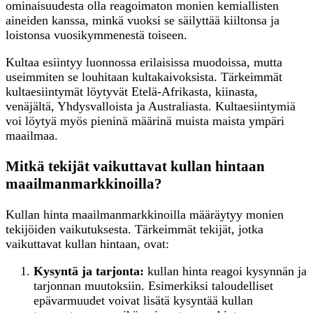
ominaisuudesta olla reagoimaton monien kemiallisten
aineiden kanssa, minkä vuoksi se säilyttää kiiltonsa ja
loistonsa vuosikymmenestä toiseen.
Kultaa esiintyy luonnossa erilaisissa muodoissa, mutta
useimmiten se louhitaan kultakaivoksista. Tärkeimmät
kultaesiintymät löytyvät Etelä-Afrikasta, kiinasta,
venäjältä, Yhdysvalloista ja Australiasta. Kultaesiintymiä
voi löytyä myös pieninä määrinä muista maista ympäri
maailmaa.
Mitkä tekijät vaikuttavat kullan hintaan
maailmanmarkkinoilla?
Kullan hinta maailmanmarkkinoilla määräytyy monien
tekijöiden vaikutuksesta. Tärkeimmät tekijät, jotka
vaikuttavat kullan hintaan, ovat:
Kysyntä ja tarjonta:
kullan hinta reagoi kysynnän ja
tarjonnan muutoksiin. Esimerkiksi taloudelliset
epävarmuudet voivat lisätä kysyntää kullan