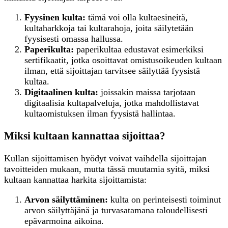
Fyysinen kulta:
tämä voi olla kultaesineitä,
kultaharkkoja tai kultarahoja, joita säilytetään
fyysisesti omassa hallussa.
Paperikulta:
paperikultaa edustavat esimerkiksi
sertifikaatit, jotka osoittavat omistusoikeuden kultaan
ilman, että sijoittajan tarvitsee säilyttää fyysistä
kultaa.
Digitaalinen kulta:
joissakin maissa tarjotaan
digitaalisia kultapalveluja, jotka mahdollistavat
kultaomistuksen ilman fyysistä hallintaa.
Miksi kultaan kannattaa sijoittaa?
Kullan sijoittamisen hyödyt voivat vaihdella sijoittajan
tavoitteiden mukaan, mutta tässä muutamia syitä, miksi
kultaan kannattaa harkita sijoittamista:
Arvon säilyttäminen:
kulta on perinteisesti toiminut
arvon säilyttäjänä ja turvasatamana taloudellisesti
epävarmoina aikoina.