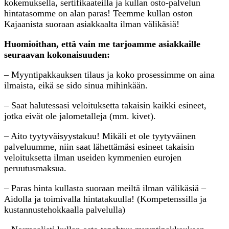
kokemuksella, sertifikaateilla ja kullan osto-palvelun
hintatasomme on alan paras! Teemme kullan oston
Kajaanista suoraan asiakkaalta ilman välikäsiä!
Huomioithan, että vain me tarjoamme asiakkaille
seuraavan kokonaisuuden:
– Myyntipakkauksen tilaus ja koko prosessimme on aina
ilmaista, eikä se sido sinua mihinkään.
– Saat halutessasi veloituksetta takaisin kaikki esineet,
jotka eivät ole jalometalleja (mm. kivet).
– Aito tyytyväisyystakuu! Mikäli et ole tyytyväinen
palveluumme, niin saat lähettämäsi esineet takaisin
veloituksetta ilman useiden kymmenien eurojen
peruutusmaksua.
– Paras hinta kullasta suoraan meiltä ilman välikäsiä –
Aidolla ja toimivalla hintatakuulla! (Kompetenssilla ja
kustannustehokkaalla palvelulla)