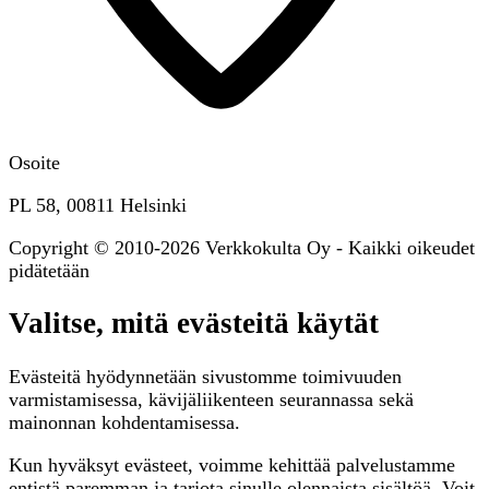
Osoite
PL 58, 00811 Helsinki
Copyright © 2010-2026 Verkkokulta Oy - Kaikki oikeudet
pidätetään
Valitse, mitä evästeitä käytät
Evästeitä hyödynnetään sivustomme toimivuuden
varmistamisessa, kävijäliikenteen seurannassa sekä
mainonnan kohdentamisessa.
Kun hyväksyt evästeet, voimme kehittää palvelustamme
entistä paremman ja tarjota sinulle olennaista sisältöä. Voit