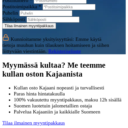
Postinumero *
Postitoimipaikka *
Puhelin
Sähköposti
Tilaa ilmainen myyntipakkaus
Kunnioitamme yksityisyyttäsi: Emme käytä
tietoja muuhun kuin tilauksen hoitamiseen ja siihen
liittyvään viestintään.
Rekisteriseloste
Myymässä kultaa? Me teemme
kullan oston Kajaanista
Kullan osto Kajaani nopeasti ja turvallisesti
Paras hinta hintatakuulla
100% vakuutettu myyntipakkaus, maksu 12h sisällä
Suomen luotetuin jalometallien ostaja
Palvelua Kajaaniin ja kaikkialle Suomeen
Tilaa ilmainen myyntipakkaus