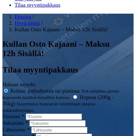
Tilaa myyntipakkaus
Etusivu
/
Hyvä tietää
/
Kullan Osto Kajaani – Maksu 12h Sisällä!
Kullan Osto Kajaani – Maksu
12h Sisällä!
Tilaa myyntipakkaus
Haluan myydä:
Kultaa, palladiumia tai platinaa
Voit toimittaa pienet
Hopeaa (200g -
hopeaerät muiden metallien kanssa.
35kg)
Suuremmat hopeaerät toimitetaan omassa
pakkauksessaan.
Etunimi *
Sukunimi *
Lähiosoite *