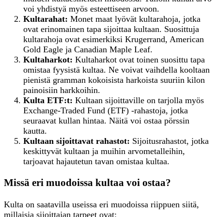
voi yhdistyä myös esteettiseen arvoon.
Kultarahat:
Monet maat lyövät kultarahoja, jotka
ovat erinomainen tapa sijoittaa kultaan. Suosittuja
kultarahoja ovat esimerkiksi Krugerrand, American
Gold Eagle ja Canadian Maple Leaf.
Kultaharkot:
Kultaharkot ovat toinen suosittu tapa
omistaa fyysistä kultaa. Ne voivat vaihdella kooltaan
pienistä gramman kokoisista harkoista suuriin kilon
painoisiin harkkoihin.
Kulta ETF:t:
Kultaan sijoittaville on tarjolla myös
Exchange-Traded Fund (ETF) -rahastoja, jotka
seuraavat kullan hintaa. Näitä voi ostaa pörssin
kautta.
Kultaan
s
ijoittavat
r
ahastot:
Sijoitusrahastot, jotka
keskittyvät kultaan ja muihin arvometalleihin,
tarjoavat hajautetun tavan omistaa kultaa.
Missä eri muodoissa kultaa voi ostaa?
Kulta on saatavilla useissa eri muodoissa riippuen siitä,
millaisia sijoittajan tarpeet ovat: