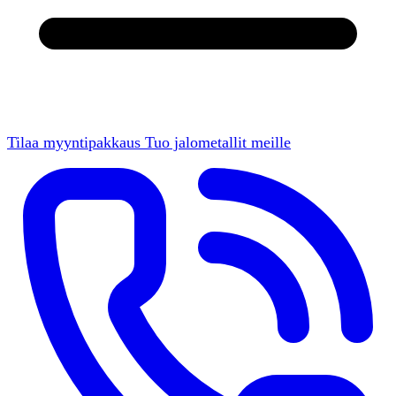
Tilaa myyntipakkaus
Tuo jalometallit meille