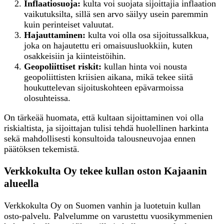
Inflaatiosuoja:
kulta voi suojata sijoittajia inflaation
vaikutuksilta, sillä sen arvo säilyy usein paremmin
kuin perinteiset valuutat.
Hajauttaminen:
kulta voi olla osa sijoitussalkkua,
joka on hajautettu eri omaisuusluokkiin, kuten
osakkeisiin ja kiinteistöihin.
Geopoliittiset riskit:
kullan hinta voi nousta
geopoliittisten kriisien aikana, mikä tekee siitä
houkuttelevan sijoituskohteen epävarmoissa
olosuhteissa.
On tärkeää huomata, että kultaan sijoittaminen voi olla
riskialtista, ja sijoittajan tulisi tehdä huolellinen harkinta
sekä mahdollisesti konsultoida talousneuvojaa ennen
päätöksen tekemistä.
Verkkokulta Oy tekee kullan oston Kajaanin
alueella
Verkkokulta Oy on Suomen vanhin ja luotetuin kullan
osto-palvelu. Palvelumme on varustettu vuosikymmenien