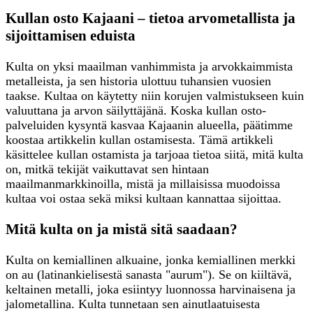
Kullan osto Kajaani – tietoa arvometallista ja
sijoittamisen eduista
Kulta on yksi maailman vanhimmista ja arvokkaimmista
metalleista, ja sen historia ulottuu tuhansien vuosien
taakse. Kultaa on käytetty niin korujen valmistukseen kuin
valuuttana ja arvon säilyttäjänä. Koska kullan osto-
palveluiden kysyntä kasvaa Kajaanin alueella, päätimme
koostaa artikkelin kullan ostamisesta. Tämä artikkeli
käsittelee kullan ostamista ja tarjoaa tietoa siitä, mitä kulta
on, mitkä tekijät vaikuttavat sen hintaan
maailmanmarkkinoilla, mistä ja millaisissa muodoissa
kultaa voi ostaa sekä miksi kultaan kannattaa sijoittaa.
Mitä kulta on ja mistä sitä saadaan?
Kulta on kemiallinen alkuaine, jonka kemiallinen merkki
on au (latinankielisestä sanasta "aurum"). Se on kiiltävä,
keltainen metalli, joka esiintyy luonnossa harvinaisena ja
jalometallina. Kulta tunnetaan sen ainutlaatuisesta