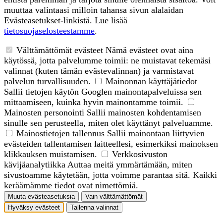
muuttaa valintaasi milloin tahansa sivun alalaidan
Evästeasetukset-linkistä. Lue lisää
tietosuojaselosteestamme
.
Välttämättömät evästeet
Nämä evästeet ovat aina
käytössä, jotta palvelumme toimii: ne muistavat tekemäsi
valinnat (kuten tämän evästevalinnan) ja varmistavat
palvelun turvallisuuden.
Mainonnan käyttäjätiedot
Sallii tietojen käytön Googlen mainontapalveluissa sen
mittaamiseen, kuinka hyvin mainontamme toimii.
Mainosten personointi
Sallii mainosten kohdentamisen
sinulle sen perusteella, miten olet käyttänyt palveluamme.
Mainostietojen tallennus
Sallii mainontaan liittyvien
evästeiden tallentamisen laitteellesi, esimerkiksi mainoksen
klikkauksen muistamisen.
Verkkosivuston
kävijäanalytiikka
Auttaa meitä ymmärtämään, miten
sivustoamme käytetään, jotta voimme parantaa sitä. Kaikki
keräämämme tiedot ovat nimettömiä.
Muuta evästeasetuksia
Vain välttämättömät
Hyväksy evästeet
Tallenna valinnat