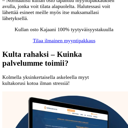
– Normaalisti kullan osto tapahtuu myyntipakkauksen
avulla, jonka voit tilata alapuolelta. Halutessasi voit
lähettää esineet meille myös itse maksamallasi
lähetyksellä.
Kullan osto Kajaani 100% tyytyväisyystakuulla
Tilaa ilmainen myyntipakkaus
Kulta rahaksi – Kuinka
palvelumme toimii?
Kolmella yksinkertaisella askeleella myyt
kultakorusi kotoa ilman stressiä!