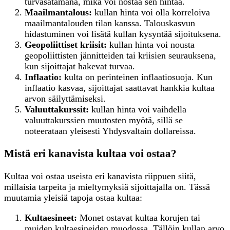
turvasatamana, mikä voi nostaa sen hintaa.
Maailmantalous:
kullan hinta voi olla korreloiva
maailmantalouden tilan kanssa. Talouskasvun
hidastuminen voi lisätä kullan kysyntää sijoituksena.
Geopoliittiset kriisit:
kullan hinta voi nousta
geopoliittisten jännitteiden tai kriisien seurauksena,
kun sijoittajat hakevat turvaa.
Inflaatio:
kulta on perinteinen inflaatiosuoja. Kun
inflaatio kasvaa, sijoittajat saattavat hankkia kultaa
arvon säilyttämiseksi.
Valuuttakurssit:
kullan hinta voi vaihdella
valuuttakurssien muutosten myötä, sillä se
noteerataan yleisesti Yhdysvaltain dollareissa.
Mistä eri kanavista kultaa voi ostaa?
Kultaa voi ostaa useista eri kanavista riippuen siitä,
millaisia tarpeita ja mieltymyksiä sijoittajalla on. Tässä
muutamia yleisiä tapoja ostaa kultaa:
K
ultaesineet:
Monet ostavat kultaa korujen tai
muiden kultaesineiden muodossa. Tällöin kullan arvo