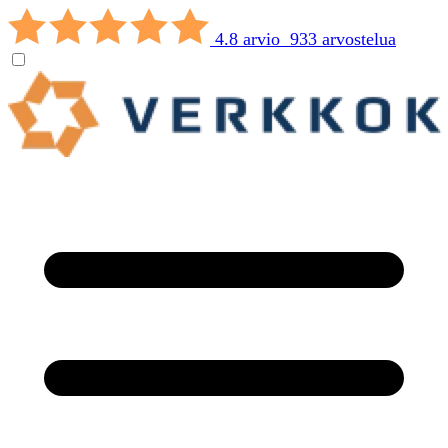
4.8 arvio 933 arvostelua