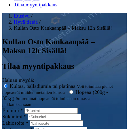
Tilaa myyntipakkaus
Etusivu
/
Hyvä tietää
/
Kullan Osto Kankaanpää – Maksu 12h Sisällä!
Kullan Osto Kankaanpää –
Maksu 12h Sisällä!
Tilaa myyntipakkaus
Haluan myydä:
Kultaa, palladiumia tai platinaa
Voit toimittaa pienet
Hopeaa (200g -
hopeaerät muiden metallien kanssa.
35kg)
Suuremmat hopeaerät toimitetaan omassa
pakkauksessaan.
Etunimi *
Sukunimi *
Lähiosoite *