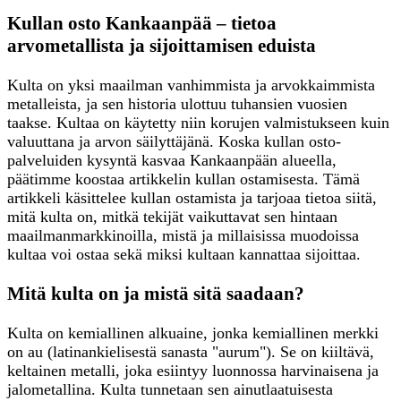
Kullan osto Kankaanpää – tietoa
arvometallista ja sijoittamisen eduista
Kulta on yksi maailman vanhimmista ja arvokkaimmista
metalleista, ja sen historia ulottuu tuhansien vuosien
taakse. Kultaa on käytetty niin korujen valmistukseen kuin
valuuttana ja arvon säilyttäjänä. Koska kullan osto-
palveluiden kysyntä kasvaa Kankaanpään alueella,
päätimme koostaa artikkelin kullan ostamisesta. Tämä
artikkeli käsittelee kullan ostamista ja tarjoaa tietoa siitä,
mitä kulta on, mitkä tekijät vaikuttavat sen hintaan
maailmanmarkkinoilla, mistä ja millaisissa muodoissa
kultaa voi ostaa sekä miksi kultaan kannattaa sijoittaa.
Mitä kulta on ja mistä sitä saadaan?
Kulta on kemiallinen alkuaine, jonka kemiallinen merkki
on au (latinankielisestä sanasta "aurum"). Se on kiiltävä,
keltainen metalli, joka esiintyy luonnossa harvinaisena ja
jalometallina. Kulta tunnetaan sen ainutlaatuisesta