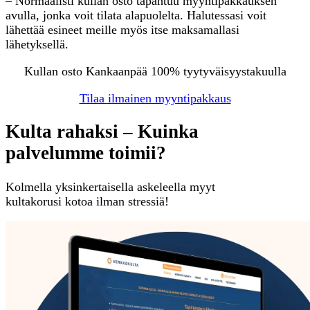
– Normaalisti kullan osto tapahtuu myyntipakkauksen
avulla, jonka voit tilata alapuolelta. Halutessasi voit
lähettää esineet meille myös itse maksamallasi
lähetyksellä.
Kullan osto Kankaanpää 100% tyytyväisyystakuulla
Tilaa ilmainen myyntipakkaus
Kulta rahaksi – Kuinka
palvelumme toimii?
Kolmella yksinkertaisella askeleella myyt
kultakorusi kotoa ilman stressiä!