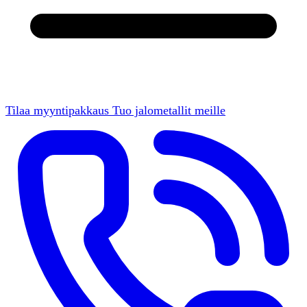
Tilaa myyntipakkaus
Tuo jalometallit meille