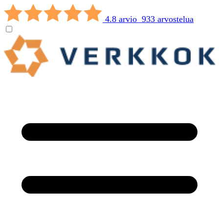
4.8 arvio 933 arvostelua