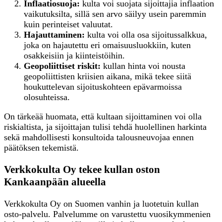
Inflaatiosuoja:
kulta voi suojata sijoittajia inflaation
vaikutuksilta, sillä sen arvo säilyy usein paremmin
kuin perinteiset valuutat.
Hajauttaminen:
kulta voi olla osa sijoitussalkkua,
joka on hajautettu eri omaisuusluokkiin, kuten
osakkeisiin ja kiinteistöihin.
Geopoliittiset riskit:
kullan hinta voi nousta
geopoliittisten kriisien aikana, mikä tekee siitä
houkuttelevan sijoituskohteen epävarmoissa
olosuhteissa.
On tärkeää huomata, että kultaan sijoittaminen voi olla
riskialtista, ja sijoittajan tulisi tehdä huolellinen harkinta
sekä mahdollisesti konsultoida talousneuvojaa ennen
päätöksen tekemistä.
Verkkokulta Oy tekee kullan oston
Kankaanpään alueella
Verkkokulta Oy on Suomen vanhin ja luotetuin kullan
osto-palvelu. Palvelumme on varustettu vuosikymmenien