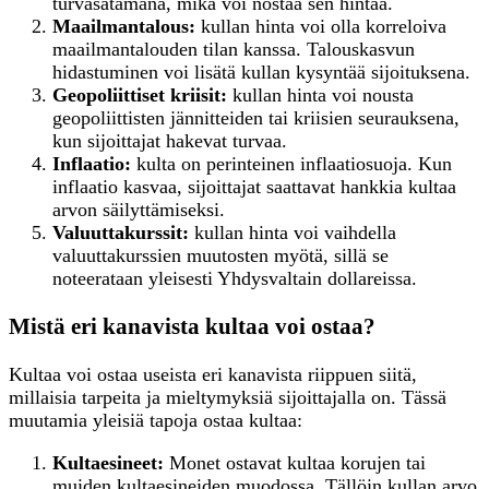
turvasatamana, mikä voi nostaa sen hintaa.
Maailmantalous:
kullan hinta voi olla korreloiva
maailmantalouden tilan kanssa. Talouskasvun
hidastuminen voi lisätä kullan kysyntää sijoituksena.
Geopoliittiset kriisit:
kullan hinta voi nousta
geopoliittisten jännitteiden tai kriisien seurauksena,
kun sijoittajat hakevat turvaa.
Inflaatio:
kulta on perinteinen inflaatiosuoja. Kun
inflaatio kasvaa, sijoittajat saattavat hankkia kultaa
arvon säilyttämiseksi.
Valuuttakurssit:
kullan hinta voi vaihdella
valuuttakurssien muutosten myötä, sillä se
noteerataan yleisesti Yhdysvaltain dollareissa.
Mistä eri kanavista kultaa voi ostaa?
Kultaa voi ostaa useista eri kanavista riippuen siitä,
millaisia tarpeita ja mieltymyksiä sijoittajalla on. Tässä
muutamia yleisiä tapoja ostaa kultaa:
K
ultaesineet:
Monet ostavat kultaa korujen tai
muiden kultaesineiden muodossa. Tällöin kullan arvo