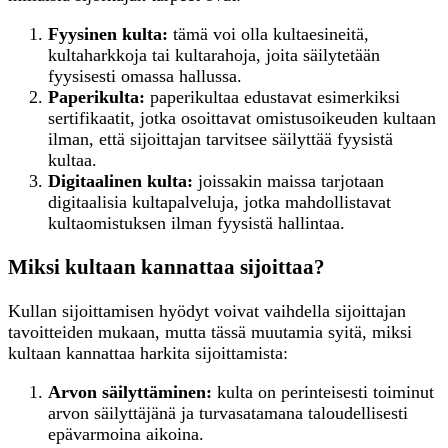
Fyysinen kulta:
tämä voi olla kultaesineitä,
kultaharkkoja tai kultarahoja, joita säilytetään
fyysisesti omassa hallussa.
Paperikulta:
paperikultaa edustavat esimerkiksi
sertifikaatit, jotka osoittavat omistusoikeuden kultaan
ilman, että sijoittajan tarvitsee säilyttää fyysistä
kultaa.
Digitaalinen kulta:
joissakin maissa tarjotaan
digitaalisia kultapalveluja, jotka mahdollistavat
kultaomistuksen ilman fyysistä hallintaa.
Miksi kultaan kannattaa sijoittaa?
Kullan sijoittamisen hyödyt voivat vaihdella sijoittajan
tavoitteiden mukaan, mutta tässä muutamia syitä, miksi
kultaan kannattaa harkita sijoittamista:
Arvon säilyttäminen:
kulta on perinteisesti toiminut
arvon säilyttäjänä ja turvasatamana taloudellisesti
epävarmoina aikoina.