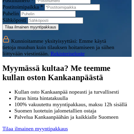
Postinumero *
Postitoimipaikka *
Puhelin
Sähköposti
Tilaa ilmainen myyntipakkaus
Kunnioitamme yksityisyyttäsi: Emme käytä
tietoja muuhun kuin tilauksen hoitamiseen ja siihen
liittyvään viestintään.
Rekisteriseloste
Myymässä kultaa? Me teemme
kullan oston Kankaanpäästä
Kullan osto Kankaanpää nopeasti ja turvallisesti
Paras hinta hintatakuulla
100% vakuutettu myyntipakkaus, maksu 12h sisällä
Suomen luotetuin jalometallien ostaja
Palvelua Kankaanpäähän ja kaikkialle Suomeen
Tilaa ilmainen myyntipakkaus