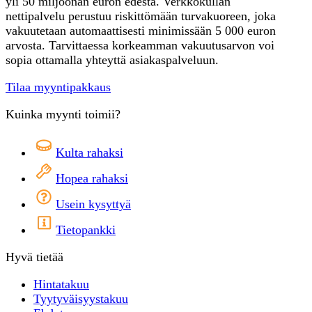
yli 50 miljoonan euron edestä. Verkkokullan
nettipalvelu perustuu riskittömään turvakuoreen, joka
vakuutetaan automaattisesti minimissään 5 000 euron
arvosta. Tarvittaessa korkeamman vakuutusarvon voi
sopia ottamalla yhteyttä asiakaspalveluun.
Tilaa myyntipakkaus
Kuinka myynti toimii?
Kulta rahaksi
Hopea rahaksi
Usein kysyttyä
Tietopankki
Hyvä tietää
Hintatakuu
Tyytyväisyystakuu