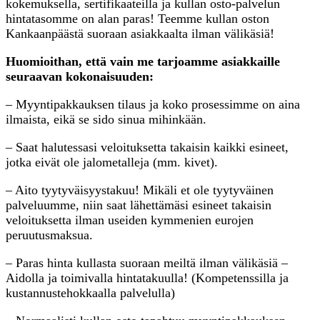
kokemuksella, sertifikaateilla ja kullan osto-palvelun
hintatasomme on alan paras! Teemme kullan oston
Kankaanpäästä suoraan asiakkaalta ilman välikäsiä!
Huomioithan, että vain me tarjoamme asiakkaille
seuraavan kokonaisuuden:
– Myyntipakkauksen tilaus ja koko prosessimme on aina
ilmaista, eikä se sido sinua mihinkään.
– Saat halutessasi veloituksetta takaisin kaikki esineet,
jotka eivät ole jalometalleja (mm. kivet).
– Aito tyytyväisyystakuu! Mikäli et ole tyytyväinen
palveluumme, niin saat lähettämäsi esineet takaisin
veloituksetta ilman useiden kymmenien eurojen
peruutusmaksua.
– Paras hinta kullasta suoraan meiltä ilman välikäsiä –
Aidolla ja toimivalla hintatakuulla! (Kompetenssilla ja
kustannustehokkaalla palvelulla)