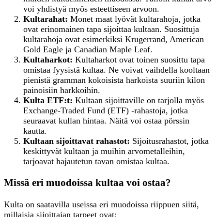
voi yhdistyä myös esteettiseen arvoon.
Kultarahat:
Monet maat lyövät kultarahoja, jotka
ovat erinomainen tapa sijoittaa kultaan. Suosittuja
kultarahoja ovat esimerkiksi Krugerrand, American
Gold Eagle ja Canadian Maple Leaf.
Kultaharkot:
Kultaharkot ovat toinen suosittu tapa
omistaa fyysistä kultaa. Ne voivat vaihdella kooltaan
pienistä gramman kokoisista harkoista suuriin kilon
painoisiin harkkoihin.
Kulta ETF:t:
Kultaan sijoittaville on tarjolla myös
Exchange-Traded Fund (ETF) -rahastoja, jotka
seuraavat kullan hintaa. Näitä voi ostaa pörssin
kautta.
Kultaan
s
ijoittavat
r
ahastot:
Sijoitusrahastot, jotka
keskittyvät kultaan ja muihin arvometalleihin,
tarjoavat hajautetun tavan omistaa kultaa.
Missä eri muodoissa kultaa voi ostaa?
Kulta on saatavilla useissa eri muodoissa riippuen siitä,
millaisia sijoittajan tarpeet ovat: