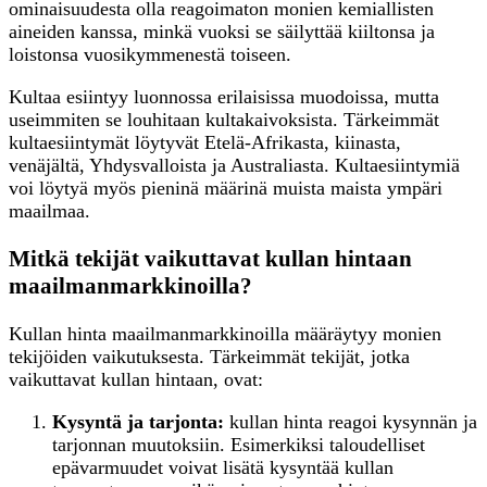
ominaisuudesta olla reagoimaton monien kemiallisten
aineiden kanssa, minkä vuoksi se säilyttää kiiltonsa ja
loistonsa vuosikymmenestä toiseen.
Kultaa esiintyy luonnossa erilaisissa muodoissa, mutta
useimmiten se louhitaan kultakaivoksista. Tärkeimmät
kultaesiintymät löytyvät Etelä-Afrikasta, kiinasta,
venäjältä, Yhdysvalloista ja Australiasta. Kultaesiintymiä
voi löytyä myös pieninä määrinä muista maista ympäri
maailmaa.
Mitkä tekijät vaikuttavat kullan hintaan
maailmanmarkkinoilla?
Kullan hinta maailmanmarkkinoilla määräytyy monien
tekijöiden vaikutuksesta. Tärkeimmät tekijät, jotka
vaikuttavat kullan hintaan, ovat:
Kysyntä ja tarjonta:
kullan hinta reagoi kysynnän ja
tarjonnan muutoksiin. Esimerkiksi taloudelliset
epävarmuudet voivat lisätä kysyntää kullan