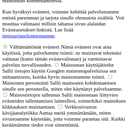
mainonnan kohdentamisessa.
Kun hyväksyt evästeet, voimme kehittää palvelustamme
entistä paremman ja tarjota sinulle olennaista sisältöä. Voit
muuttaa valintaasi milloin tahansa sivun alalaidan
Evästeasetukset-linkistä. Lue lisää
tietosuojaselosteestamme
.
Välttämättömät evästeet
Nämä evästeet ovat aina
käytössä, jotta palvelumme toimii: ne muistavat tekemäsi
valinnat (kuten tämän evästevalinnan) ja varmistavat
palvelun turvallisuuden.
Mainonnan käyttäjätiedot
Sallii tietojen käytön Googlen mainontapalveluissa sen
mittaamiseen, kuinka hyvin mainontamme toimii.
Mainosten personointi
Sallii mainosten kohdentamisen
sinulle sen perusteella, miten olet käyttänyt palveluamme.
Mainostietojen tallennus
Sallii mainontaan liittyvien
evästeiden tallentamisen laitteellesi, esimerkiksi mainoksen
klikkauksen muistamisen.
Verkkosivuston
kävijäanalytiikka
Auttaa meitä ymmärtämään, miten
sivustoamme käytetään, jotta voimme parantaa sitä. Kaikki
keräämämme tiedot ovat nimettömiä.