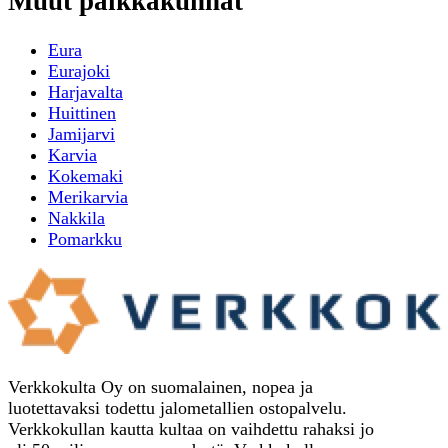
Muut paikkakunnat
Eura
Eurajoki
Harjavalta
Huittinen
Jamijarvi
Karvia
Kokemaki
Merikarvia
Nakkila
Pomarkku
Verkkokulta Oy on suomalainen, nopea ja
luotettavaksi todettu jalometallien ostopalvelu.
Verkkokullan kautta kultaa on vaihdettu rahaksi jo