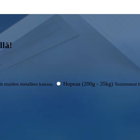
llä!
Hopeaa (200g - 35kg)
rät muiden metallien kanssa.
Suuremmat h