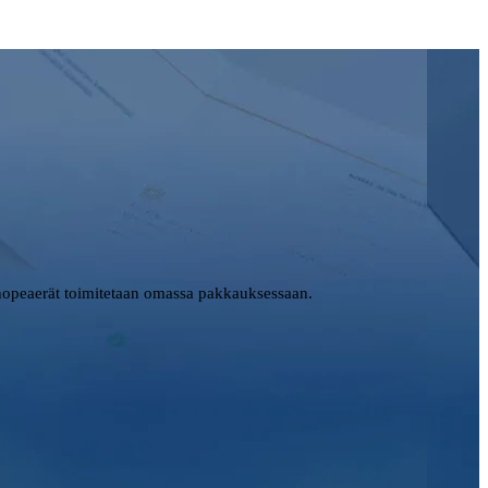
opeaerät toimitetaan omassa pakkauksessaan.