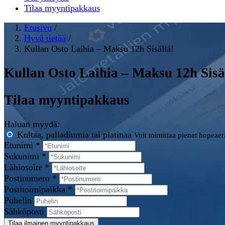
Tilaa myyntipakkaus
Etusivu
/
Hyvä tietää
/
Kullan Osto Laihia – Maksu 12h Sisällä!
Kullan Osto Laihia – Maksu 12h Sisä
Tilaa myyntipakkaus
Haluan myydä:
Kultaa, palladiumia tai platinaa
Voit toimittaa pienet hopeae
Etunimi *
Sukunimi *
Lähiosoite *
Postinumero *
Postitoimipaikka *
Puhelin
Sähköposti
Tilaa ilmainen myyntipakkaus