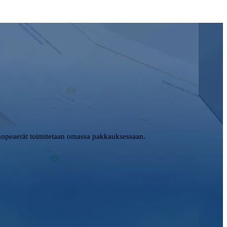
opeaerät toimitetaan omassa pakkauksessaan.