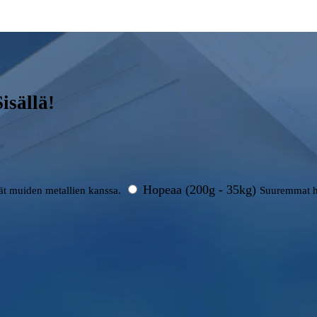
isällä!
Hopeaa (200g - 35kg)
rät muiden metallien kanssa.
Suuremmat h