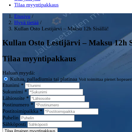
Tilaa myyntipakkaus
Etusivu
/
Hyvä tietää
/
Kullan Osto Lestijärvi – Maksu 12h Sisällä!
Kullan Osto Lestijärvi – Maksu 12h S
Tilaa myyntipakkaus
Haluan myydä:
Kultaa, palladiumia tai platinaa
Voit toimittaa pienet hopeae
Etunimi *
Sukunimi *
Lähiosoite *
Postinumero *
Postitoimipaikka *
Puhelin
Sähköposti
Tilaa ilmainen myyntipakkaus