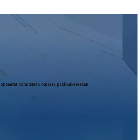
opeaerät toimitetaan omassa pakkauksessaan.