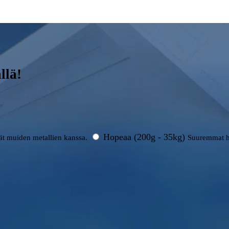
llä!
Hopeaa (200g - 35kg)
rät muiden metallien kanssa.
Suuremmat h