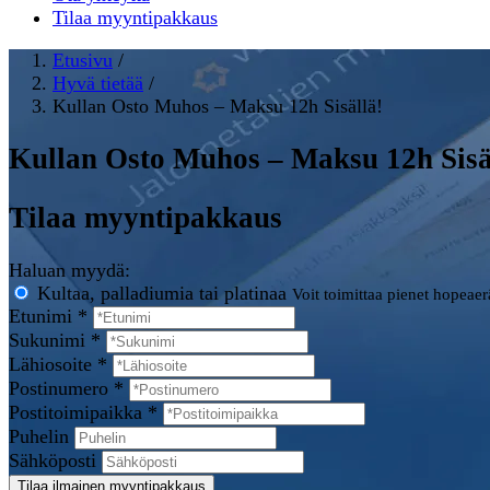
Tilaa myyntipakkaus
Etusivu
/
Hyvä tietää
/
Kullan Osto Muhos – Maksu 12h Sisällä!
Kullan Osto Muhos – Maksu 12h Sisä
Tilaa myyntipakkaus
Haluan myydä:
Kultaa, palladiumia tai platinaa
Voit toimittaa pienet hopeae
Etunimi *
Sukunimi *
Lähiosoite *
Postinumero *
Postitoimipaikka *
Puhelin
Sähköposti
Tilaa ilmainen myyntipakkaus