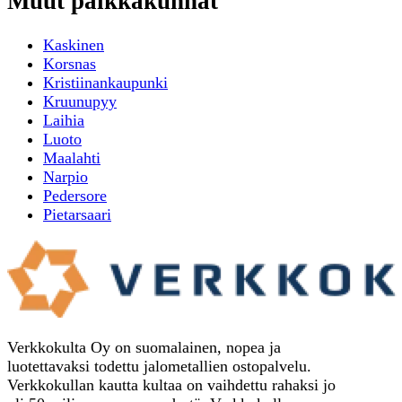
Muut paikkakunnat
Kaskinen
Korsnas
Kristiinankaupunki
Kruunupyy
Laihia
Luoto
Maalahti
Narpio
Pedersore
Pietarsaari
Verkkokulta Oy on suomalainen, nopea ja
luotettavaksi todettu jalometallien ostopalvelu.
Verkkokullan kautta kultaa on vaihdettu rahaksi jo