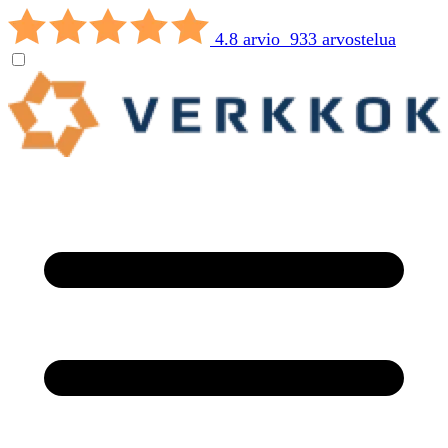
4.8 arvio 933 arvostelua