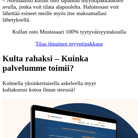
– Normaalisti kullan osto tapahtuu myyntipakkauksen
avulla, jonka voit tilata alapuolelta. Halutessasi voit
lähettää esineet meille myös itse maksamallasi
lähetyksellä.
Kullan osto Mustasaari 100% tyytyväisyystakuulla
Tilaa ilmainen myyntipakkaus
Kulta rahaksi – Kuinka
palvelumme toimii?
Kolmella yksinkertaisella askeleella myyt
kultakorusi kotoa ilman stressiä!