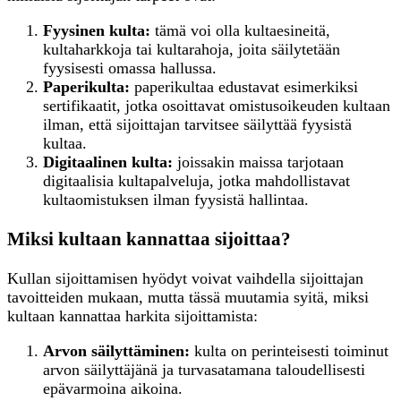
Fyysinen kulta:
tämä voi olla kultaesineitä,
kultaharkkoja tai kultarahoja, joita säilytetään
fyysisesti omassa hallussa.
Paperikulta:
paperikultaa edustavat esimerkiksi
sertifikaatit, jotka osoittavat omistusoikeuden kultaan
ilman, että sijoittajan tarvitsee säilyttää fyysistä
kultaa.
Digitaalinen kulta:
joissakin maissa tarjotaan
digitaalisia kultapalveluja, jotka mahdollistavat
kultaomistuksen ilman fyysistä hallintaa.
Miksi kultaan kannattaa sijoittaa?
Kullan sijoittamisen hyödyt voivat vaihdella sijoittajan
tavoitteiden mukaan, mutta tässä muutamia syitä, miksi
kultaan kannattaa harkita sijoittamista:
Arvon säilyttäminen:
kulta on perinteisesti toiminut
arvon säilyttäjänä ja turvasatamana taloudellisesti
epävarmoina aikoina.