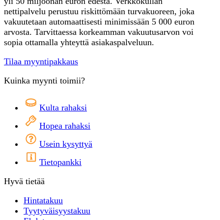
yli 50 miljoonan euron edestä. Verkkokullan
nettipalvelu perustuu riskittömään turvakuoreen, joka
vakuutetaan automaattisesti minimissään 5 000 euron
arvosta. Tarvittaessa korkeamman vakuutusarvon voi
sopia ottamalla yhteyttä asiakaspalveluun.
Tilaa myyntipakkaus
Kuinka myynti toimii?
Kulta rahaksi
Hopea rahaksi
Usein kysyttyä
Tietopankki
Hyvä tietää
Hintatakuu
Tyytyväisyystakuu