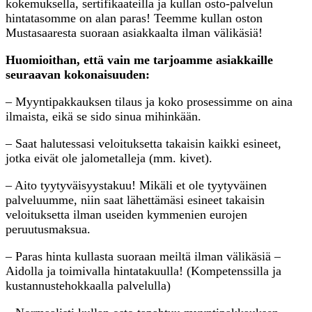
kokemuksella, sertifikaateilla ja kullan osto-palvelun
hintatasomme on alan paras! Teemme kullan oston
Mustasaaresta suoraan asiakkaalta ilman välikäsiä!
Huomioithan, että vain me tarjoamme asiakkaille
seuraavan kokonaisuuden:
– Myyntipakkauksen tilaus ja koko prosessimme on aina
ilmaista, eikä se sido sinua mihinkään.
– Saat halutessasi veloituksetta takaisin kaikki esineet,
jotka eivät ole jalometalleja (mm. kivet).
– Aito tyytyväisyystakuu! Mikäli et ole tyytyväinen
palveluumme, niin saat lähettämäsi esineet takaisin
veloituksetta ilman useiden kymmenien eurojen
peruutusmaksua.
– Paras hinta kullasta suoraan meiltä ilman välikäsiä –
Aidolla ja toimivalla hintatakuulla! (Kompetenssilla ja
kustannustehokkaalla palvelulla)