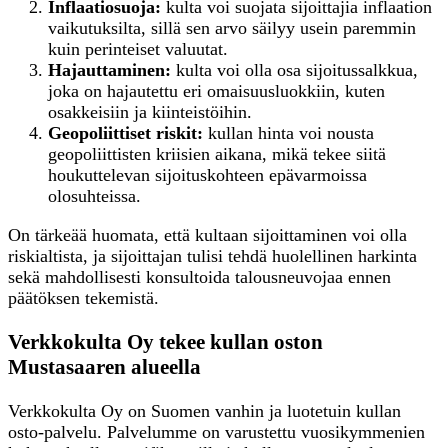
Inflaatiosuoja:
kulta voi suojata sijoittajia inflaation
vaikutuksilta, sillä sen arvo säilyy usein paremmin
kuin perinteiset valuutat.
Hajauttaminen:
kulta voi olla osa sijoitussalkkua,
joka on hajautettu eri omaisuusluokkiin, kuten
osakkeisiin ja kiinteistöihin.
Geopoliittiset riskit:
kullan hinta voi nousta
geopoliittisten kriisien aikana, mikä tekee siitä
houkuttelevan sijoituskohteen epävarmoissa
olosuhteissa.
On tärkeää huomata, että kultaan sijoittaminen voi olla
riskialtista, ja sijoittajan tulisi tehdä huolellinen harkinta
sekä mahdollisesti konsultoida talousneuvojaa ennen
päätöksen tekemistä.
Verkkokulta Oy tekee kullan oston
Mustasaaren alueella
Verkkokulta Oy on Suomen vanhin ja luotetuin kullan
osto-palvelu. Palvelumme on varustettu vuosikymmenien