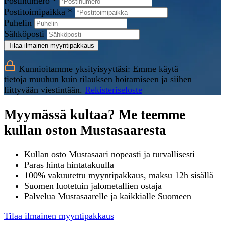
Postinumero *
Postitoimipaikka *
Puhelin
Sähköposti
Tilaa ilmainen myyntipakkaus
Kunnioitamme yksityisyyttäsi: Emme käytä
tietoja muuhun kuin tilauksen hoitamiseen ja siihen
liittyvään viestintään.
Rekisteriseloste
Myymässä kultaa? Me teemme
kullan oston Mustasaaresta
Kullan osto Mustasaari nopeasti ja turvallisesti
Paras hinta hintatakuulla
100% vakuutettu myyntipakkaus, maksu 12h sisällä
Suomen luotetuin jalometallien ostaja
Palvelua Mustasaarelle ja kaikkialle Suomeen
Tilaa ilmainen myyntipakkaus