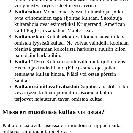
voi yhdistyä myös esteettiseen arvoon.
Kultarahat:
Monet maat lyövät kultarahoja, jotka
ovat erinomainen tapa sijoittaa kultaan. Suosittuja
kultarahoja ovat esimerkiksi Krugerrand, American
Gold Eagle ja Canadian Maple Leaf.
Kultaharkot:
Kultaharkot ovat toinen suosittu tapa
omistaa fyysistä kultaa. Ne voivat vaihdella kooltaan
pienistä gramman kokoisista harkoista suuriin kilon
painoisiin harkkoihin.
Kulta ETF:t:
Kultaan sijoittaville on tarjolla myös
Exchange-Traded Fund (ETF) -rahastoja, jotka
seuraavat kullan hintaa. Näitä voi ostaa pörssin
kautta.
Kultaan
s
ijoittavat
r
ahastot:
Sijoitusrahastot, jotka
keskittyvät kultaan ja muihin arvometalleihin,
tarjoavat hajautetun tavan omistaa kultaa.
Missä eri muodoissa kultaa voi ostaa?
Kulta on saatavilla useissa eri muodoissa riippuen siitä,
millaisia sijoittajan tarpeet ovat: