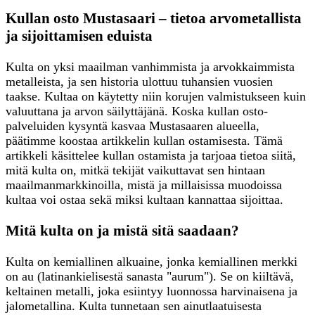
Kullan osto Mustasaari – tietoa arvometallista
ja sijoittamisen eduista
Kulta on yksi maailman vanhimmista ja arvokkaimmista
metalleista, ja sen historia ulottuu tuhansien vuosien
taakse. Kultaa on käytetty niin korujen valmistukseen kuin
valuuttana ja arvon säilyttäjänä. Koska kullan osto-
palveluiden kysyntä kasvaa Mustasaaren alueella,
päätimme koostaa artikkelin kullan ostamisesta. Tämä
artikkeli käsittelee kullan ostamista ja tarjoaa tietoa siitä,
mitä kulta on, mitkä tekijät vaikuttavat sen hintaan
maailmanmarkkinoilla, mistä ja millaisissa muodoissa
kultaa voi ostaa sekä miksi kultaan kannattaa sijoittaa.
Mitä kulta on ja mistä sitä saadaan?
Kulta on kemiallinen alkuaine, jonka kemiallinen merkki
on au (latinankielisestä sanasta "aurum"). Se on kiiltävä,
keltainen metalli, joka esiintyy luonnossa harvinaisena ja
jalometallina. Kulta tunnetaan sen ainutlaatuisesta