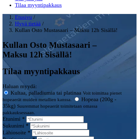
Tilaa myyntipakkaus
Etusivu
/
Hyvä tietää
/
Kullan Osto Mustasaari – Maksu 12h Sisällä!
Kullan Osto Mustasaari –
Maksu 12h Sisällä!
Tilaa myyntipakkaus
Haluan myydä:
Kultaa, palladiumia tai platinaa
Voit toimittaa pienet
Hopeaa (200g -
hopeaerät muiden metallien kanssa.
35kg)
Suuremmat hopeaerät toimitetaan omassa
pakkauksessaan.
Etunimi *
Sukunimi *
Lähiosoite *