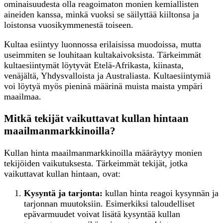
ominaisuudesta olla reagoimaton monien kemiallisten
aineiden kanssa, minkä vuoksi se säilyttää kiiltonsa ja
loistonsa vuosikymmenestä toiseen.
Kultaa esiintyy luonnossa erilaisissa muodoissa, mutta
useimmiten se louhitaan kultakaivoksista. Tärkeimmät
kultaesiintymät löytyvät Etelä-Afrikasta, kiinasta,
venäjältä, Yhdysvalloista ja Australiasta. Kultaesiintymiä
voi löytyä myös pieninä määrinä muista maista ympäri
maailmaa.
Mitkä tekijät vaikuttavat kullan hintaan
maailmanmarkkinoilla?
Kullan hinta maailmanmarkkinoilla määräytyy monien
tekijöiden vaikutuksesta. Tärkeimmät tekijät, jotka
vaikuttavat kullan hintaan, ovat:
Kysyntä ja tarjonta:
kullan hinta reagoi kysynnän ja
tarjonnan muutoksiin. Esimerkiksi taloudelliset
epävarmuudet voivat lisätä kysyntää kullan