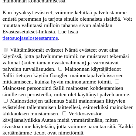
mainonnan kohdentamisessa.
Kun hyväksyt evästeet, voimme kehittää palvelustamme
entistä paremman ja tarjota sinulle olennaista sisältöä. Voit
muuttaa valintaasi milloin tahansa sivun alalaidan
Evästeasetukset-linkistä. Lue lisää
tietosuojaselosteestamme
.
Välttämättömät evästeet
Nämä evästeet ovat aina
käytössä, jotta palvelumme toimii: ne muistavat tekemäsi
valinnat (kuten tämän evästevalinnan) ja varmistavat
palvelun turvallisuuden.
Mainonnan käyttäjätiedot
Sallii tietojen käytön Googlen mainontapalveluissa sen
mittaamiseen, kuinka hyvin mainontamme toimii.
Mainosten personointi
Sallii mainosten kohdentamisen
sinulle sen perusteella, miten olet käyttänyt palveluamme.
Mainostietojen tallennus
Sallii mainontaan liittyvien
evästeiden tallentamisen laitteellesi, esimerkiksi mainoksen
klikkauksen muistamisen.
Verkkosivuston
kävijäanalytiikka
Auttaa meitä ymmärtämään, miten
sivustoamme käytetään, jotta voimme parantaa sitä. Kaikki
keräämämme tiedot ovat nimettömiä.