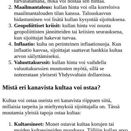
turvasatamana, mikä voi nostaa sen hintaa.
Maailmantalous:
kullan hinta voi olla korreloiva
maailmantalouden tilan kanssa. Talouskasvun
hidastuminen voi lisätä kullan kysyntää sijoituksena.
Geopoliittiset kriisit:
kullan hinta voi nousta
geopoliittisten jännitteiden tai kriisien seurauksena,
kun sijoittajat hakevat turvaa.
Inflaatio:
kulta on perinteinen inflaatiosuoja. Kun
inflaatio kasvaa, sijoittajat saattavat hankkia kultaa
arvon säilyttämiseksi.
Valuuttakurssit:
kullan hinta voi vaihdella
valuuttakurssien muutosten myötä, sillä se
noteerataan yleisesti Yhdysvaltain dollareissa.
Mistä eri kanavista kultaa voi ostaa?
Kultaa voi ostaa useista eri kanavista riippuen siitä,
millaisia tarpeita ja mieltymyksiä sijoittajalla on. Tässä
muutamia yleisiä tapoja ostaa kultaa:
K
ultaesineet:
Monet ostavat kultaa korujen tai
muiden kultaesineiden muodossa. Tällöin kullan arvo