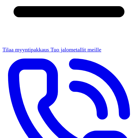
Tilaa myyntipakkaus
Tuo jalometallit meille