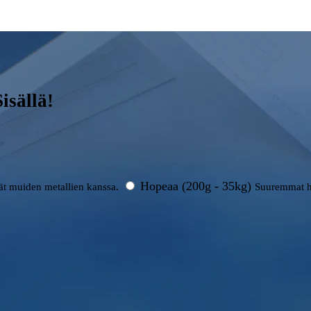
sällä!
Hopeaa (200g - 35kg)
rät muiden metallien kanssa.
Suuremmat h