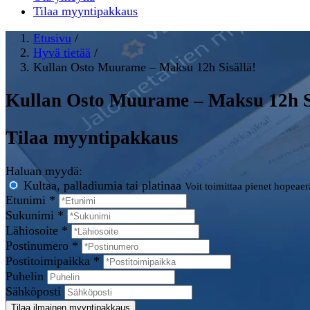
Tilaa myyntipakkaus
Etusivu
/
Hyvä tietää
/
Kullan Osto Muurame – Maksu 12h Sisällä!
Kullan Osto Muurame – Maksu 12h Si
Tilaa myyntipakkaus
Haluan myydä:
Kultaa, palladiumia tai platinaa
Voit toimittaa pienet hopeae
Etunimi *
Sukunimi *
Lähiosoite *
Postinumero *
Postitoimipaikka *
Puhelin
Sähköposti
Tilaa ilmainen myyntipakkaus