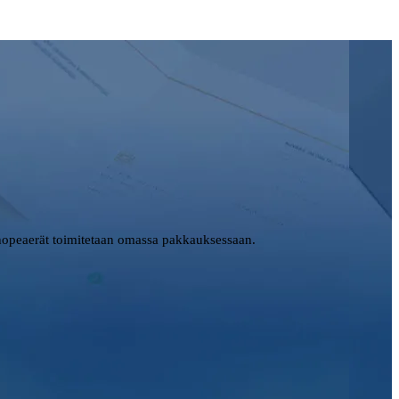
opeaerät toimitetaan omassa pakkauksessaan.