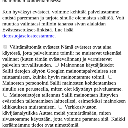
mainonnan kohdentamisessa.
Kun hyväksyt evästeet, voimme kehittää palvelustamme
entistä paremman ja tarjota sinulle olennaista sisältöä. Voit
muuttaa valintaasi milloin tahansa sivun alalaidan
Evästeasetukset-linkistä. Lue lisää
tietosuojaselosteestamme
.
Välttämättömät evästeet
Nämä evästeet ovat aina
käytössä, jotta palvelumme toimii: ne muistavat tekemäsi
valinnat (kuten tämän evästevalinnan) ja varmistavat
palvelun turvallisuuden.
Mainonnan käyttäjätiedot
Sallii tietojen käytön Googlen mainontapalveluissa sen
mittaamiseen, kuinka hyvin mainontamme toimii.
Mainosten personointi
Sallii mainosten kohdentamisen
sinulle sen perusteella, miten olet käyttänyt palveluamme.
Mainostietojen tallennus
Sallii mainontaan liittyvien
evästeiden tallentamisen laitteellesi, esimerkiksi mainoksen
klikkauksen muistamisen.
Verkkosivuston
kävijäanalytiikka
Auttaa meitä ymmärtämään, miten
sivustoamme käytetään, jotta voimme parantaa sitä. Kaikki
keräämämme tiedot ovat nimettömiä.