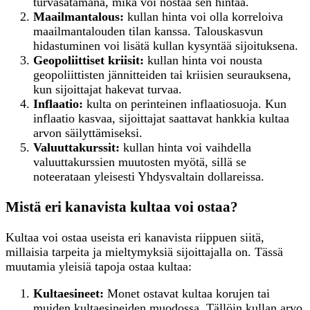
turvasatamana, mikä voi nostaa sen hintaa.
Maailmantalous:
kullan hinta voi olla korreloiva
maailmantalouden tilan kanssa. Talouskasvun
hidastuminen voi lisätä kullan kysyntää sijoituksena.
Geopoliittiset kriisit:
kullan hinta voi nousta
geopoliittisten jännitteiden tai kriisien seurauksena,
kun sijoittajat hakevat turvaa.
Inflaatio:
kulta on perinteinen inflaatiosuoja. Kun
inflaatio kasvaa, sijoittajat saattavat hankkia kultaa
arvon säilyttämiseksi.
Valuuttakurssit:
kullan hinta voi vaihdella
valuuttakurssien muutosten myötä, sillä se
noteerataan yleisesti Yhdysvaltain dollareissa.
Mistä eri kanavista kultaa voi ostaa?
Kultaa voi ostaa useista eri kanavista riippuen siitä,
millaisia tarpeita ja mieltymyksiä sijoittajalla on. Tässä
muutamia yleisiä tapoja ostaa kultaa:
K
ultaesineet:
Monet ostavat kultaa korujen tai
muiden kultaesineiden muodossa. Tällöin kullan arvo