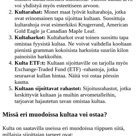
voi yhdistyä myös esteettiseen arvoon.
Kultarahat:
Monet maat lyövät kultarahoja, jotka
ovat erinomainen tapa sijoittaa kultaan. Suosittuja
kultarahoja ovat esimerkiksi Krugerrand, American
Gold Eagle ja Canadian Maple Leaf.
Kultaharkot:
Kultaharkot ovat toinen suosittu tapa
omistaa fyysistä kultaa. Ne voivat vaihdella kooltaan
pienistä gramman kokoisista harkoista suuriin kilon
painoisiin harkkoihin.
Kulta ETF:t:
Kultaan sijoittaville on tarjolla myös
Exchange-Traded Fund (ETF) -rahastoja, jotka
seuraavat kullan hintaa. Näitä voi ostaa pörssin
kautta.
Kultaan
s
ijoittavat
r
ahastot:
Sijoitusrahastot, jotka
keskittyvät kultaan ja muihin arvometalleihin,
tarjoavat hajautetun tavan omistaa kultaa.
Missä eri muodoissa kultaa voi ostaa?
Kulta on saatavilla useissa eri muodoissa riippuen siitä,
millaisia sijoittajan tarpeet ovat: