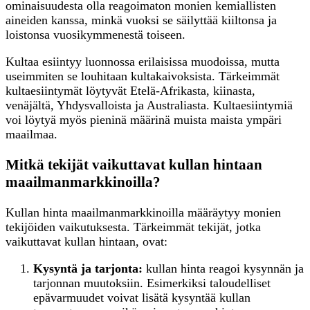
ominaisuudesta olla reagoimaton monien kemiallisten
aineiden kanssa, minkä vuoksi se säilyttää kiiltonsa ja
loistonsa vuosikymmenestä toiseen.
Kultaa esiintyy luonnossa erilaisissa muodoissa, mutta
useimmiten se louhitaan kultakaivoksista. Tärkeimmät
kultaesiintymät löytyvät Etelä-Afrikasta, kiinasta,
venäjältä, Yhdysvalloista ja Australiasta. Kultaesiintymiä
voi löytyä myös pieninä määrinä muista maista ympäri
maailmaa.
Mitkä tekijät vaikuttavat kullan hintaan
maailmanmarkkinoilla?
Kullan hinta maailmanmarkkinoilla määräytyy monien
tekijöiden vaikutuksesta. Tärkeimmät tekijät, jotka
vaikuttavat kullan hintaan, ovat:
Kysyntä ja tarjonta:
kullan hinta reagoi kysynnän ja
tarjonnan muutoksiin. Esimerkiksi taloudelliset
epävarmuudet voivat lisätä kysyntää kullan