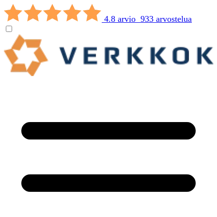
4.8 arvio 933 arvostelua