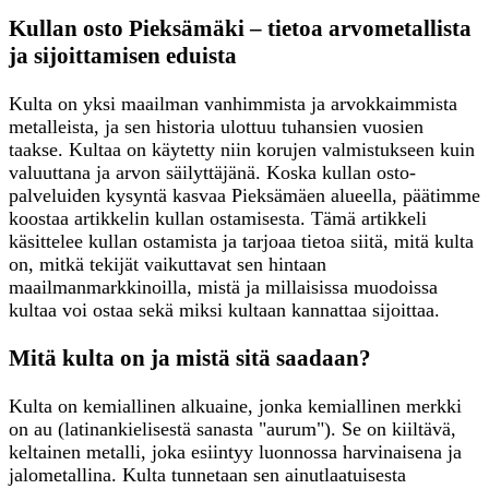
Kullan osto Pieksämäki – tietoa arvometallista
ja sijoittamisen eduista
Kulta on yksi maailman vanhimmista ja arvokkaimmista
metalleista, ja sen historia ulottuu tuhansien vuosien
taakse. Kultaa on käytetty niin korujen valmistukseen kuin
valuuttana ja arvon säilyttäjänä. Koska kullan osto-
palveluiden kysyntä kasvaa Pieksämäen alueella, päätimme
koostaa artikkelin kullan ostamisesta. Tämä artikkeli
käsittelee kullan ostamista ja tarjoaa tietoa siitä, mitä kulta
on, mitkä tekijät vaikuttavat sen hintaan
maailmanmarkkinoilla, mistä ja millaisissa muodoissa
kultaa voi ostaa sekä miksi kultaan kannattaa sijoittaa.
Mitä kulta on ja mistä sitä saadaan?
Kulta on kemiallinen alkuaine, jonka kemiallinen merkki
on au (latinankielisestä sanasta "aurum"). Se on kiiltävä,
keltainen metalli, joka esiintyy luonnossa harvinaisena ja
jalometallina. Kulta tunnetaan sen ainutlaatuisesta