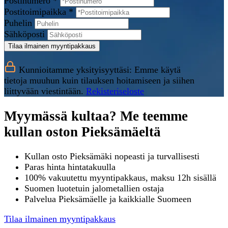
Postinumero *
Postitoimipaikka *
Puhelin
Sähköposti
Tilaa ilmainen myyntipakkaus
Kunnioitamme yksityisyyttäsi: Emme käytä
tietoja muuhun kuin tilauksen hoitamiseen ja siihen
liittyvään viestintään.
Rekisteriseloste
Myymässä kultaa? Me teemme
kullan oston Pieksämäeltä
Kullan osto Pieksämäki nopeasti ja turvallisesti
Paras hinta hintatakuulla
100% vakuutettu myyntipakkaus, maksu 12h sisällä
Suomen luotetuin jalometallien ostaja
Palvelua Pieksämäelle ja kaikkialle Suomeen
Tilaa ilmainen myyntipakkaus