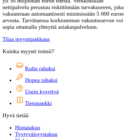
yli 50 miljoonan euron edestä. Verkkokullan
nettipalvelu perustuu riskittömään turvakuoreen, joka
vakuutetaan automaattisesti minimissään 5 000 euron
arvosta. Tarvittaessa korkeamman vakuutusarvon voi
sopia ottamalla yhteyttä asiakaspalveluun.
Tilaa myyntipakkaus
Kuinka myynti toimii?
Kulta rahaksi
Hopea rahaksi
Usein kysyttyä
Tietopankki
Hyvä tietää
Hintatakuu
Tyytyväisyystakuu