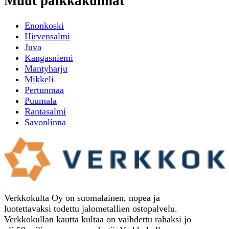
Muut paikkakunnat
Enonkoski
Hirvensalmi
Juva
Kangasniemi
Mantyharju
Mikkeli
Pertunmaa
Puumala
Rantasalmi
Savonlinna
Verkkokulta Oy on suomalainen, nopea ja
luotettavaksi todettu jalometallien ostopalvelu.
Verkkokullan kautta kultaa on vaihdettu rahaksi jo