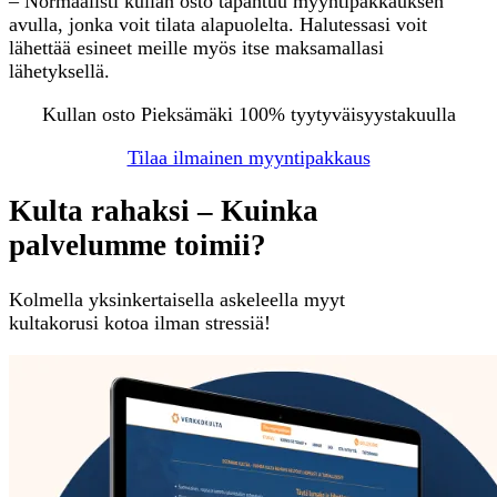
– Normaalisti kullan osto tapahtuu myyntipakkauksen
avulla, jonka voit tilata alapuolelta. Halutessasi voit
lähettää esineet meille myös itse maksamallasi
lähetyksellä.
Kullan osto Pieksämäki 100% tyytyväisyystakuulla
Tilaa ilmainen myyntipakkaus
Kulta rahaksi – Kuinka
palvelumme toimii?
Kolmella yksinkertaisella askeleella myyt
kultakorusi kotoa ilman stressiä!