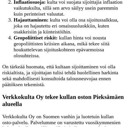
Inflaatiosuoja:
kulta voi suojata sijoittajia inflaation
vaikutuksilta, sillä sen arvo säilyy usein paremmin
kuin perinteiset valuutat.
Hajauttaminen:
kulta voi olla osa sijoitussalkkua,
joka on hajautettu eri omaisuusluokkiin, kuten
osakkeisiin ja kiinteistöihin.
Geopoliittiset riskit:
kullan hinta voi nousta
geopoliittisten kriisien aikana, mikä tekee siitä
houkuttelevan sijoituskohteen epävarmoissa
olosuhteissa.
On tärkeää huomata, että kultaan sijoittaminen voi olla
riskialtista, ja sijoittajan tulisi tehdä huolellinen harkinta
sekä mahdollisesti konsultoida talousneuvojaa ennen
päätöksen tekemistä.
Verkkokulta Oy tekee kullan oston Pieksämäen
alueella
Verkkokulta Oy on Suomen vanhin ja luotetuin kullan
osto-palvelu. Palvelumme on varustettu vuosikymmenien