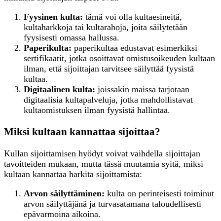
Fyysinen kulta:
tämä voi olla kultaesineitä,
kultaharkkoja tai kultarahoja, joita säilytetään
fyysisesti omassa hallussa.
Paperikulta:
paperikultaa edustavat esimerkiksi
sertifikaatit, jotka osoittavat omistusoikeuden kultaan
ilman, että sijoittajan tarvitsee säilyttää fyysistä
kultaa.
Digitaalinen kulta:
joissakin maissa tarjotaan
digitaalisia kultapalveluja, jotka mahdollistavat
kultaomistuksen ilman fyysistä hallintaa.
Miksi kultaan kannattaa sijoittaa?
Kullan sijoittamisen hyödyt voivat vaihdella sijoittajan
tavoitteiden mukaan, mutta tässä muutamia syitä, miksi
kultaan kannattaa harkita sijoittamista:
Arvon säilyttäminen:
kulta on perinteisesti toiminut
arvon säilyttäjänä ja turvasatamana taloudellisesti
epävarmoina aikoina.