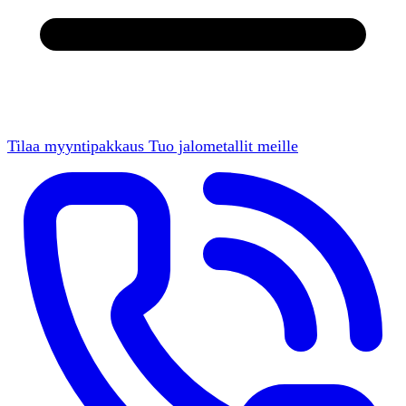
Tilaa myyntipakkaus
Tuo jalometallit meille