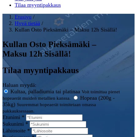
Tilaa myyntipakkaus
Etusivu
/
Hyvä tietää
/
Kullan Osto Pieksämäki – Maksu 12h Sisällä!
Kullan Osto Pieksämäki –
Maksu 12h Sisällä!
Tilaa myyntipakkaus
Haluan myydä:
Kultaa, palladiumia tai platinaa
Voit toimittaa pienet
Hopeaa (200g -
hopeaerät muiden metallien kanssa.
35kg)
Suuremmat hopeaerät toimitetaan omassa
pakkauksessaan.
Etunimi *
Sukunimi *
Lähiosoite *