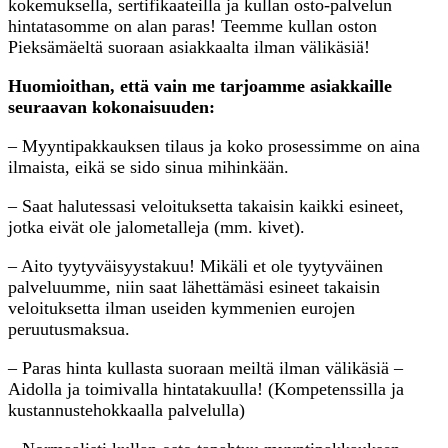
kokemuksella, sertifikaateilla ja kullan osto-palvelun
hintatasomme on alan paras! Teemme kullan oston
Pieksämäeltä suoraan asiakkaalta ilman välikäsiä!
Huomioithan, että vain me tarjoamme asiakkaille
seuraavan kokonaisuuden:
– Myyntipakkauksen tilaus ja koko prosessimme on aina
ilmaista, eikä se sido sinua mihinkään.
– Saat halutessasi veloituksetta takaisin kaikki esineet,
jotka eivät ole jalometalleja (mm. kivet).
– Aito tyytyväisyystakuu! Mikäli et ole tyytyväinen
palveluumme, niin saat lähettämäsi esineet takaisin
veloituksetta ilman useiden kymmenien eurojen
peruutusmaksua.
– Paras hinta kullasta suoraan meiltä ilman välikäsiä –
Aidolla ja toimivalla hintatakuulla! (Kompetenssilla ja
kustannustehokkaalla palvelulla)