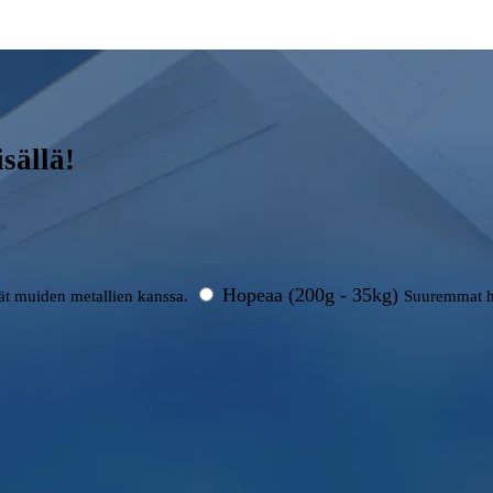
sällä!
Hopeaa (200g - 35kg)
rät muiden metallien kanssa.
Suuremmat h