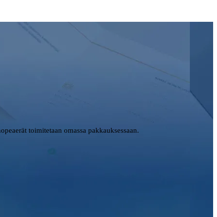
opeaerät toimitetaan omassa pakkauksessaan.