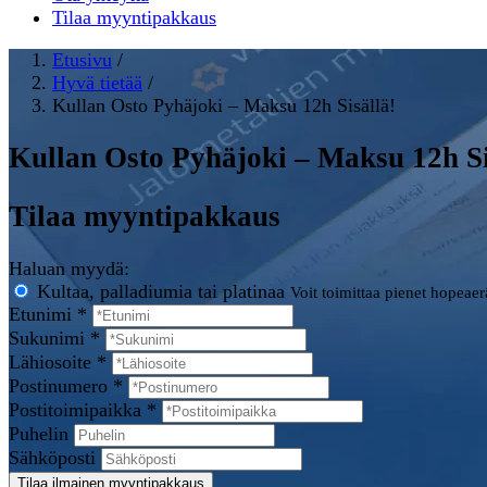
Tilaa myyntipakkaus
Etusivu
/
Hyvä tietää
/
Kullan Osto Pyhäjoki – Maksu 12h Sisällä!
Kullan Osto Pyhäjoki – Maksu 12h Si
Tilaa myyntipakkaus
Haluan myydä:
Kultaa, palladiumia tai platinaa
Voit toimittaa pienet hopeae
Etunimi *
Sukunimi *
Lähiosoite *
Postinumero *
Postitoimipaikka *
Puhelin
Sähköposti
Tilaa ilmainen myyntipakkaus