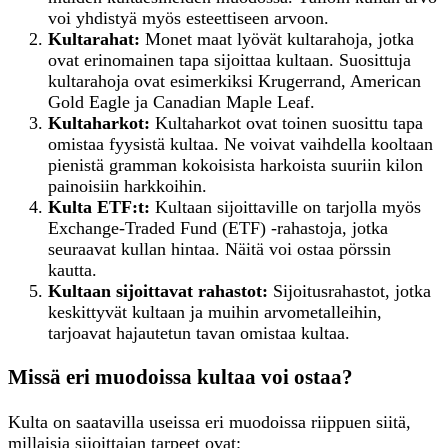
voi yhdistyä myös esteettiseen arvoon.
Kultarahat:
Monet maat lyövät kultarahoja, jotka
ovat erinomainen tapa sijoittaa kultaan. Suosittuja
kultarahoja ovat esimerkiksi Krugerrand, American
Gold Eagle ja Canadian Maple Leaf.
Kultaharkot:
Kultaharkot ovat toinen suosittu tapa
omistaa fyysistä kultaa. Ne voivat vaihdella kooltaan
pienistä gramman kokoisista harkoista suuriin kilon
painoisiin harkkoihin.
Kulta ETF:t:
Kultaan sijoittaville on tarjolla myös
Exchange-Traded Fund (ETF) -rahastoja, jotka
seuraavat kullan hintaa. Näitä voi ostaa pörssin
kautta.
Kultaan
s
ijoittavat
r
ahastot:
Sijoitusrahastot, jotka
keskittyvät kultaan ja muihin arvometalleihin,
tarjoavat hajautetun tavan omistaa kultaa.
Missä eri muodoissa kultaa voi ostaa?
Kulta on saatavilla useissa eri muodoissa riippuen siitä,
millaisia sijoittajan tarpeet ovat: