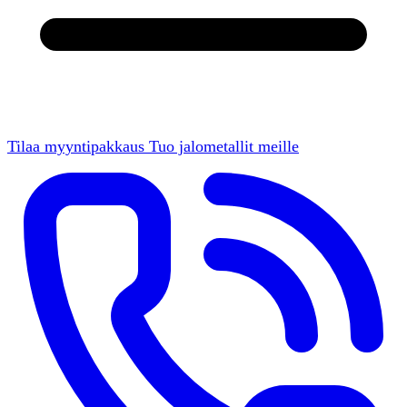
Tilaa myyntipakkaus
Tuo jalometallit meille