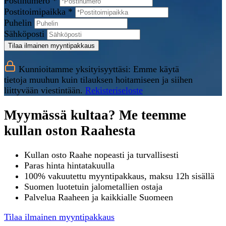
Postinumero *
Postitoimipaikka *
Puhelin
Sähköposti
Tilaa ilmainen myyntipakkaus
Kunnioitamme yksityisyyttäsi: Emme käytä
tietoja muuhun kuin tilauksen hoitamiseen ja siihen
liittyvään viestintään.
Rekisteriseloste
Myymässä kultaa? Me teemme
kullan oston Raahesta
Kullan osto Raahe nopeasti ja turvallisesti
Paras hinta hintatakuulla
100% vakuutettu myyntipakkaus, maksu 12h sisällä
Suomen luotetuin jalometallien ostaja
Palvelua Raaheen ja kaikkialle Suomeen
Tilaa ilmainen myyntipakkaus