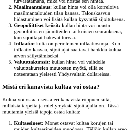
turvasatamana, mikä voi nostaa sen hintaa.
Maailmantalous:
kullan hinta voi olla korreloiva
maailmantalouden tilan kanssa. Talouskasvun
hidastuminen voi lisätä kullan kysyntää sijoituksena.
Geopoliittiset kriisit:
kullan hinta voi nousta
geopoliittisten jännitteiden tai kriisien seurauksena,
kun sijoittajat hakevat turvaa.
Inflaatio:
kulta on perinteinen inflaatiosuoja. Kun
inflaatio kasvaa, sijoittajat saattavat hankkia kultaa
arvon säilyttämiseksi.
Valuuttakurssit:
kullan hinta voi vaihdella
valuuttakurssien muutosten myötä, sillä se
noteerataan yleisesti Yhdysvaltain dollareissa.
Mistä eri kanavista kultaa voi ostaa?
Kultaa voi ostaa useista eri kanavista riippuen siitä,
millaisia tarpeita ja mieltymyksiä sijoittajalla on. Tässä
muutamia yleisiä tapoja ostaa kultaa:
K
ultaesineet:
Monet ostavat kultaa korujen tai
muiden kultaesineiden muodossa. Tällöin kullan arvo