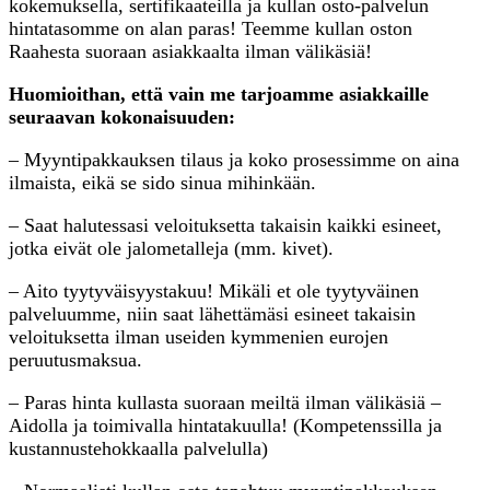
kokemuksella, sertifikaateilla ja kullan osto-palvelun
hintatasomme on alan paras! Teemme kullan oston
Raahesta suoraan asiakkaalta ilman välikäsiä!
Huomioithan, että vain me tarjoamme asiakkaille
seuraavan kokonaisuuden:
– Myyntipakkauksen tilaus ja koko prosessimme on aina
ilmaista, eikä se sido sinua mihinkään.
– Saat halutessasi veloituksetta takaisin kaikki esineet,
jotka eivät ole jalometalleja (mm. kivet).
– Aito tyytyväisyystakuu! Mikäli et ole tyytyväinen
palveluumme, niin saat lähettämäsi esineet takaisin
veloituksetta ilman useiden kymmenien eurojen
peruutusmaksua.
– Paras hinta kullasta suoraan meiltä ilman välikäsiä –
Aidolla ja toimivalla hintatakuulla! (Kompetenssilla ja
kustannustehokkaalla palvelulla)