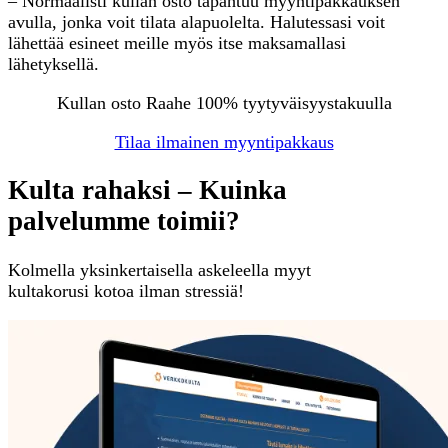
– Normaalisti kullan osto tapahtuu myyntipakkauksen
avulla, jonka voit tilata alapuolelta. Halutessasi voit
lähettää esineet meille myös itse maksamallasi
lähetyksellä.
Kullan osto Raahe 100% tyytyväisyystakuulla
Tilaa ilmainen myyntipakkaus
Kulta rahaksi – Kuinka
palvelumme toimii?
Kolmella yksinkertaisella askeleella myyt
kultakorusi kotoa ilman stressiä!