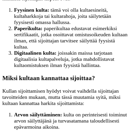
Fyysinen kulta:
tämä voi olla kultaesineitä,
kultaharkkoja tai kultarahoja, joita säilytetään
fyysisesti omassa hallussa.
Paperikulta:
paperikultaa edustavat esimerkiksi
sertifikaatit, jotka osoittavat omistusoikeuden kultaan
ilman, että sijoittajan tarvitsee säilyttää fyysistä
kultaa.
Digitaalinen kulta:
joissakin maissa tarjotaan
digitaalisia kultapalveluja, jotka mahdollistavat
kultaomistuksen ilman fyysistä hallintaa.
Miksi kultaan kannattaa sijoittaa?
Kullan sijoittamisen hyödyt voivat vaihdella sijoittajan
tavoitteiden mukaan, mutta tässä muutamia syitä, miksi
kultaan kannattaa harkita sijoittamista:
Arvon säilyttäminen:
kulta on perinteisesti toiminut
arvon säilyttäjänä ja turvasatamana taloudellisesti
epävarmoina aikoina.