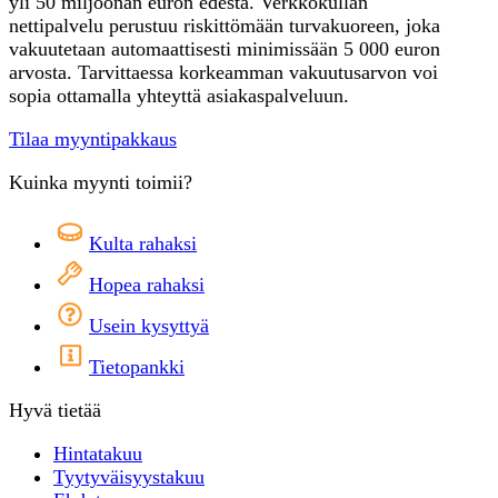
yli 50 miljoonan euron edestä. Verkkokullan
nettipalvelu perustuu riskittömään turvakuoreen, joka
vakuutetaan automaattisesti minimissään 5 000 euron
arvosta. Tarvittaessa korkeamman vakuutusarvon voi
sopia ottamalla yhteyttä asiakaspalveluun.
Tilaa myyntipakkaus
Kuinka myynti toimii?
Kulta rahaksi
Hopea rahaksi
Usein kysyttyä
Tietopankki
Hyvä tietää
Hintatakuu
Tyytyväisyystakuu