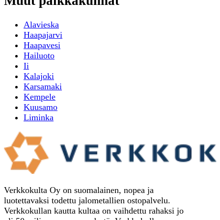
Muut paikkakunnat
Alavieska
Haapajarvi
Haapavesi
Hailuoto
Ii
Kalajoki
Karsamaki
Kempele
Kuusamo
Liminka
Verkkokulta Oy on suomalainen, nopea ja
luotettavaksi todettu jalometallien ostopalvelu.
Verkkokullan kautta kultaa on vaihdettu rahaksi jo