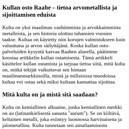
Kullan osto Raahe – tietoa arvometallista ja
sijoittamisen eduista
Kulta on yksi maailman vanhimmista ja arvokkaimmista
metalleista, ja sen historia ulottuu tuhansien vuosien
taakse. Kultaa on käytetty niin korujen valmistukseen kuin
valuuttana ja arvon säilyttäjänä. Koska kullan osto-
palveluiden kysyntä kasvaa Raahen alueella, päätimme
koostaa artikkelin kullan ostamisesta. Tämä artikkeli
käsittelee kullan ostamista ja tarjoaa tietoa siitä, mitä kulta
on, mitkä tekijät vaikuttavat sen hintaan
maailmanmarkkinoilla, mistä ja millaisissa muodoissa
kultaa voi ostaa sekä miksi kultaan kannattaa sijoittaa.
Mitä kulta on ja mistä sitä saadaan?
Kulta on kemiallinen alkuaine, jonka kemiallinen merkki
on au (latinankielisestä sanasta "aurum"). Se on kiiltävä,
keltainen metalli, joka esiintyy luonnossa harvinaisena ja
jalometallina. Kulta tunnetaan sen ainutlaatuisesta