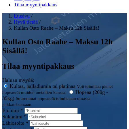
Tilaa myyntipakkaus
Etusivu
/
Hyvä tietää
/
Kullan Osto Raahe – Maksu 12h Sisällä!
Kullan Osto Raahe – Maksu 12h
Sisällä!
Tilaa myyntipakkaus
Haluan myydä:
Kultaa, palladiumia tai platinaa
Voit toimittaa pienet
Hopeaa (200g -
hopeaerät muiden metallien kanssa.
35kg)
Suuremmat hopeaerät toimitetaan omassa
pakkauksessaan.
Etunimi *
Sukunimi *
Lähiosoite *