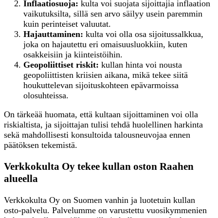
Inflaatiosuoja:
kulta voi suojata sijoittajia inflaation
vaikutuksilta, sillä sen arvo säilyy usein paremmin
kuin perinteiset valuutat.
Hajauttaminen:
kulta voi olla osa sijoitussalkkua,
joka on hajautettu eri omaisuusluokkiin, kuten
osakkeisiin ja kiinteistöihin.
Geopoliittiset riskit:
kullan hinta voi nousta
geopoliittisten kriisien aikana, mikä tekee siitä
houkuttelevan sijoituskohteen epävarmoissa
olosuhteissa.
On tärkeää huomata, että kultaan sijoittaminen voi olla
riskialtista, ja sijoittajan tulisi tehdä huolellinen harkinta
sekä mahdollisesti konsultoida talousneuvojaa ennen
päätöksen tekemistä.
Verkkokulta Oy tekee kullan oston Raahen
alueella
Verkkokulta Oy on Suomen vanhin ja luotetuin kullan
osto-palvelu. Palvelumme on varustettu vuosikymmenien