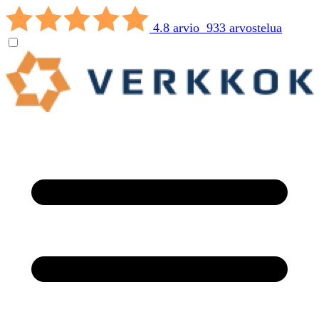
4.8 arvio 933 arvostelua