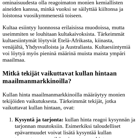
ominaisuudesta olla reagoimaton monien kemiallisten
aineiden kanssa, minkä vuoksi se säilyttää kiiltonsa ja
loistonsa vuosikymmenestä toiseen.
Kultaa esiintyy luonnossa erilaisissa muodoissa, mutta
useimmiten se louhitaan kultakaivoksista. Tärkeimmät
kultaesiintymät löytyvät Etelä-Afrikasta, kiinasta,
venäjältä, Yhdysvalloista ja Australiasta. Kultaesiintymiä
voi löytyä myös pieninä määrinä muista maista ympäri
maailmaa.
Mitkä tekijät vaikuttavat kullan hintaan
maailmanmarkkinoilla?
Kullan hinta maailmanmarkkinoilla määräytyy monien
tekijöiden vaikutuksesta. Tärkeimmät tekijät, jotka
vaikuttavat kullan hintaan, ovat:
Kysyntä ja tarjonta:
kullan hinta reagoi kysynnän ja
tarjonnan muutoksiin. Esimerkiksi taloudelliset
epävarmuudet voivat lisätä kysyntää kullan