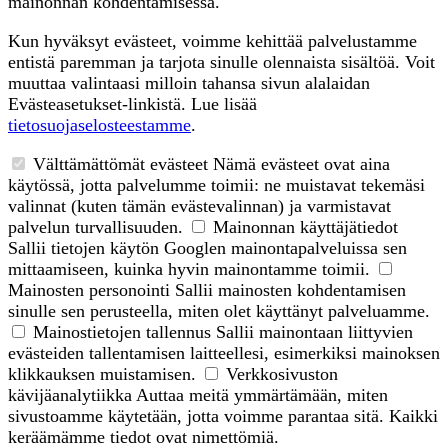
mainonnan kohdentamisessa.
Kun hyväksyt evästeet, voimme kehittää palvelustamme
entistä paremman ja tarjota sinulle olennaista sisältöä. Voit
muuttaa valintaasi milloin tahansa sivun alalaidan
Evästeasetukset-linkistä. Lue lisää
tietosuojaselosteestamme
.
Välttämättömät evästeet
Nämä evästeet ovat aina
käytössä, jotta palvelumme toimii: ne muistavat tekemäsi
valinnat (kuten tämän evästevalinnan) ja varmistavat
palvelun turvallisuuden.
Mainonnan käyttäjätiedot
Sallii tietojen käytön Googlen mainontapalveluissa sen
mittaamiseen, kuinka hyvin mainontamme toimii.
Mainosten personointi
Sallii mainosten kohdentamisen
sinulle sen perusteella, miten olet käyttänyt palveluamme.
Mainostietojen tallennus
Sallii mainontaan liittyvien
evästeiden tallentamisen laitteellesi, esimerkiksi mainoksen
klikkauksen muistamisen.
Verkkosivuston
kävijäanalytiikka
Auttaa meitä ymmärtämään, miten
sivustoamme käytetään, jotta voimme parantaa sitä. Kaikki
keräämämme tiedot ovat nimettömiä.