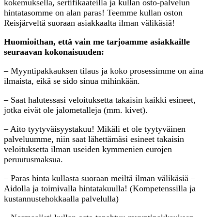
kokemuksella, sertifikaateilla ja kullan osto-palvelun
hintatasomme on alan paras! Teemme kullan oston
Reisjärveltä suoraan asiakkaalta ilman välikäsiä!
Huomioithan, että vain me tarjoamme asiakkaille
seuraavan kokonaisuuden:
– Myyntipakkauksen tilaus ja koko prosessimme on aina
ilmaista, eikä se sido sinua mihinkään.
– Saat halutessasi veloituksetta takaisin kaikki esineet,
jotka eivät ole jalometalleja (mm. kivet).
– Aito tyytyväisyystakuu! Mikäli et ole tyytyväinen
palveluumme, niin saat lähettämäsi esineet takaisin
veloituksetta ilman useiden kymmenien eurojen
peruutusmaksua.
– Paras hinta kullasta suoraan meiltä ilman välikäsiä –
Aidolla ja toimivalla hintatakuulla! (Kompetenssilla ja
kustannustehokkaalla palvelulla)