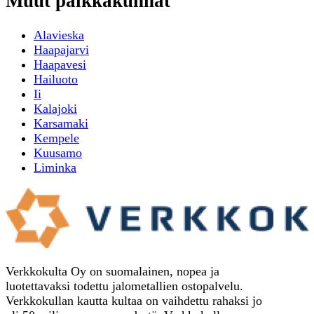
Muut paikkakunnat
Alavieska
Haapajarvi
Haapavesi
Hailuoto
Ii
Kalajoki
Karsamaki
Kempele
Kuusamo
Liminka
Verkkokulta Oy on suomalainen, nopea ja
luotettavaksi todettu jalometallien ostopalvelu.
Verkkokullan kautta kultaa on vaihdettu rahaksi jo