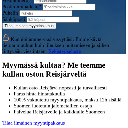
Postinumero *
Postitoimipaikka *
Puhelin
Sähköposti
Tilaa ilmainen myyntipakkaus
Kunnioitamme yksityisyyttäsi: Emme käytä
tietoja muuhun kuin tilauksen hoitamiseen ja siihen
liittyvään viestintään.
Rekisteriseloste
Myymässä kultaa? Me teemme
kullan oston Reisjärveltä
Kullan osto Reisjärvi nopeasti ja turvallisesti
Paras hinta hintatakuulla
100% vakuutettu myyntipakkaus, maksu 12h sisällä
Suomen luotetuin jalometallien ostaja
Palvelua Reisjärvelle ja kaikkialle Suomeen
Tilaa ilmainen myyntipakkaus