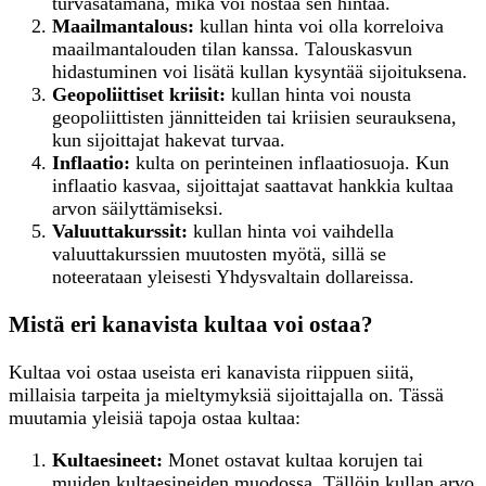
turvasatamana, mikä voi nostaa sen hintaa.
Maailmantalous:
kullan hinta voi olla korreloiva
maailmantalouden tilan kanssa. Talouskasvun
hidastuminen voi lisätä kullan kysyntää sijoituksena.
Geopoliittiset kriisit:
kullan hinta voi nousta
geopoliittisten jännitteiden tai kriisien seurauksena,
kun sijoittajat hakevat turvaa.
Inflaatio:
kulta on perinteinen inflaatiosuoja. Kun
inflaatio kasvaa, sijoittajat saattavat hankkia kultaa
arvon säilyttämiseksi.
Valuuttakurssit:
kullan hinta voi vaihdella
valuuttakurssien muutosten myötä, sillä se
noteerataan yleisesti Yhdysvaltain dollareissa.
Mistä eri kanavista kultaa voi ostaa?
Kultaa voi ostaa useista eri kanavista riippuen siitä,
millaisia tarpeita ja mieltymyksiä sijoittajalla on. Tässä
muutamia yleisiä tapoja ostaa kultaa:
K
ultaesineet:
Monet ostavat kultaa korujen tai
muiden kultaesineiden muodossa. Tällöin kullan arvo