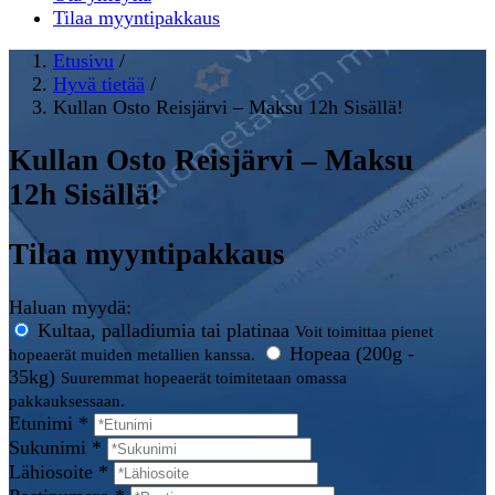
Tilaa myyntipakkaus
Etusivu
/
Hyvä tietää
/
Kullan Osto Reisjärvi – Maksu 12h Sisällä!
Kullan Osto Reisjärvi – Maksu
12h Sisällä!
Tilaa myyntipakkaus
Haluan myydä:
Kultaa, palladiumia tai platinaa
Voit toimittaa pienet
Hopeaa (200g -
hopeaerät muiden metallien kanssa.
35kg)
Suuremmat hopeaerät toimitetaan omassa
pakkauksessaan.
Etunimi *
Sukunimi *
Lähiosoite *