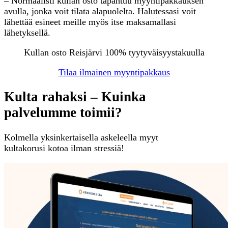
– Normaalisti kullan osto tapahtuu myyntipakkauksen
avulla, jonka voit tilata alapuolelta. Halutessasi voit
lähettää esineet meille myös itse maksamallasi
lähetyksellä.
Kullan osto Reisjärvi 100% tyytyväisyystakuulla
Tilaa ilmainen myyntipakkaus
Kulta rahaksi – Kuinka
palvelumme toimii?
Kolmella yksinkertaisella askeleella myyt
kultakorusi kotoa ilman stressiä!