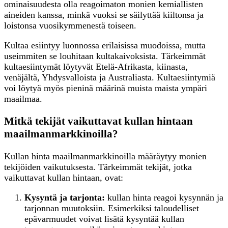
ominaisuudesta olla reagoimaton monien kemiallisten
aineiden kanssa, minkä vuoksi se säilyttää kiiltonsa ja
loistonsa vuosikymmenestä toiseen.
Kultaa esiintyy luonnossa erilaisissa muodoissa, mutta
useimmiten se louhitaan kultakaivoksista. Tärkeimmät
kultaesiintymät löytyvät Etelä-Afrikasta, kiinasta,
venäjältä, Yhdysvalloista ja Australiasta. Kultaesiintymiä
voi löytyä myös pieninä määrinä muista maista ympäri
maailmaa.
Mitkä tekijät vaikuttavat kullan hintaan
maailmanmarkkinoilla?
Kullan hinta maailmanmarkkinoilla määräytyy monien
tekijöiden vaikutuksesta. Tärkeimmät tekijät, jotka
vaikuttavat kullan hintaan, ovat:
Kysyntä ja tarjonta:
kullan hinta reagoi kysynnän ja
tarjonnan muutoksiin. Esimerkiksi taloudelliset
epävarmuudet voivat lisätä kysyntää kullan