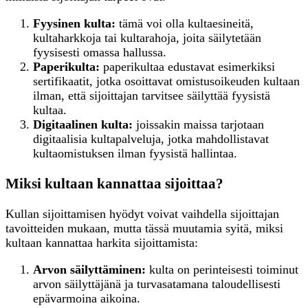
Fyysinen kulta:
tämä voi olla kultaesineitä,
kultaharkkoja tai kultarahoja, joita säilytetään
fyysisesti omassa hallussa.
Paperikulta:
paperikultaa edustavat esimerkiksi
sertifikaatit, jotka osoittavat omistusoikeuden kultaan
ilman, että sijoittajan tarvitsee säilyttää fyysistä
kultaa.
Digitaalinen kulta:
joissakin maissa tarjotaan
digitaalisia kultapalveluja, jotka mahdollistavat
kultaomistuksen ilman fyysistä hallintaa.
Miksi kultaan kannattaa sijoittaa?
Kullan sijoittamisen hyödyt voivat vaihdella sijoittajan
tavoitteiden mukaan, mutta tässä muutamia syitä, miksi
kultaan kannattaa harkita sijoittamista:
Arvon säilyttäminen:
kulta on perinteisesti toiminut
arvon säilyttäjänä ja turvasatamana taloudellisesti
epävarmoina aikoina.