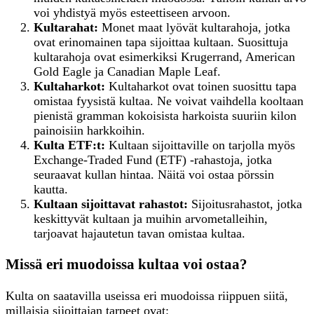
voi yhdistyä myös esteettiseen arvoon.
Kultarahat:
Monet maat lyövät kultarahoja, jotka
ovat erinomainen tapa sijoittaa kultaan. Suosittuja
kultarahoja ovat esimerkiksi Krugerrand, American
Gold Eagle ja Canadian Maple Leaf.
Kultaharkot:
Kultaharkot ovat toinen suosittu tapa
omistaa fyysistä kultaa. Ne voivat vaihdella kooltaan
pienistä gramman kokoisista harkoista suuriin kilon
painoisiin harkkoihin.
Kulta ETF:t:
Kultaan sijoittaville on tarjolla myös
Exchange-Traded Fund (ETF) -rahastoja, jotka
seuraavat kullan hintaa. Näitä voi ostaa pörssin
kautta.
Kultaan
s
ijoittavat
r
ahastot:
Sijoitusrahastot, jotka
keskittyvät kultaan ja muihin arvometalleihin,
tarjoavat hajautetun tavan omistaa kultaa.
Missä eri muodoissa kultaa voi ostaa?
Kulta on saatavilla useissa eri muodoissa riippuen siitä,
millaisia sijoittajan tarpeet ovat: