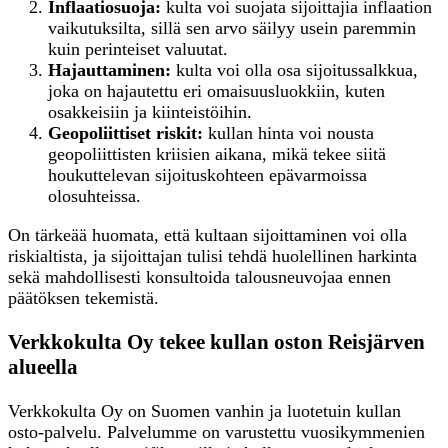
Inflaatiosuoja:
kulta voi suojata sijoittajia inflaation
vaikutuksilta, sillä sen arvo säilyy usein paremmin
kuin perinteiset valuutat.
Hajauttaminen:
kulta voi olla osa sijoitussalkkua,
joka on hajautettu eri omaisuusluokkiin, kuten
osakkeisiin ja kiinteistöihin.
Geopoliittiset riskit:
kullan hinta voi nousta
geopoliittisten kriisien aikana, mikä tekee siitä
houkuttelevan sijoituskohteen epävarmoissa
olosuhteissa.
On tärkeää huomata, että kultaan sijoittaminen voi olla
riskialtista, ja sijoittajan tulisi tehdä huolellinen harkinta
sekä mahdollisesti konsultoida talousneuvojaa ennen
päätöksen tekemistä.
Verkkokulta Oy tekee kullan oston Reisjärven
alueella
Verkkokulta Oy on Suomen vanhin ja luotetuin kullan
osto-palvelu. Palvelumme on varustettu vuosikymmenien