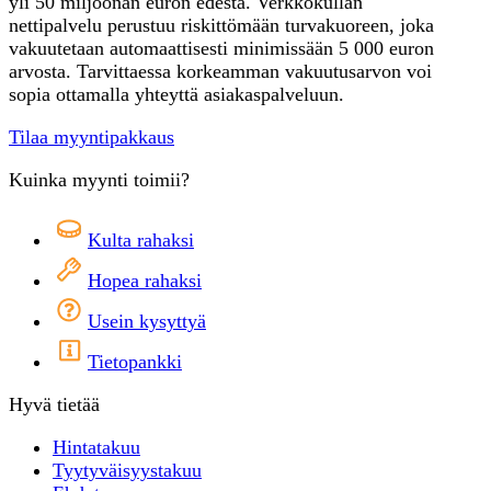
yli 50 miljoonan euron edestä. Verkkokullan
nettipalvelu perustuu riskittömään turvakuoreen, joka
vakuutetaan automaattisesti minimissään 5 000 euron
arvosta. Tarvittaessa korkeamman vakuutusarvon voi
sopia ottamalla yhteyttä asiakaspalveluun.
Tilaa myyntipakkaus
Kuinka myynti toimii?
Kulta rahaksi
Hopea rahaksi
Usein kysyttyä
Tietopankki
Hyvä tietää
Hintatakuu
Tyytyväisyystakuu