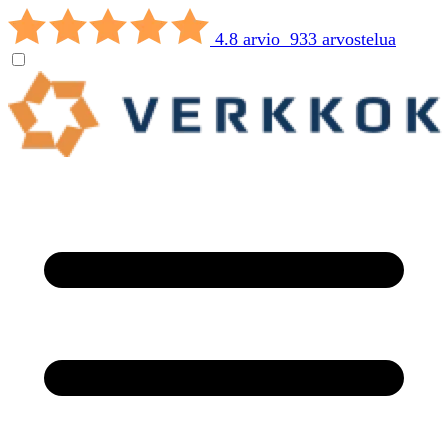
4.8 arvio 933 arvostelua