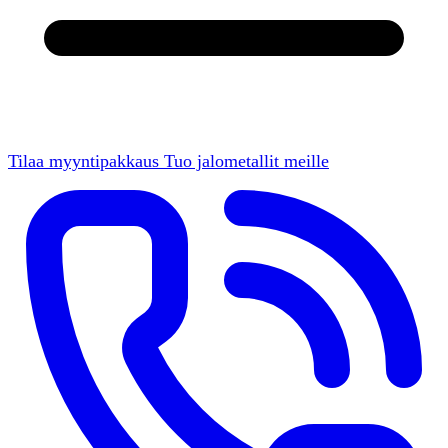
Tilaa myyntipakkaus
Tuo jalometallit meille