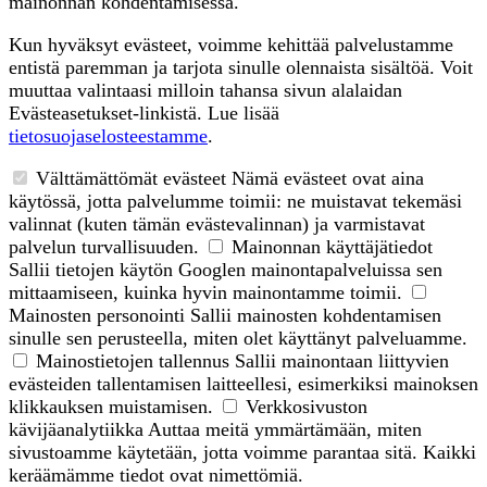
mainonnan kohdentamisessa.
Kun hyväksyt evästeet, voimme kehittää palvelustamme
entistä paremman ja tarjota sinulle olennaista sisältöä. Voit
muuttaa valintaasi milloin tahansa sivun alalaidan
Evästeasetukset-linkistä. Lue lisää
tietosuojaselosteestamme
.
Välttämättömät evästeet
Nämä evästeet ovat aina
käytössä, jotta palvelumme toimii: ne muistavat tekemäsi
valinnat (kuten tämän evästevalinnan) ja varmistavat
palvelun turvallisuuden.
Mainonnan käyttäjätiedot
Sallii tietojen käytön Googlen mainontapalveluissa sen
mittaamiseen, kuinka hyvin mainontamme toimii.
Mainosten personointi
Sallii mainosten kohdentamisen
sinulle sen perusteella, miten olet käyttänyt palveluamme.
Mainostietojen tallennus
Sallii mainontaan liittyvien
evästeiden tallentamisen laitteellesi, esimerkiksi mainoksen
klikkauksen muistamisen.
Verkkosivuston
kävijäanalytiikka
Auttaa meitä ymmärtämään, miten
sivustoamme käytetään, jotta voimme parantaa sitä. Kaikki
keräämämme tiedot ovat nimettömiä.