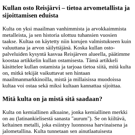
Kullan osto Reisjärvi – tietoa arvometallista ja
sijoittamisen eduista
Kulta on yksi maailman vanhimmista ja arvokkaimmista
metalleista, ja sen historia ulottuu tuhansien vuosien
taakse. Kultaa on käytetty niin korujen valmistukseen kuin
valuuttana ja arvon säilyttäjänä. Koska kullan osto-
palveluiden kysyntä kasvaa Reisjärven alueella, päätimme
koostaa artikkelin kullan ostamisesta. Tämä artikkeli
käsittelee kullan ostamista ja tarjoaa tietoa siitä, mitä kulta
on, mitkä tekijät vaikuttavat sen hintaan
maailmanmarkkinoilla, mistä ja millaisissa muodoissa
kultaa voi ostaa sekä miksi kultaan kannattaa sijoittaa.
Mitä kulta on ja mistä sitä saadaan?
Kulta on kemiallinen alkuaine, jonka kemiallinen merkki
on au (latinankielisestä sanasta "aurum"). Se on kiiltävä,
keltainen metalli, joka esiintyy luonnossa harvinaisena ja
jalometallina. Kulta tunnetaan sen ainutlaatuisesta