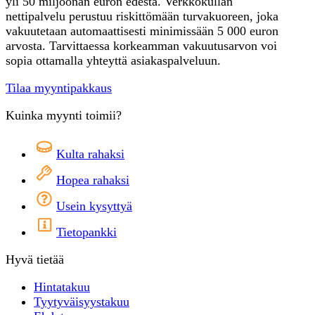
yli 50 miljoonan euron edestä. Verkkokullan
nettipalvelu perustuu riskittömään turvakuoreen, joka
vakuutetaan automaattisesti minimissään 5 000 euron
arvosta. Tarvittaessa korkeamman vakuutusarvon voi
sopia ottamalla yhteyttä asiakaspalveluun.
Tilaa myyntipakkaus
Kuinka myynti toimii?
Kulta rahaksi
Hopea rahaksi
Usein kysyttyä
Tietopankki
Hyvä tietää
Hintatakuu
Tyytyväisyystakuu