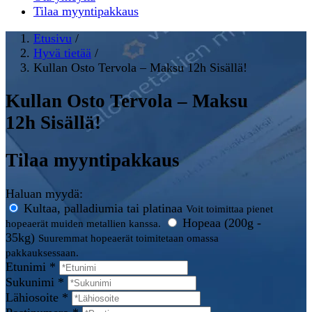
Tilaa myyntipakkaus
Etusivu
/
Hyvä tietää
/
Kullan Osto Tervola – Maksu 12h Sisällä!
Kullan Osto Tervola – Maksu
12h Sisällä!
Tilaa myyntipakkaus
Haluan myydä:
Kultaa, palladiumia tai platinaa
Voit toimittaa pienet
Hopeaa (200g -
hopeaerät muiden metallien kanssa.
35kg)
Suuremmat hopeaerät toimitetaan omassa
pakkauksessaan.
Etunimi *
Sukunimi *
Lähiosoite *