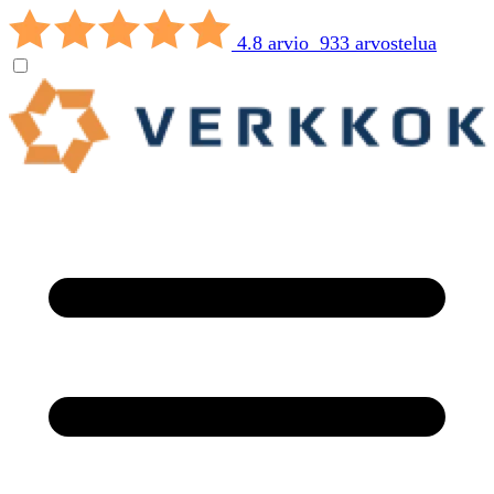
4.8 arvio 933 arvostelua