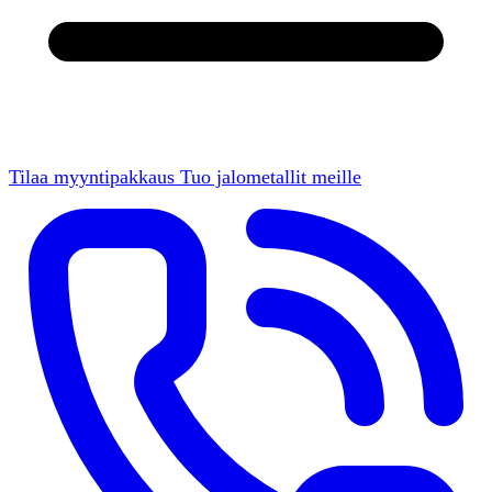
Tilaa myyntipakkaus
Tuo jalometallit meille