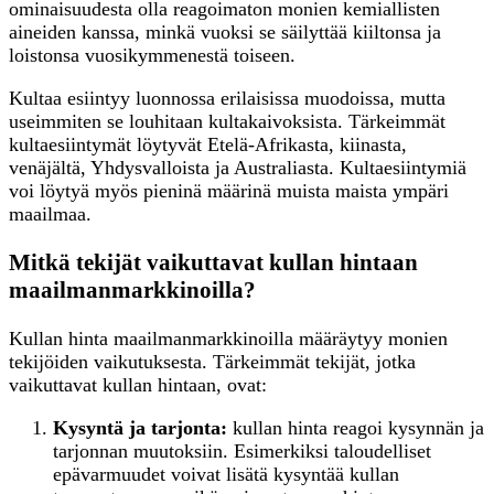
ominaisuudesta olla reagoimaton monien kemiallisten
aineiden kanssa, minkä vuoksi se säilyttää kiiltonsa ja
loistonsa vuosikymmenestä toiseen.
Kultaa esiintyy luonnossa erilaisissa muodoissa, mutta
useimmiten se louhitaan kultakaivoksista. Tärkeimmät
kultaesiintymät löytyvät Etelä-Afrikasta, kiinasta,
venäjältä, Yhdysvalloista ja Australiasta. Kultaesiintymiä
voi löytyä myös pieninä määrinä muista maista ympäri
maailmaa.
Mitkä tekijät vaikuttavat kullan hintaan
maailmanmarkkinoilla?
Kullan hinta maailmanmarkkinoilla määräytyy monien
tekijöiden vaikutuksesta. Tärkeimmät tekijät, jotka
vaikuttavat kullan hintaan, ovat:
Kysyntä ja tarjonta:
kullan hinta reagoi kysynnän ja
tarjonnan muutoksiin. Esimerkiksi taloudelliset
epävarmuudet voivat lisätä kysyntää kullan