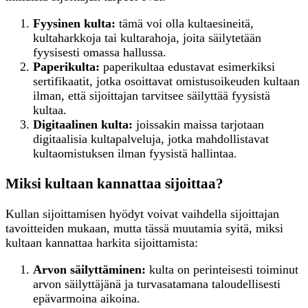
Fyysinen kulta:
tämä voi olla kultaesineitä,
kultaharkkoja tai kultarahoja, joita säilytetään
fyysisesti omassa hallussa.
Paperikulta:
paperikultaa edustavat esimerkiksi
sertifikaatit, jotka osoittavat omistusoikeuden kultaan
ilman, että sijoittajan tarvitsee säilyttää fyysistä
kultaa.
Digitaalinen kulta:
joissakin maissa tarjotaan
digitaalisia kultapalveluja, jotka mahdollistavat
kultaomistuksen ilman fyysistä hallintaa.
Miksi kultaan kannattaa sijoittaa?
Kullan sijoittamisen hyödyt voivat vaihdella sijoittajan
tavoitteiden mukaan, mutta tässä muutamia syitä, miksi
kultaan kannattaa harkita sijoittamista:
Arvon säilyttäminen:
kulta on perinteisesti toiminut
arvon säilyttäjänä ja turvasatamana taloudellisesti
epävarmoina aikoina.