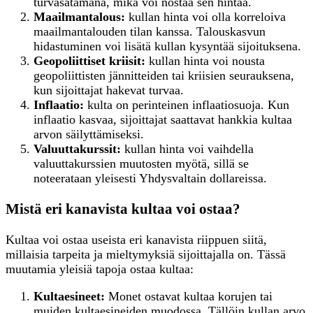
turvasatamana, mikä voi nostaa sen hintaa.
Maailmantalous:
kullan hinta voi olla korreloiva
maailmantalouden tilan kanssa. Talouskasvun
hidastuminen voi lisätä kullan kysyntää sijoituksena.
Geopoliittiset kriisit:
kullan hinta voi nousta
geopoliittisten jännitteiden tai kriisien seurauksena,
kun sijoittajat hakevat turvaa.
Inflaatio:
kulta on perinteinen inflaatiosuoja. Kun
inflaatio kasvaa, sijoittajat saattavat hankkia kultaa
arvon säilyttämiseksi.
Valuuttakurssit:
kullan hinta voi vaihdella
valuuttakurssien muutosten myötä, sillä se
noteerataan yleisesti Yhdysvaltain dollareissa.
Mistä eri kanavista kultaa voi ostaa?
Kultaa voi ostaa useista eri kanavista riippuen siitä,
millaisia tarpeita ja mieltymyksiä sijoittajalla on. Tässä
muutamia yleisiä tapoja ostaa kultaa:
K
ultaesineet:
Monet ostavat kultaa korujen tai
muiden kultaesineiden muodossa. Tällöin kullan arvo