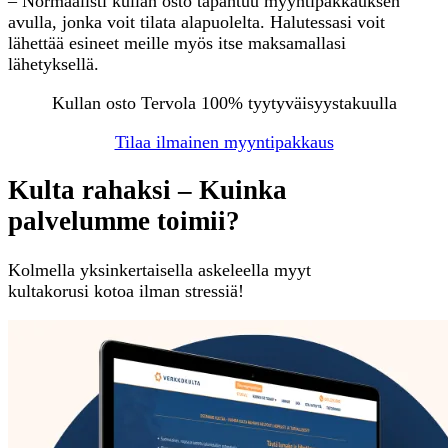
– Normaalisti kullan osto tapahtuu myyntipakkauksen
avulla, jonka voit tilata alapuolelta. Halutessasi voit
lähettää esineet meille myös itse maksamallasi
lähetyksellä.
Kullan osto Tervola 100% tyytyväisyystakuulla
Tilaa ilmainen myyntipakkaus
Kulta rahaksi – Kuinka
palvelumme toimii?
Kolmella yksinkertaisella askeleella myyt
kultakorusi kotoa ilman stressiä!