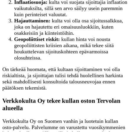
Inflaatiosuoja:
kulta voi suojata sijoittajia inflaation
vaikutuksilta, sillä sen arvo säilyy usein paremmin
kuin perinteiset valuutat.
Hajauttaminen:
kulta voi olla osa sijoitussalkkua,
joka on hajautettu eri omaisuusluokkiin, kuten
osakkeisiin ja kiinteistöihin.
Geopoliittiset riskit:
kullan hinta voi nousta
geopoliittisten kriisien aikana, mikä tekee siitä
houkuttelevan sijoituskohteen epävarmoissa
olosuhteissa.
On tärkeää huomata, että kultaan sijoittaminen voi olla
riskialtista, ja sijoittajan tulisi tehdä huolellinen harkinta
sekä mahdollisesti konsultoida talousneuvojaa ennen
päätöksen tekemistä.
Verkkokulta Oy tekee kullan oston Tervolan
alueella
Verkkokulta Oy on Suomen vanhin ja luotetuin kullan
osto-palvelu. Palvelumme on varustettu vuosikymmenien