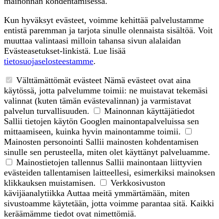
mainonnan kohdentamisessa.
Kun hyväksyt evästeet, voimme kehittää palvelustamme
entistä paremman ja tarjota sinulle olennaista sisältöä. Voit
muuttaa valintaasi milloin tahansa sivun alalaidan
Evästeasetukset-linkistä. Lue lisää
tietosuojaselosteestamme
.
Välttämättömät evästeet
Nämä evästeet ovat aina
käytössä, jotta palvelumme toimii: ne muistavat tekemäsi
valinnat (kuten tämän evästevalinnan) ja varmistavat
palvelun turvallisuuden.
Mainonnan käyttäjätiedot
Sallii tietojen käytön Googlen mainontapalveluissa sen
mittaamiseen, kuinka hyvin mainontamme toimii.
Mainosten personointi
Sallii mainosten kohdentamisen
sinulle sen perusteella, miten olet käyttänyt palveluamme.
Mainostietojen tallennus
Sallii mainontaan liittyvien
evästeiden tallentamisen laitteellesi, esimerkiksi mainoksen
klikkauksen muistamisen.
Verkkosivuston
kävijäanalytiikka
Auttaa meitä ymmärtämään, miten
sivustoamme käytetään, jotta voimme parantaa sitä. Kaikki
keräämämme tiedot ovat nimettömiä.