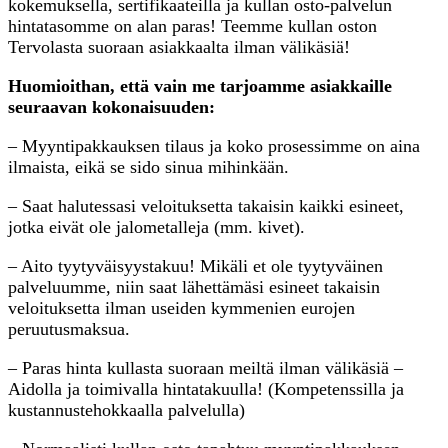
kokemuksella, sertifikaateilla ja kullan osto-palvelun
hintatasomme on alan paras! Teemme kullan oston
Tervolasta suoraan asiakkaalta ilman välikäsiä!
Huomioithan, että vain me tarjoamme asiakkaille
seuraavan kokonaisuuden:
– Myyntipakkauksen tilaus ja koko prosessimme on aina
ilmaista, eikä se sido sinua mihinkään.
– Saat halutessasi veloituksetta takaisin kaikki esineet,
jotka eivät ole jalometalleja (mm. kivet).
– Aito tyytyväisyystakuu! Mikäli et ole tyytyväinen
palveluumme, niin saat lähettämäsi esineet takaisin
veloituksetta ilman useiden kymmenien eurojen
peruutusmaksua.
– Paras hinta kullasta suoraan meiltä ilman välikäsiä –
Aidolla ja toimivalla hintatakuulla! (Kompetenssilla ja
kustannustehokkaalla palvelulla)