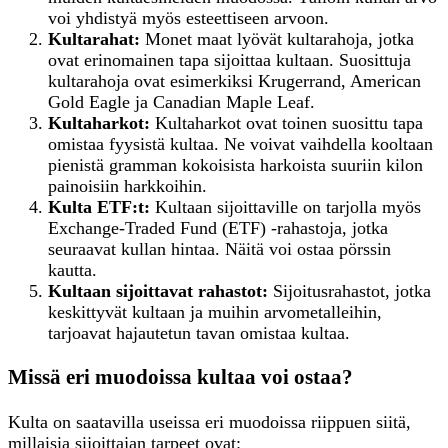
voi yhdistyä myös esteettiseen arvoon.
Kultarahat:
Monet maat lyövät kultarahoja, jotka
ovat erinomainen tapa sijoittaa kultaan. Suosittuja
kultarahoja ovat esimerkiksi Krugerrand, American
Gold Eagle ja Canadian Maple Leaf.
Kultaharkot:
Kultaharkot ovat toinen suosittu tapa
omistaa fyysistä kultaa. Ne voivat vaihdella kooltaan
pienistä gramman kokoisista harkoista suuriin kilon
painoisiin harkkoihin.
Kulta ETF:t:
Kultaan sijoittaville on tarjolla myös
Exchange-Traded Fund (ETF) -rahastoja, jotka
seuraavat kullan hintaa. Näitä voi ostaa pörssin
kautta.
Kultaan
s
ijoittavat
r
ahastot:
Sijoitusrahastot, jotka
keskittyvät kultaan ja muihin arvometalleihin,
tarjoavat hajautetun tavan omistaa kultaa.
Missä eri muodoissa kultaa voi ostaa?
Kulta on saatavilla useissa eri muodoissa riippuen siitä,
millaisia sijoittajan tarpeet ovat: