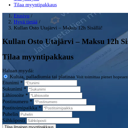
Tilaa myyntipakkaus
Etusivu
/
Hyvä tietää
/
Kullan Osto Utajärvi – Maksu 12h Sisällä!
Kullan Osto Utajärvi – Maksu 12h Si
Tilaa myyntipakkaus
Haluan myydä:
Kultaa, palladiumia tai platinaa
Voit toimittaa pienet hopeae
Etunimi *
Sukunimi *
Lähiosoite *
Postinumero *
Postitoimipaikka *
Puhelin
Sähköposti
Tilaa ilmainen myyntipakkaus