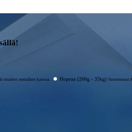
sällä!
Hopeaa (200g - 35kg)
rät muiden metallien kanssa.
Suuremmat h