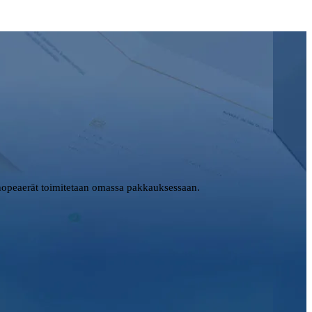
opeaerät toimitetaan omassa pakkauksessaan.