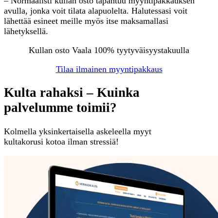
– Normaalisti kullan osto tapahtuu myyntipakkauksen
avulla, jonka voit tilata alapuolelta. Halutessasi voit
lähettää esineet meille myös itse maksamallasi
lähetyksellä.
Kullan osto Vaala 100% tyytyväisyystakuulla
Tilaa ilmainen myyntipakkaus
Kulta rahaksi – Kuinka
palvelumme toimii?
Kolmella yksinkertaisella askeleella myyt
kultakorusi kotoa ilman stressiä!