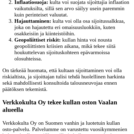
Inflaatiosuoja:
kulta voi suojata sijoittajia inflaation
vaikutuksilta, sillä sen arvo säilyy usein paremmin
kuin perinteiset valuutat.
Hajauttaminen:
kulta voi olla osa sijoitussalkkua,
joka on hajautettu eri omaisuusluokkiin, kuten
osakkeisiin ja kiinteistöihin.
Geopoliittiset riskit:
kullan hinta voi nousta
geopoliittisten kriisien aikana, mikä tekee siitä
houkuttelevan sijoituskohteen epävarmoissa
olosuhteissa.
On tärkeää huomata, että kultaan sijoittaminen voi olla
riskialtista, ja sijoittajan tulisi tehdä huolellinen harkinta
sekä mahdollisesti konsultoida talousneuvojaa ennen
päätöksen tekemistä.
Verkkokulta Oy tekee kullan oston Vaalan
alueella
Verkkokulta Oy on Suomen vanhin ja luotetuin kullan
osto-palvelu. Palvelumme on varustettu vuosikymmenien