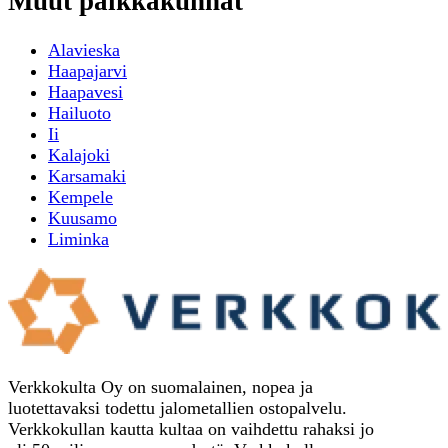
Muut paikkakunnat
Alavieska
Haapajarvi
Haapavesi
Hailuoto
Ii
Kalajoki
Karsamaki
Kempele
Kuusamo
Liminka
Verkkokulta Oy on suomalainen, nopea ja
luotettavaksi todettu jalometallien ostopalvelu.
Verkkokullan kautta kultaa on vaihdettu rahaksi jo