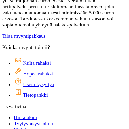
yli 50 miljoonan euron edestä. Verkkokullan
nettipalvelu perustuu riskittömään turvakuoreen, joka
vakuutetaan automaattisesti minimissään 5 000 euron
arvosta. Tarvittaessa korkeamman vakuutusarvon voi
sopia ottamalla yhteyttä asiakaspalveluun.
Tilaa myyntipakkaus
Kuinka myynti toimii?
Kulta rahaksi
Hopea rahaksi
Usein kysyttyä
Tietopankki
Hyvä tietää
Hintatakuu
Tyytyväisyystakuu