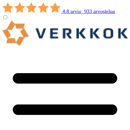
4.8 arvio 933 arvostelua