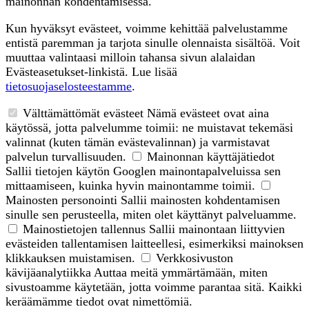
mainonnan kohdentamisessa.
Kun hyväksyt evästeet, voimme kehittää palvelustamme
entistä paremman ja tarjota sinulle olennaista sisältöä. Voit
muuttaa valintaasi milloin tahansa sivun alalaidan
Evästeasetukset-linkistä. Lue lisää
tietosuojaselosteestamme
.
Välttämättömät evästeet
Nämä evästeet ovat aina
käytössä, jotta palvelumme toimii: ne muistavat tekemäsi
valinnat (kuten tämän evästevalinnan) ja varmistavat
palvelun turvallisuuden.
Mainonnan käyttäjätiedot
Sallii tietojen käytön Googlen mainontapalveluissa sen
mittaamiseen, kuinka hyvin mainontamme toimii.
Mainosten personointi
Sallii mainosten kohdentamisen
sinulle sen perusteella, miten olet käyttänyt palveluamme.
Mainostietojen tallennus
Sallii mainontaan liittyvien
evästeiden tallentamisen laitteellesi, esimerkiksi mainoksen
klikkauksen muistamisen.
Verkkosivuston
kävijäanalytiikka
Auttaa meitä ymmärtämään, miten
sivustoamme käytetään, jotta voimme parantaa sitä. Kaikki
keräämämme tiedot ovat nimettömiä.