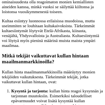
ominaisuudesta olla reagoimaton monien kemiallisten
aineiden kanssa, minkä vuoksi se säilyttää kiiltonsa ja
loistonsa vuosikymmenestä toiseen.
Kultaa esiintyy luonnossa erilaisissa muodoissa, mutta
useimmiten se louhitaan kultakaivoksista. Tärkeimmät
kultaesiintymät löytyvät Etelä-Afrikasta, kiinasta,
venäjältä, Yhdysvalloista ja Australiasta. Kultaesiintymiä
voi löytyä myös pieninä määrinä muista maista ympäri
maailmaa.
Mitkä tekijät vaikuttavat kullan hintaan
maailmanmarkkinoilla?
Kullan hinta maailmanmarkkinoilla määräytyy monien
tekijöiden vaikutuksesta. Tärkeimmät tekijät, jotka
vaikuttavat kullan hintaan, ovat:
Kysyntä ja tarjonta:
kullan hinta reagoi kysynnän ja
tarjonnan muutoksiin. Esimerkiksi taloudelliset
epävarmuudet voivat lisätä kysyntää kullan