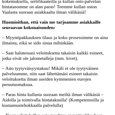
kokemuksella, sertifikaateilla ja kullan osto-palvelun
hintatasomme on alan paras! Teemme kullan oston
Vaalasta suoraan asiakkaalta ilman välikäsiä!
Huomioithan, että vain me tarjoamme asiakkaille
seuraavan kokonaisuuden:
– Myyntipakkauksen tilaus ja koko prosessimme on aina
ilmaista, eikä se sido sinua mihinkään.
– Saat halutessasi veloituksetta takaisin kaikki esineet,
jotka eivät ole jalometalleja (mm. kivet).
– Aito tyytyväisyystakuu! Mikäli et ole tyytyväinen
palveluumme, niin saat lähettämäsi esineet takaisin
veloituksetta ilman useiden kymmenien eurojen
peruutusmaksua.
– Paras hinta kullasta suoraan meiltä ilman välikäsiä –
Aidolla ja toimivalla hintatakuulla! (Kompetenssilla ja
kustannustehokkaalla palvelulla)