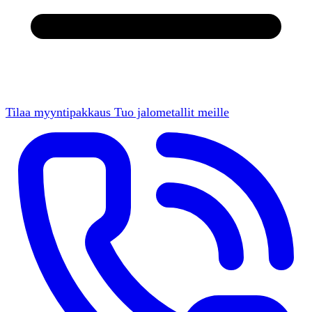
Tilaa myyntipakkaus
Tuo jalometallit meille