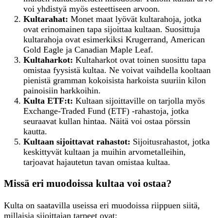
voi yhdistyä myös esteettiseen arvoon.
Kultarahat:
Monet maat lyövät kultarahoja, jotka
ovat erinomainen tapa sijoittaa kultaan. Suosittuja
kultarahoja ovat esimerkiksi Krugerrand, American
Gold Eagle ja Canadian Maple Leaf.
Kultaharkot:
Kultaharkot ovat toinen suosittu tapa
omistaa fyysistä kultaa. Ne voivat vaihdella kooltaan
pienistä gramman kokoisista harkoista suuriin kilon
painoisiin harkkoihin.
Kulta ETF:t:
Kultaan sijoittaville on tarjolla myös
Exchange-Traded Fund (ETF) -rahastoja, jotka
seuraavat kullan hintaa. Näitä voi ostaa pörssin
kautta.
Kultaan
s
ijoittavat
r
ahastot:
Sijoitusrahastot, jotka
keskittyvät kultaan ja muihin arvometalleihin,
tarjoavat hajautetun tavan omistaa kultaa.
Missä eri muodoissa kultaa voi ostaa?
Kulta on saatavilla useissa eri muodoissa riippuen siitä,
millaisia sijoittajan tarpeet ovat: