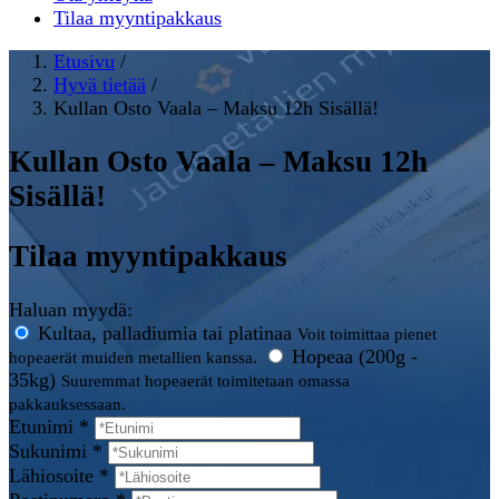
Tilaa myyntipakkaus
Etusivu
/
Hyvä tietää
/
Kullan Osto Vaala – Maksu 12h Sisällä!
Kullan Osto Vaala – Maksu 12h
Sisällä!
Tilaa myyntipakkaus
Haluan myydä:
Kultaa, palladiumia tai platinaa
Voit toimittaa pienet
Hopeaa (200g -
hopeaerät muiden metallien kanssa.
35kg)
Suuremmat hopeaerät toimitetaan omassa
pakkauksessaan.
Etunimi *
Sukunimi *
Lähiosoite *