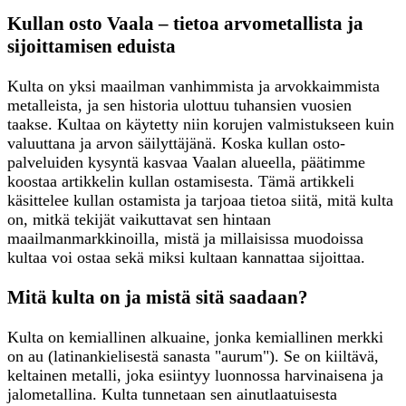
Kullan osto Vaala – tietoa arvometallista ja
sijoittamisen eduista
Kulta on yksi maailman vanhimmista ja arvokkaimmista
metalleista, ja sen historia ulottuu tuhansien vuosien
taakse. Kultaa on käytetty niin korujen valmistukseen kuin
valuuttana ja arvon säilyttäjänä. Koska kullan osto-
palveluiden kysyntä kasvaa Vaalan alueella, päätimme
koostaa artikkelin kullan ostamisesta. Tämä artikkeli
käsittelee kullan ostamista ja tarjoaa tietoa siitä, mitä kulta
on, mitkä tekijät vaikuttavat sen hintaan
maailmanmarkkinoilla, mistä ja millaisissa muodoissa
kultaa voi ostaa sekä miksi kultaan kannattaa sijoittaa.
Mitä kulta on ja mistä sitä saadaan?
Kulta on kemiallinen alkuaine, jonka kemiallinen merkki
on au (latinankielisestä sanasta "aurum"). Se on kiiltävä,
keltainen metalli, joka esiintyy luonnossa harvinaisena ja
jalometallina. Kulta tunnetaan sen ainutlaatuisesta