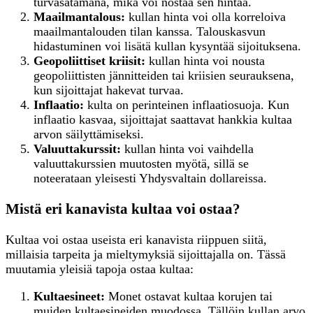
turvasatamana, mikä voi nostaa sen hintaa.
Maailmantalous:
kullan hinta voi olla korreloiva
maailmantalouden tilan kanssa. Talouskasvun
hidastuminen voi lisätä kullan kysyntää sijoituksena.
Geopoliittiset kriisit:
kullan hinta voi nousta
geopoliittisten jännitteiden tai kriisien seurauksena,
kun sijoittajat hakevat turvaa.
Inflaatio:
kulta on perinteinen inflaatiosuoja. Kun
inflaatio kasvaa, sijoittajat saattavat hankkia kultaa
arvon säilyttämiseksi.
Valuuttakurssit:
kullan hinta voi vaihdella
valuuttakurssien muutosten myötä, sillä se
noteerataan yleisesti Yhdysvaltain dollareissa.
Mistä eri kanavista kultaa voi ostaa?
Kultaa voi ostaa useista eri kanavista riippuen siitä,
millaisia tarpeita ja mieltymyksiä sijoittajalla on. Tässä
muutamia yleisiä tapoja ostaa kultaa:
K
ultaesineet:
Monet ostavat kultaa korujen tai
muiden kultaesineiden muodossa. Tällöin kullan arvo