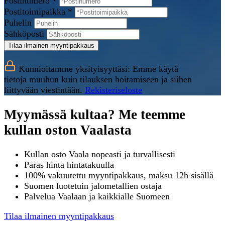
Postinumero *
Postitoimipaikka *
Puhelin
Sähköposti
Tilaa ilmainen myyntipakkaus
Kunnioitamme yksityisyyttäsi: Emme käytä
tietoja muuhun kuin tilauksen hoitamiseen ja siihen
liittyvään viestintään.
Rekisteriseloste
Myymässä kultaa? Me teemme
kullan oston Vaalasta
Kullan osto Vaala nopeasti ja turvallisesti
Paras hinta hintatakuulla
100% vakuutettu myyntipakkaus, maksu 12h sisällä
Suomen luotetuin jalometallien ostaja
Palvelua Vaalaan ja kaikkialle Suomeen
Tilaa ilmainen myyntipakkaus