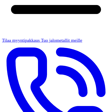
Tilaa myyntipakkaus
Tuo jalometallit meille