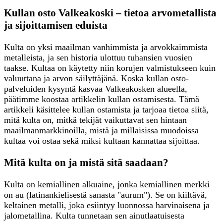
Kullan osto Valkeakoski – tietoa arvometallista
ja sijoittamisen eduista
Kulta on yksi maailman vanhimmista ja arvokkaimmista
metalleista, ja sen historia ulottuu tuhansien vuosien
taakse. Kultaa on käytetty niin korujen valmistukseen kuin
valuuttana ja arvon säilyttäjänä. Koska kullan osto-
palveluiden kysyntä kasvaa Valkeakosken alueella,
päätimme koostaa artikkelin kullan ostamisesta. Tämä
artikkeli käsittelee kullan ostamista ja tarjoaa tietoa siitä,
mitä kulta on, mitkä tekijät vaikuttavat sen hintaan
maailmanmarkkinoilla, mistä ja millaisissa muodoissa
kultaa voi ostaa sekä miksi kultaan kannattaa sijoittaa.
Mitä kulta on ja mistä sitä saadaan?
Kulta on kemiallinen alkuaine, jonka kemiallinen merkki
on au (latinankielisestä sanasta "aurum"). Se on kiiltävä,
keltainen metalli, joka esiintyy luonnossa harvinaisena ja
jalometallina. Kulta tunnetaan sen ainutlaatuisesta