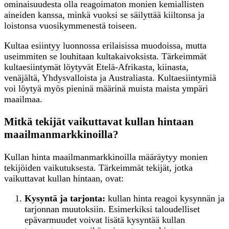
ominaisuudesta olla reagoimaton monien kemiallisten
aineiden kanssa, minkä vuoksi se säilyttää kiiltonsa ja
loistonsa vuosikymmenestä toiseen.
Kultaa esiintyy luonnossa erilaisissa muodoissa, mutta
useimmiten se louhitaan kultakaivoksista. Tärkeimmät
kultaesiintymät löytyvät Etelä-Afrikasta, kiinasta,
venäjältä, Yhdysvalloista ja Australiasta. Kultaesiintymiä
voi löytyä myös pieninä määrinä muista maista ympäri
maailmaa.
Mitkä tekijät vaikuttavat kullan hintaan
maailmanmarkkinoilla?
Kullan hinta maailmanmarkkinoilla määräytyy monien
tekijöiden vaikutuksesta. Tärkeimmät tekijät, jotka
vaikuttavat kullan hintaan, ovat:
Kysyntä ja tarjonta:
kullan hinta reagoi kysynnän ja
tarjonnan muutoksiin. Esimerkiksi taloudelliset
epävarmuudet voivat lisätä kysyntää kullan