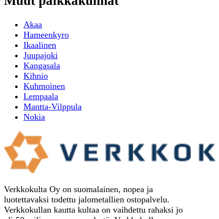
Muut paikkakunnat
Akaa
Hameenkyro
Ikaalinen
Juupajoki
Kangasala
Kihnio
Kuhmoinen
Lempaala
Mantta-Vilppula
Nokia
Verkkokulta Oy on suomalainen, nopea ja
luotettavaksi todettu jalometallien ostopalvelu.
Verkkokullan kautta kultaa on vaihdettu rahaksi jo