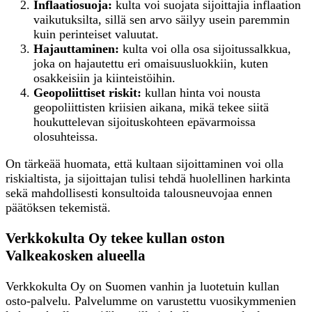
Inflaatiosuoja:
kulta voi suojata sijoittajia inflaation
vaikutuksilta, sillä sen arvo säilyy usein paremmin
kuin perinteiset valuutat.
Hajauttaminen:
kulta voi olla osa sijoitussalkkua,
joka on hajautettu eri omaisuusluokkiin, kuten
osakkeisiin ja kiinteistöihin.
Geopoliittiset riskit:
kullan hinta voi nousta
geopoliittisten kriisien aikana, mikä tekee siitä
houkuttelevan sijoituskohteen epävarmoissa
olosuhteissa.
On tärkeää huomata, että kultaan sijoittaminen voi olla
riskialtista, ja sijoittajan tulisi tehdä huolellinen harkinta
sekä mahdollisesti konsultoida talousneuvojaa ennen
päätöksen tekemistä.
Verkkokulta Oy tekee kullan oston
Valkeakosken alueella
Verkkokulta Oy on Suomen vanhin ja luotetuin kullan
osto-palvelu. Palvelumme on varustettu vuosikymmenien