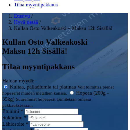
Tilaa myyntipakkaus
Etusivu
/
Hyvä tietää
/
Kullan Osto Valkeakoski – Maksu 12h Sisällä!
Kullan Osto Valkeakoski –
Maksu 12h Sisällä!
Tilaa myyntipakkaus
Haluan myydä:
Kultaa, palladiumia tai platinaa
Voit toimittaa pienet
Hopeaa (200g -
hopeaerät muiden metallien kanssa.
35kg)
Suuremmat hopeaerät toimitetaan omassa
pakkauksessaan.
Etunimi *
Sukunimi *
Lähiosoite *