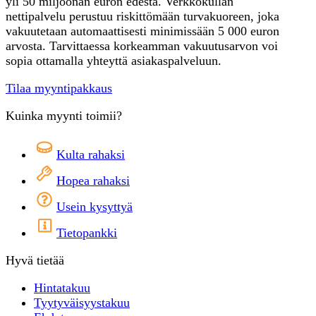
yli 50 miljoonan euron edestä. Verkkokullan
nettipalvelu perustuu riskittömään turvakuoreen, joka
vakuutetaan automaattisesti minimissään 5 000 euron
arvosta. Tarvittaessa korkeamman vakuutusarvon voi
sopia ottamalla yhteyttä asiakaspalveluun.
Tilaa myyntipakkaus
Kuinka myynti toimii?
Kulta rahaksi
Hopea rahaksi
Usein kysyttyä
Tietopankki
Hyvä tietää
Hintatakuu
Tyytyväisyystakuu