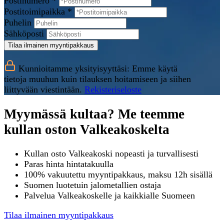
Postinumero *
Postitoimipaikka *
Puhelin
Sähköposti
Tilaa ilmainen myyntipakkaus
Kunnioitamme yksityisyyttäsi: Emme käytä
tietoja muuhun kuin tilauksen hoitamiseen ja siihen
liittyvään viestintään.
Rekisteriseloste
Myymässä kultaa? Me teemme
kullan oston Valkeakoskelta
Kullan osto Valkeakoski nopeasti ja turvallisesti
Paras hinta hintatakuulla
100% vakuutettu myyntipakkaus, maksu 12h sisällä
Suomen luotetuin jalometallien ostaja
Palvelua Valkeakoskelle ja kaikkialle Suomeen
Tilaa ilmainen myyntipakkaus