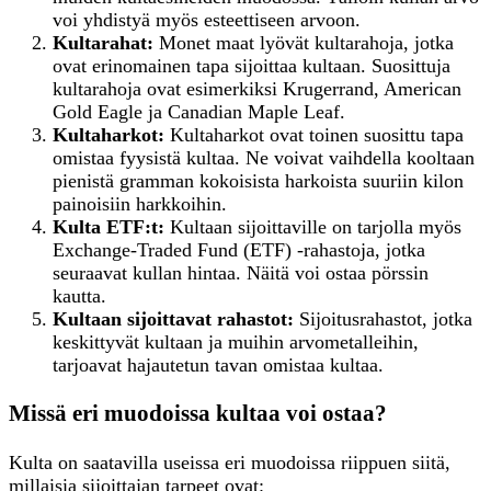
voi yhdistyä myös esteettiseen arvoon.
Kultarahat:
Monet maat lyövät kultarahoja, jotka
ovat erinomainen tapa sijoittaa kultaan. Suosittuja
kultarahoja ovat esimerkiksi Krugerrand, American
Gold Eagle ja Canadian Maple Leaf.
Kultaharkot:
Kultaharkot ovat toinen suosittu tapa
omistaa fyysistä kultaa. Ne voivat vaihdella kooltaan
pienistä gramman kokoisista harkoista suuriin kilon
painoisiin harkkoihin.
Kulta ETF:t:
Kultaan sijoittaville on tarjolla myös
Exchange-Traded Fund (ETF) -rahastoja, jotka
seuraavat kullan hintaa. Näitä voi ostaa pörssin
kautta.
Kultaan
s
ijoittavat
r
ahastot:
Sijoitusrahastot, jotka
keskittyvät kultaan ja muihin arvometalleihin,
tarjoavat hajautetun tavan omistaa kultaa.
Missä eri muodoissa kultaa voi ostaa?
Kulta on saatavilla useissa eri muodoissa riippuen siitä,
millaisia sijoittajan tarpeet ovat: