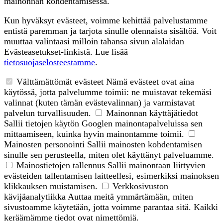
mainonnan kohdentamisessa.
Kun hyväksyt evästeet, voimme kehittää palvelustamme
entistä paremman ja tarjota sinulle olennaista sisältöä. Voit
muuttaa valintaasi milloin tahansa sivun alalaidan
Evästeasetukset-linkistä. Lue lisää
tietosuojaselosteestamme
.
Välttämättömät evästeet
Nämä evästeet ovat aina
käytössä, jotta palvelumme toimii: ne muistavat tekemäsi
valinnat (kuten tämän evästevalinnan) ja varmistavat
palvelun turvallisuuden.
Mainonnan käyttäjätiedot
Sallii tietojen käytön Googlen mainontapalveluissa sen
mittaamiseen, kuinka hyvin mainontamme toimii.
Mainosten personointi
Sallii mainosten kohdentamisen
sinulle sen perusteella, miten olet käyttänyt palveluamme.
Mainostietojen tallennus
Sallii mainontaan liittyvien
evästeiden tallentamisen laitteellesi, esimerkiksi mainoksen
klikkauksen muistamisen.
Verkkosivuston
kävijäanalytiikka
Auttaa meitä ymmärtämään, miten
sivustoamme käytetään, jotta voimme parantaa sitä. Kaikki
keräämämme tiedot ovat nimettömiä.