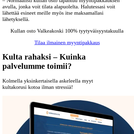
– Normaalisti kullan osto tapahtuu myyntipakkauksen
avulla, jonka voit tilata alapuolelta. Halutessasi voit
lähettää esineet meille myös itse maksamallasi
lähetyksellä.
Kullan osto Valkeakoski 100% tyytyväisyystakuulla
Tilaa ilmainen myyntipakkaus
Kulta rahaksi – Kuinka
palvelumme toimii?
Kolmella yksinkertaisella askeleella myyt
kultakorusi kotoa ilman stressiä!