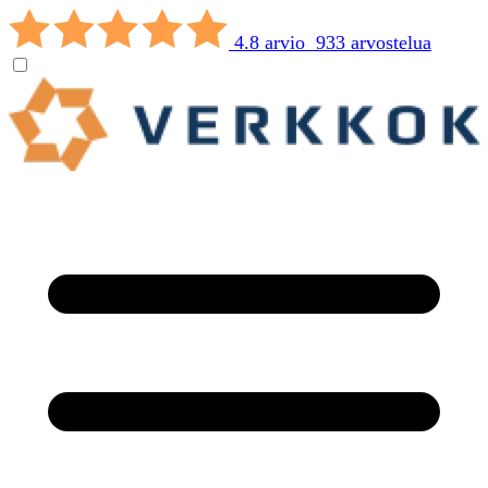
4.8 arvio 933 arvostelua