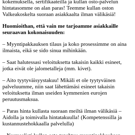
kokemuksella, sertifikaateilla ja kullan osto-palvelun
hintatasomme on alan paras! Teemme kullan oston
Valkeakoskelta suoraan asiakkaalta ilman välikäsiä!
Huomioithan, että vain me tarjoamme asiakkaille
seuraavan kokonaisuuden:
– Myyntipakkauksen tilaus ja koko prosessimme on aina
ilmaista, eikä se sido sinua mihinkään.
– Saat halutessasi veloituksetta takaisin kaikki esineet,
jotka eivät ole jalometalleja (mm. kivet).
– Aito tyytyväisyystakuu! Mikäli et ole tyytyväinen
palveluumme, niin saat lähettämäsi esineet takaisin
veloituksetta ilman useiden kymmenien eurojen
peruutusmaksua.
– Paras hinta kullasta suoraan meiltä ilman välikäsiä –
Aidolla ja toimivalla hintatakuulla! (Kompetenssilla ja
kustannustehokkaalla palvelulla)