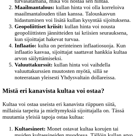
turvasatamana, mikä voi nostaa sen hintaa.
Maailmantalous:
kullan hinta voi olla korreloiva
maailmantalouden tilan kanssa. Talouskasvun
hidastuminen voi lisätä kullan kysyntää sijoituksena.
Geopoliittiset kriisit:
kullan hinta voi nousta
geopoliittisten jännitteiden tai kriisien seurauksena,
kun sijoittajat hakevat turvaa.
Inflaatio:
kulta on perinteinen inflaatiosuoja. Kun
inflaatio kasvaa, sijoittajat saattavat hankkia kultaa
arvon säilyttämiseksi.
Valuuttakurssit:
kullan hinta voi vaihdella
valuuttakurssien muutosten myötä, sillä se
noteerataan yleisesti Yhdysvaltain dollareissa.
Mistä eri kanavista kultaa voi ostaa?
Kultaa voi ostaa useista eri kanavista riippuen siitä,
millaisia tarpeita ja mieltymyksiä sijoittajalla on. Tässä
muutamia yleisiä tapoja ostaa kultaa:
K
ultaesineet:
Monet ostavat kultaa korujen tai
muiden kultaesineiden muodossa. Tällöin kullan arvo