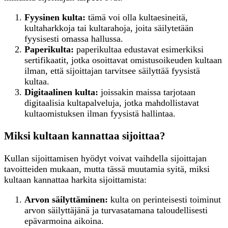
Fyysinen kulta:
tämä voi olla kultaesineitä,
kultaharkkoja tai kultarahoja, joita säilytetään
fyysisesti omassa hallussa.
Paperikulta:
paperikultaa edustavat esimerkiksi
sertifikaatit, jotka osoittavat omistusoikeuden kultaan
ilman, että sijoittajan tarvitsee säilyttää fyysistä
kultaa.
Digitaalinen kulta:
joissakin maissa tarjotaan
digitaalisia kultapalveluja, jotka mahdollistavat
kultaomistuksen ilman fyysistä hallintaa.
Miksi kultaan kannattaa sijoittaa?
Kullan sijoittamisen hyödyt voivat vaihdella sijoittajan
tavoitteiden mukaan, mutta tässä muutamia syitä, miksi
kultaan kannattaa harkita sijoittamista:
Arvon säilyttäminen:
kulta on perinteisesti toiminut
arvon säilyttäjänä ja turvasatamana taloudellisesti
epävarmoina aikoina.