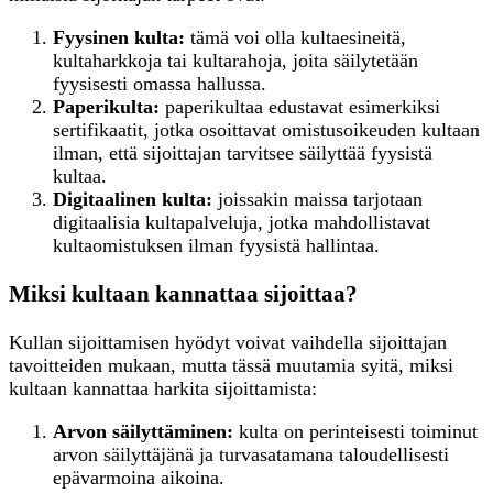
Fyysinen kulta:
tämä voi olla kultaesineitä,
kultaharkkoja tai kultarahoja, joita säilytetään
fyysisesti omassa hallussa.
Paperikulta:
paperikultaa edustavat esimerkiksi
sertifikaatit, jotka osoittavat omistusoikeuden kultaan
ilman, että sijoittajan tarvitsee säilyttää fyysistä
kultaa.
Digitaalinen kulta:
joissakin maissa tarjotaan
digitaalisia kultapalveluja, jotka mahdollistavat
kultaomistuksen ilman fyysistä hallintaa.
Miksi kultaan kannattaa sijoittaa?
Kullan sijoittamisen hyödyt voivat vaihdella sijoittajan
tavoitteiden mukaan, mutta tässä muutamia syitä, miksi
kultaan kannattaa harkita sijoittamista:
Arvon säilyttäminen:
kulta on perinteisesti toiminut
arvon säilyttäjänä ja turvasatamana taloudellisesti
epävarmoina aikoina.