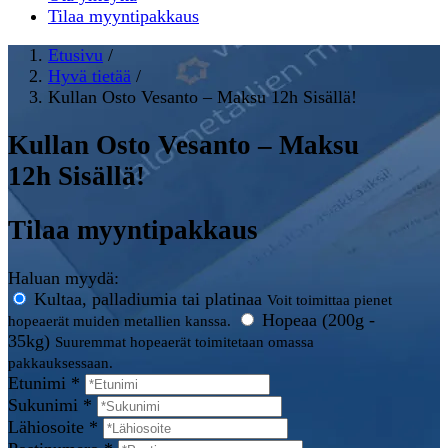
Tilaa myyntipakkaus
Etusivu
/
Hyvä tietää
/
Kullan Osto Vesanto – Maksu 12h Sisällä!
Kullan Osto Vesanto – Maksu
12h Sisällä!
Tilaa myyntipakkaus
Haluan myydä:
Kultaa, palladiumia tai platinaa
Voit toimittaa pienet
Hopeaa (200g -
hopeaerät muiden metallien kanssa.
35kg)
Suuremmat hopeaerät toimitetaan omassa
pakkauksessaan.
Etunimi *
Sukunimi *
Lähiosoite *