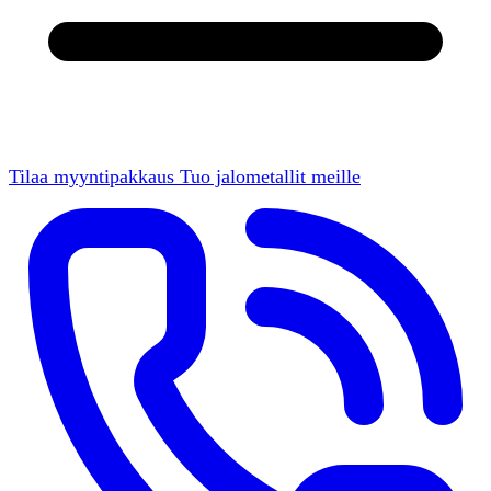
Tilaa myyntipakkaus
Tuo jalometallit meille