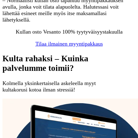
– Normaalisti kullan osto tapahtuu myyntipakkauksen
avulla, jonka voit tilata alapuolelta. Halutessasi voit
lähettää esineet meille myös itse maksamallasi
lähetyksellä.
Kullan osto Vesanto 100% tyytyväisyystakuulla
Tilaa ilmainen myyntipakkaus
Kulta rahaksi – Kuinka
palvelumme toimii?
Kolmella yksinkertaisella askeleella myyt
kultakorusi kotoa ilman stressiä!