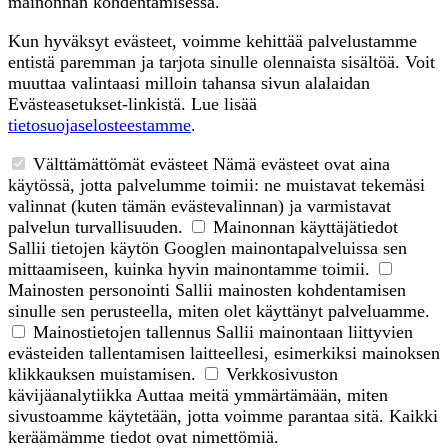
mainonnan kohdentamisessa.
Kun hyväksyt evästeet, voimme kehittää palvelustamme
entistä paremman ja tarjota sinulle olennaista sisältöä. Voit
muuttaa valintaasi milloin tahansa sivun alalaidan
Evästeasetukset-linkistä. Lue lisää
tietosuojaselosteestamme
.
Välttämättömät evästeet
Nämä evästeet ovat aina
käytössä, jotta palvelumme toimii: ne muistavat tekemäsi
valinnat (kuten tämän evästevalinnan) ja varmistavat
palvelun turvallisuuden.
Mainonnan käyttäjätiedot
Sallii tietojen käytön Googlen mainontapalveluissa sen
mittaamiseen, kuinka hyvin mainontamme toimii.
Mainosten personointi
Sallii mainosten kohdentamisen
sinulle sen perusteella, miten olet käyttänyt palveluamme.
Mainostietojen tallennus
Sallii mainontaan liittyvien
evästeiden tallentamisen laitteellesi, esimerkiksi mainoksen
klikkauksen muistamisen.
Verkkosivuston
kävijäanalytiikka
Auttaa meitä ymmärtämään, miten
sivustoamme käytetään, jotta voimme parantaa sitä. Kaikki
keräämämme tiedot ovat nimettömiä.