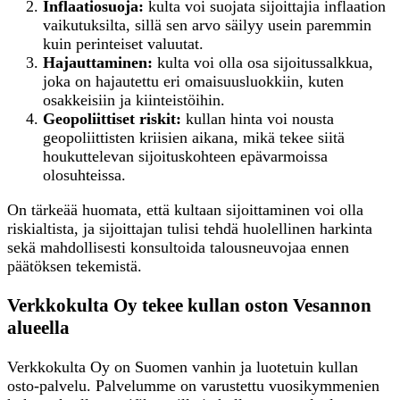
Inflaatiosuoja:
kulta voi suojata sijoittajia inflaation
vaikutuksilta, sillä sen arvo säilyy usein paremmin
kuin perinteiset valuutat.
Hajauttaminen:
kulta voi olla osa sijoitussalkkua,
joka on hajautettu eri omaisuusluokkiin, kuten
osakkeisiin ja kiinteistöihin.
Geopoliittiset riskit:
kullan hinta voi nousta
geopoliittisten kriisien aikana, mikä tekee siitä
houkuttelevan sijoituskohteen epävarmoissa
olosuhteissa.
On tärkeää huomata, että kultaan sijoittaminen voi olla
riskialtista, ja sijoittajan tulisi tehdä huolellinen harkinta
sekä mahdollisesti konsultoida talousneuvojaa ennen
päätöksen tekemistä.
Verkkokulta Oy tekee kullan oston Vesannon
alueella
Verkkokulta Oy on Suomen vanhin ja luotetuin kullan
osto-palvelu. Palvelumme on varustettu vuosikymmenien