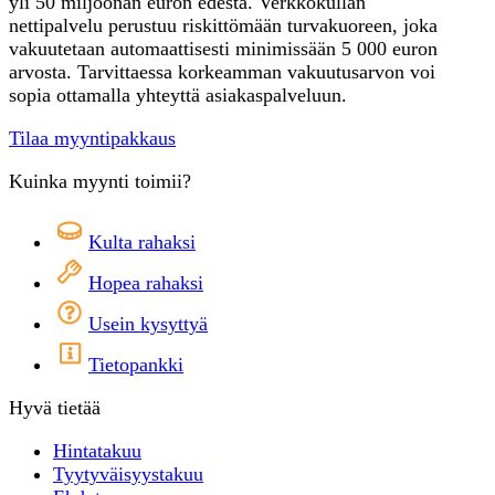
yli 50 miljoonan euron edestä. Verkkokullan
nettipalvelu perustuu riskittömään turvakuoreen, joka
vakuutetaan automaattisesti minimissään 5 000 euron
arvosta. Tarvittaessa korkeamman vakuutusarvon voi
sopia ottamalla yhteyttä asiakaspalveluun.
Tilaa myyntipakkaus
Kuinka myynti toimii?
Kulta rahaksi
Hopea rahaksi
Usein kysyttyä
Tietopankki
Hyvä tietää
Hintatakuu
Tyytyväisyystakuu