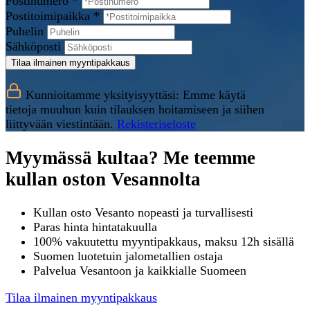
Postinumero *
Postitoimipaikka *
Puhelin
Sähköposti
Tilaa ilmainen myyntipakkaus
Kunnioitamme yksityisyyttäsi: Emme käytä
tietoja muuhun kuin tilauksen hoitamiseen ja siihen
liittyvään viestintään.
Rekisteriseloste
Myymässä kultaa? Me teemme
kullan oston Vesannolta
Kullan osto Vesanto nopeasti ja turvallisesti
Paras hinta hintatakuulla
100% vakuutettu myyntipakkaus, maksu 12h sisällä
Suomen luotetuin jalometallien ostaja
Palvelua Vesantoon ja kaikkialle Suomeen
Tilaa ilmainen myyntipakkaus