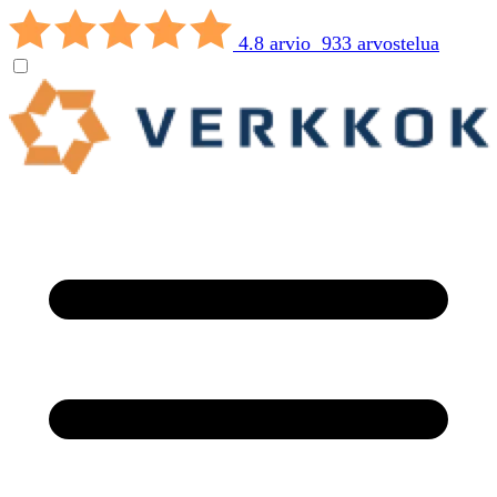
4.8 arvio 933 arvostelua