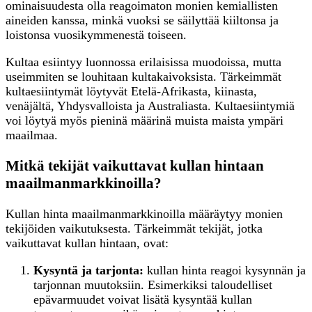
ominaisuudesta olla reagoimaton monien kemiallisten
aineiden kanssa, minkä vuoksi se säilyttää kiiltonsa ja
loistonsa vuosikymmenestä toiseen.
Kultaa esiintyy luonnossa erilaisissa muodoissa, mutta
useimmiten se louhitaan kultakaivoksista. Tärkeimmät
kultaesiintymät löytyvät Etelä-Afrikasta, kiinasta,
venäjältä, Yhdysvalloista ja Australiasta. Kultaesiintymiä
voi löytyä myös pieninä määrinä muista maista ympäri
maailmaa.
Mitkä tekijät vaikuttavat kullan hintaan
maailmanmarkkinoilla?
Kullan hinta maailmanmarkkinoilla määräytyy monien
tekijöiden vaikutuksesta. Tärkeimmät tekijät, jotka
vaikuttavat kullan hintaan, ovat:
Kysyntä ja tarjonta:
kullan hinta reagoi kysynnän ja
tarjonnan muutoksiin. Esimerkiksi taloudelliset
epävarmuudet voivat lisätä kysyntää kullan