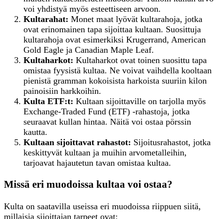
voi yhdistyä myös esteettiseen arvoon.
Kultarahat:
Monet maat lyövät kultarahoja, jotka
ovat erinomainen tapa sijoittaa kultaan. Suosittuja
kultarahoja ovat esimerkiksi Krugerrand, American
Gold Eagle ja Canadian Maple Leaf.
Kultaharkot:
Kultaharkot ovat toinen suosittu tapa
omistaa fyysistä kultaa. Ne voivat vaihdella kooltaan
pienistä gramman kokoisista harkoista suuriin kilon
painoisiin harkkoihin.
Kulta ETF:t:
Kultaan sijoittaville on tarjolla myös
Exchange-Traded Fund (ETF) -rahastoja, jotka
seuraavat kullan hintaa. Näitä voi ostaa pörssin
kautta.
Kultaan
s
ijoittavat
r
ahastot:
Sijoitusrahastot, jotka
keskittyvät kultaan ja muihin arvometalleihin,
tarjoavat hajautetun tavan omistaa kultaa.
Missä eri muodoissa kultaa voi ostaa?
Kulta on saatavilla useissa eri muodoissa riippuen siitä,
millaisia sijoittajan tarpeet ovat: