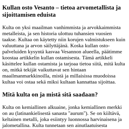
Kullan osto Vesanto – tietoa arvometallista ja
sijoittamisen eduista
Kulta on yksi maailman vanhimmista ja arvokkaimmista
metalleista, ja sen historia ulottuu tuhansien vuosien
taakse. Kultaa on käytetty niin korujen valmistukseen kuin
valuuttana ja arvon säilyttäjänä. Koska kullan osto-
palveluiden kysyntä kasvaa Vesannon alueella, päätimme
koostaa artikkelin kullan ostamisesta. Tämä artikkeli
käsittelee kullan ostamista ja tarjoaa tietoa siitä, mitä kulta
on, mitkä tekijät vaikuttavat sen hintaan
maailmanmarkkinoilla, mistä ja millaisissa muodoissa
kultaa voi ostaa sekä miksi kultaan kannattaa sijoittaa.
Mitä kulta on ja mistä sitä saadaan?
Kulta on kemiallinen alkuaine, jonka kemiallinen merkki
on au (latinankielisestä sanasta "aurum"). Se on kiiltävä,
keltainen metalli, joka esiintyy luonnossa harvinaisena ja
jalometallina. Kulta tunnetaan sen ainutlaatuisesta