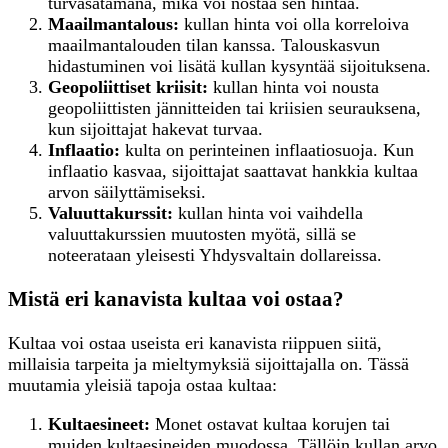
turvasatamana, mikä voi nostaa sen hintaa.
Maailmantalous:
kullan hinta voi olla korreloiva
maailmantalouden tilan kanssa. Talouskasvun
hidastuminen voi lisätä kullan kysyntää sijoituksena.
Geopoliittiset kriisit:
kullan hinta voi nousta
geopoliittisten jännitteiden tai kriisien seurauksena,
kun sijoittajat hakevat turvaa.
Inflaatio:
kulta on perinteinen inflaatiosuoja. Kun
inflaatio kasvaa, sijoittajat saattavat hankkia kultaa
arvon säilyttämiseksi.
Valuuttakurssit:
kullan hinta voi vaihdella
valuuttakurssien muutosten myötä, sillä se
noteerataan yleisesti Yhdysvaltain dollareissa.
Mistä eri kanavista kultaa voi ostaa?
Kultaa voi ostaa useista eri kanavista riippuen siitä,
millaisia tarpeita ja mieltymyksiä sijoittajalla on. Tässä
muutamia yleisiä tapoja ostaa kultaa:
K
ultaesineet:
Monet ostavat kultaa korujen tai
muiden kultaesineiden muodossa. Tällöin kullan arvo