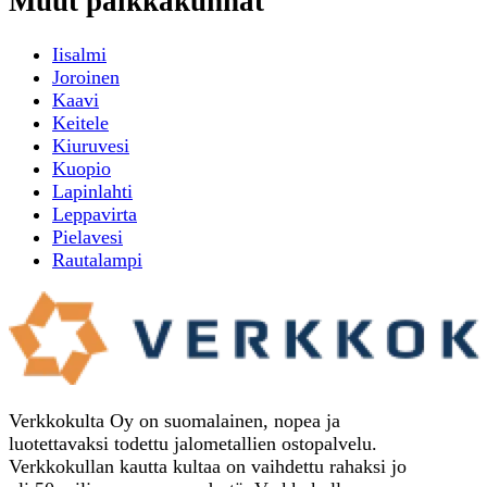
Muut paikkakunnat
Iisalmi
Joroinen
Kaavi
Keitele
Kiuruvesi
Kuopio
Lapinlahti
Leppavirta
Pielavesi
Rautalampi
Verkkokulta Oy on suomalainen, nopea ja
luotettavaksi todettu jalometallien ostopalvelu.
Verkkokullan kautta kultaa on vaihdettu rahaksi jo