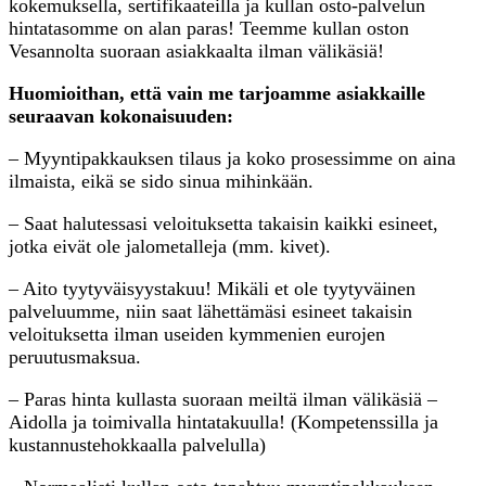
kokemuksella, sertifikaateilla ja kullan osto-palvelun
hintatasomme on alan paras! Teemme kullan oston
Vesannolta suoraan asiakkaalta ilman välikäsiä!
Huomioithan, että vain me tarjoamme asiakkaille
seuraavan kokonaisuuden:
– Myyntipakkauksen tilaus ja koko prosessimme on aina
ilmaista, eikä se sido sinua mihinkään.
– Saat halutessasi veloituksetta takaisin kaikki esineet,
jotka eivät ole jalometalleja (mm. kivet).
– Aito tyytyväisyystakuu! Mikäli et ole tyytyväinen
palveluumme, niin saat lähettämäsi esineet takaisin
veloituksetta ilman useiden kymmenien eurojen
peruutusmaksua.
– Paras hinta kullasta suoraan meiltä ilman välikäsiä –
Aidolla ja toimivalla hintatakuulla! (Kompetenssilla ja
kustannustehokkaalla palvelulla)