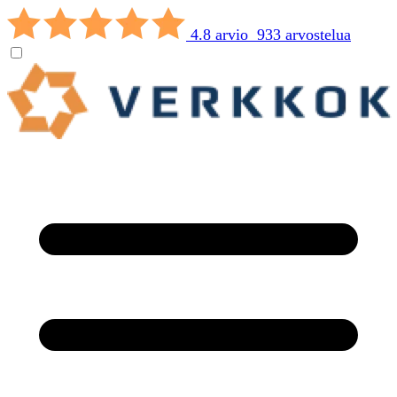
4.8 arvio 933 arvostelua