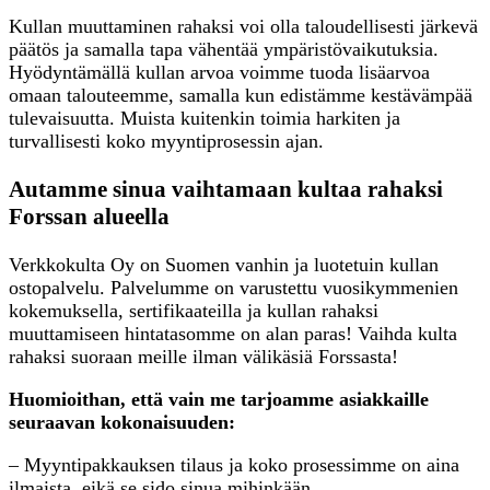
Kullan muuttaminen rahaksi voi olla taloudellisesti järkevä
päätös ja samalla tapa vähentää ympäristövaikutuksia.
Hyödyntämällä kullan arvoa voimme tuoda lisäarvoa
omaan talouteemme, samalla kun edistämme kestävämpää
tulevaisuutta. Muista kuitenkin toimia harkiten ja
turvallisesti koko myyntiprosessin ajan.
Autamme sinua vaihtamaan kultaa rahaksi
Forssan alueella
Verkkokulta Oy on Suomen vanhin ja luotetuin kullan
ostopalvelu. Palvelumme on varustettu vuosikymmenien
kokemuksella, sertifikaateilla ja kullan rahaksi
muuttamiseen hintatasomme on alan paras! Vaihda kulta
rahaksi suoraan meille ilman välikäsiä Forssasta!
Huomioithan, että vain me tarjoamme asiakkaille
seuraavan kokonaisuuden:
– Myyntipakkauksen tilaus ja koko prosessimme on aina
ilmaista, eikä se sido sinua mihinkään.