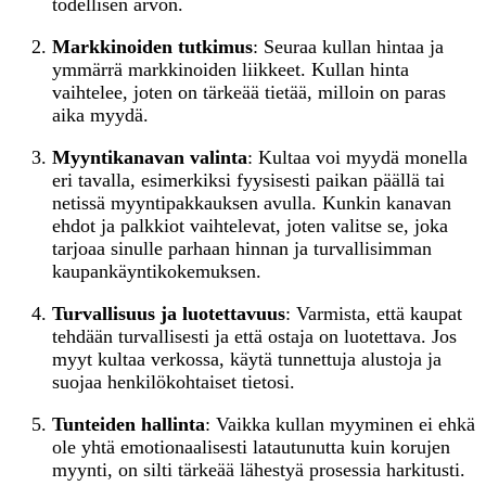
todellisen arvon.
Markkinoiden tutkimus
: Seuraa kullan hintaa ja
ymmärrä markkinoiden liikkeet. Kullan hinta
vaihtelee, joten on tärkeää tietää, milloin on paras
aika myydä.
Myyntikanavan valinta
: Kultaa voi myydä monella
eri tavalla, esimerkiksi fyysisesti paikan päällä tai
netissä myyntipakkauksen avulla. Kunkin kanavan
ehdot ja palkkiot vaihtelevat, joten valitse se, joka
tarjoaa sinulle parhaan hinnan ja turvallisimman
kaupankäyntikokemuksen.
Turvallisuus ja luotettavuus
: Varmista, että kaupat
tehdään turvallisesti ja että ostaja on luotettava. Jos
myyt kultaa verkossa, käytä tunnettuja alustoja ja
suojaa henkilökohtaiset tietosi.
Tunteiden hallinta
: Vaikka kullan myyminen ei ehkä
ole yhtä emotionaalisesti latautunutta kuin korujen
myynti, on silti tärkeää lähestyä prosessia harkitusti.