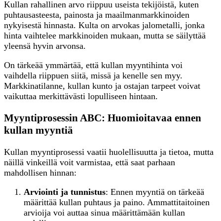
Kullan rahallinen arvo riippuu useista tekijöistä, kuten
puhtausasteesta, painosta ja maailmanmarkkinoiden
nykyisestä hinnasta. Kulta on arvokas jalometalli, jonka
hinta vaihtelee markkinoiden mukaan, mutta se säilyttää
yleensä hyvin arvonsa.
On tärkeää ymmärtää, että kullan myyntihinta voi
vaihdella riippuen siitä, missä ja kenelle sen myy.
Markkinatilanne, kullan kunto ja ostajan tarpeet voivat
vaikuttaa merkittävästi lopulliseen hintaan.
Myyntiprosessin ABC: Huomioitavaa ennen
kullan myyntiä
Kullan myyntiprosessi vaatii huolellisuutta ja tietoa, mutta
näillä vinkeillä voit varmistaa, että saat parhaan
mahdollisen hinnan:
Arviointi ja tunnistus
: Ennen myyntiä on tärkeää
määrittää kullan puhtaus ja paino. Ammattitaitoinen
arvioija voi auttaa sinua määrittämään kullan