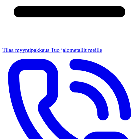
Tilaa myyntipakkaus
Tuo jalometallit meille