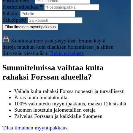
Postinumero *
Postitoimipaikka *
Puhelin
Sähköposti
Tilaa ilmainen myyntipakkaus
Kunnioitamme yksityisyyttäsi: Emme käytä
tietoja muuhun kuin tilauksen hoitamiseen ja siihen
liittyvään viestintään.
Rekisteriseloste
Suunnitelmissa vaihtaa kulta
rahaksi Forssan alueella?
Vaihda kulta rahaksi Forssa nopeasti ja turvallisesti
Paras hinta hintatakuulla
100% vakuutettu myyntipakkaus, maksu 12h sisällä
Suomen luotetuin jalometallien ostaja
Palvelua Forssaan ja kaikkialle Suomeen
Tilaa ilmainen myyntipakkaus