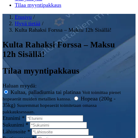
Tilaa myyntipakkaus
Etusivu
/
Hyvä tietää
/
Kulta Rahaksi Forssa – Maksu 12h Sisällä!
Kulta Rahaksi Forssa – Maksu
12h Sisällä!
Tilaa myyntipakkaus
Haluan myydä:
Kultaa, palladiumia tai platinaa
Voit toimittaa pienet
Hopeaa (200g -
hopeaerät muiden metallien kanssa.
35kg)
Suuremmat hopeaerät toimitetaan omassa
pakkauksessaan.
Etunimi *
Sukunimi *
Lähiosoite *