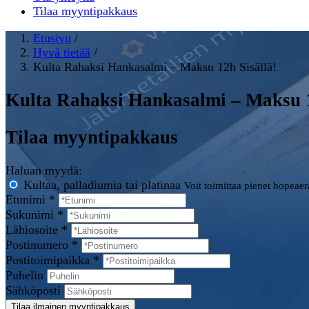
Tilaa myyntipakkaus
Etusivu
/
Hyvä tietää
/
Kulta Rahaksi Hankasalmi – Maksu 12h Sisällä!
Kulta Rahaksi Hankasalmi – Maksu 1
Tilaa myyntipakkaus
Haluan myydä:
Kultaa, palladiumia tai platinaa
Voit toimittaa pienet hopeae
Etunimi *
Sukunimi *
Lähiosoite *
Postinumero *
Postitoimipaikka *
Puhelin
Sähköposti
Tilaa ilmainen myyntipakkaus