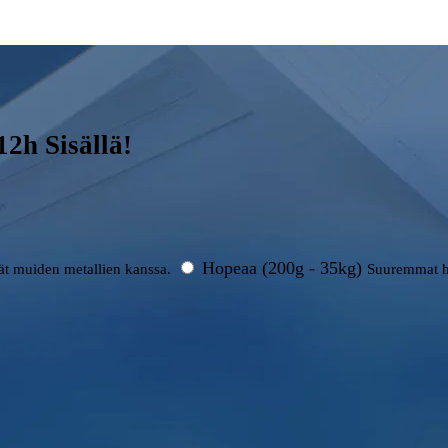
2h Sisällä!
Hopeaa (200g - 35kg)
rät muiden metallien kanssa.
Suuremmat h