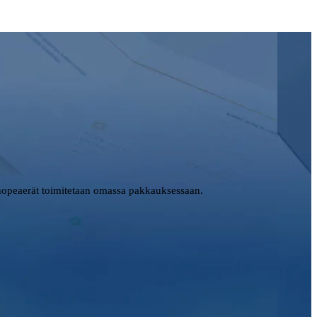
opeaerät toimitetaan omassa pakkauksessaan.