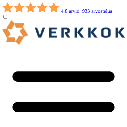
4.8 arvio 933 arvostelua