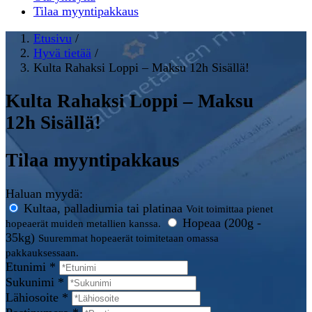
Tilaa myyntipakkaus
Etusivu
/
Hyvä tietää
/
Kulta Rahaksi Loppi – Maksu 12h Sisällä!
Kulta Rahaksi Loppi – Maksu
12h Sisällä!
Tilaa myyntipakkaus
Haluan myydä:
Kultaa, palladiumia tai platinaa
Voit toimittaa pienet
Hopeaa (200g -
hopeaerät muiden metallien kanssa.
35kg)
Suuremmat hopeaerät toimitetaan omassa
pakkauksessaan.
Etunimi *
Sukunimi *
Lähiosoite *