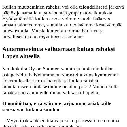
Kullan muuttaminen rahaksi voi olla taloudellisesti järkevä
päätös ja samalla tapa vähentää ympäristövaikutuksia.
Hyödyntämällä kullan arvoa voimme tuoda lisäarvoa
omaan talouteemme, samalla kun edistämme kestävämpää
tulevaisuutta. Muista kuitenkin toimia harkiten ja
turvallisesti koko myyntiprosessin ajan.
Autamme sinua vaihtamaan kultaa rahaksi
Lopen alueella
Verkkokulta Oy on Suomen vanhin ja luotetuin kullan
ostopalvelu. Palvelumme on varustettu vuosikymmenien
kokemuksella, sertifikaateilla ja kullan rahaksi
muuttamiseen hintatasomme on alan paras! Vaihda kulta
rahaksi suoraan meille ilman välikäsiä Lopelta!
Huomioithan, että vain me tarjoamme asiakkaille
seuraavan kokonaisuuden:
– Myyntipakkauksen tilaus ja koko prosessimme on aina
ilmaista, eikä se sido sinua mihinkään.