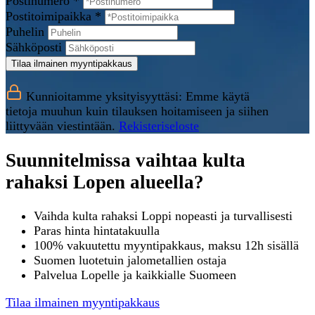
Postinumero *
Postitoimipaikka *
Puhelin
Sähköposti
Tilaa ilmainen myyntipakkaus
Kunnioitamme yksityisyyttäsi: Emme käytä
tietoja muuhun kuin tilauksen hoitamiseen ja siihen
liittyvään viestintään.
Rekisteriseloste
Suunnitelmissa vaihtaa kulta
rahaksi Lopen alueella?
Vaihda kulta rahaksi Loppi nopeasti ja turvallisesti
Paras hinta hintatakuulla
100% vakuutettu myyntipakkaus, maksu 12h sisällä
Suomen luotetuin jalometallien ostaja
Palvelua Lopelle ja kaikkialle Suomeen
Tilaa ilmainen myyntipakkaus