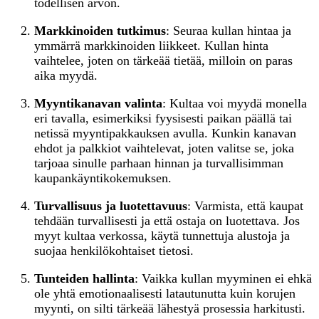
todellisen arvon.
Markkinoiden tutkimus
: Seuraa kullan hintaa ja
ymmärrä markkinoiden liikkeet. Kullan hinta
vaihtelee, joten on tärkeää tietää, milloin on paras
aika myydä.
Myyntikanavan valinta
: Kultaa voi myydä monella
eri tavalla, esimerkiksi fyysisesti paikan päällä tai
netissä myyntipakkauksen avulla. Kunkin kanavan
ehdot ja palkkiot vaihtelevat, joten valitse se, joka
tarjoaa sinulle parhaan hinnan ja turvallisimman
kaupankäyntikokemuksen.
Turvallisuus ja luotettavuus
: Varmista, että kaupat
tehdään turvallisesti ja että ostaja on luotettava. Jos
myyt kultaa verkossa, käytä tunnettuja alustoja ja
suojaa henkilökohtaiset tietosi.
Tunteiden hallinta
: Vaikka kullan myyminen ei ehkä
ole yhtä emotionaalisesti latautunutta kuin korujen
myynti, on silti tärkeää lähestyä prosessia harkitusti.