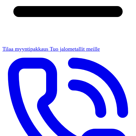
Tilaa myyntipakkaus
Tuo jalometallit meille