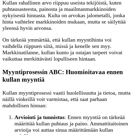
Kullan rahallinen arvo riippuu useista tekijöistä, kuten
puhtausasteesta, painosta ja maailmanmarkkinoiden
nykyisestä hinnasta. Kulta on arvokas jalometalli, jonka
hinta vaihtelee markkinoiden mukaan, mutta se säilyttää
yleensä hyvin arvonsa.
On tärkeää ymmärtää, että kullan myyntihinta voi
vaihdella riippuen siitä, missä ja kenelle sen myy.
Markkinatilanne, kullan kunto ja ostajan tarpeet voivat
vaikuttaa merkittävästi lopulliseen hintaan.
Myyntiprosessin ABC: Huomioitavaa ennen
kullan myyntiä
Kullan myyntiprosessi vaatii huolellisuutta ja tietoa, mutta
näillä vinkeillä voit varmistaa, että saat parhaan
mahdollisen hinnan:
Arviointi ja tunnistus
: Ennen myyntiä on tärkeää
määrittää kullan puhtaus ja paino. Ammattitaitoinen
arvioija voi auttaa sinua määrittämään kullan