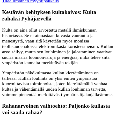
Tilaa ilmainen myyntipakkaus
Kestävän kehityksen kultakaivos: Kulta
rahaksi Pyhäjärvellä
Kulta on aina ollut arvostettu metalli ihmiskunnan
historiassa. Se ei ainoastaan kuvasta vaurautta ja
menestystä, vaan sitä käytetään myös monissa
teollisuudenaloissa elektroniikasta koristeesineisiin. Kullan
arvo säilyy, mutta sen louhiminen ja jalostaminen vaativat
suuria määriä luonnonvaroja ja energiaa, mikä tekee siitä
ympäristön kannalta merkittävän tekijän.
Ympäristön näkökulmasta kullan kierrättäminen on
tärkeää. Kullan louhinta on yksi eniten ympäristöä
kuormittavista toiminnoista, joten kierrättämällä vanhaa
kultaa ja vähentämällä uuden kullan louhinnan tarvetta,
voimme pienentää merkittävästi ympäristöjalanjälkeämme.
Rahanarvoinen vaihtoehto: Paljonko kullasta
voi saada rahaa?