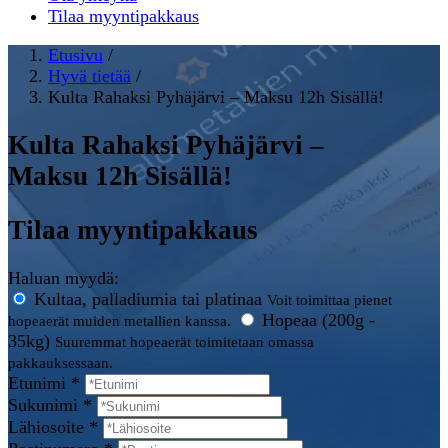
Tilaa myyntipakkaus
Etusivu
/
Hyvä tietää
/
Kulta Rahaksi Pyhäjärvi – Maksu 12h Sisällä!
Kulta Rahaksi Pyhäjärvi –
Maksu 12h Sisällä!
Tilaa myyntipakkaus
Haluan myydä:
Kultaa, palladiumia tai platinaa
Voit toimittaa pienet
Hopeaa (200g -
hopeaerät muiden metallien kanssa.
35kg)
Suuremmat hopeaerät toimitetaan omassa
pakkauksessaan.
Etunimi *
Sukunimi *
Lähiosoite *