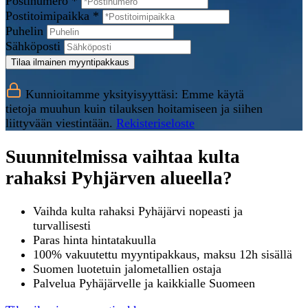
Postinumero *
Postitoimipaikka *
Puhelin
Sähköposti
Tilaa ilmainen myyntipakkaus
Kunnioitamme yksityisyyttäsi: Emme käytä
tietoja muuhun kuin tilauksen hoitamiseen ja siihen
liittyvään viestintään.
Rekisteriseloste
Suunnitelmissa vaihtaa kulta
rahaksi Pyhjärven alueella?
Vaihda kulta rahaksi Pyhäjärvi nopeasti ja
turvallisesti
Paras hinta hintatakuulla
100% vakuutettu myyntipakkaus, maksu 12h sisällä
Suomen luotetuin jalometallien ostaja
Palvelua Pyhäjärvelle ja kaikkialle Suomeen