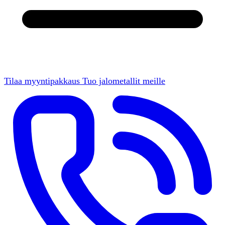
Tilaa myyntipakkaus
Tuo jalometallit meille