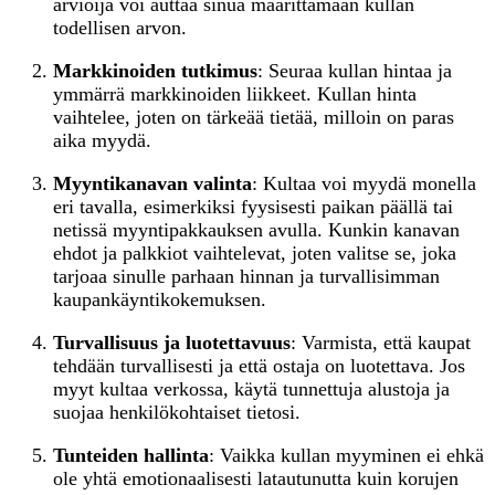
arvioija voi auttaa sinua määrittämään kullan
todellisen arvon.
Markkinoiden tutkimus
: Seuraa kullan hintaa ja
ymmärrä markkinoiden liikkeet. Kullan hinta
vaihtelee, joten on tärkeää tietää, milloin on paras
aika myydä.
Myyntikanavan valinta
: Kultaa voi myydä monella
eri tavalla, esimerkiksi fyysisesti paikan päällä tai
netissä myyntipakkauksen avulla. Kunkin kanavan
ehdot ja palkkiot vaihtelevat, joten valitse se, joka
tarjoaa sinulle parhaan hinnan ja turvallisimman
kaupankäyntikokemuksen.
Turvallisuus ja luotettavuus
: Varmista, että kaupat
tehdään turvallisesti ja että ostaja on luotettava. Jos
myyt kultaa verkossa, käytä tunnettuja alustoja ja
suojaa henkilökohtaiset tietosi.
Tunteiden hallinta
: Vaikka kullan myyminen ei ehkä
ole yhtä emotionaalisesti latautunutta kuin korujen