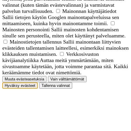
valinnat (kuten tämän evästevalinnan) ja varmistavat
palvelun turvallisuuden.
Mainonnan käyttäjätiedot
Sallii tietojen käytön Googlen mainontapalveluissa sen
mittaamiseen, kuinka hyvin mainontamme toimii.
Mainosten personointi
Sallii mainosten kohdentamisen
sinulle sen perusteella, miten olet käyttänyt palveluamme.
Mainostietojen tallennus
Sallii mainontaan liittyvien
evästeiden tallentamisen laitteellesi, esimerkiksi mainoksen
klikkauksen muistamisen.
Verkkosivuston
kävijäanalytiikka
Auttaa meitä ymmärtämään, miten
sivustoamme käytetään, jotta voimme parantaa sitä. Kaikki
keräämämme tiedot ovat nimettömiä.
Muuta evästeasetuksia
Vain välttämättömät
Hyväksy evästeet
Tallenna valinnat