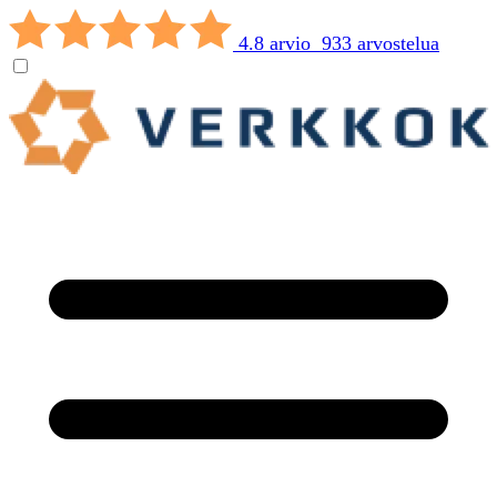
4.8 arvio 933 arvostelua