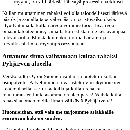
myynti, on silti tärkeää lähestyä prosessia harkitusti.
Kullan muuttaminen rahaksi voi olla taloudellisesti järkevä
päätös ja samalla tapa vähentää ympäristövaikutuksia.
Hyödyntämällä kullan arvoa voimme tuoda lisäarvoa
omaan talouteemme, samalla kun edistämme kestävämpää
tulevaisuutta. Muista kuitenkin toimia harkiten ja
turvallisesti koko myyntiprosessin ajan.
Autamme sinua vaihtamaan kultaa rahaksi
Pyhjärven alueella
Verkkokulta Oy on Suomen vanhin ja luotetuin kullan
ostopalvelu. Palvelumme on varustettu vuosikymmenien
kokemuksella, sertifikaateilla ja kullan rahaksi
muuttamiseen hintatasomme on alan paras! Vaihda kulta
rahaksi suoraan meille ilman välikäsiä Pyhäjärveltä!
Huomioithan, että vain me tarjoamme asiakkaille
seuraavan kokonaisuuden:
– Myyntipakkauksen tilaus ja koko prosessimme on aina