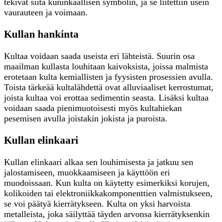
tekivät siitä kuninkaallisen symbolin, ja se liitettiin usein
vaurauteen ja voimaan.
Kullan hankinta
Kultaa voidaan saada useista eri lähteistä. Suurin osa
maailman kullasta louhitaan kaivoksista, joissa malmista
erotetaan kulta kemiallisten ja fyysisten prosessien avulla.
Toista tärkeää kultalähdettä ovat alluviaaliset kerrostumat,
joista kultaa voi erottaa sedimentin seasta. Lisäksi kultaa
voidaan saada pienimuotoisesti myös kultahiekan
pesemisen avulla joistakin jokista ja puroista.
Kullan elinkaari
Kullan elinkaari alkaa sen louhimisesta ja jatkuu sen
jalostamiseen, muokkaamiseen ja käyttöön eri
muodoissaan. Kun kulta on käytetty esimerkiksi korujen,
kolikoiden tai elektroniikkakomponenttien valmistukseen,
se voi päätyä kierrätykseen. Kulta on yksi harvoista
metalleista, joka säilyttää täyden arvonsa kierrätyksenkin