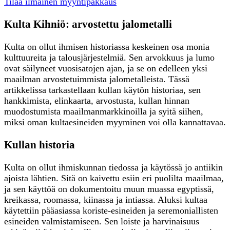
Tilaa ilmainen myyntipakkaus
Kulta Kihniö: arvostettu jalometalli
Kulta on ollut ihmisen historiassa keskeinen osa monia
kulttuureita ja talousjärjestelmiä. Sen arvokkuus ja lumo
ovat säilyneet vuosisatojen ajan, ja se on edelleen yksi
maailman arvostetuimmista jalometalleista. Tässä
artikkelissa tarkastellaan kullan käytön historiaa, sen
hankkimista, elinkaarta, arvostusta, kullan hinnan
muodostumista maailmanmarkkinoilla ja syitä siihen,
miksi oman kultaesineiden myyminen voi olla kannattavaa.
Kullan historia
Kulta on ollut ihmiskunnan tiedossa ja käytössä jo antiikin
ajoista lähtien. Sitä on kaivettu esiin eri puolilta maailmaa,
ja sen käyttöä on dokumentoitu muun muassa egyptissä,
kreikassa, roomassa, kiinassa ja intiassa. Aluksi kultaa
käytettiin pääasiassa koriste-esineiden ja seremoniallisten
esineiden valmistamiseen. Sen loiste ja harvinaisuus