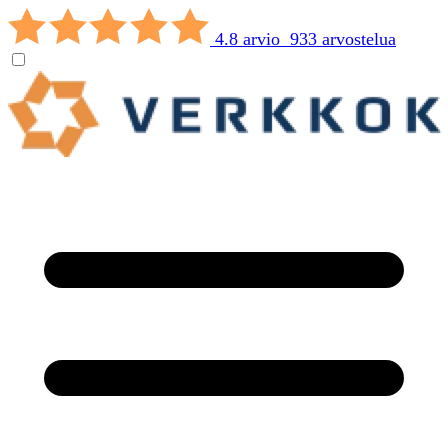
4.8 arvio 933 arvostelua