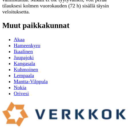
tilauksesi kolmen vuorokauden (72 h) sisällä täysin
veloituksetta.
Muut paikkakunnat
Akaa
Hameenkyro
Ikaalinen
Juupajoki
Kangasala
Kuhmoinen
Lempaala
Mantta-Vilppula
Nokia
Orivesi