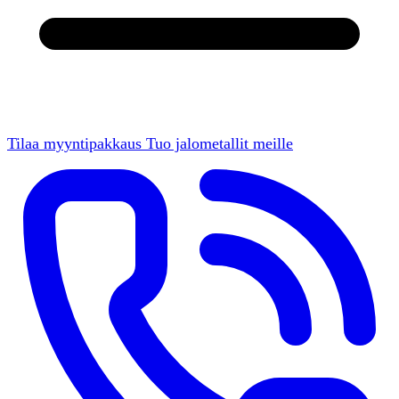
Tilaa myyntipakkaus
Tuo jalometallit meille