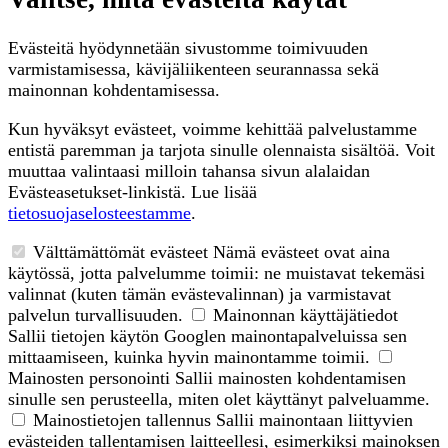
Evästeitä hyödynnetään sivustomme toimivuuden
varmistamisessa, kävijäliikenteen seurannassa sekä
mainonnan kohdentamisessa.
Kun hyväksyt evästeet, voimme kehittää palvelustamme
entistä paremman ja tarjota sinulle olennaista sisältöä. Voit
muuttaa valintaasi milloin tahansa sivun alalaidan
Evästeasetukset-linkistä. Lue lisää
tietosuojaselosteestamme
.
Välttämättömät evästeet
Nämä evästeet ovat aina
käytössä, jotta palvelumme toimii: ne muistavat tekemäsi
valinnat (kuten tämän evästevalinnan) ja varmistavat
palvelun turvallisuuden.
Mainonnan käyttäjätiedot
Sallii tietojen käytön Googlen mainontapalveluissa sen
mittaamiseen, kuinka hyvin mainontamme toimii.
Mainosten personointi
Sallii mainosten kohdentamisen
sinulle sen perusteella, miten olet käyttänyt palveluamme.
Mainostietojen tallennus
Sallii mainontaan liittyvien
evästeiden tallentamisen laitteellesi, esimerkiksi mainoksen