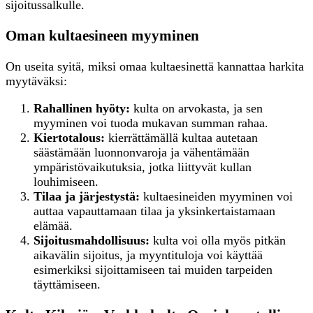
sijoitussalkulle.
Oman kultaesineen myyminen
On useita syitä, miksi omaa kultaesinettä kannattaa harkita
myytäväksi:
Rahallinen hyöty:
kulta on arvokasta, ja sen
myyminen voi tuoda mukavan summan rahaa.
Kiertotalous:
kierrättämällä kultaa autetaan
säästämään luonnonvaroja ja vähentämään
ympäristövaikutuksia, jotka liittyvät kullan
louhimiseen.
Tilaa ja järjestystä:
kultaesineiden myyminen voi
auttaa vapauttamaan tilaa ja yksinkertaistamaan
elämää.
Sijoitusmahdollisuus:
kulta voi olla myös pitkän
aikavälin sijoitus, ja myyntituloja voi käyttää
esimerkiksi sijoittamiseen tai muiden tarpeiden
täyttämiseen.