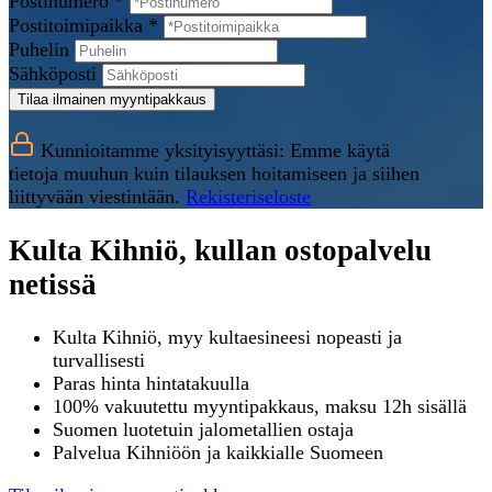
Postinumero *
Postitoimipaikka *
Puhelin
Sähköposti
Tilaa ilmainen myyntipakkaus
Kunnioitamme yksityisyyttäsi: Emme käytä
tietoja muuhun kuin tilauksen hoitamiseen ja siihen
liittyvään viestintään.
Rekisteriseloste
Kulta Kihniö, kullan ostopalvelu
netissä
Kulta Kihniö, myy kultaesineesi nopeasti ja
turvallisesti
Paras hinta hintatakuulla
100% vakuutettu myyntipakkaus, maksu 12h sisällä
Suomen luotetuin jalometallien ostaja
Palvelua Kihniöön ja kaikkialle Suomeen