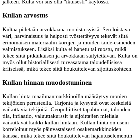
jälkeen. Kulta voi siis olla "ikuisesti" käytössä.
Kullan arvostus
Kultaa pidetään arvokkaana monista syistä. Sen loistava
väri, harvinaisuus ja helposti työstettävyys tekevät siitä
erinomaisen materiaalin korujen ja muiden taide-esineiden
valmistukseen. Lisäksi kulta ei hapetu tai ruostu, mikä
tekee siitä pitkäikäisen ja arvokkaan säilytettävän. Kulta on
myös ollut historiallisesti turvasatama taloudellisissa
kriiseissä, mikä tekee siitä houkuttelevan sijoituskohteen.
Kullan hinnan muodostuminen
Kullan hinta maailmanmarkkinoilla määräytyy monien
tekijöiden perusteella. Tarjonta ja kysyntä ovat keskeisiä
vaikuttavia tekijöitä. Geopoliittiset tapahtumat, talouden
tila, inflaatio, valuuttakurssit ja sijoittajien mieliala
vaikuttavat kaikki kullan hintaan. Kullan hinta on usein
korreloinut myös päinvastaisesti osakemarkkinoiden
kanssa, mikä tekee siitä houkuttelevan hajautuselementin