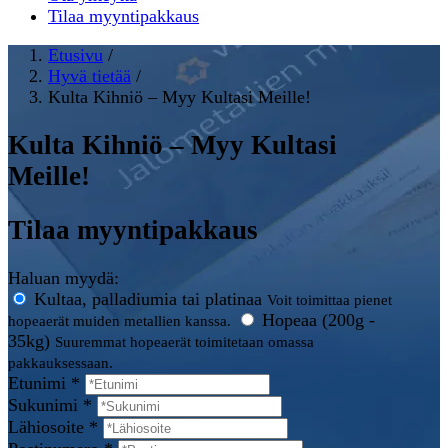
Tilaa myyntipakkaus
Etusivu
/
Hyvä tietää
/
Kulta Kihniö – Myy Kultasi Meille!
Kulta Kihniö – Myy Kultasi
Meille!
Tilaa myyntipakkaus
Haluan myydä:
Kultaa, palladiumia tai platinaa
Voit toimittaa pienet
Hopeaa (200g -
hopeaerät muiden metallien kanssa.
35kg)
Suuremmat hopeaerät toimitetaan omassa
pakkauksessaan.
Etunimi *
Sukunimi *
Lähiosoite *