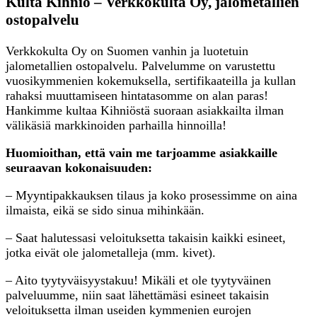
Kulta Kihniö – Verkkokulta Oy, jalometallien
ostopalvelu
Verkkokulta Oy on Suomen vanhin ja luotetuin
jalometallien ostopalvelu. Palvelumme on varustettu
vuosikymmenien kokemuksella, sertifikaateilla ja kullan
rahaksi muuttamiseen hintatasomme on alan paras!
Hankimme kultaa Kihniöstä suoraan asiakkailta ilman
välikäsiä markkinoiden parhailla hinnoilla!
Huomioithan, että vain me tarjoamme asiakkaille
seuraavan kokonaisuuden:
– Myyntipakkauksen tilaus ja koko prosessimme on aina
ilmaista, eikä se sido sinua mihinkään.
– Saat halutessasi veloituksetta takaisin kaikki esineet,
jotka eivät ole jalometalleja (mm. kivet).
– Aito tyytyväisyystakuu! Mikäli et ole tyytyväinen
palveluumme, niin saat lähettämäsi esineet takaisin
veloituksetta ilman useiden kymmenien eurojen