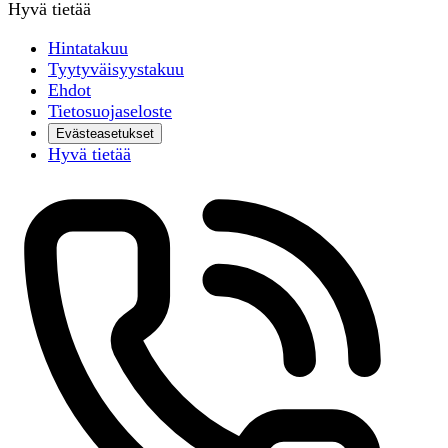
Hyvä tietää
Hintatakuu
Tyytyväisyystakuu
Ehdot
Tietosuojaseloste
Evästeasetukset
Hyvä tietää