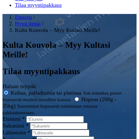
Tilaa myyntipakkaus
Etusivu
/
Hyvä tietää
/
Kulta Kouvola – Myy Kultasi Meille!
Kulta Kouvola – Myy Kultasi
Meille!
Tilaa myyntipakkaus
Haluan myydä:
Kultaa, palladiumia tai platinaa
Voit toimittaa pienet
Hopeaa (200g -
hopeaerät muiden metallien kanssa.
35kg)
Suuremmat hopeaerät toimitetaan omassa
pakkauksessaan.
Etunimi *
Sukunimi *
Lähiosoite *