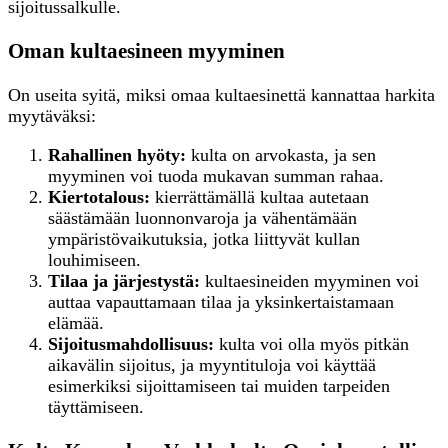
sijoitussalkulle.
Oman kultaesineen myyminen
On useita syitä, miksi omaa kultaesinettä kannattaa harkita
myytäväksi:
Rahallinen hyöty:
kulta on arvokasta, ja sen
myyminen voi tuoda mukavan summan rahaa.
Kiertotalous:
kierrättämällä kultaa autetaan
säästämään luonnonvaroja ja vähentämään
ympäristövaikutuksia, jotka liittyvät kullan
louhimiseen.
Tilaa ja järjestystä:
kultaesineiden myyminen voi
auttaa vapauttamaan tilaa ja yksinkertaistamaan
elämää.
Sijoitusmahdollisuus:
kulta voi olla myös pitkän
aikavälin sijoitus, ja myyntituloja voi käyttää
esimerkiksi sijoittamiseen tai muiden tarpeiden
täyttämiseen.