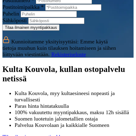
Postinumero *
Postitoimipaikka *
Puhelin
Sähköposti
Tilaa ilmainen myyntipakkaus
Kunnioitamme yksityisyyttäsi: Emme käytä
tietoja muuhun kuin tilauksen hoitamiseen ja siihen
liittyvään viestintään.
Rekisteriseloste
Kulta Kouvola, kullan ostopalvelu
netissä
Kulta Kouvola, myy kultaesineesi nopeasti ja
turvallisesti
Paras hinta hintatakuulla
100% vakuutettu myyntipakkaus, maksu 12h sisällä
Suomen luotetuin jalometallien ostaja
Palvelua Kouvolaan ja kaikkialle Suomeen