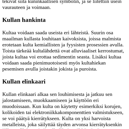
tekivät siitä kuninkaallisen symbolin, ja se liitettiin usein
vaurauteen ja voimaan.
Kullan hankinta
Kultaa voidaan saada useista eri lähteistä. Suurin osa
maailman kullasta louhitaan kaivoksista, joissa malmista
erotetaan kulta kemiallisten ja fyysisten prosessien avulla.
Toista tärkeää kultalähdettä ovat alluviaaliset kerrostumat,
joista kultaa voi erottaa sedimentin seasta. Lisäksi kultaa
voidaan saada pienimuotoisesti myös kultahiekan
pesemisen avulla joistakin jokista ja puroista.
Kullan elinkaari
Kullan elinkaari alkaa sen louhimisesta ja jatkuu sen
jalostamiseen, muokkaamiseen ja käyttöön eri
muodoissaan. Kun kulta on käytetty esimerkiksi korujen,
kolikoiden tai elektroniikkakomponenttien valmistukseen,
se voi päätyä kierrätykseen. Kulta on yksi harvoista
metalleista, joka säilyttää täyden arvonsa kierrätyksenkin