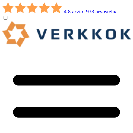
4.8 arvio 933 arvostelua