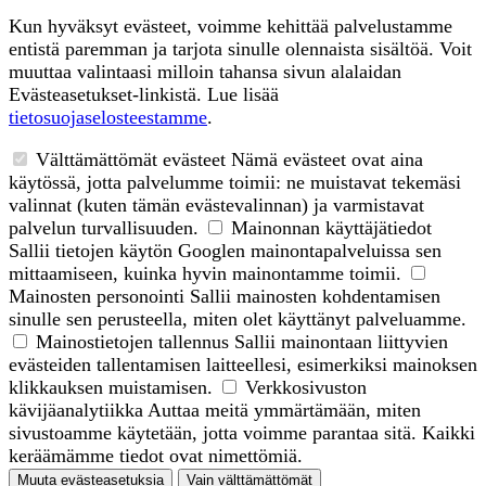
Kun hyväksyt evästeet, voimme kehittää palvelustamme
entistä paremman ja tarjota sinulle olennaista sisältöä. Voit
muuttaa valintaasi milloin tahansa sivun alalaidan
Evästeasetukset-linkistä. Lue lisää
tietosuojaselosteestamme
.
Välttämättömät evästeet
Nämä evästeet ovat aina
käytössä, jotta palvelumme toimii: ne muistavat tekemäsi
valinnat (kuten tämän evästevalinnan) ja varmistavat
palvelun turvallisuuden.
Mainonnan käyttäjätiedot
Sallii tietojen käytön Googlen mainontapalveluissa sen
mittaamiseen, kuinka hyvin mainontamme toimii.
Mainosten personointi
Sallii mainosten kohdentamisen
sinulle sen perusteella, miten olet käyttänyt palveluamme.
Mainostietojen tallennus
Sallii mainontaan liittyvien
evästeiden tallentamisen laitteellesi, esimerkiksi mainoksen
klikkauksen muistamisen.
Verkkosivuston
kävijäanalytiikka
Auttaa meitä ymmärtämään, miten
sivustoamme käytetään, jotta voimme parantaa sitä. Kaikki
keräämämme tiedot ovat nimettömiä.
Muuta evästeasetuksia
Vain välttämättömät