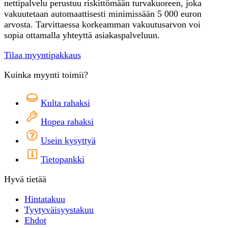
nettipalvelu perustuu riskittömään turvakuoreen, joka
vakuutetaan automaattisesti minimissään 5 000 euron
arvosta. Tarvittaessa korkeamman vakuutusarvon voi
sopia ottamalla yhteyttä asiakaspalveluun.
Tilaa myyntipakkaus
Kuinka myynti toimii?
Kulta rahaksi
Hopea rahaksi
Usein kysyttyä
Tietopankki
Hyvä tietää
Hintatakuu
Tyytyväisyystakuu
Ehdot