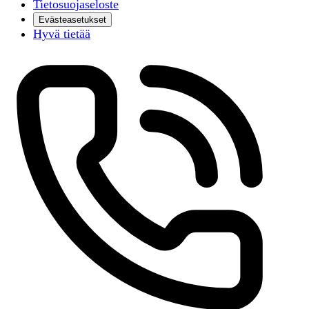
Tietosuojaseloste
Evästeasetukset
Hyvä tietää