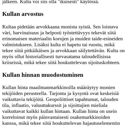
jälkeen. Kulta voi siis olla "ikuisesti" käytössä.
Kullan arvostus
Kultaa pidetään arvokkaana monista syistä. Sen loistava
väri, harvinaisuus ja helposti työstettävyys tekevät siitä
erinomaisen materiaalin korujen ja muiden taide-esineiden
valmistukseen. Lisäksi kulta ei hapetu tai ruostu, mikä
tekee siitä pitkäikäisen ja arvokkaan säilytettävän. Kulta on
myös ollut historiallisesti turvasatama taloudellisissa
kriiseissä, mikä tekee siitä houkuttelevan sijoituskohteen.
Kullan hinnan muodostuminen
Kullan hinta maailmanmarkkinoilla määräytyy monien
tekijöiden perusteella. Tarjonta ja kysyntä ovat keskeisiä
vaikuttavia tekijöitä. Geopoliittiset tapahtumat, talouden
tila, inflaatio, valuuttakurssit ja sijoittajien mieliala
vaikuttavat kaikki kullan hintaan. Kullan hinta on usein
korreloinut myös päinvastaisesti osakemarkkinoiden
kanssa, mikä tekee siitä houkuttelevan hajautuselementin