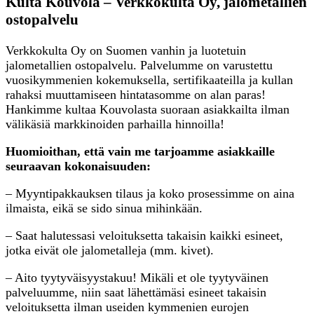
Kulta Kouvola – Verkkokulta Oy, jalometallien
ostopalvelu
Verkkokulta Oy on Suomen vanhin ja luotetuin
jalometallien ostopalvelu. Palvelumme on varustettu
vuosikymmenien kokemuksella, sertifikaateilla ja kullan
rahaksi muuttamiseen hintatasomme on alan paras!
Hankimme kultaa Kouvolasta suoraan asiakkailta ilman
välikäsiä markkinoiden parhailla hinnoilla!
Huomioithan, että vain me tarjoamme asiakkaille
seuraavan kokonaisuuden:
– Myyntipakkauksen tilaus ja koko prosessimme on aina
ilmaista, eikä se sido sinua mihinkään.
– Saat halutessasi veloituksetta takaisin kaikki esineet,
jotka eivät ole jalometalleja (mm. kivet).
– Aito tyytyväisyystakuu! Mikäli et ole tyytyväinen
palveluumme, niin saat lähettämäsi esineet takaisin
veloituksetta ilman useiden kymmenien eurojen