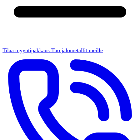
Tilaa myyntipakkaus
Tuo jalometallit meille