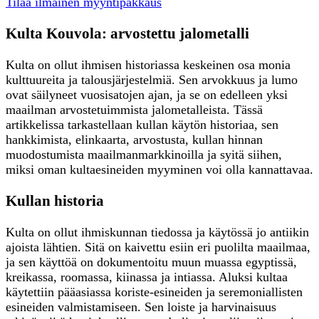
Tilaa ilmainen myyntipakkaus
Kulta Kouvola: arvostettu jalometalli
Kulta on ollut ihmisen historiassa keskeinen osa monia
kulttuureita ja talousjärjestelmiä. Sen arvokkuus ja lumo
ovat säilyneet vuosisatojen ajan, ja se on edelleen yksi
maailman arvostetuimmista jalometalleista. Tässä
artikkelissa tarkastellaan kullan käytön historiaa, sen
hankkimista, elinkaarta, arvostusta, kullan hinnan
muodostumista maailmanmarkkinoilla ja syitä siihen,
miksi oman kultaesineiden myyminen voi olla kannattavaa.
Kullan historia
Kulta on ollut ihmiskunnan tiedossa ja käytössä jo antiikin
ajoista lähtien. Sitä on kaivettu esiin eri puolilta maailmaa,
ja sen käyttöä on dokumentoitu muun muassa egyptissä,
kreikassa, roomassa, kiinassa ja intiassa. Aluksi kultaa
käytettiin pääasiassa koriste-esineiden ja seremoniallisten
esineiden valmistamiseen. Sen loiste ja harvinaisuus