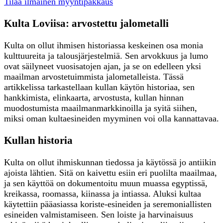
Tilaa ilmainen myyntipakkaus
Kulta Loviisa: arvostettu jalometalli
Kulta on ollut ihmisen historiassa keskeinen osa monia
kulttuureita ja talousjärjestelmiä. Sen arvokkuus ja lumo
ovat säilyneet vuosisatojen ajan, ja se on edelleen yksi
maailman arvostetuimmista jalometalleista. Tässä
artikkelissa tarkastellaan kullan käytön historiaa, sen
hankkimista, elinkaarta, arvostusta, kullan hinnan
muodostumista maailmanmarkkinoilla ja syitä siihen,
miksi oman kultaesineiden myyminen voi olla kannattavaa.
Kullan historia
Kulta on ollut ihmiskunnan tiedossa ja käytössä jo antiikin
ajoista lähtien. Sitä on kaivettu esiin eri puolilta maailmaa,
ja sen käyttöä on dokumentoitu muun muassa egyptissä,
kreikassa, roomassa, kiinassa ja intiassa. Aluksi kultaa
käytettiin pääasiassa koriste-esineiden ja seremoniallisten
esineiden valmistamiseen. Sen loiste ja harvinaisuus