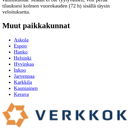
tilauksesi kolmen vuorokauden (72 h) sisällä täysin
veloituksetta.
Muut paikkakunnat
Askola
Espoo
Hanko
Helsinki
Hyvinkaa
Inkoo
Jarvenpaa
Karkkila
Kauniainen
Kerava