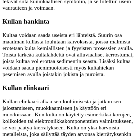
tekivät siitä kuninkaallisen symbolin, ja se liitettiin usein
vaurauteen ja voimaan.
Kullan hankinta
Kultaa voidaan saada useista eri lähteistä. Suurin osa
maailman kullasta louhitaan kaivoksista, joissa malmista
erotetaan kulta kemiallisten ja fyysisten prosessien avulla.
Toista tärkeää kultalähdettä ovat alluviaaliset kerrostumat,
joista kultaa voi erottaa sedimentin seasta. Lisäksi kultaa
voidaan saada pienimuotoisesti myös kultahiekan
pesemisen avulla joistakin jokista ja puroista.
Kullan elinkaari
Kullan elinkaari alkaa sen louhimisesta ja jatkuu sen
jalostamiseen, muokkaamiseen ja käyttöön eri
muodoissaan. Kun kulta on käytetty esimerkiksi korujen,
kolikoiden tai elektroniikkakomponenttien valmistukseen,
se voi päätyä kierrätykseen. Kulta on yksi harvoista
metalleista, joka säilyttää täyden arvonsa kierrätyksenkin