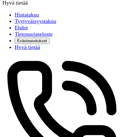
Hyvä tietää
Hintatakuu
Tyytyväisyystakuu
Ehdot
Tietosuojaseloste
Evästeasetukset
Hyvä tietää