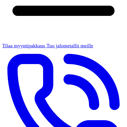
Tilaa myyntipakkaus
Tuo jalometallit meille