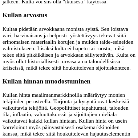
jälkeen. Kulta voi siis olla "ikuisesti" käytössä.
Kullan arvostus
Kultaa pidetään arvokkaana monista syistä. Sen loistava
väri, harvinaisuus ja helposti työstettävyys tekevät siitä
erinomaisen materiaalin korujen ja muiden taide-esineiden
valmistukseen. Lisäksi kulta ei hapetu tai ruostu, mikä
tekee siitä pitkäikäisen ja arvokkaan säilytettävän. Kulta on
myös ollut historiallisesti turvasatama taloudellisissa
kriiseissä, mikä tekee siitä houkuttelevan sijoituskohteen.
Kullan hinnan muodostuminen
Kullan hinta maailmanmarkkinoilla määräytyy monien
tekijöiden perusteella. Tarjonta ja kysyntä ovat keskeisiä
vaikuttavia tekijöitä. Geopoliittiset tapahtumat, talouden
tila, inflaatio, valuuttakurssit ja sijoittajien mieliala
vaikuttavat kaikki kullan hintaan. Kullan hinta on usein
korreloinut myös päinvastaisesti osakemarkkinoiden
kanssa, mikä tekee siitä houkuttelevan hajautuselementin