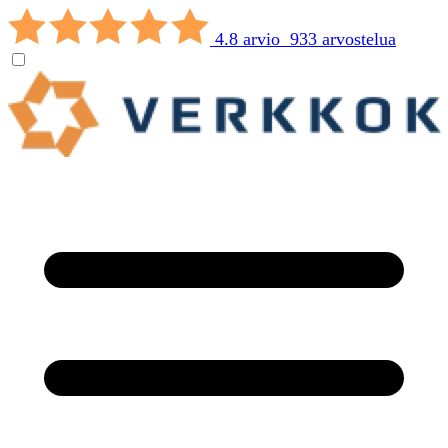
4.8 arvio 933 arvostelua