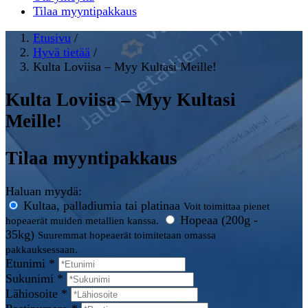
Tilaa myyntipakkaus
Etusivu
/
Hyvä tietää
/
Kulta Loviisa – Myy Kultasi Meille!
Kulta Loviisa – Myy Kultasi
Meille!
Tilaa myyntipakkaus
Haluan myydä:
Kultaa, palladiumia tai platinaa
Voit toimittaa pienet
Hopeaa (200g -
hopeaerät muiden metallien kanssa.
35kg)
Suuremmat hopeaerät toimitetaan omassa
pakkauksessaan.
Etunimi *
Sukunimi *
Lähiosoite *