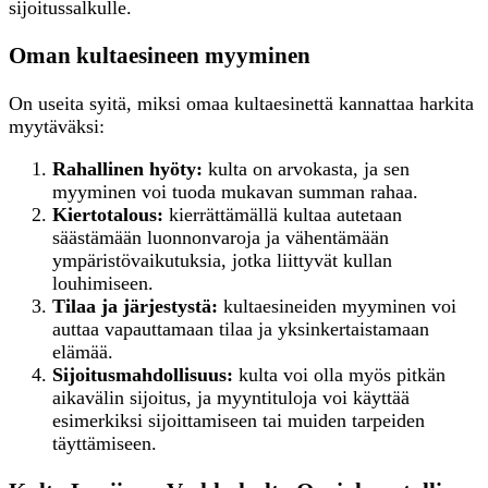
sijoitussalkulle.
Oman kultaesineen myyminen
On useita syitä, miksi omaa kultaesinettä kannattaa harkita
myytäväksi:
Rahallinen hyöty:
kulta on arvokasta, ja sen
myyminen voi tuoda mukavan summan rahaa.
Kiertotalous:
kierrättämällä kultaa autetaan
säästämään luonnonvaroja ja vähentämään
ympäristövaikutuksia, jotka liittyvät kullan
louhimiseen.
Tilaa ja järjestystä:
kultaesineiden myyminen voi
auttaa vapauttamaan tilaa ja yksinkertaistamaan
elämää.
Sijoitusmahdollisuus:
kulta voi olla myös pitkän
aikavälin sijoitus, ja myyntituloja voi käyttää
esimerkiksi sijoittamiseen tai muiden tarpeiden
täyttämiseen.