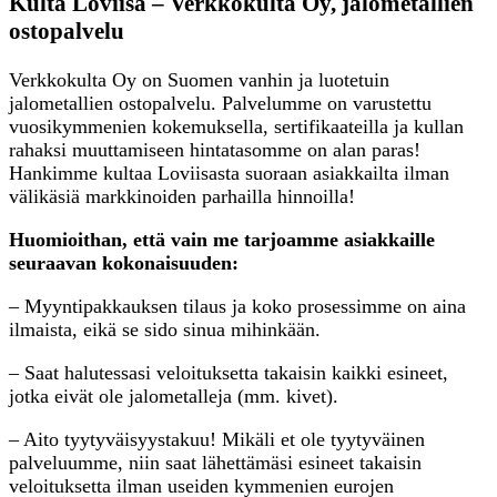
Kulta Loviisa – Verkkokulta Oy, jalometallien
ostopalvelu
Verkkokulta Oy on Suomen vanhin ja luotetuin
jalometallien ostopalvelu. Palvelumme on varustettu
vuosikymmenien kokemuksella, sertifikaateilla ja kullan
rahaksi muuttamiseen hintatasomme on alan paras!
Hankimme kultaa Loviisasta suoraan asiakkailta ilman
välikäsiä markkinoiden parhailla hinnoilla!
Huomioithan, että vain me tarjoamme asiakkaille
seuraavan kokonaisuuden:
– Myyntipakkauksen tilaus ja koko prosessimme on aina
ilmaista, eikä se sido sinua mihinkään.
– Saat halutessasi veloituksetta takaisin kaikki esineet,
jotka eivät ole jalometalleja (mm. kivet).
– Aito tyytyväisyystakuu! Mikäli et ole tyytyväinen
palveluumme, niin saat lähettämäsi esineet takaisin
veloituksetta ilman useiden kymmenien eurojen