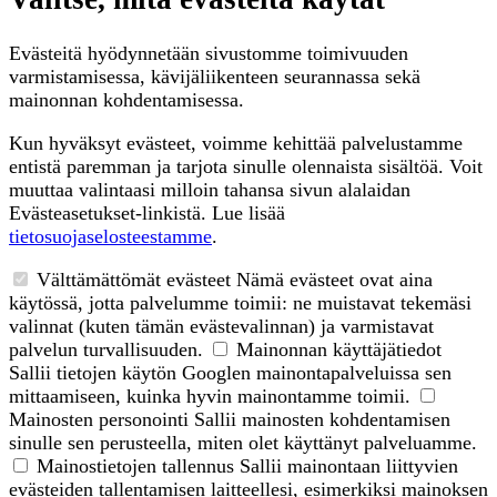
Evästeitä hyödynnetään sivustomme toimivuuden
varmistamisessa, kävijäliikenteen seurannassa sekä
mainonnan kohdentamisessa.
Kun hyväksyt evästeet, voimme kehittää palvelustamme
entistä paremman ja tarjota sinulle olennaista sisältöä. Voit
muuttaa valintaasi milloin tahansa sivun alalaidan
Evästeasetukset-linkistä. Lue lisää
tietosuojaselosteestamme
.
Välttämättömät evästeet
Nämä evästeet ovat aina
käytössä, jotta palvelumme toimii: ne muistavat tekemäsi
valinnat (kuten tämän evästevalinnan) ja varmistavat
palvelun turvallisuuden.
Mainonnan käyttäjätiedot
Sallii tietojen käytön Googlen mainontapalveluissa sen
mittaamiseen, kuinka hyvin mainontamme toimii.
Mainosten personointi
Sallii mainosten kohdentamisen
sinulle sen perusteella, miten olet käyttänyt palveluamme.
Mainostietojen tallennus
Sallii mainontaan liittyvien
evästeiden tallentamisen laitteellesi, esimerkiksi mainoksen