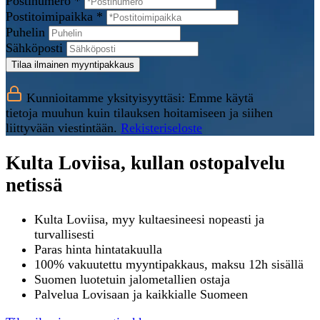
Postinumero *
Postitoimipaikka *
Puhelin
Sähköposti
Tilaa ilmainen myyntipakkaus
Kunnioitamme yksityisyyttäsi: Emme käytä
tietoja muuhun kuin tilauksen hoitamiseen ja siihen
liittyvään viestintään.
Rekisteriseloste
Kulta Loviisa, kullan ostopalvelu
netissä
Kulta Loviisa, myy kultaesineesi nopeasti ja
turvallisesti
Paras hinta hintatakuulla
100% vakuutettu myyntipakkaus, maksu 12h sisällä
Suomen luotetuin jalometallien ostaja
Palvelua Lovisaan ja kaikkialle Suomeen