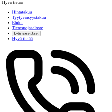
Hyvä tietää
Hintatakuu
Tyytyväisyystakuu
Ehdot
Tietosuojaseloste
Evästeasetukset
Hyvä tietää