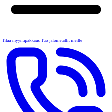
Tilaa myyntipakkaus
Tuo jalometallit meille