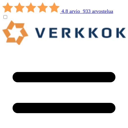
4.8 arvio 933 arvostelua