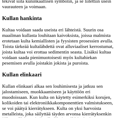
tekivät siitä kuninkaallisen symbolin, ja se liitettiin usein
vaurauteen ja voimaan.
Kullan hankinta
Kultaa voidaan saada useista eri lähteistä. Suurin osa
maailman kullasta louhitaan kaivoksista, joissa malmista
erotetaan kulta kemiallisten ja fyysisten prosessien avulla.
Toista tärkeää kultalähdettä ovat alluviaaliset kerrostumat,
joista kultaa voi erottaa sedimentin seasta. Lisäksi kultaa
voidaan saada pienimuotoisesti myös kultahiekan
pesemisen avulla joistakin jokista ja puroista.
Kullan elinkaari
Kullan elinkaari alkaa sen louhimisesta ja jatkuu sen
jalostamiseen, muokkaamiseen ja käyttöön eri
muodoissaan. Kun kulta on käytetty esimerkiksi korujen,
kolikoiden tai elektroniikkakomponenttien valmistukseen,
se voi päätyä kierrätykseen. Kulta on yksi harvoista
metalleista, joka säilyttää täyden arvonsa kierrätyksenkin