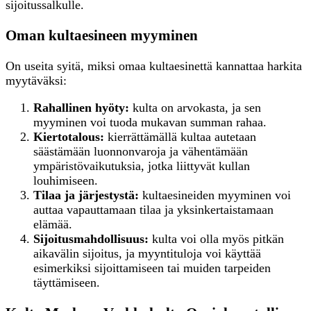
sijoitussalkulle.
Oman kultaesineen myyminen
On useita syitä, miksi omaa kultaesinettä kannattaa harkita
myytäväksi:
Rahallinen hyöty:
kulta on arvokasta, ja sen
myyminen voi tuoda mukavan summan rahaa.
Kiertotalous:
kierrättämällä kultaa autetaan
säästämään luonnonvaroja ja vähentämään
ympäristövaikutuksia, jotka liittyvät kullan
louhimiseen.
Tilaa ja järjestystä:
kultaesineiden myyminen voi
auttaa vapauttamaan tilaa ja yksinkertaistamaan
elämää.
Sijoitusmahdollisuus:
kulta voi olla myös pitkän
aikavälin sijoitus, ja myyntituloja voi käyttää
esimerkiksi sijoittamiseen tai muiden tarpeiden
täyttämiseen.