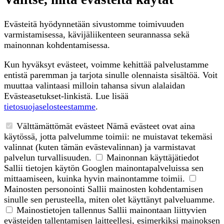
Evästeitä hyödynnetään sivustomme toimivuuden
varmistamisessa, kävijäliikenteen seurannassa sekä
mainonnan kohdentamisessa.
Kun hyväksyt evästeet, voimme kehittää palvelustamme
entistä paremman ja tarjota sinulle olennaista sisältöä. Voit
muuttaa valintaasi milloin tahansa sivun alalaidan
Evästeasetukset-linkistä. Lue lisää
tietosuojaselosteestamme
.
Välttämättömät evästeet
Nämä evästeet ovat aina
käytössä, jotta palvelumme toimii: ne muistavat tekemäsi
valinnat (kuten tämän evästevalinnan) ja varmistavat
palvelun turvallisuuden.
Mainonnan käyttäjätiedot
Sallii tietojen käytön Googlen mainontapalveluissa sen
mittaamiseen, kuinka hyvin mainontamme toimii.
Mainosten personointi
Sallii mainosten kohdentamisen
sinulle sen perusteella, miten olet käyttänyt palveluamme.
Mainostietojen tallennus
Sallii mainontaan liittyvien
evästeiden tallentamisen laitteellesi, esimerkiksi mainoksen