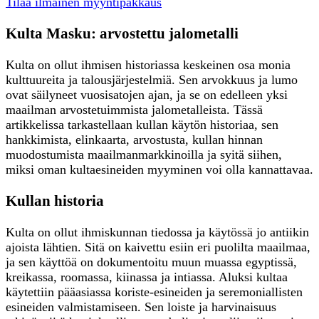
Tilaa ilmainen myyntipakkaus
Kulta Masku: arvostettu jalometalli
Kulta on ollut ihmisen historiassa keskeinen osa monia
kulttuureita ja talousjärjestelmiä. Sen arvokkuus ja lumo
ovat säilyneet vuosisatojen ajan, ja se on edelleen yksi
maailman arvostetuimmista jalometalleista. Tässä
artikkelissa tarkastellaan kullan käytön historiaa, sen
hankkimista, elinkaarta, arvostusta, kullan hinnan
muodostumista maailmanmarkkinoilla ja syitä siihen,
miksi oman kultaesineiden myyminen voi olla kannattavaa.
Kullan historia
Kulta on ollut ihmiskunnan tiedossa ja käytössä jo antiikin
ajoista lähtien. Sitä on kaivettu esiin eri puolilta maailmaa,
ja sen käyttöä on dokumentoitu muun muassa egyptissä,
kreikassa, roomassa, kiinassa ja intiassa. Aluksi kultaa
käytettiin pääasiassa koriste-esineiden ja seremoniallisten
esineiden valmistamiseen. Sen loiste ja harvinaisuus