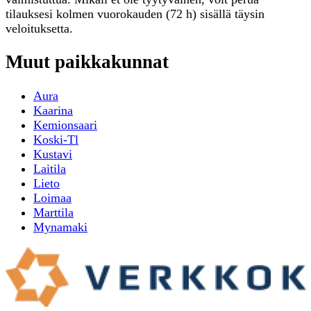
tilauksesi kolmen vuorokauden (72 h) sisällä täysin
veloituksetta.
Muut paikkakunnat
Aura
Kaarina
Kemionsaari
Koski-Tl
Kustavi
Laitila
Lieto
Loimaa
Marttila
Mynamaki