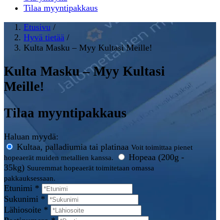
Tilaa myyntipakkaus
Etusivu
/
Hyvä tietää
/
Kulta Masku – Myy Kultasi Meille!
Kulta Masku – Myy Kultasi
Meille!
Tilaa myyntipakkaus
Haluan myydä:
Kultaa, palladiumia tai platinaa
Voit toimittaa pienet
Hopeaa (200g -
hopeaerät muiden metallien kanssa.
35kg)
Suuremmat hopeaerät toimitetaan omassa
pakkauksessaan.
Etunimi *
Sukunimi *
Lähiosoite *