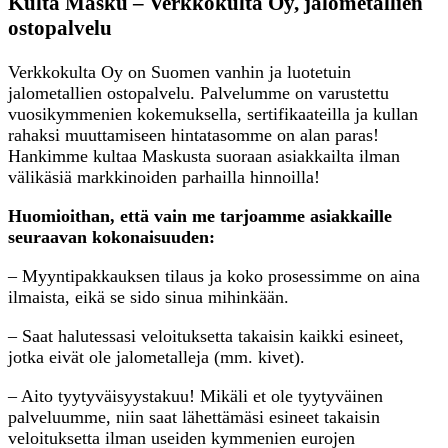
Kulta Masku – Verkkokulta Oy, jalometallien
ostopalvelu
Verkkokulta Oy on Suomen vanhin ja luotetuin
jalometallien ostopalvelu. Palvelumme on varustettu
vuosikymmenien kokemuksella, sertifikaateilla ja kullan
rahaksi muuttamiseen hintatasomme on alan paras!
Hankimme kultaa Maskusta suoraan asiakkailta ilman
välikäsiä markkinoiden parhailla hinnoilla!
Huomioithan, että vain me tarjoamme asiakkaille
seuraavan kokonaisuuden:
– Myyntipakkauksen tilaus ja koko prosessimme on aina
ilmaista, eikä se sido sinua mihinkään.
– Saat halutessasi veloituksetta takaisin kaikki esineet,
jotka eivät ole jalometalleja (mm. kivet).
– Aito tyytyväisyystakuu! Mikäli et ole tyytyväinen
palveluumme, niin saat lähettämäsi esineet takaisin
veloituksetta ilman useiden kymmenien eurojen