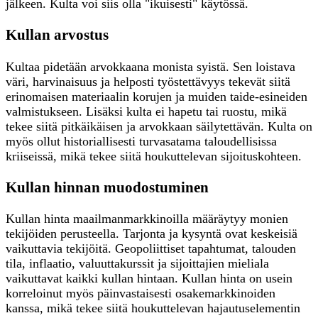
jälkeen. Kulta voi siis olla "ikuisesti" käytössä.
Kullan arvostus
Kultaa pidetään arvokkaana monista syistä. Sen loistava
väri, harvinaisuus ja helposti työstettävyys tekevät siitä
erinomaisen materiaalin korujen ja muiden taide-esineiden
valmistukseen. Lisäksi kulta ei hapetu tai ruostu, mikä
tekee siitä pitkäikäisen ja arvokkaan säilytettävän. Kulta on
myös ollut historiallisesti turvasatama taloudellisissa
kriiseissä, mikä tekee siitä houkuttelevan sijoituskohteen.
Kullan hinnan muodostuminen
Kullan hinta maailmanmarkkinoilla määräytyy monien
tekijöiden perusteella. Tarjonta ja kysyntä ovat keskeisiä
vaikuttavia tekijöitä. Geopoliittiset tapahtumat, talouden
tila, inflaatio, valuuttakurssit ja sijoittajien mieliala
vaikuttavat kaikki kullan hintaan. Kullan hinta on usein
korreloinut myös päinvastaisesti osakemarkkinoiden
kanssa, mikä tekee siitä houkuttelevan hajautuselementin