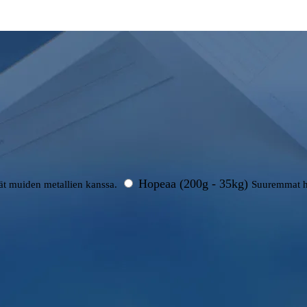
Hopeaa (200g - 35kg)
rät muiden metallien kanssa.
Suuremmat h