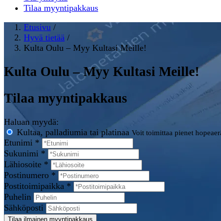
Tilaa myyntipakkaus
Etusivu
/
Hyvä tietää
/
Kulta Oulu – Myy Kultasi Meille!
Kulta Oulu – Myy Kultasi Meille!
Tilaa myyntipakkaus
Haluan myydä:
Kultaa, palladiumia tai platinaa
Voit toimittaa pienet hopeae
Etunimi *
Sukunimi *
Lähiosoite *
Postinumero *
Postitoimipaikka *
Puhelin
Sähköposti
Tilaa ilmainen myyntipakkaus