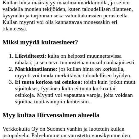
Kullan hinta määräytyy maailmanmarkkinoilla, ja se voi
vaihdella monien tekijöiden, kuten taloudellisen tilanteen,
kysynnän ja tarjonnan sekä valuuttakurssien perusteella.
Kullan myynti voi olla kannattavaa monessakin eri
tilanteessa.
Miksi myydä kultaesineet?
Likviditeetti:
kulta on helposti muunnettavissa
rahaksi, ja sen arvo tunnustetaan maailmanlaajuisesti.
Markkinatilanne:
jos kullan hinta on korkealla,
myynti voi tuoda merkittävän taloudellisen hyödyn.
Ei tuota korkoa tai osinkoa:
toisin kuin jotkut muut
sijoitukset, fyysinen kulta ei tuota korkoa tai
osinkoja. Myynti voi vapauttaa varoja, joita voidaan
sijoittaa tuottavampiin kohteisiin.
Myy kultaa Hirvensalmen alueella
Verkkokulta Oy on Suomen vanhin ja luotetuin kullan
ostopalvelu. Palvelumme on varustettu vuosikymmenien