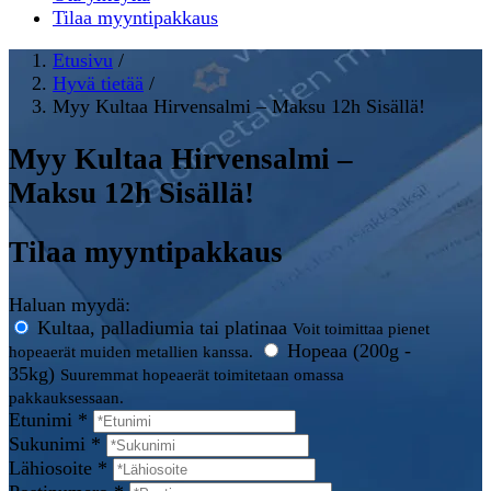
Tilaa myyntipakkaus
Etusivu
/
Hyvä tietää
/
Myy Kultaa Hirvensalmi – Maksu 12h Sisällä!
Myy Kultaa Hirvensalmi –
Maksu 12h Sisällä!
Tilaa myyntipakkaus
Haluan myydä:
Kultaa, palladiumia tai platinaa
Voit toimittaa pienet
Hopeaa (200g -
hopeaerät muiden metallien kanssa.
35kg)
Suuremmat hopeaerät toimitetaan omassa
pakkauksessaan.
Etunimi *
Sukunimi *
Lähiosoite *