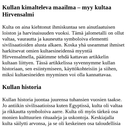
Kullan kimalteleva maailma – myy kultaa
Hirvensalmi
Kulta on aina kiehtonut ihmiskuntaa sen ainutlaatuisen
loiston ja harvinaisuuden vuoksi. Tämä jalometalli on ollut
valtaa, vaurautta ja kauneutta symboloiva elementti
sivilisaatioiden alusta alkaen. Koska yhä useammat ihmiset
harkitsevat omien kultaesineidensä myyntiä
Hirvensalmella, päätimme tehdä kattavan artikkelin
kultaan liittyen. Tässä artikkelissa syvennymme kullan
historiaan, sen esiintymiseen, käyttökohteisiin ja siihen,
miksi kultaesineiden myyminen voi olla kannattavaa.
Kullan historia
Kullan historia juontaa juurensa tuhansien vuosien taakse.
Jo antiikin sivilisaatioissa kuten Egyptissä, kulta oli valtaa
ja rikkautta symboloiva aarre. Kulta oli myös tärkeä osa
monien kulttuurien rituaaleja ja uskontoja. Keskiajalla
kulta säilytti arvonsa, ja se oli keskeinen osa taloudellisia