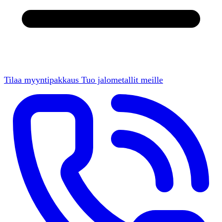
Tilaa myyntipakkaus
Tuo jalometallit meille