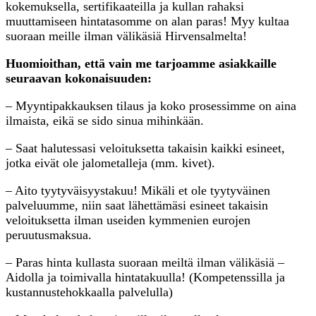
kokemuksella, sertifikaateilla ja kullan rahaksi
muuttamiseen hintatasomme on alan paras! Myy kultaa
suoraan meille ilman välikäsiä Hirvensalmelta!
Huomioithan, että vain me tarjoamme asiakkaille
seuraavan kokonaisuuden:
– Myyntipakkauksen tilaus ja koko prosessimme on aina
ilmaista, eikä se sido sinua mihinkään.
– Saat halutessasi veloituksetta takaisin kaikki esineet,
jotka eivät ole jalometalleja (mm. kivet).
– Aito tyytyväisyystakuu! Mikäli et ole tyytyväinen
palveluumme, niin saat lähettämäsi esineet takaisin
veloituksetta ilman useiden kymmenien eurojen
peruutusmaksua.
– Paras hinta kullasta suoraan meiltä ilman välikäsiä –
Aidolla ja toimivalla hintatakuulla! (Kompetenssilla ja
kustannustehokkaalla palvelulla)