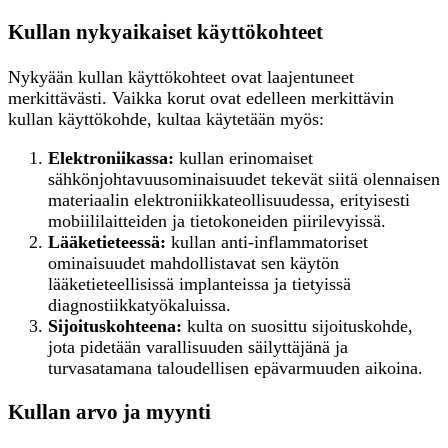
Kullan nykyaikaiset käyttökohteet
Nykyään kullan käyttökohteet ovat laajentuneet
merkittävästi. Vaikka korut ovat edelleen merkittävin
kullan käyttökohde, kultaa käytetään myös:
Elektroniikassa:
kullan erinomaiset
sähkönjohtavuusominaisuudet tekevät siitä olennaisen
materiaalin elektroniikkateollisuudessa, erityisesti
mobiililaitteiden ja tietokoneiden piirilevyissä.
Lääketieteessä:
kullan anti-inflammatoriset
ominaisuudet mahdollistavat sen käytön
lääketieteellisissä implanteissa ja tietyissä
diagnostiikkatyökaluissa.
Sijoituskohteena:
kulta on suosittu sijoituskohde,
jota pidetään varallisuuden säilyttäjänä ja
turvasatamana taloudellisen epävarmuuden aikoina.
Kullan arvo ja myynti