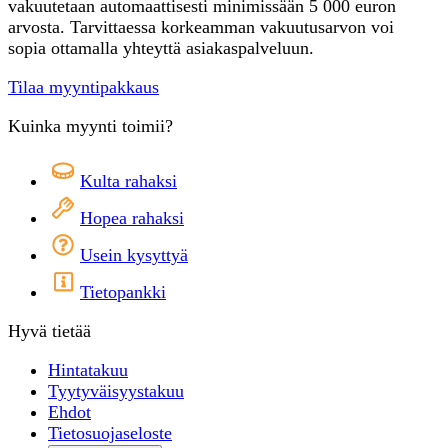
vakuutetaan automaattisesti minimissään 5 000 euron
arvosta. Tarvittaessa korkeamman vakuutusarvon voi
sopia ottamalla yhteyttä asiakaspalveluun.
Tilaa myyntipakkaus
Kuinka myynti toimii?
Kulta rahaksi
Hopea rahaksi
Usein kysyttyä
Tietopankki
Hyvä tietää
Hintatakuu
Tyytyväisyystakuu
Ehdot
Tietosuojaseloste