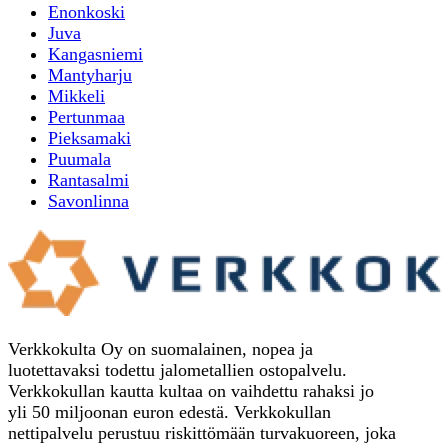
Enonkoski
Juva
Kangasniemi
Mantyharju
Mikkeli
Pertunmaa
Pieksamaki
Puumala
Rantasalmi
Savonlinna
Verkkokulta Oy on suomalainen, nopea ja
luotettavaksi todettu jalometallien ostopalvelu.
Verkkokullan kautta kultaa on vaihdettu rahaksi jo
yli 50 miljoonan euron edestä. Verkkokullan
nettipalvelu perustuu riskittömään turvakuoreen, joka