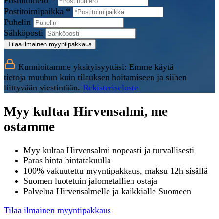
Postinumero *
Postitoimipaikka *
Puhelin
Sähköposti
Tilaa ilmainen myyntipakkaus
Kunnioitamme yksityisyyttäsi: Emme käytä
tietoja muuhun kuin tilauksen hoitamiseen ja siihen
liittyvään viestintään.
Rekisteriseloste
Myy kultaa Hirvensalmi, me
ostamme
Myy kultaa Hirvensalmi nopeasti ja turvallisesti
Paras hinta hintatakuulla
100% vakuutettu myyntipakkaus, maksu 12h sisällä
Suomen luotetuin jalometallien ostaja
Palvelua Hirvensalmelle ja kaikkialle Suomeen
Tilaa ilmainen myyntipakkaus