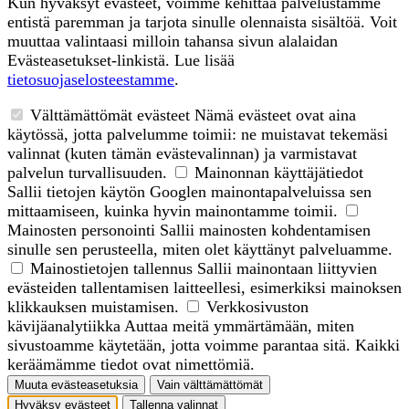
Kun hyväksyt evästeet, voimme kehittää palvelustamme
entistä paremman ja tarjota sinulle olennaista sisältöä. Voit
muuttaa valintaasi milloin tahansa sivun alalaidan
Evästeasetukset-linkistä. Lue lisää
tietosuojaselosteestamme
.
Välttämättömät evästeet
Nämä evästeet ovat aina
käytössä, jotta palvelumme toimii: ne muistavat tekemäsi
valinnat (kuten tämän evästevalinnan) ja varmistavat
palvelun turvallisuuden.
Mainonnan käyttäjätiedot
Sallii tietojen käytön Googlen mainontapalveluissa sen
mittaamiseen, kuinka hyvin mainontamme toimii.
Mainosten personointi
Sallii mainosten kohdentamisen
sinulle sen perusteella, miten olet käyttänyt palveluamme.
Mainostietojen tallennus
Sallii mainontaan liittyvien
evästeiden tallentamisen laitteellesi, esimerkiksi mainoksen
klikkauksen muistamisen.
Verkkosivuston
kävijäanalytiikka
Auttaa meitä ymmärtämään, miten
sivustoamme käytetään, jotta voimme parantaa sitä. Kaikki
keräämämme tiedot ovat nimettömiä.
Muuta evästeasetuksia
Vain välttämättömät
Hyväksy evästeet
Tallenna valinnat