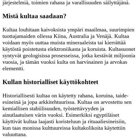
järjestelmiä, toimien rahana ja varallisuuden säilyttäjänä.
Mistä kultaa saadaan?
Kultaa louhitaan kaivoksista ympäri maailmaa, suurimpien
tuottajamaiden ollessa Kiina, Australia ja Venäjä. Kultaa
voidaan myös uuttaa muista mineraaleista tai kierrättää
käytöstä poistetusta elektroniikasta ja koruista. Kultasuonet
syntyvät geologisissa prosesseissa, jotka kestävät miljoonia
vuosia, ja tämän vuoksi kulta on harvinainen ja arvokas
elementti.
Kullan historialliset käyttökohteet
Historiallisesti kultaa on käytetty rahana, koruina, taide-
esineinä ja jopa arkkitehtuurissa. Kultaa on arvostettu sen
kemiallisen stabiilisuuden, työstettävyyden ja
ainutlaatuisen värin vuoksi. Esimerkiksi egyptiläiset
käyttivät kultaa laajasti koristeluun ja rituaaliesineisiin,
kun taas monissa kulttuureissa kultakolikoita käytettiin
valuuttana.