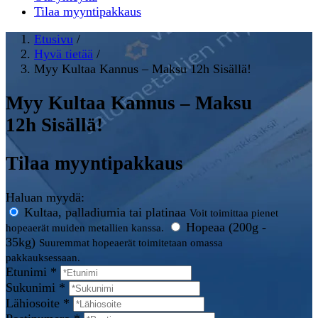
Tilaa myyntipakkaus
Etusivu
/
Hyvä tietää
/
Myy Kultaa Kannus – Maksu 12h Sisällä!
Myy Kultaa Kannus – Maksu
12h Sisällä!
Tilaa myyntipakkaus
Haluan myydä:
Kultaa, palladiumia tai platinaa
Voit toimittaa pienet
Hopeaa (200g -
hopeaerät muiden metallien kanssa.
35kg)
Suuremmat hopeaerät toimitetaan omassa
pakkauksessaan.
Etunimi *
Sukunimi *
Lähiosoite *