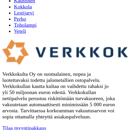
Kaustinen
Kokkola
Lestijarvi
Perho
Toholampi
Veteli
Verkkokulta Oy on suomalainen, nopea ja
luotettavaksi todettu jalometallien ostopalvelu.
Verkkokullan kautta kultaa on vaihdettu rahaksi jo
yli 50 miljoonan euron edestä. Verkkokullan
nettipalvelu perustuu riskittömään turvakuoreen, joka
vakuutetaan automaattisesti minimissään 5 000 euron
arvosta. Tarvittaessa korkeamman vakuutusarvon voi
sopia ottamalla yhteyttä asiakaspalveluun.
Tilaa myyntipakkaus