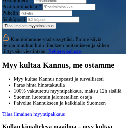
Postinumero *
Postitoimipaikka *
Puhelin
Sähköposti
Tilaa ilmainen myyntipakkaus
Kunnioitamme yksityisyyttäsi: Emme käytä
tietoja muuhun kuin tilauksen hoitamiseen ja siihen
liittyvään viestintään.
Rekisteriseloste
Myy kultaa Kannus, me ostamme
Myy kultaa Kannus nopeasti ja turvallisesti
Paras hinta hintatakuulla
100% vakuutettu myyntipakkaus, maksu 12h sisällä
Suomen luotetuin jalometallien ostaja
Palvelua Kannukseen ja kaikkialle Suomeen
Tilaa ilmainen myyntipakkaus
Kullan kimalteleva maailma – myy kultaa