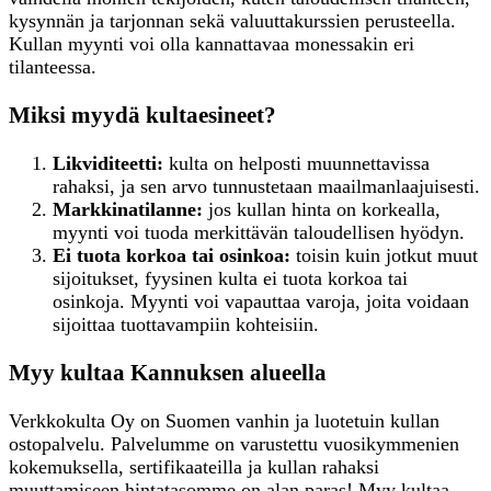
kysynnän ja tarjonnan sekä valuuttakurssien perusteella.
Kullan myynti voi olla kannattavaa monessakin eri
tilanteessa.
Miksi myydä kultaesineet?
Likviditeetti:
kulta on helposti muunnettavissa
rahaksi, ja sen arvo tunnustetaan maailmanlaajuisesti.
Markkinatilanne:
jos kullan hinta on korkealla,
myynti voi tuoda merkittävän taloudellisen hyödyn.
Ei tuota korkoa tai osinkoa:
toisin kuin jotkut muut
sijoitukset, fyysinen kulta ei tuota korkoa tai
osinkoja. Myynti voi vapauttaa varoja, joita voidaan
sijoittaa tuottavampiin kohteisiin.
Myy kultaa Kannuksen alueella
Verkkokulta Oy on Suomen vanhin ja luotetuin kullan
ostopalvelu. Palvelumme on varustettu vuosikymmenien
kokemuksella, sertifikaateilla ja kullan rahaksi
muuttamiseen hintatasomme on alan paras! Myy kultaa