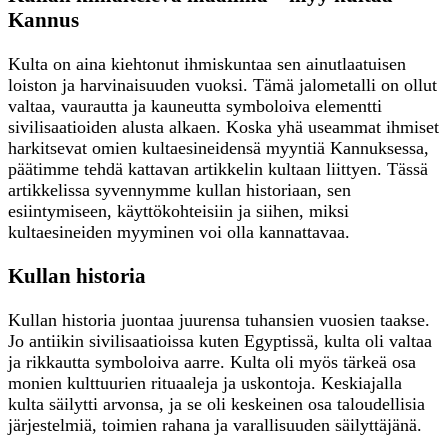
Kannus
Kulta on aina kiehtonut ihmiskuntaa sen ainutlaatuisen
loiston ja harvinaisuuden vuoksi. Tämä jalometalli on ollut
valtaa, vaurautta ja kauneutta symboloiva elementti
sivilisaatioiden alusta alkaen. Koska yhä useammat ihmiset
harkitsevat omien kultaesineidensä myyntiä Kannuksessa,
päätimme tehdä kattavan artikkelin kultaan liittyen. Tässä
artikkelissa syvennymme kullan historiaan, sen
esiintymiseen, käyttökohteisiin ja siihen, miksi
kultaesineiden myyminen voi olla kannattavaa.
Kullan historia
Kullan historia juontaa juurensa tuhansien vuosien taakse.
Jo antiikin sivilisaatioissa kuten Egyptissä, kulta oli valtaa
ja rikkautta symboloiva aarre. Kulta oli myös tärkeä osa
monien kulttuurien rituaaleja ja uskontoja. Keskiajalla
kulta säilytti arvonsa, ja se oli keskeinen osa taloudellisia
järjestelmiä, toimien rahana ja varallisuuden säilyttäjänä.