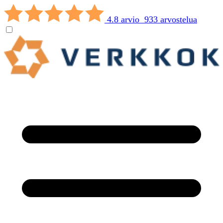
4.8 arvio 933 arvostelua