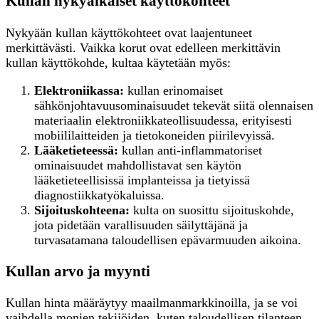
Kullan nykyaikaiset käyttökohteet
Nykyään kullan käyttökohteet ovat laajentuneet
merkittävästi. Vaikka korut ovat edelleen merkittävin
kullan käyttökohde, kultaa käytetään myös:
Elektroniikassa:
kullan erinomaiset
sähkönjohtavuusominaisuudet tekevät siitä olennaisen
materiaalin elektroniikkateollisuudessa, erityisesti
mobiililaitteiden ja tietokoneiden piirilevyissä.
Lääketieteessä:
kullan anti-inflammatoriset
ominaisuudet mahdollistavat sen käytön
lääketieteellisissä implanteissa ja tietyissä
diagnostiikkatyökaluissa.
Sijoituskohteena:
kulta on suosittu sijoituskohde,
jota pidetään varallisuuden säilyttäjänä ja
turvasatamana taloudellisen epävarmuuden aikoina.
Kullan arvo ja myynti
Kullan hinta määräytyy maailmanmarkkinoilla, ja se voi
vaihdella monien tekijöiden, kuten taloudellisen tilanteen,