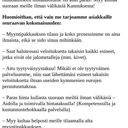
suoraan meille ilman välikäsiä Kannuksesta!
Huomioithan, että vain me tarjoamme asiakkaille
seuraavan kokonaisuuden:
– Myyntipakkauksen tilaus ja koko prosessimme on aina
ilmaista, eikä se sido sinua mihinkään.
– Saat halutessasi veloituksetta takaisin kaikki esineet,
jotka eivät ole jalometalleja (mm. kivet).
– Aito tyytyväisyystakuu! Mikäli et ole tyytyväinen
palveluumme, niin saat lähettämäsi esineet takaisin
veloituksetta ilman useiden kymmenien eurojen
peruutusmaksua.
– Paras hinta kullasta suoraan meiltä ilman välikäsiä –
Aidolla ja toimivalla hintatakuulla! (Kompetenssilla ja
kustannustehokkaalla palvelulla)
– Myy kultaa helposti meille tilaamalla alta
myyntipakkauksen.