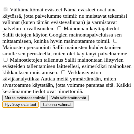
Välttämättömät evästeet
Nämä evästeet ovat aina
käytössä, jotta palvelumme toimii: ne muistavat tekemäsi
valinnat (kuten tämän evästevalinnan) ja varmistavat
palvelun turvallisuuden.
Mainonnan käyttäjätiedot
Sallii tietojen käytön Googlen mainontapalveluissa sen
mittaamiseen, kuinka hyvin mainontamme toimii.
Mainosten personointi
Sallii mainosten kohdentamisen
sinulle sen perusteella, miten olet käyttänyt palveluamme.
Mainostietojen tallennus
Sallii mainontaan liittyvien
evästeiden tallentamisen laitteellesi, esimerkiksi mainoksen
klikkauksen muistamisen.
Verkkosivuston
kävijäanalytiikka
Auttaa meitä ymmärtämään, miten
sivustoamme käytetään, jotta voimme parantaa sitä. Kaikki
keräämämme tiedot ovat nimettömiä.
Muuta evästeasetuksia
Vain välttämättömät
Hyväksy evästeet
Tallenna valinnat