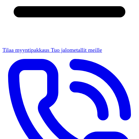
Tilaa myyntipakkaus
Tuo jalometallit meille