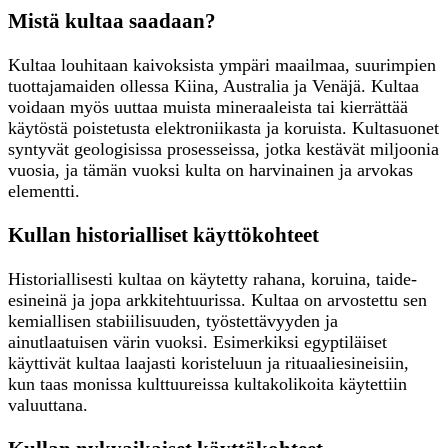
Mistä kultaa saadaan?
Kultaa louhitaan kaivoksista ympäri maailmaa, suurimpien
tuottajamaiden ollessa Kiina, Australia ja Venäjä. Kultaa
voidaan myös uuttaa muista mineraaleista tai kierrättää
käytöstä poistetusta elektroniikasta ja koruista. Kultasuonet
syntyvät geologisissa prosesseissa, jotka kestävät miljoonia
vuosia, ja tämän vuoksi kulta on harvinainen ja arvokas
elementti.
Kullan historialliset käyttökohteet
Historiallisesti kultaa on käytetty rahana, koruina, taide-
esineinä ja jopa arkkitehtuurissa. Kultaa on arvostettu sen
kemiallisen stabiilisuuden, työstettävyyden ja
ainutlaatuisen värin vuoksi. Esimerkiksi egyptiläiset
käyttivät kultaa laajasti koristeluun ja rituaaliesineisiin,
kun taas monissa kulttuureissa kultakolikoita käytettiin
valuuttana.