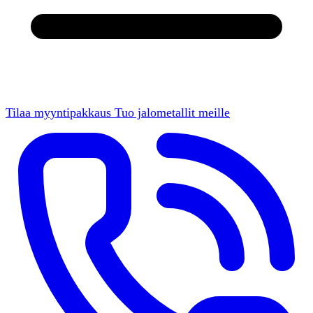
Tilaa myyntipakkaus
Tuo jalometallit meille