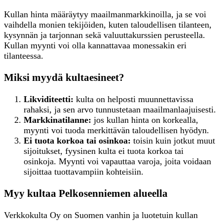
Kullan hinta määräytyy maailmanmarkkinoilla, ja se voi
vaihdella monien tekijöiden, kuten taloudellisen tilanteen,
kysynnän ja tarjonnan sekä valuuttakurssien perusteella.
Kullan myynti voi olla kannattavaa monessakin eri
tilanteessa.
Miksi myydä kultaesineet?
Likviditeetti:
kulta on helposti muunnettavissa
rahaksi, ja sen arvo tunnustetaan maailmanlaajuisesti.
Markkinatilanne:
jos kullan hinta on korkealla,
myynti voi tuoda merkittävän taloudellisen hyödyn.
Ei tuota korkoa tai osinkoa:
toisin kuin jotkut muut
sijoitukset, fyysinen kulta ei tuota korkoa tai
osinkoja. Myynti voi vapauttaa varoja, joita voidaan
sijoittaa tuottavampiin kohteisiin.
Myy kultaa Pelkosenniemen alueella
Verkkokulta Oy on Suomen vanhin ja luotetuin kullan