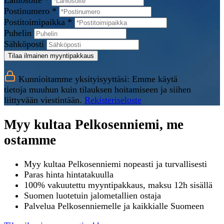
Lähiosoite *
Postinumero *
Postitoimipaikka *
Puhelin
Sähköposti
Tilaa ilmainen myyntipakkaus
Kunnioitamme yksityisyyttäsi: Emme käytä
tietoja muuhun kuin tilauksen hoitamiseen ja siihen
liittyvään viestintään.
Rekisteriseloste
Myy kultaa Pelkosenniemi, me
ostamme
Myy kultaa Pelkosenniemi nopeasti ja turvallisesti
Paras hinta hintatakuulla
100% vakuutettu myyntipakkaus, maksu 12h sisällä
Suomen luotetuin jalometallien ostaja
Palvelua Pelkosenniemelle ja kaikkialle Suomeen