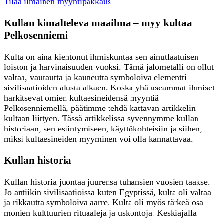
Tilaa ilmainen myyntipakkaus
Kullan kimalteleva maailma – myy kultaa
Pelkosenniemi
Kulta on aina kiehtonut ihmiskuntaa sen ainutlaatuisen
loiston ja harvinaisuuden vuoksi. Tämä jalometalli on ollut
valtaa, vaurautta ja kauneutta symboloiva elementti
sivilisaatioiden alusta alkaen. Koska yhä useammat ihmiset
harkitsevat omien kultaesineidensä myyntiä
Pelkosenniemellä, päätimme tehdä kattavan artikkelin
kultaan liittyen. Tässä artikkelissa syvennymme kullan
historiaan, sen esiintymiseen, käyttökohteisiin ja siihen,
miksi kultaesineiden myyminen voi olla kannattavaa.
Kullan historia
Kullan historia juontaa juurensa tuhansien vuosien taakse.
Jo antiikin sivilisaatioissa kuten Egyptissä, kulta oli valtaa
ja rikkautta symboloiva aarre. Kulta oli myös tärkeä osa
monien kulttuurien rituaaleja ja uskontoja. Keskiajalla