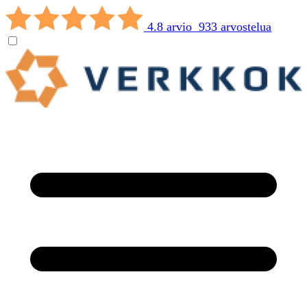
4.8 arvio 933 arvostelua