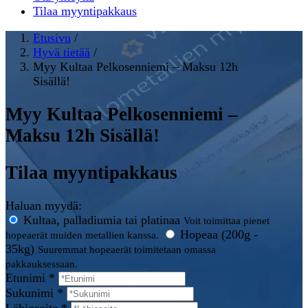
Tilaa myyntipakkaus
Etusivu
/
Hyvä tietää
/
Myy Kultaa Pelkosenniemi – Maksu 12h
Sisällä!
Myy Kultaa Pelkosenniemi –
Maksu 12h Sisällä!
Tilaa myyntipakkaus
Haluan myydä:
Kultaa, palladiumia tai platinaa
Voit toimittaa pienet
Hopeaa (200g -
hopeaerät muiden metallien kanssa.
35kg)
Suuremmat hopeaerät toimitetaan omassa
pakkauksessaan.
Etunimi *
Sukunimi *