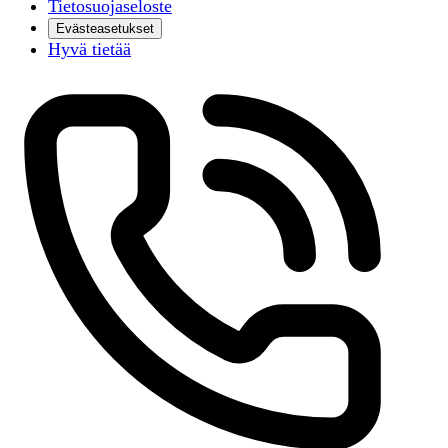
Tietosuojaseloste
Evästeasetukset
Hyvä tietää