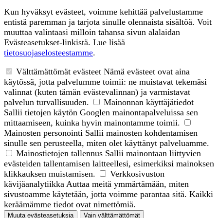
Kun hyväksyt evästeet, voimme kehittää palvelustamme
entistä paremman ja tarjota sinulle olennaista sisältöä. Voit
muuttaa valintaasi milloin tahansa sivun alalaidan
Evästeasetukset-linkistä. Lue lisää
tietosuojaselosteestamme
.
Välttämättömät evästeet
Nämä evästeet ovat aina
käytössä, jotta palvelumme toimii: ne muistavat tekemäsi
valinnat (kuten tämän evästevalinnan) ja varmistavat
palvelun turvallisuuden.
Mainonnan käyttäjätiedot
Sallii tietojen käytön Googlen mainontapalveluissa sen
mittaamiseen, kuinka hyvin mainontamme toimii.
Mainosten personointi
Sallii mainosten kohdentamisen
sinulle sen perusteella, miten olet käyttänyt palveluamme.
Mainostietojen tallennus
Sallii mainontaan liittyvien
evästeiden tallentamisen laitteellesi, esimerkiksi mainoksen
klikkauksen muistamisen.
Verkkosivuston
kävijäanalytiikka
Auttaa meitä ymmärtämään, miten
sivustoamme käytetään, jotta voimme parantaa sitä. Kaikki
keräämämme tiedot ovat nimettömiä.
Muuta evästeasetuksia
Vain välttämättömät