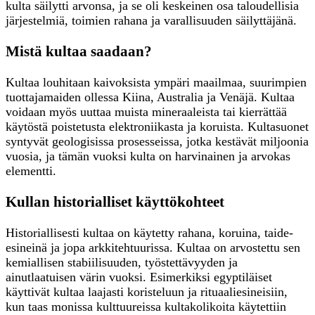
kulta säilytti arvonsa, ja se oli keskeinen osa taloudellisia
järjestelmiä, toimien rahana ja varallisuuden säilyttäjänä.
Mistä kultaa saadaan?
Kultaa louhitaan kaivoksista ympäri maailmaa, suurimpien
tuottajamaiden ollessa Kiina, Australia ja Venäjä. Kultaa
voidaan myös uuttaa muista mineraaleista tai kierrättää
käytöstä poistetusta elektroniikasta ja koruista. Kultasuonet
syntyvät geologisissa prosesseissa, jotka kestävät miljoonia
vuosia, ja tämän vuoksi kulta on harvinainen ja arvokas
elementti.
Kullan historialliset käyttökohteet
Historiallisesti kultaa on käytetty rahana, koruina, taide-
esineinä ja jopa arkkitehtuurissa. Kultaa on arvostettu sen
kemiallisen stabiilisuuden, työstettävyyden ja
ainutlaatuisen värin vuoksi. Esimerkiksi egyptiläiset
käyttivät kultaa laajasti koristeluun ja rituaaliesineisiin,
kun taas monissa kulttuureissa kultakolikoita käytettiin