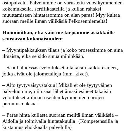
ostopalvelu. Palvelumme on varustettu vuosikymmenien
kokemuksella, sertifikaateilla ja kullan rahaksi
muuttamiseen hintatasomme on alan paras! Myy kultaa
suoraan meille ilman välikäsiä Pelkosenniemeltä!
Huomioithan, että vain me tarjoamme asiakkaille
seuraavan kokonaisuuden:
– Myyntipakkauksen tilaus ja koko prosessimme on aina
ilmaista, eikä se sido sinua mihinkään.
– Saat halutessasi veloituksetta takaisin kaikki esineet,
jotka eivät ole jalometalleja (mm. kivet).
– Aito tyytyväisyystakuu! Mikäli et ole tyytyväinen
palveluumme, niin saat lähettämäsi esineet takaisin
veloituksetta ilman useiden kymmenien eurojen
peruutusmaksua.
– Paras hinta kullasta suoraan meiltä ilman välikäsiä –
Aidolla ja toimivalla hintatakuulla! (Kompetenssilla ja
kustannustehokkaalla palvelulla)