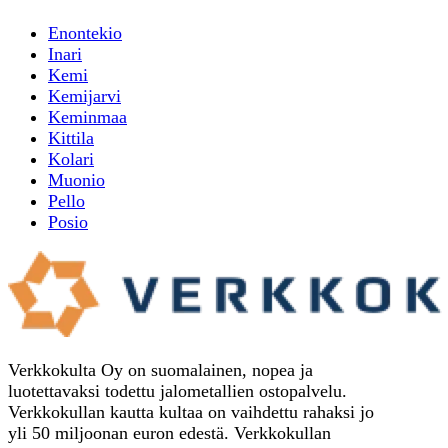
Enontekio
Inari
Kemi
Kemijarvi
Keminmaa
Kittila
Kolari
Muonio
Pello
Posio
Verkkokulta Oy on suomalainen, nopea ja
luotettavaksi todettu jalometallien ostopalvelu.
Verkkokullan kautta kultaa on vaihdettu rahaksi jo
yli 50 miljoonan euron edestä. Verkkokullan