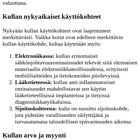
valuuttana.
Kullan nykyaikaiset käyttökohteet
Nykyään kullan käyttökohteet ovat laajentuneet
merkittävästi. Vaikka korut ovat edelleen merkittävin
kullan käyttökohde, kultaa käytetään myös:
Elektroniikassa:
kullan erinomaiset
sähkönjohtavuusominaisuudet tekevät siitä olennaisen
materiaalin elektroniikkateollisuudessa, erityisesti
mobiililaitteiden ja tietokoneiden piirilevyissä.
Lääketieteessä:
kullan anti-inflammatoriset
ominaisuudet mahdollistavat sen käytön
lääketieteellisissä implanteissa ja tietyissä
diagnostiikkatyökaluissa.
Sijoituskohteena:
kulta on suosittu sijoituskohde,
jota pidetään varallisuuden säilyttäjänä ja
turvasatamana taloudellisen epävarmuuden aikoina.
Kullan arvo ja myynti