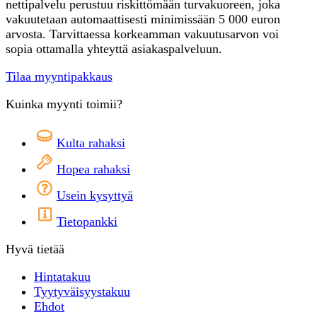
nettipalvelu perustuu riskittömään turvakuoreen, joka
vakuutetaan automaattisesti minimissään 5 000 euron
arvosta. Tarvittaessa korkeamman vakuutusarvon voi
sopia ottamalla yhteyttä asiakaspalveluun.
Tilaa myyntipakkaus
Kuinka myynti toimii?
Kulta rahaksi
Hopea rahaksi
Usein kysyttyä
Tietopankki
Hyvä tietää
Hintatakuu
Tyytyväisyystakuu
Ehdot