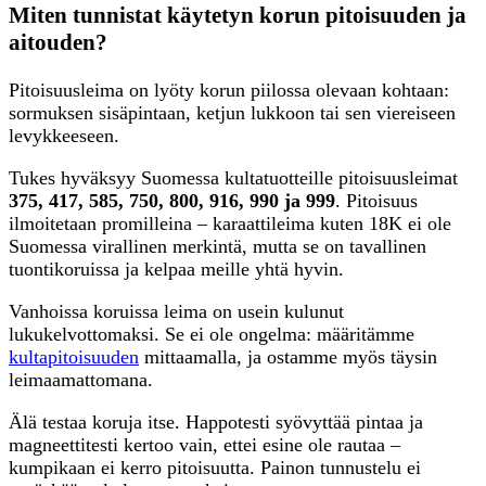
Miten tunnistat käytetyn korun pitoisuuden ja
aitouden?
Pitoisuusleima on lyöty korun piilossa olevaan kohtaan:
sormuksen sisäpintaan, ketjun lukkoon tai sen viereiseen
levykkeeseen.
Tukes hyväksyy Suomessa kultatuotteille pitoisuusleimat
375, 417, 585, 750, 800, 916, 990 ja 999
. Pitoisuus
ilmoitetaan promilleina – karaattileima kuten 18K ei ole
Suomessa virallinen merkintä, mutta se on tavallinen
tuontikoruissa ja kelpaa meille yhtä hyvin.
Vanhoissa koruissa leima on usein kulunut
lukukelvottomaksi. Se ei ole ongelma: määritämme
kultapitoisuuden
mittaamalla, ja ostamme myös täysin
leimaamattomana.
Älä testaa koruja itse. Happotesti syövyttää pintaa ja
magneettitesti kertoo vain, ettei esine ole rautaa –
kumpikaan ei kerro pitoisuutta. Painon tunnustelu ei