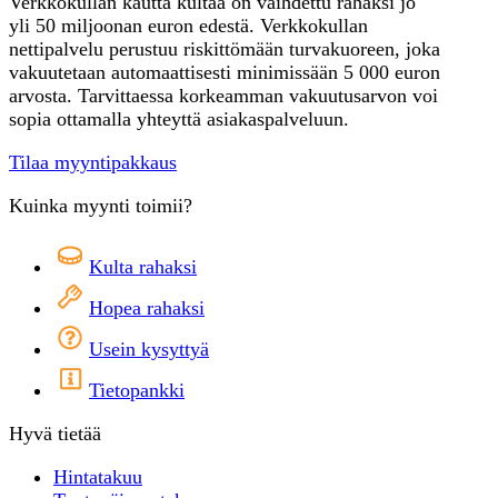
Verkkokullan kautta kultaa on vaihdettu rahaksi jo
yli 50 miljoonan euron edestä. Verkkokullan
nettipalvelu perustuu riskittömään turvakuoreen, joka
vakuutetaan automaattisesti minimissään 5 000 euron
arvosta. Tarvittaessa korkeamman vakuutusarvon voi
sopia ottamalla yhteyttä asiakaspalveluun.
Tilaa myyntipakkaus
Kuinka myynti toimii?
Kulta rahaksi
Hopea rahaksi
Usein kysyttyä
Tietopankki
Hyvä tietää
Hintatakuu