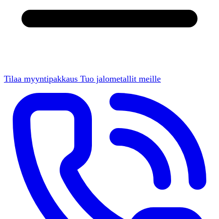
Tilaa myyntipakkaus
Tuo jalometallit meille