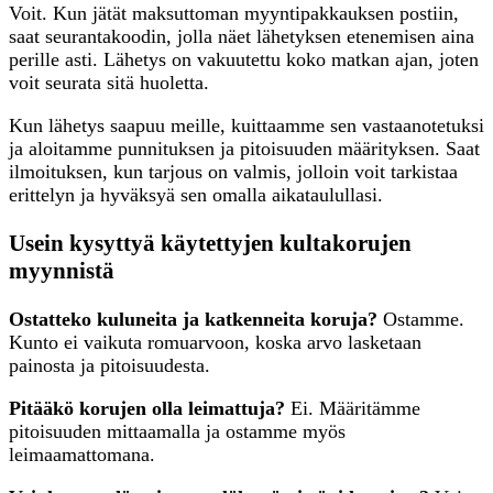
Voit. Kun jätät maksuttoman myyntipakkauksen postiin,
saat seurantakoodin, jolla näet lähetyksen etenemisen aina
perille asti. Lähetys on vakuutettu koko matkan ajan, joten
voit seurata sitä huoletta.
Kun lähetys saapuu meille, kuittaamme sen vastaanotetuksi
ja aloitamme punnituksen ja pitoisuuden määrityksen. Saat
ilmoituksen, kun tarjous on valmis, jolloin voit tarkistaa
erittelyn ja hyväksyä sen omalla aikataulullasi.
Usein kysyttyä käytettyjen kultakorujen
myynnistä
Ostatteko kuluneita ja katkenneita koruja?
Ostamme.
Kunto ei vaikuta romuarvoon, koska arvo lasketaan
painosta ja pitoisuudesta.
Pitääkö korujen olla leimattuja?
Ei. Määritämme
pitoisuuden mittaamalla ja ostamme myös
leimaamattomana.