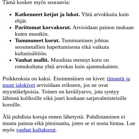
Tämä koskee myös seuraavia:
Katkenneet ketjut ja lukot.
Yhtä arvokkaita kuin
ehjät.
Parittomat korvakorut.
Arvioidaan painon mukaan
kuten muutkin.
Tummuneet korut.
Tummuminen johtuu
seosmetallien hapettumisesta eikä vaikuta
kultasisältöön.
Vanhat mallit.
Muodista mennyt koru on
romukultana yhtä arvokas kuin ajanmukainen.
Poikkeuksia on kaksi. Ensimmäinen on kivet:
timantit ja
muut jalokivet
arvioidaan erikseen, jos ne ovat
myyntikelpoisia. Toinen on keräilyarvo, jota syntyy
lähinnä kolikoille eikä juuri koskaan sarjavalmisteisille
koruille.
Älä puhdista koruja ennen lähetystä. Puhdistaminen ei
muuta painoa eikä pitoisuutta, joten se ei nosta hintaa. Lue
myös
vanhat kultakorut
.