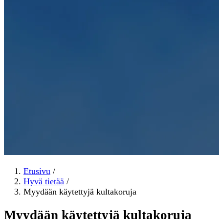
Etusivu
/
Hyvä tietää
/
Myydään käytettyjä kultakoruja
Myydään käytettyjä kultakoruja