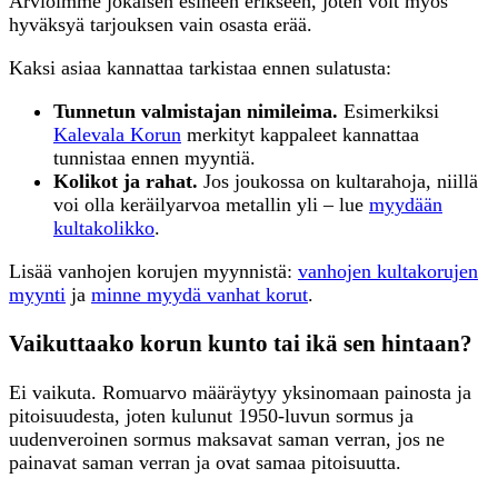
Arvioimme jokaisen esineen erikseen, joten voit myös
hyväksyä tarjouksen vain osasta erää.
Kaksi asiaa kannattaa tarkistaa ennen sulatusta:
Tunnetun valmistajan nimileima.
Esimerkiksi
Kalevala Korun
merkityt kappaleet kannattaa
tunnistaa ennen myyntiä.
Kolikot ja rahat.
Jos joukossa on kultarahoja, niillä
voi olla keräilyarvoa metallin yli – lue
myydään
kultakolikko
.
Lisää vanhojen korujen myynnistä:
vanhojen kultakorujen
myynti
ja
minne myydä vanhat korut
.
Vaikuttaako korun kunto tai ikä sen hintaan?
Ei vaikuta. Romuarvo määräytyy yksinomaan painosta ja
pitoisuudesta, joten kulunut 1950-luvun sormus ja
uudenveroinen sormus maksavat saman verran, jos ne
painavat saman verran ja ovat samaa pitoisuutta.