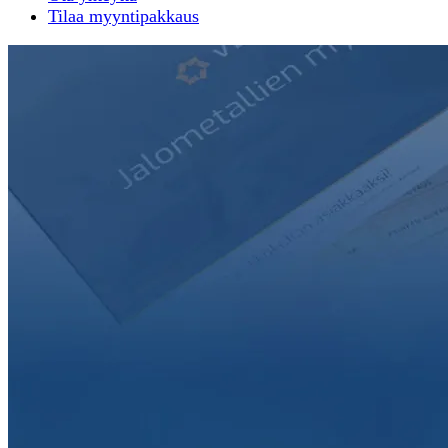
Tilaa myyntipakkaus