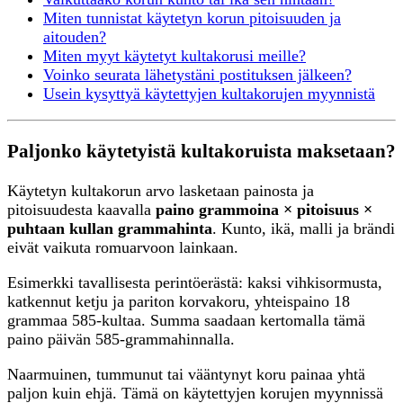
Miten tunnistat käytetyn korun pitoisuuden ja
aitouden?
Miten myyt käytetyt kultakorusi meille?
Voinko seurata lähetystäni postituksen jälkeen?
Usein kysyttyä käytettyjen kultakorujen myynnistä
Paljonko käytetyistä kultakoruista maksetaan?
Käytetyn kultakorun arvo lasketaan painosta ja
pitoisuudesta kaavalla
paino grammoina × pitoisuus ×
puhtaan kullan grammahinta
. Kunto, ikä, malli ja brändi
eivät vaikuta romuarvoon lainkaan.
Esimerkki tavallisesta perintöerästä: kaksi vihkisormusta,
katkennut ketju ja pariton korvakoru, yhteispaino 18
grammaa 585-kultaa. Summa saadaan kertomalla tämä
paino päivän 585-grammahinnalla.
Naarmuinen, tummunut tai vääntynyt koru painaa yhtä
paljon kuin ehjä. Tämä on käytettyjen korujen myynnissä