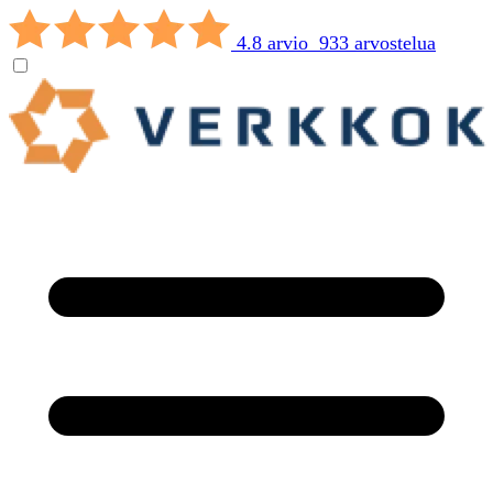
4.8 arvio 933 arvostelua