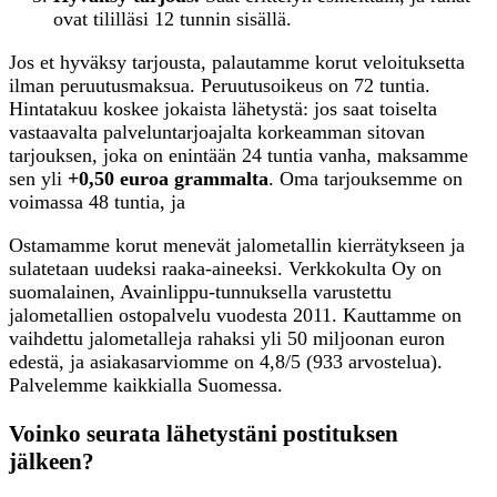
ovat tililläsi 12 tunnin sisällä.
Jos et hyväksy tarjousta, palautamme korut veloituksetta
ilman peruutusmaksua. Peruutusoikeus on 72 tuntia.
Hintatakuu koskee jokaista lähetystä: jos saat toiselta
vastaavalta palveluntarjoajalta korkeamman sitovan
tarjouksen, joka on enintään 24 tuntia vanha, maksamme
sen yli
+0,50 euroa grammalta
. Oma tarjouksemme on
voimassa 48 tuntia, ja
Ostamamme korut menevät jalometallin kierrätykseen ja
sulatetaan uudeksi raaka-aineeksi. Verkkokulta Oy on
suomalainen, Avainlippu-tunnuksella varustettu
jalometallien ostopalvelu vuodesta 2011. Kauttamme on
vaihdettu jalometalleja rahaksi yli 50 miljoonan euron
edestä, ja asiakasarviomme on 4,8/5 (933 arvostelua).
Palvelemme kaikkialla Suomessa.
Voinko seurata lähetystäni postituksen
jälkeen?