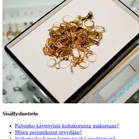
Sisällysluettelo
Paljonko käytetyistä kultakoruista maksetaan?
Miten perintökorut myydään?
Vaikuttaako korun kunto tai ikä sen hintaan?