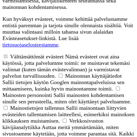
varmistamisessa, kävijäliikenteen seurannassa sekä
mainonnan kohdentamisessa.
Kun hyväksyt evästeet, voimme kehittää palvelustamme
entistä paremman ja tarjota sinulle olennaista sisältöä. Voit
muuttaa valintaasi milloin tahansa sivun alalaidan
Evästeasetukset-linkistä. Lue lisää
tietosuojaselosteestamme
.
Välttämättömät evästeet
Nämä evästeet ovat aina
käytössä, jotta palvelumme toimii: ne muistavat tekemäsi
valinnat (kuten tämän evästevalinnan) ja varmistavat
palvelun turvallisuuden.
Mainonnan käyttäjätiedot
Sallii tietojen käytön Googlen mainontapalveluissa sen
mittaamiseen, kuinka hyvin mainontamme toimii.
Mainosten personointi
Sallii mainosten kohdentamisen
sinulle sen perusteella, miten olet käyttänyt palveluamme.
Mainostietojen tallennus
Sallii mainontaan liittyvien
evästeiden tallentamisen laitteellesi, esimerkiksi mainoksen
klikkauksen muistamisen.
Verkkosivuston
kävijäanalytiikka
Auttaa meitä ymmärtämään, miten
sivustoamme käytetään, jotta voimme parantaa sitä. Kaikki