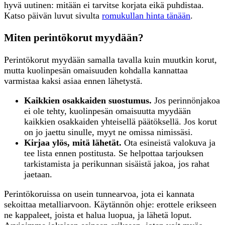
hyvä uutinen: mitään ei tarvitse korjata eikä puhdistaa.
Katso päivän luvut sivulta
romukullan hinta tänään
.
Miten perintökorut myydään?
Perintökorut myydään samalla tavalla kuin muutkin korut,
mutta kuolinpesän omaisuuden kohdalla kannattaa
varmistaa kaksi asiaa ennen lähetystä.
Kaikkien osakkaiden suostumus.
Jos perinnönjakoa
ei ole tehty, kuolinpesän omaisuutta myydään
kaikkien osakkaiden yhteisellä päätöksellä. Jos korut
on jo jaettu sinulle, myyt ne omissa nimissäsi.
Kirjaa ylös, mitä lähetät.
Ota esineistä valokuva ja
tee lista ennen postitusta. Se helpottaa tarjouksen
tarkistamista ja perikunnan sisäistä jakoa, jos rahat
jaetaan.
Perintökoruissa on usein tunnearvoa, jota ei kannata
sekoittaa metalliarvoon. Käytännön ohje: erottele erikseen
ne kappaleet, joista et halua luopua, ja lähetä loput.