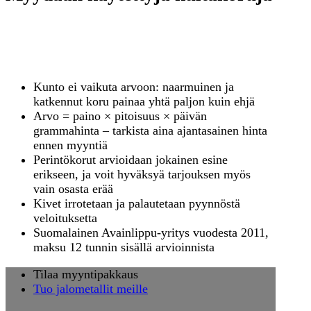
Paljonko käytetyistä
kultakoruista saa?
Kunto ei vaikuta arvoon: naarmuinen ja
katkennut koru painaa yhtä paljon kuin ehjä
Arvo = paino × pitoisuus × päivän
grammahinta – tarkista aina ajantasainen hinta
ennen myyntiä
Perintökorut arvioidaan jokainen esine
erikseen, ja voit hyväksyä tarjouksen myös
vain osasta erää
Kivet irrotetaan ja palautetaan pyynnöstä
veloituksetta
Suomalainen Avainlippu-yritys vuodesta 2011,
maksu 12 tunnin sisällä arvioinnista
Tilaa myyntipakkaus
Tuo jalometallit meille