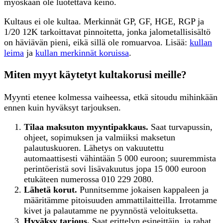
myöskään ole luotettava keino.
Kultaus ei ole kultaa. Merkinnät GP, GF, HGE, RGP ja
1/20 12K tarkoittavat pinnoitetta, jonka jalometallisisältö
on häviävän pieni, eikä sillä ole romuarvoa. Lisää:
kullan
leima
ja
kullan merkinnät koruissa
.
Miten myyt käytetyt kultakorusi meille?
Myynti etenee kolmessa vaiheessa, etkä sitoudu mihinkään
ennen kuin hyväksyt tarjouksen.
Tilaa maksuton myyntipakkaus.
Saat turvapussin,
ohjeet, sopimuksen ja valmiiksi maksetun
palautuskuoren. Lähetys on vakuutettu
automaattisesti vähintään 5 000 euroon; suuremmista
perintöeristä sovi lisävakuutus jopa 15 000 euroon
etukäteen numerossa 010 229 2080.
Lähetä korut.
Punnitsemme jokaisen kappaleen ja
määritämme pitoisuuden ammattilaitteilla. Irrotamme
kivet ja palautamme ne pyynnöstä veloituksetta.
Hyväksy tarjous.
Saat erittelyn esineittäin, ja rahat