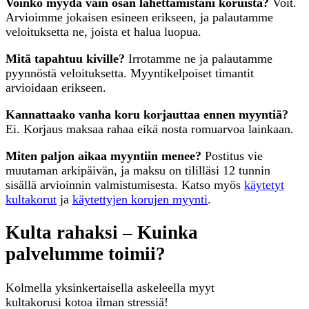
Voinko myydä vain osan lähettämistäni koruista?
Voit.
Arvioimme jokaisen esineen erikseen, ja palautamme
veloituksetta ne, joista et halua luopua.
Mitä tapahtuu kiville?
Irrotamme ne ja palautamme
pyynnöstä veloituksetta. Myyntikelpoiset timantit
arvioidaan erikseen.
Kannattaako vanha koru korjauttaa ennen myyntiä?
Ei. Korjaus maksaa rahaa eikä nosta romuarvoa lainkaan.
Miten paljon aikaa myyntiin menee?
Postitus vie
muutaman arkipäivän, ja maksu on tililläsi 12 tunnin
sisällä arvioinnin valmistumisesta. Katso myös
käytetyt
kultakorut
ja
käytettyjen korujen myynti
.
Kulta rahaksi – Kuinka
palvelumme toimii?
Kolmella yksinkertaisella askeleella myyt
kultakorusi kotoa ilman stressiä!